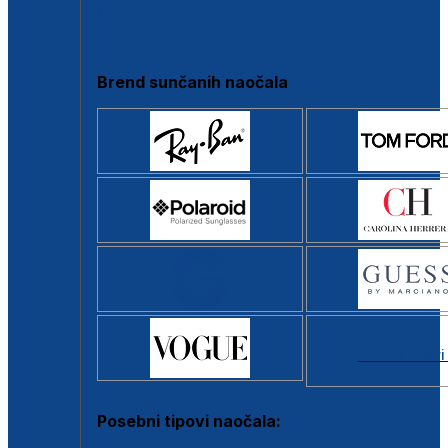
Clip-on
Poluokvir
Brend sunčanih naočala
Svi brendovi
Posebni tipovi naočala: