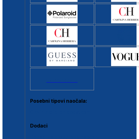
Svi brendovi >
Posebni tipovi naočala:
Okviri s clip-on dodatkom
Dodaci
Dodaci za dioptrijske naočale