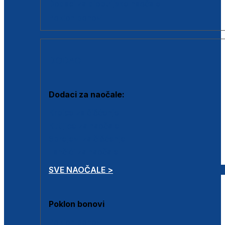
Dodaci za dioptrijske naočale
Poklon bonovi
DODACI
Dodaci za naočale:
Krpice za čišćenje
Kutijice za naočale
Sprejevi za čišćenje
Lančići za naočale
SVE NAOČALE >
Poklon bonovi
Poklon bonovi