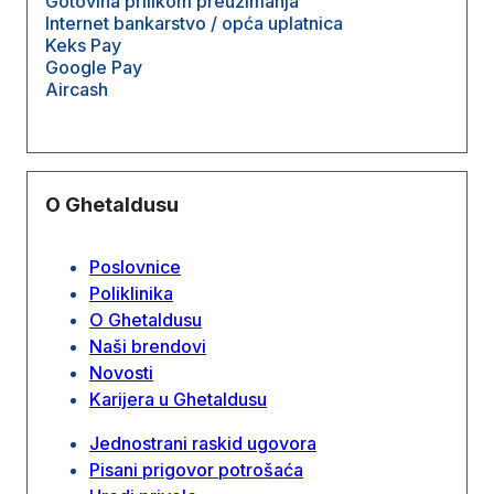
Gotovina prilikom preuzimanja
Internet bankarstvo / opća uplatnica
Keks Pay
Google Pay
Aircash
O Ghetaldusu
Poslovnice
Poliklinika
O Ghetaldusu
Naši brendovi
Novosti
Karijera u Ghetaldusu
Jednostrani raskid ugovora
Pisani prigovor potrošaća