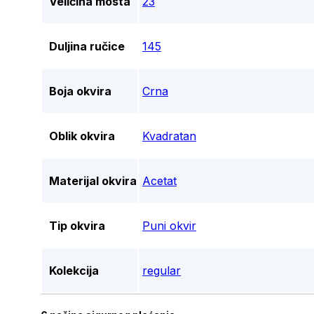
Veličina mosta
23
Duljina ručice
145
Boja okvira
Crna
Oblik okvira
Kvadratan
Materijal okvira
Acetat
Tip okvira
Puni okvir
Kolekcija
regular