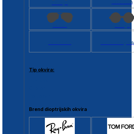
Kvadratan
Cat eye
Aviator
Okrugli
Svi oblici >
Virtualno ogled
Tip okvira:
Puni okvir
Clip-on
Poluokvir
Brend dioptrijskih okvira