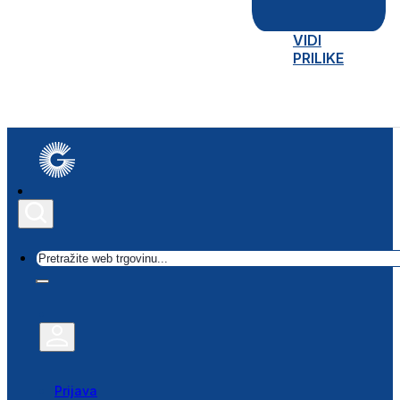
VIDI
PRILIKE
Traži
Prijava