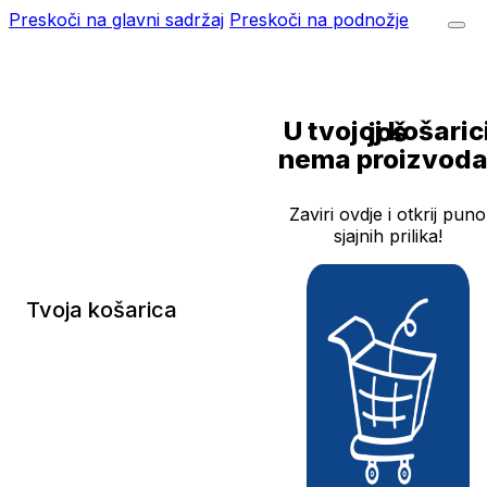
Preskoči na glavni sadržaj
Preskoči na podnožje
U tvojoj košarici još
nema proizvoda
Zaviri ovdje i otkrij puno
sjajnih prilika!
Tvoja košarica