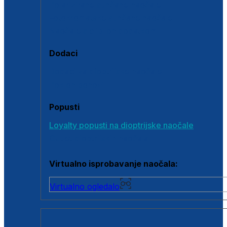
Polarizirane sunčane naočale
Fotokromatske sunčane naočale
Naočale s clip-on dodatkom
Dodaci
Dodaci za dioptrijske naočale
Poklon bonovi
Popusti
Loyalty popusti na dioptrijske naočale
Outlet dioptrijskih naočala
Virtualno isprobavanje naočala:
Virtualno ogledalo