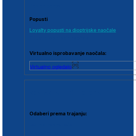
Poklon bonovi
Popusti
Loyalty popusti na dioptrijske naočale
Outlet dioptrijskih naočala
Virtualno isprobavanje naočala:
Virtualno ogledalo
KONTAKTNE LEĆE I OTOPINE
Odaberi prema trajanju:
Jednodnevne leće
Mjesečne leće