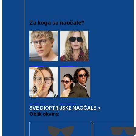
DIOPTRIJSKI OKVIRI
Za koga su naočale?
Muške
Ženske
Dječje
Unisex
SVE DIOPTRIJSKE NAOČALE >
Oblik okvira: