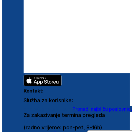
Kontakt:
Služba za korisnike:
shop@ghetaldus.hr
Pronađi najbližu poslovnic
Za zakazivanje termina pregleda
0800 222 025
(radno vrijeme: pon-pet, 8-16h)