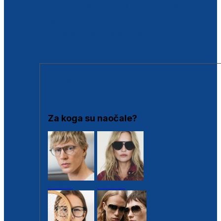
BESPLATNA KONTROLA SLUHA
Poslovnice
Proizvodi s loyalty popustima
Outlet
SUNČANE NAOČALE
Za koga su naočale?
Muške
Ženske