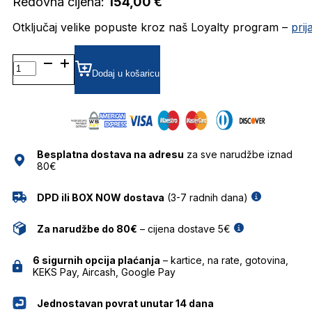
Redovna cijena:
154,00
€
Otključaj velike popuste kroz naš Loyalty program –
pri
BG6635MG DIOPTRIJSKI
OKVIRI
Dodaj u košaricu
BULGET
količina
Besplatna dostava na adresu
za sve narudžbe iznad
80€
DPD ili BOX NOW dostava
(3-7 radnih dana)
Za narudžbe do 80€
– cijena dostave 5€
6 sigurnih opcija plaćanja
– kartice, na rate, gotovina,
KEKS Pay, Aircash, Google Pay
Jednostavan povrat unutar 14 dana