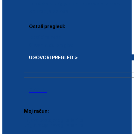
Estetska kirurgija i mali operativni zahvati
Aplikacija botoxa
Ostali pregledi:
Medicina rada
Sistematski pregled
UGOVORI PREGLED >
AKCIJE
Moj račun:
Prijava postojećeg korisnika
Registracija novog korisnika
Zaboravljena lozinka