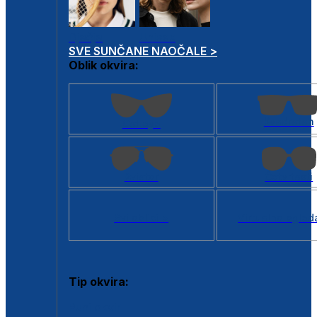
Dječje
Unisex
SVE SUNČANE NAOČALE >
Oblik okvira:
Kvadratan
Cat eye
Aviator
Četvrtasti
Svi oblici >
Virtualno ogled
Tip okvira:
Puni okvir