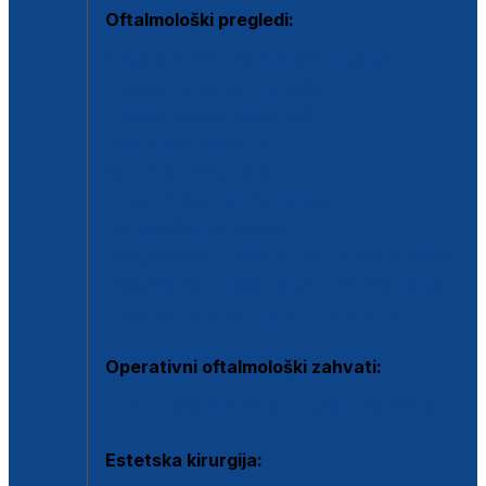
Oftalmološki pregledi:
Specijalistički oftalmološki pregled
Pregled za kontaktne leće
Pregled vidnog polja (OCT)
Dječja oftalmologija
Kontrola očnog tlaka
Drugo mišljenje oftalmologa
Retinološka ambulanta
Dijagnostika i liječenje upalnih očnih bolesti
Dijagnostika i liječenje glaukomske bolesti
Dijagnostika sive mrene ili katarakte
Operativni oftalmološki zahvati:
Ultrazvučna operacija mrene ili katarakta
Estetska kirurgija: