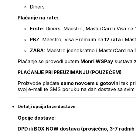
Diners
Plaćanje na rate:
Erste
: Diners, Maestro, MasterCard i Visa na
PBZ
: Maestro, Visa Premium na
12 rata
i Mas
ZABA
: Maestro jednokratno i MasterCard na 
Plaćanje se provodi putem
Monri WSPay
sustava z
PLAĆANJE PRI PREUZIMANJU (POUZEĆEM)
Proizvode plaćate
samo novcem u gotovini
tek pr
svoj e-mail te SMS poruku na dan dostave sa svim 
Detalji opcija brze dostave
Opcije dostave:
DPD ili BOX NOW dostava (prosječno, 3-7 radnih