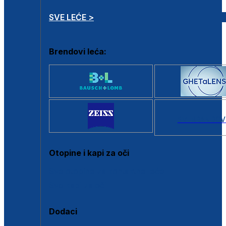
SVE LEĆE >
Brendovi leća:
SVI BRANDOV
Otopine i kapi za oči
Sve otopine za kontaktne leće
Sve kapi za oči
Dodaci