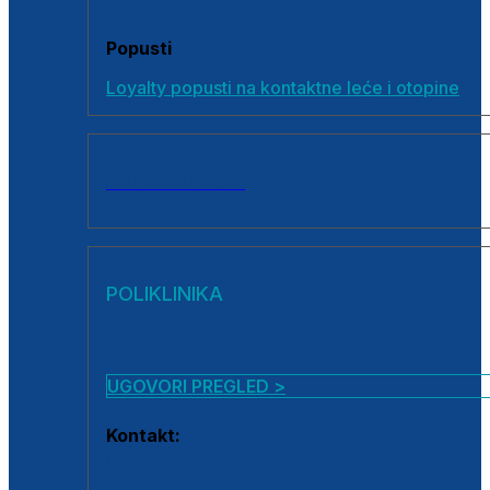
Popusti
Loyalty popusti na kontaktne leće i otopine
SVI PROIZVODI
POLIKLINIKA
UGOVORI PREGLED >
Kontakt:
0800 222 025