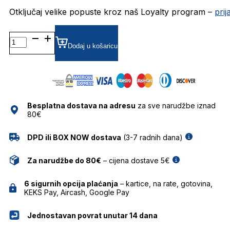
Otključaj velike popuste kroz naš Loyalty program –
pri
BG9257M SUNČANE
NAOČALE
Dodaj u košaricu
BULGET
količina
Besplatna dostava na adresu
za sve narudžbe iznad
80€
DPD ili BOX NOW dostava
(3-7 radnih dana)
Za narudžbe do 80€
– cijena dostave 5€
6 sigurnih opcija plaćanja
– kartice, na rate, gotovina,
KEKS Pay, Aircash, Google Pay
Jednostavan povrat unutar 14 dana