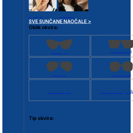
Dječje
Unisex
SVE SUNČANE NAOČALE >
Oblik okvira:
Kvadratan
Cat eye
Aviator
Četvrtasti
Svi oblici >
Virtualno ogled
Tip okvira:
Puni okvir