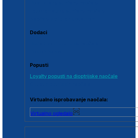
Polarizirane sunčane naočale
Fotokromatske sunčane naočale
Naočale s clip-on dodatkom
Dodaci
Dodaci za dioptrijske naočale
Poklon bonovi
Popusti
Loyalty popusti na dioptrijske naočale
Outlet dioptrijskih naočala
Virtualno isprobavanje naočala:
Virtualno ogledalo