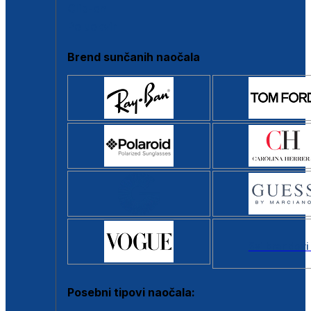
Clip-on
Poluokvir
Brend sunčanih naočala
Svi brendovi
Posebni tipovi naočala: