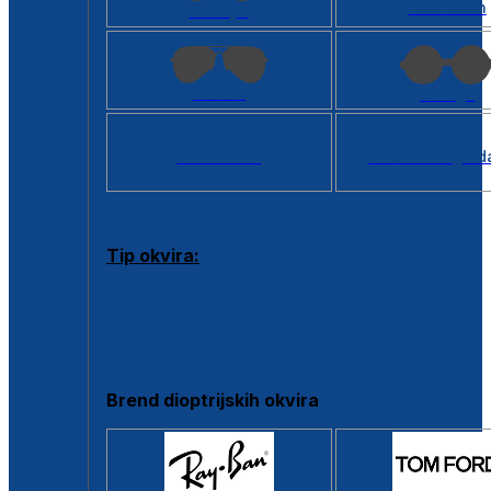
Kvadratan
Cat eye
Aviator
Okrugli
Svi oblici >
Virtualno ogled
Tip okvira:
Puni okvir
Clip-on
Poluokvir
Brend dioptrijskih okvira