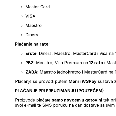
Master Card
VISA
Maestro
Diners
Plaćanje na rate:
Erste
: Diners, Maestro, MasterCard i Visa na
PBZ
: Maestro, Visa Premium na
12 rata
i Mas
ZABA
: Maestro jednokratno i MasterCard na 
Plaćanje se provodi putem
Monri WSPay
sustava z
PLAĆANJE PRI PREUZIMANJU (POUZEĆEM)
Proizvode plaćate
samo novcem u gotovini
tek pr
svoj e-mail te SMS poruku na dan dostave sa svim 