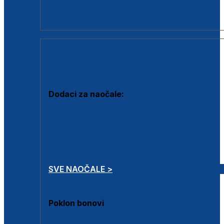
Dodaci za dioptrijske naočale
Poklon bonovi
DODACI
Dodaci za naočale:
Krpice za čišćenje
Kutijice za naočale
Sprejevi za čišćenje
Lančići za naočale
SVE NAOČALE >
Poklon bonovi
Poklon bonovi