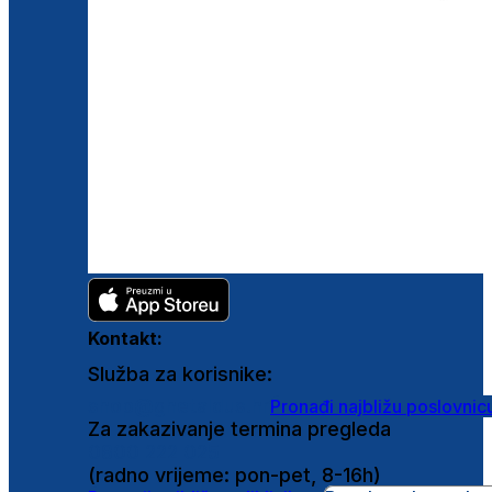
Kontakt:
Služba za korisnike:
shop@ghetaldus.hr
Pronađi najbližu poslovnic
Za zakazivanje termina pregleda
0800 222 025
(radno vrijeme: pon-pet, 8-16h)