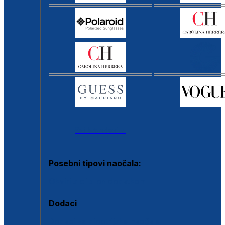
Svi brendovi >
Posebni tipovi naočala:
Okviri s clip-on dodatkom
Dodaci
Dodaci za dioptrijske naočale