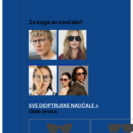
DIOPTRIJSKI OKVIRI
Za koga su naočale?
Muške
Ženske
Dječje
Unisex
SVE DIOPTRIJSKE NAOČALE >
Oblik okvira: