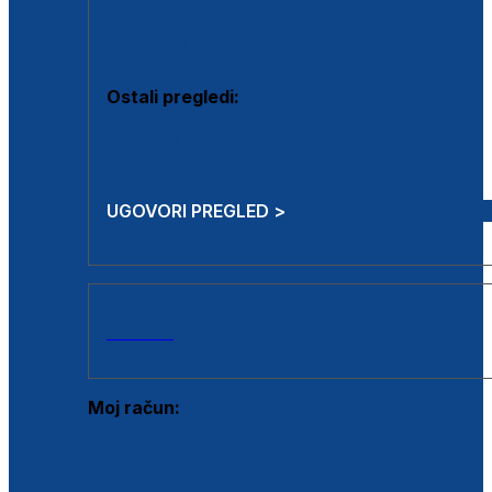
Estetska kirurgija i mali operativni zahvati
Aplikacija botoxa
Ostali pregledi:
Medicina rada
Sistematski pregled
UGOVORI PREGLED >
AKCIJE
Moj račun:
Prijava postojećeg korisnika
Registracija novog korisnika
Zaboravljena lozinka