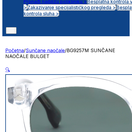
Pronađi najbližu polikliniku >
Besplatna kontrola 
>
Zakazivanje specijalističkog pregleda >
Bespla
Otvorena radna mjesta
kontrola sluha >
Početna
/
Sunčane naočale
/
BG9257M SUNČANE
NAOČALE BULGET
🔍