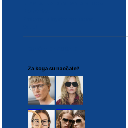
BESPLATNA KONTROLA SLUHA
Poslovnice
Proizvodi s loyalty popustima
Outlet
SUNČANE NAOČALE
Za koga su naočale?
Muške
Ženske