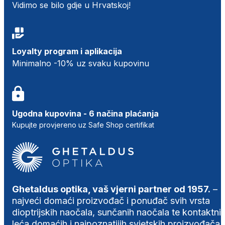
Vidimo se bilo gdje u Hrvatskoj!
Loyalty program i aplikacija
Minimalno -10% uz svaku kupovinu
Ugodna kupovina - 6 načina plaćanja
Kupujte provjereno uz Safe Shop certifikat
Ghetaldus optika, vaš vjerni partner od 1957.
–
najveći domaći proizvođač i ponuđač svih vrsta
dioptrijskih naočala, sunčanih naočala te kontaktni
leća domaćih i najpoznatijih svjetskih proizvođača.