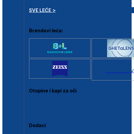
SVE LEĆE >
Brendovi leća:
SVI BRANDOV
Otopine i kapi za oči
Sve otopine za kontaktne leće
Sve kapi za oči
Dodaci