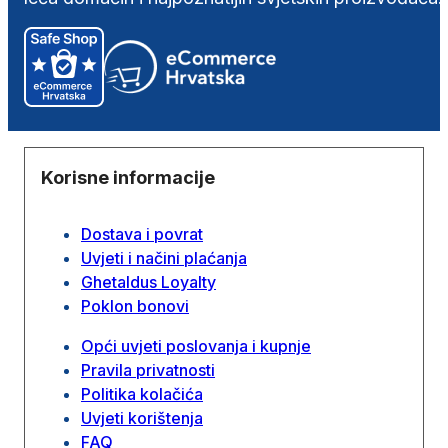
Korisne informacije
Dostava i povrat
Uvjeti i načini plaćanja
Ghetaldus Loyalty
Poklon bonovi
Opći uvjeti poslovanja i kupnje
Pravila privatnosti
Politika kolačića
Uvjeti korištenja
FAQ