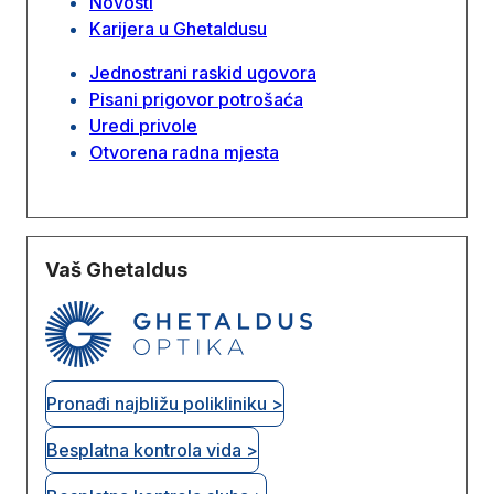
Novosti
Karijera u Ghetaldusu
Jednostrani raskid ugovora
Pisani prigovor potrošaća
Uredi privole
Otvorena radna mjesta
Vaš Ghetaldus
Pronađi najbližu polikliniku >
Besplatna kontrola vida >