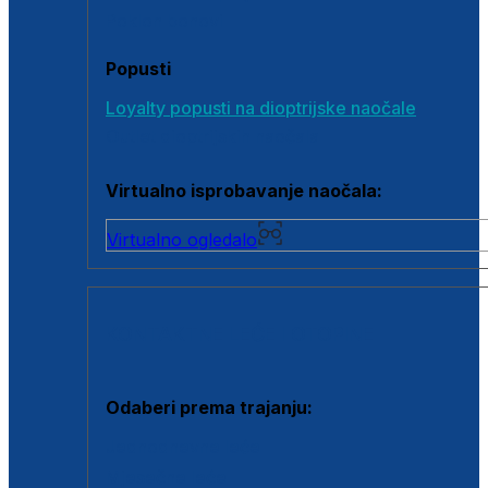
Poklon bonovi
Popusti
Loyalty popusti na dioptrijske naočale
Outlet dioptrijskih naočala
Virtualno isprobavanje naočala:
Virtualno ogledalo
KONTAKTNE LEĆE I OTOPINE
Odaberi prema trajanju:
Jednodnevne leće
Mjesečne leće