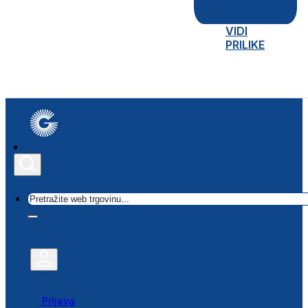
VIDI
PRILIKE
Traži
Prijava