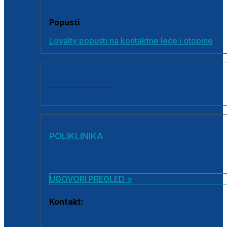
Popusti
Loyalty popusti na kontaktne leće i otopine
SVI PROIZVODI
POLIKLINIKA
UGOVORI PREGLED >
Kontakt:
0800 222 025