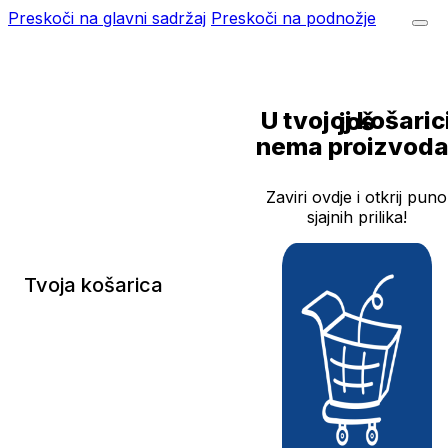
Preskoči na glavni sadržaj
Preskoči na podnožje
U tvojoj košarici još
nema proizvoda
Zaviri ovdje i otkrij puno
sjajnih prilika!
Tvoja košarica