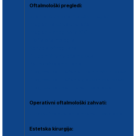
Oftalmološki pregledi:
Specijalistički oftalmološki pregled
Pregled za kontaktne leće
Pregled vidnog polja (OCT)
Dječja oftalmologija
Kontrola očnog tlaka
Drugo mišljenje oftalmologa
Retinološka ambulanta
Dijagnostika i liječenje upalnih očnih bolesti
Dijagnostika i liječenje glaukomske bolesti
Dijagnostika sive mrene ili katarakte
Operativni oftalmološki zahvati:
Ultrazvučna operacija mrene ili katarakta
Estetska kirurgija: