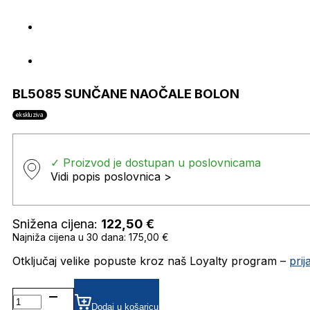
BL5085 SUNČANE NAOČALE BOLON
ekskluziva
✓ Proizvod je dostupan u poslovnicama
Vidi popis poslovnica >
Snižena cijena:
122,50
€
Najniža cijena u 30 dana: 175,00 €
Otključaj velike popuste kroz naš Loyalty program –
pri
BL5085 SUNČANE
NAOČALE
Dodaj u košaricu