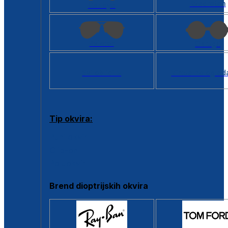
Kvadratan
Cat eye
Aviator
Okrugli
Svi oblici >
Virtualno ogled
Tip okvira:
Puni okvir
Clip-on
Poluokvir
Brend dioptrijskih okvira