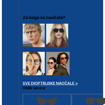
DIOPTRIJSKI OKVIRI
Za koga su naočale?
Muške
Ženske
Dječje
Unisex
SVE DIOPTRIJSKE NAOČALE >
Oblik okvira: