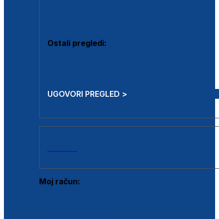
Estetska kirurgija i mali operativni zahvati
Aplikacija botoxa
Ostali pregledi:
Medicina rada
Sistematski pregled
UGOVORI PREGLED >
AKCIJE
Moj račun:
Prijava postojećeg korisnika
Registracija novog korisnika
Zaboravljena lozinka