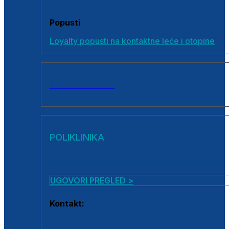
Popusti
Loyalty popusti na kontaktne leće i otopine
SVI PROIZVODI
POLIKLINIKA
UGOVORI PREGLED >
Kontakt:
0800 222 025