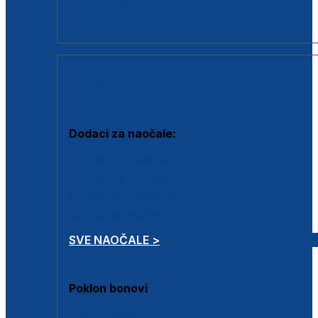
Dodaci za dioptrijske naočale
Poklon bonovi
DODACI
Dodaci za naočale:
Krpice za čišćenje
Kutijice za naočale
Sprejevi za čišćenje
Lančići za naočale
SVE NAOČALE >
Poklon bonovi
Poklon bonovi