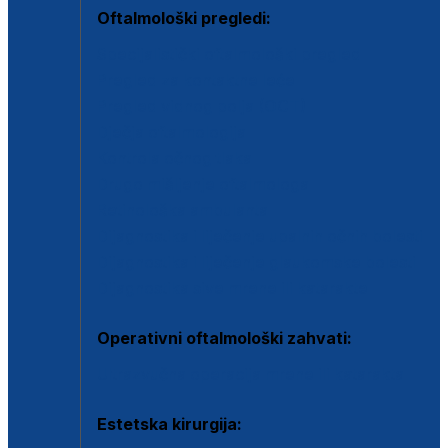
Oftalmološki pregledi:
Specijalistički oftalmološki pregled
Pregled za kontaktne leće
Pregled vidnog polja (OCT)
Dječja oftalmologija
Kontrola očnog tlaka
Drugo mišljenje oftalmologa
Retinološka ambulanta
Dijagnostika i liječenje upalnih očnih bolesti
Dijagnostika i liječenje glaukomske bolesti
Dijagnostika sive mrene ili katarakte
Operativni oftalmološki zahvati:
Ultrazvučna operacija mrene ili katarakta
Estetska kirurgija: