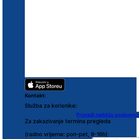
Kontakt:
Služba za korisnike:
shop@ghetaldus.hr
Pronađi najbližu poslovnic
Za zakazivanje termina pregleda
0800 222 025
(radno vrijeme: pon-pet, 8-16h)