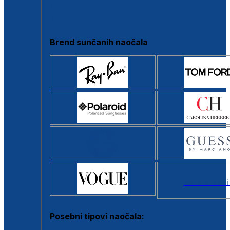
Clip-on
Poluokvir
Brend sunčanih naočala
Svi brendovi
Posebni tipovi naočala: