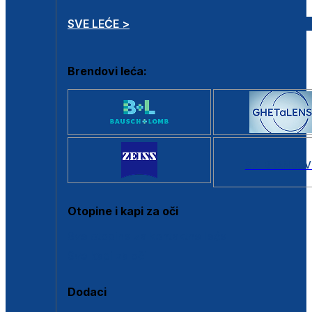
SVE LEĆE >
Brendovi leća:
SVI BRANDOV
Otopine i kapi za oči
Sve otopine za kontaktne leće
Sve kapi za oči
Dodaci