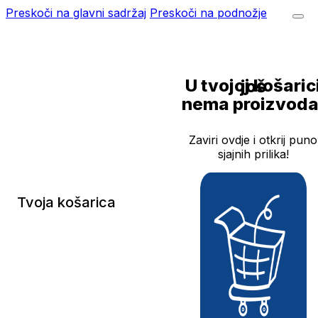
Preskoči na glavni sadržaj
Preskoči na podnožje
U tvojoj košarici još
nema proizvoda
Zaviri ovdje i otkrij puno
sjajnih prilika!
Tvoja košarica