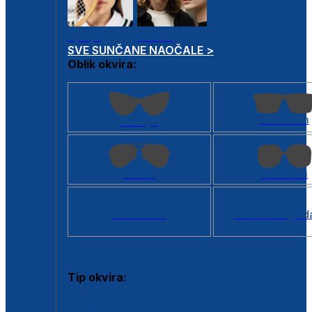
Dječje
Unisex
SVE SUNČANE NAOČALE >
Oblik okvira:
Kvadratan
Cat eye
Aviator
Četvrtasti
Svi oblici >
Virtualno ogled
Tip okvira:
Puni okvir