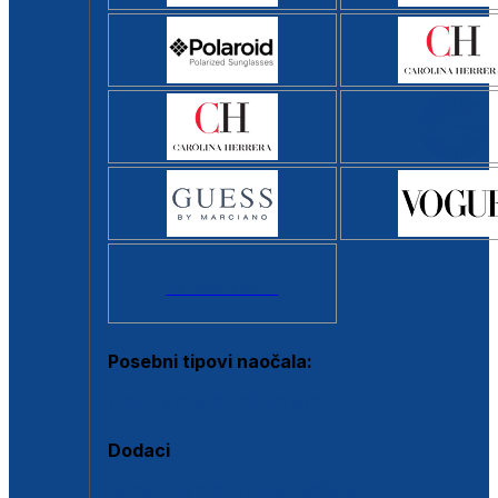
Svi brendovi >
Posebni tipovi naočala:
Okviri s clip-on dodatkom
Dodaci
Dodaci za dioptrijske naočale