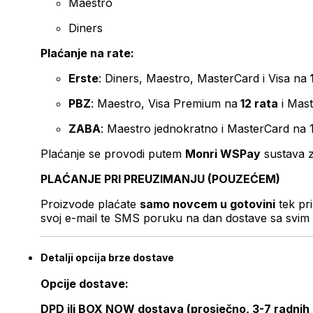
Maestro
Diners
Plaćanje na rate:
Erste
: Diners, Maestro, MasterCard i Visa na
PBZ
: Maestro, Visa Premium na
12 rata
i Mas
ZABA
: Maestro jednokratno i MasterCard na 
Plaćanje se provodi putem
Monri WSPay
sustava z
PLAĆANJE PRI PREUZIMANJU (POUZEĆEM)
Proizvode plaćate
samo novcem u gotovini
tek pr
svoj e-mail te SMS poruku na dan dostave sa svim 
Detalji opcija brze dostave
Opcije dostave:
DPD ili BOX NOW dostava (prosječno, 3-7 radnih