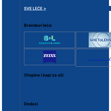
SVE LEĆE >
Brendovi leća:
SVI BRANDOV
Otopine i kapi za oči
Sve otopine za kontaktne leće
Sve kapi za oči
Dodaci