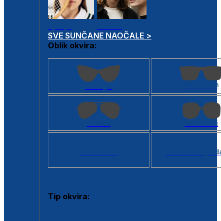
Dječje
Unisex
SVE SUNČANE NAOČALE >
Oblik okvira:
Kvadratan
Cat eye
Aviator
Četvrtasti
Svi oblici >
Virtualno ogled
Tip okvira:
Puni okvir