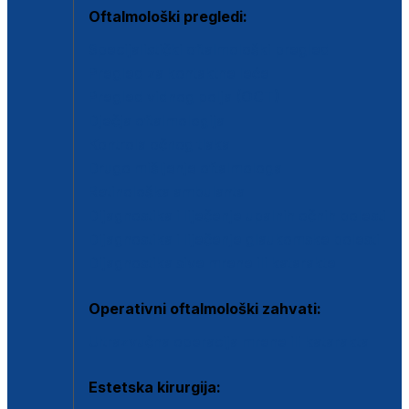
Oftalmološki pregledi:
Specijalistički oftalmološki pregled
Pregled za kontaktne leće
Pregled vidnog polja (OCT)
Dječja oftalmologija
Kontrola očnog tlaka
Drugo mišljenje oftalmologa
Retinološka ambulanta
Dijagnostika i liječenje upalnih očnih bolesti
Dijagnostika i liječenje glaukomske bolesti
Dijagnostika sive mrene ili katarakte
Operativni oftalmološki zahvati:
Ultrazvučna operacija mrene ili katarakta
Estetska kirurgija: