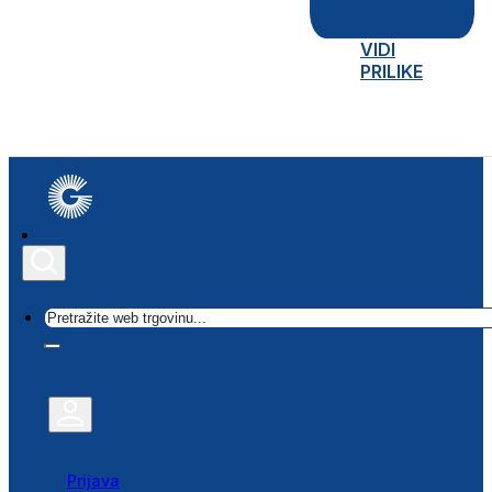
VIDI
PRILIKE
Traži
Prijava