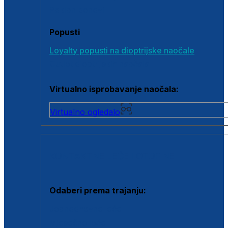
Poklon bonovi
Popusti
Loyalty popusti na dioptrijske naočale
Outlet dioptrijskih naočala
Virtualno isprobavanje naočala:
Virtualno ogledalo
KONTAKTNE LEĆE I OTOPINE
Odaberi prema trajanju:
Jednodnevne leće
Mjesečne leće