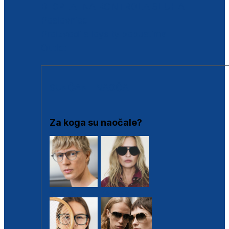
BESPLATNA KONTROLA SLUHA
Poslovnice
Proizvodi s loyalty popustima
Outlet
SUNČANE NAOČALE
Za koga su naočale?
Muške
Ženske