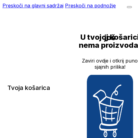
Preskoči na glavni sadržaj
Preskoči na podnožje
U tvojoj košarici još
nema proizvoda
Zaviri ovdje i otkrij puno
sjajnih prilika!
Tvoja košarica