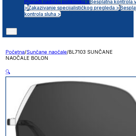
Pronađi najbližu polikliniku >
Besplatna kontrola 
>
Zakazivanje specijalističkog pregleda >
Bespla
Otvorena radna mjesta
kontrola sluha >
Početna
/
Sunčane naočale
/
BL7103 SUNČANE
NAOČALE BOLON
🔍