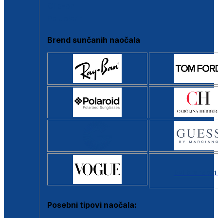
Clip-on
Poluokvir
Brend sunčanih naočala
Svi brendovi
Posebni tipovi naočala: