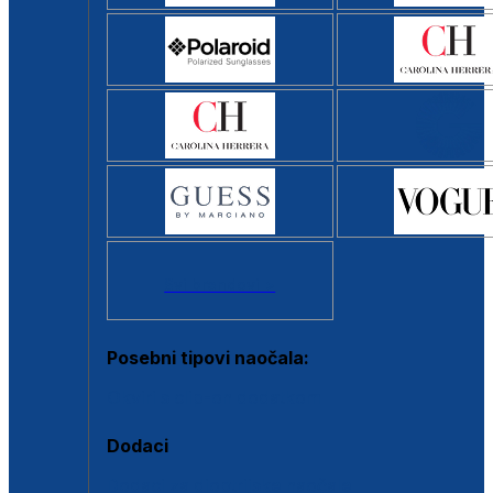
Svi brendovi >
Posebni tipovi naočala:
Okviri s clip-on dodatkom
Dodaci
Dodaci za dioptrijske naočale