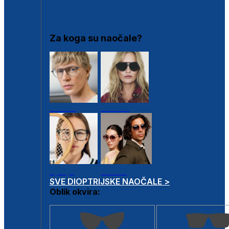
DIOPTRIJSKI OKVIRI
Za koga su naočale?
Muške
Ženske
Dječje
Unisex
SVE DIOPTRIJSKE NAOČALE >
Oblik okvira: