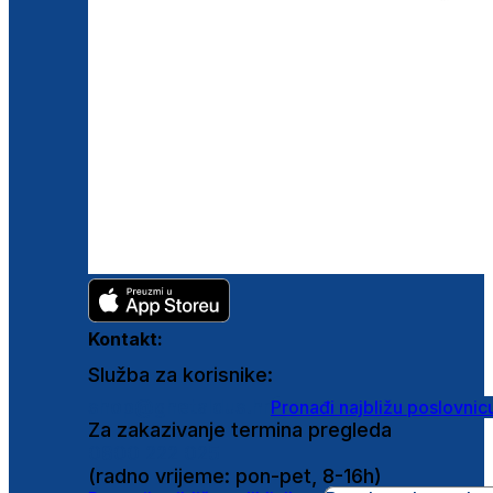
Kontakt:
Služba za korisnike:
shop@ghetaldus.hr
Pronađi najbližu poslovnic
Za zakazivanje termina pregleda
0800 222 025
(radno vrijeme: pon-pet, 8-16h)