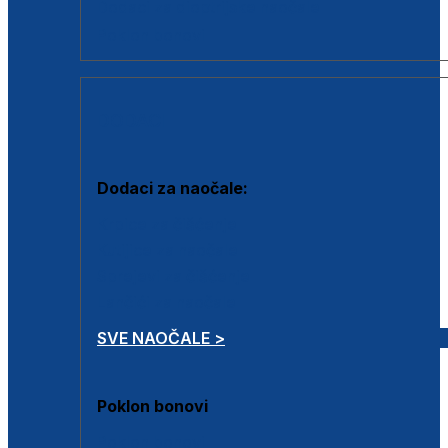
Dodaci za dioptrijske naočale
Poklon bonovi
DODACI
Dodaci za naočale:
Krpice za čišćenje
Kutijice za naočale
Sprejevi za čišćenje
Lančići za naočale
SVE NAOČALE >
Poklon bonovi
Poklon bonovi