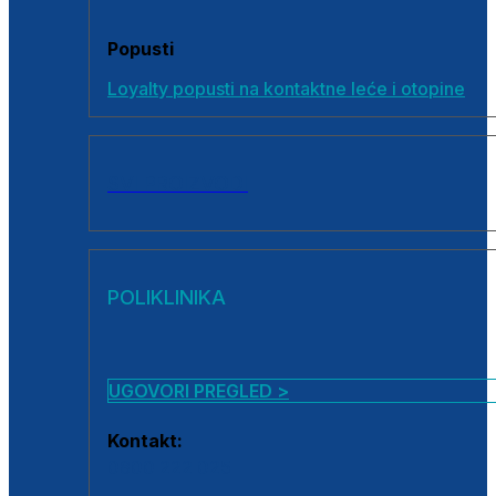
Popusti
Loyalty popusti na kontaktne leće i otopine
SVI PROIZVODI
POLIKLINIKA
UGOVORI PREGLED >
Kontakt:
0800 222 025