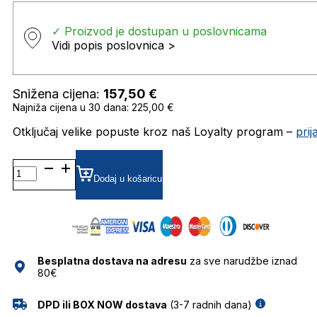
✓ Proizvod je dostupan u poslovnicama
Vidi popis poslovnica >
Snižena cijena:
157,50
€
Najniža cijena u 30 dana: 225,00 €
Otključaj velike popuste kroz naš Loyalty program –
pri
BL7103 SUNČANE
NAOČALE
Dodaj u košaricu
BOLON
količina
Besplatna dostava na adresu
za sve narudžbe iznad
80€
DPD ili BOX NOW dostava
(3-7 radnih dana)