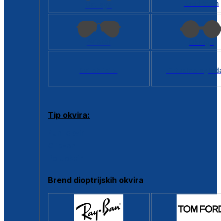
Kvadratan
Cat eye
Aviator
Okrugli
Svi oblici >
Virtualno ogled
Tip okvira:
Puni okvir
Clip-on
Poluokvir
Brend dioptrijskih okvira