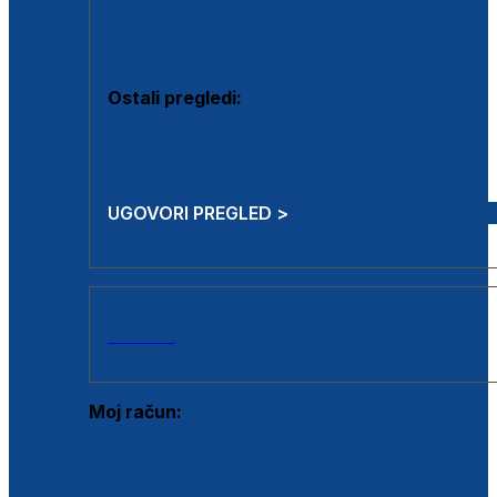
Estetska kirurgija i mali operativni zahvati
Aplikacija botoxa
Ostali pregledi:
Medicina rada
Sistematski pregled
UGOVORI PREGLED >
AKCIJE
Moj račun:
Prijava postojećeg korisnika
Registracija novog korisnika
Zaboravljena lozinka