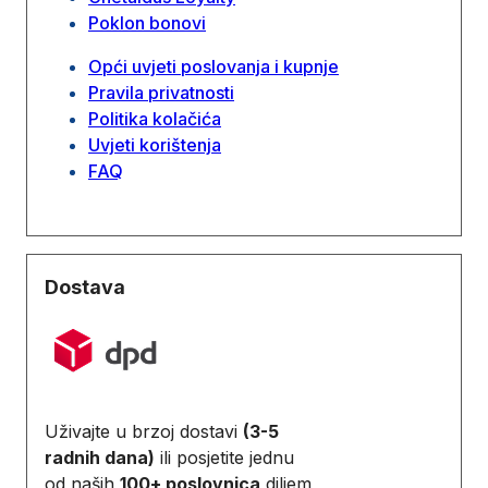
Poklon bonovi
Opći uvjeti poslovanja i kupnje
Pravila privatnosti
Politika kolačića
Uvjeti korištenja
FAQ
Dostava
Uživajte u brzoj dostavi
(3-5
radnih dana)
ili posjetite jednu
od naših
100+ poslovnica
diljem