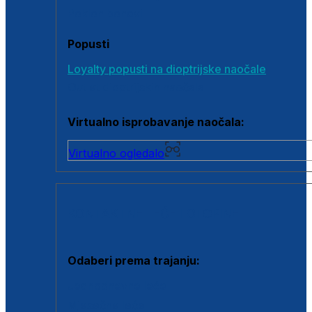
Poklon bonovi
Popusti
Loyalty popusti na dioptrijske naočale
Outlet dioptrijskih naočala
Virtualno isprobavanje naočala:
Virtualno ogledalo
KONTAKTNE LEĆE I OTOPINE
Odaberi prema trajanju:
Jednodnevne leće
Mjesečne leće