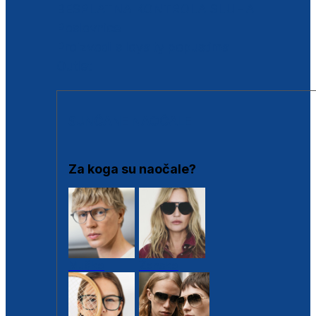
BESPLATNA KONTROLA SLUHA
Poslovnice
Proizvodi s loyalty popustima
Outlet
SUNČANE NAOČALE
Za koga su naočale?
Muške
Ženske