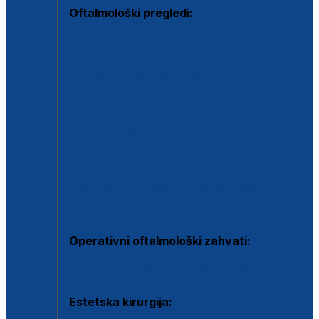
Oftalmološki pregledi:
Specijalistički oftalmološki pregled
Pregled za kontaktne leće
Pregled vidnog polja (OCT)
Dječja oftalmologija
Kontrola očnog tlaka
Drugo mišljenje oftalmologa
Retinološka ambulanta
Dijagnostika i liječenje upalnih očnih bolesti
Dijagnostika i liječenje glaukomske bolesti
Dijagnostika sive mrene ili katarakte
Operativni oftalmološki zahvati:
Ultrazvučna operacija mrene ili katarakta
Estetska kirurgija: