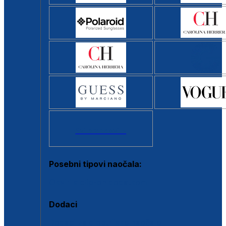
Svi brendovi >
Posebni tipovi naočala:
Okviri s clip-on dodatkom
Dodaci
Dodaci za dioptrijske naočale