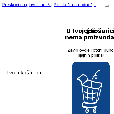
Preskoči na glavni sadržaj
Preskoči na podnožje
U tvojoj košarici još
nema proizvoda
Zaviri ovdje i otkrij puno
sjajnih prilika!
Tvoja košarica