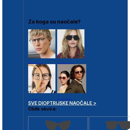
DIOPTRIJSKI OKVIRI
Za koga su naočale?
Muške
Ženske
Dječje
Unisex
SVE DIOPTRIJSKE NAOČALE >
Oblik okvira: