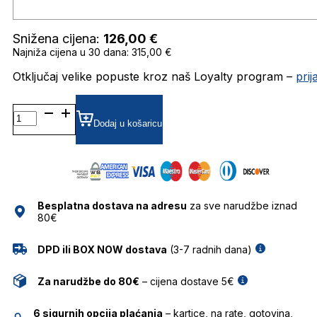
Snižena cijena:
126,00
€
Najniža cijena u 30 dana: 315,00 €
Otključaj velike popuste kroz naš Loyalty program –
pri
BOSS1647/S SUNČANE
NAOČALE
Dodaj u košaricu
HUGO
BOSS
količina
Besplatna dostava na adresu
za sve narudžbe iznad
80€
DPD ili BOX NOW dostava
(3-7 radnih dana)
Za narudžbe do 80€
– cijena dostave 5€
6 sigurnih opcija plaćanja
– kartice, na rate, gotovina,