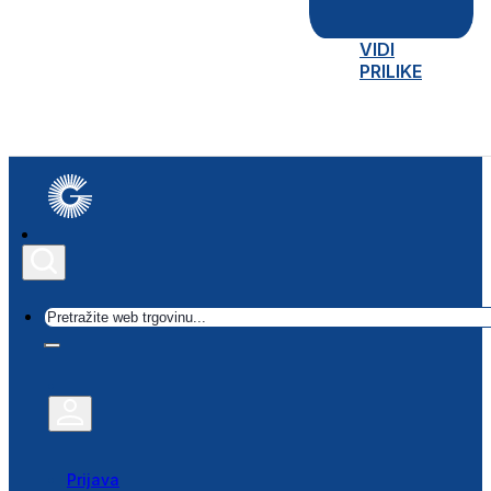
VIDI
PRILIKE
Traži
Prijava