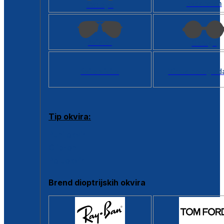
Kvadratan
Cat eye
Aviator
Okrugli
Svi oblici >
Virtualno ogled
Tip okvira:
Puni okvir
Clip-on
Poluokvir
Brend dioptrijskih okvira