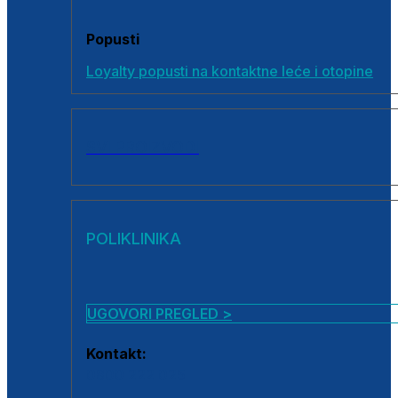
Popusti
Loyalty popusti na kontaktne leće i otopine
SVI PROIZVODI
POLIKLINIKA
UGOVORI PREGLED >
Kontakt:
0800 222 025