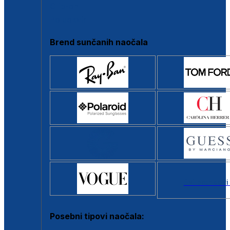
Clip-on
Poluokvir
Brend sunčanih naočala
Svi brendovi
Posebni tipovi naočala: