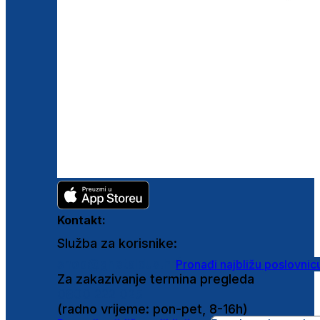
Kontakt:
Služba za korisnike:
shop@ghetaldus.hr
Pronađi najbližu poslovnic
Za zakazivanje termina pregleda
0800 222 025
(radno vrijeme: pon-pet, 8-16h)