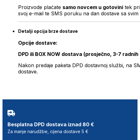
Proizvode plaćate
samo novcem u gotovini
tek pr
svoj e-mail te SMS poruku na dan dostave sa svim 
Detalji opcija brze dostave
Opcije dostave:
DPD ili BOX NOW dostava (prosječno, 3-7 radnih
Nakon predaje paketa DPD dostavnoj službi, na SMS 
dostave.
Besplatna DPD dostava iznad 80 €
Za manje narudžbe, cijena dostave 5 €