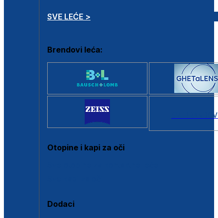
SVE LEĆE >
Brendovi leća:
SVI BRANDOV
Otopine i kapi za oči
Sve otopine za kontaktne leće
Sve kapi za oči
Dodaci