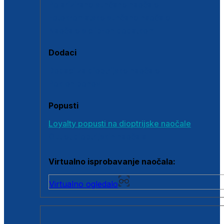
Polarizirane sunčane naočale
Fotokromatske sunčane naočale
Naočale s clip-on dodatkom
Dodaci
Dodaci za dioptrijske naočale
Poklon bonovi
Popusti
Loyalty popusti na dioptrijske naočale
Outlet dioptrijskih naočala
Virtualno isprobavanje naočala:
Virtualno ogledalo