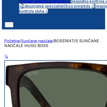
Pronađi najbližu polikliniku >
Besplatna kontrola 
>
Zakazivanje specijalističkog pregleda >
Bespla
Otvorena radna mjesta
kontrola sluha >
Početna
/
Sunčane naočale
/
BOSS1647/S SUNČANE
NAOČALE HUGO BOSS
🔍