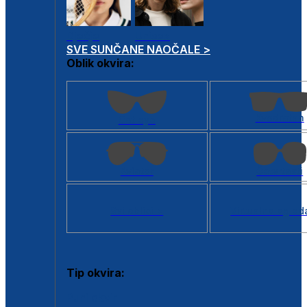
Dječje
Unisex
SVE SUNČANE NAOČALE >
Oblik okvira:
Kvadratan
Cat eye
Aviator
Četvrtasti
Svi oblici >
Virtualno ogled
Tip okvira:
Puni okvir