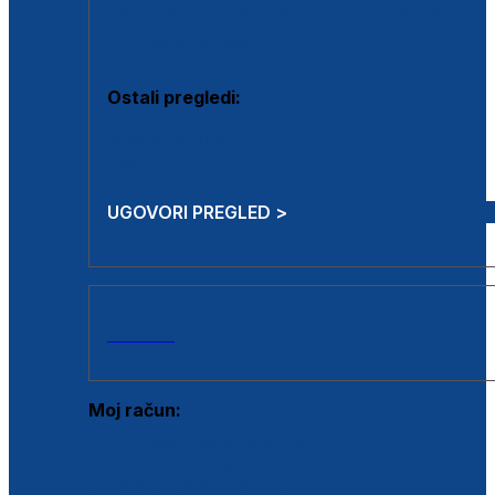
Estetska kirurgija i mali operativni zahvati
Aplikacija botoxa
Ostali pregledi:
Medicina rada
Sistematski pregled
UGOVORI PREGLED >
AKCIJE
Moj račun:
Prijava postojećeg korisnika
Registracija novog korisnika
Zaboravljena lozinka