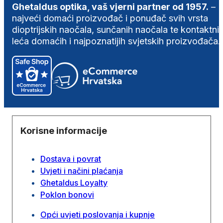
Ghetaldus optika, vaš vjerni partner od 1957.
–
najveći domaći proizvođač i ponuđač svih vrsta
dioptrijskih naočala, sunčanih naočala te kontaktni
leća domaćih i najpoznatijih svjetskih proizvođača.
Korisne informacije
Dostava i povrat
Uvjeti i načini plaćanja
Ghetaldus Loyalty
Poklon bonovi
Opći uvjeti poslovanja i kupnje