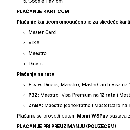
Google Pay-om
PLAĆANJE KARTICOM
Plaćanje karticom omogućeno je za sljedeće kart
Master Card
VISA
Maestro
Diners
Plaćanje na rate:
Erste
: Diners, Maestro, MasterCard i Visa na
PBZ
: Maestro, Visa Premium na
12 rata
i Mas
ZABA
: Maestro jednokratno i MasterCard na 
Plaćanje se provodi putem
Monri WSPay
sustava z
PLAĆANJE PRI PREUZIMANJU (POUZEĆEM)