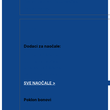
Dodaci za dioptrijske naočale
Poklon bonovi
DODACI
Dodaci za naočale:
Krpice za čišćenje
Kutijice za naočale
Sprejevi za čišćenje
Lančići za naočale
SVE NAOČALE >
Poklon bonovi
Poklon bonovi