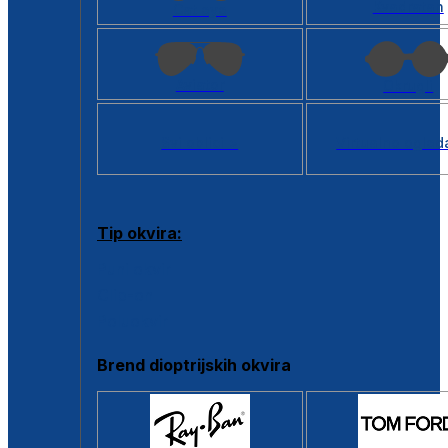
Kvadratan
Cat eye
Aviator
Okrugli
Svi oblici >
Virtualno ogled
Tip okvira:
Puni okvir
Clip-on
Poluokvir
Brend dioptrijskih okvira