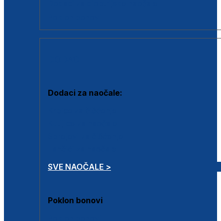
Dodaci za dioptrijske naočale
Poklon bonovi
DODACI
Dodaci za naočale:
Krpice za čišćenje
Kutijice za naočale
Sprejevi za čišćenje
Lančići za naočale
SVE NAOČALE >
Poklon bonovi
Poklon bonovi