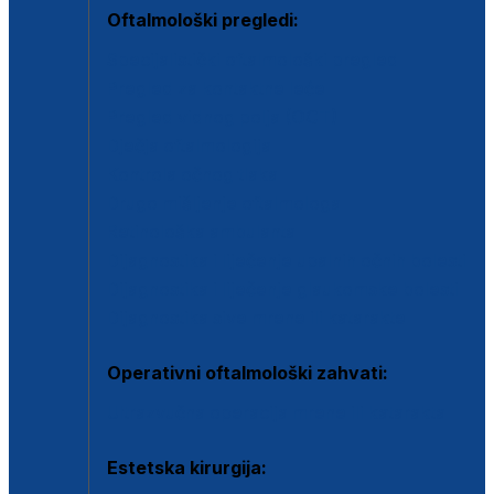
Oftalmološki pregledi:
Specijalistički oftalmološki pregled
Pregled za kontaktne leće
Pregled vidnog polja (OCT)
Dječja oftalmologija
Kontrola očnog tlaka
Drugo mišljenje oftalmologa
Retinološka ambulanta
Dijagnostika i liječenje upalnih očnih bolesti
Dijagnostika i liječenje glaukomske bolesti
Dijagnostika sive mrene ili katarakte
Operativni oftalmološki zahvati:
Ultrazvučna operacija mrene ili katarakta
Estetska kirurgija: