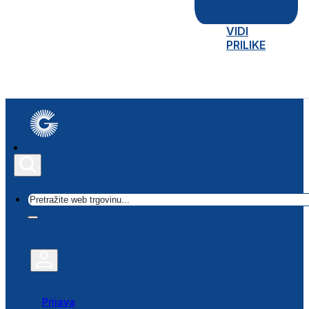
VIDI
PRILIKE
Traži
Prijava