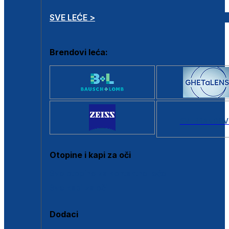
SVE LEĆE >
Brendovi leća:
SVI BRANDOV
Otopine i kapi za oči
Sve otopine za kontaktne leće
Sve kapi za oči
Dodaci