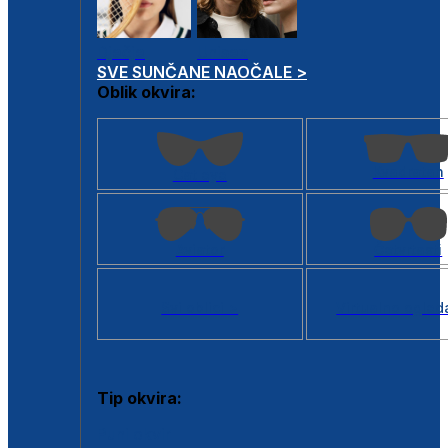
Dječje
Unisex
SVE SUNČANE NAOČALE >
Oblik okvira:
Kvadratan
Cat eye
Aviator
Četvrtasti
Svi oblici >
Virtualno ogled
Tip okvira:
Puni okvir