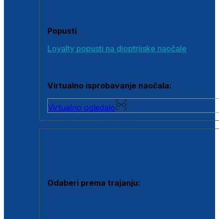
Poklon bonovi
Popusti
Loyalty popusti na dioptrijske naočale
Outlet dioptrijskih naočala
Virtualno isprobavanje naočala:
Virtualno ogledalo
KONTAKTNE LEĆE I OTOPINE
Odaberi prema trajanju:
Jednodnevne leće
Mjesečne leće