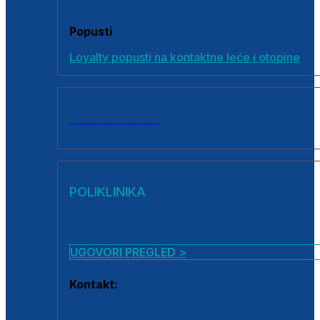
Popusti
Loyalty popusti na kontaktne leće i otopine
SVI PROIZVODI
POLIKLINIKA
UGOVORI PREGLED >
Kontakt:
0800 222 025