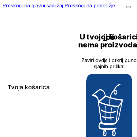
Preskoči na glavni sadržaj
Preskoči na podnožje
U tvojoj košarici još
nema proizvoda
Zaviri ovdje i otkrij puno
sjajnih prilika!
Tvoja košarica