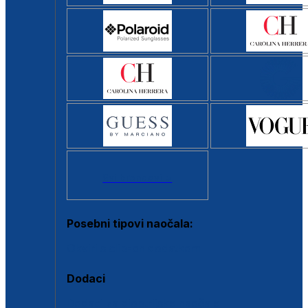
Svi brendovi >
Posebni tipovi naočala:
Okviri s clip-on dodatkom
Dodaci
Dodaci za dioptrijske naočale