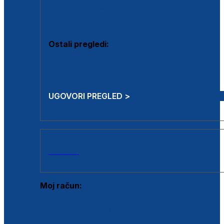
Estetska kirurgija i mali operativni zahvati
Aplikacija botoxa
Ostali pregledi:
Medicina rada
Sistematski pregled
UGOVORI PREGLED >
AKCIJE
Moj račun:
Prijava postojećeg korisnika
Registracija novog korisnika
Zaboravljena lozinka