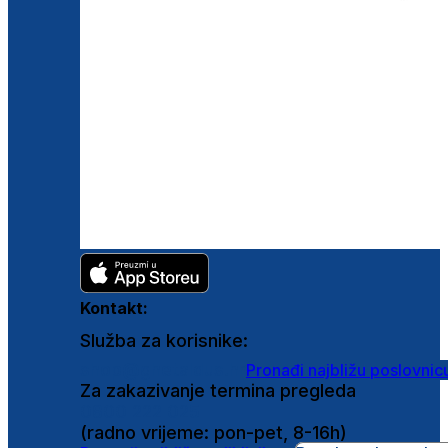
Kontakt:
Služba za korisnike:
shop@ghetaldus.hr
Pronađi najbližu poslovnic
Za zakazivanje termina pregleda
0800 222 025
(radno vrijeme: pon-pet, 8-16h)