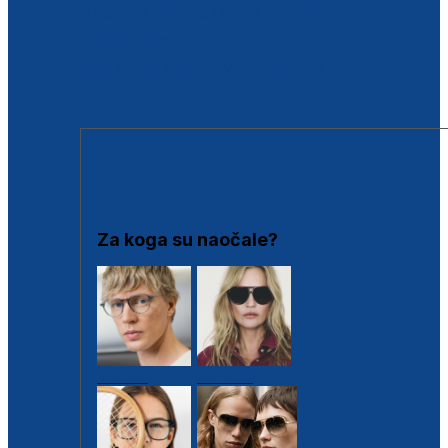
BESPLATNA KONTROLA SLUHA
Poslovnice
Proizvodi s loyalty popustima
Outlet
SUNČANE NAOČALE
Za koga su naočale?
Muške
Ženske