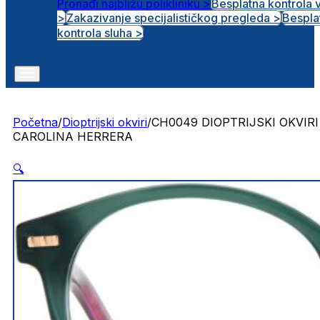
Pronađi najbližu polikliniku >
Besplatna kontrola 
>
Zakazivanje specijalističkog pregleda >
Bespla
Otvorena radna mjesta
kontrola sluha >
Početna
/
Dioptrijski okviri
/
CH0049 DIOPTRIJSKI OKVIRI
CAROLINA HERRERA
🔍