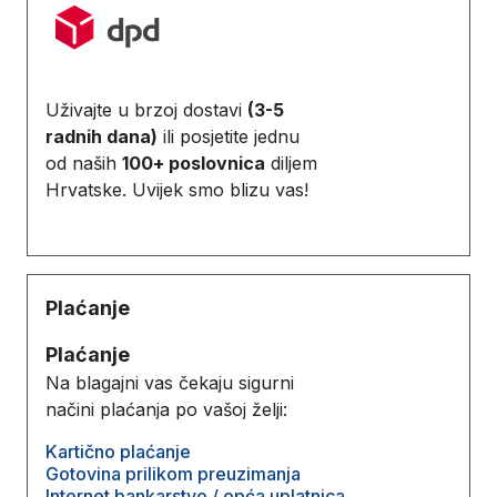
Uživajte u brzoj dostavi
(3-5
radnih dana)
ili posjetite jednu
od naših
100+ poslovnica
diljem
Hrvatske. Uvijek smo blizu vas!
Plaćanje
Plaćanje
Na blagajni vas čekaju sigurni
načini plaćanja po vašoj želji:
Kartično plaćanje
Gotovina prilikom preuzimanja
Internet bankarstvo / opća uplatnica