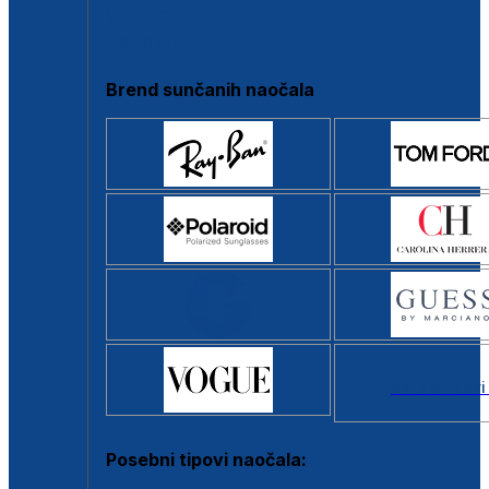
Clip-on
Poluokvir
Brend sunčanih naočala
Svi brendovi
Posebni tipovi naočala: