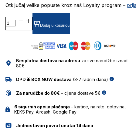
Otključaj velike popuste kroz naš Loyalty program –
pri
CH0049 DIOPTRIJSKI
OKVIRI
Dodaj u košaricu
CAROLINA
HERRERA
količina
Besplatna dostava na adresu
za sve narudžbe iznad
80€
DPD ili BOX NOW dostava
(3-7 radnih dana)
Za narudžbe do 80€
– cijena dostave 5€
6 sigurnih opcija plaćanja
– kartice, na rate, gotovina,
KEKS Pay, Aircash, Google Pay
Jednostavan povrat unutar 14 dana