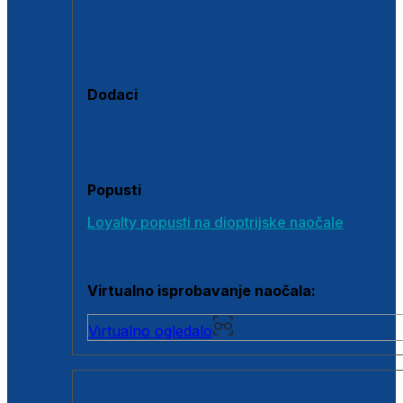
Polarizirane sunčane naočale
Fotokromatske sunčane naočale
Naočale s clip-on dodatkom
Dodaci
Dodaci za dioptrijske naočale
Poklon bonovi
Popusti
Loyalty popusti na dioptrijske naočale
Outlet dioptrijskih naočala
Virtualno isprobavanje naočala:
Virtualno ogledalo