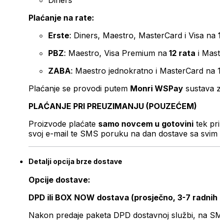
Diners
Plaćanje na rate:
Erste
: Diners, Maestro, MasterCard i Visa na
PBZ
: Maestro, Visa Premium na
12 rata
i Mas
ZABA
: Maestro jednokratno i MasterCard na 
Plaćanje se provodi putem
Monri WSPay
sustava z
PLAĆANJE PRI PREUZIMANJU (POUZEĆEM)
Proizvode plaćate
samo novcem u gotovini
tek pr
svoj e-mail te SMS poruku na dan dostave sa svim 
Detalji opcija brze dostave
Opcije dostave:
DPD ili BOX NOW dostava (prosječno, 3-7 radnih
Nakon predaje paketa DPD dostavnoj službi, na SMS 