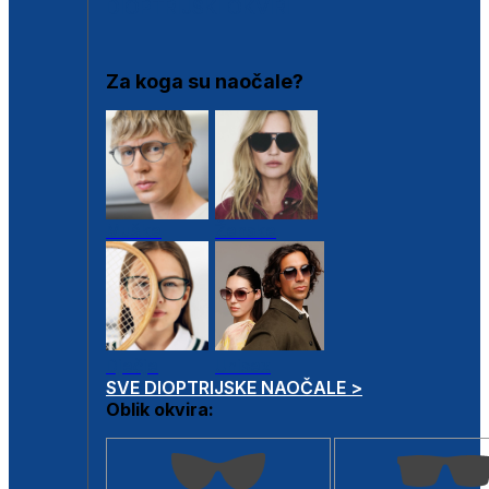
DIOPTRIJSKI OKVIRI
Za koga su naočale?
Muške
Ženske
Dječje
Unisex
SVE DIOPTRIJSKE NAOČALE >
Oblik okvira: