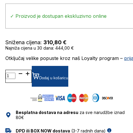
✓ Proizvod je dostupan ekskluzivno online
Snižena cijena:
310,80
€
Najniža cijena u 30 dana: 444,00 €
Otključaj velike popuste kroz naš Loyalty program –
pri
CL4003IN SUNČANE
NAOČALE
Dodaj u košaricu
CELINE
količina
Besplatna dostava na adresu
za sve narudžbe iznad
80€
DPD ili BOX NOW dostava
(3-7 radnih dana)