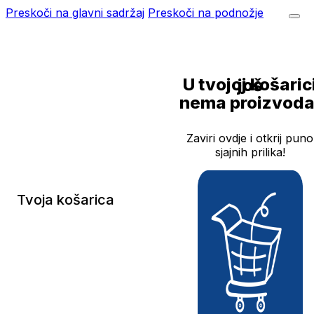
Preskoči na glavni sadržaj
Preskoči na podnožje
U tvojoj košarici još
nema proizvoda
Zaviri ovdje i otkrij puno
sjajnih prilika!
Tvoja košarica