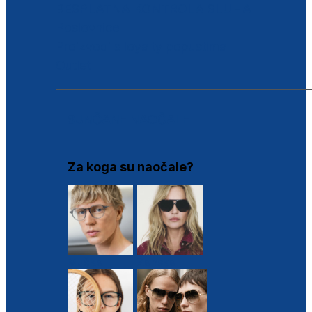
BESPLATNA KONTROLA SLUHA
Poslovnice
Proizvodi s loyalty popustima
Outlet
SUNČANE NAOČALE
Za koga su naočale?
Muške
Ženske