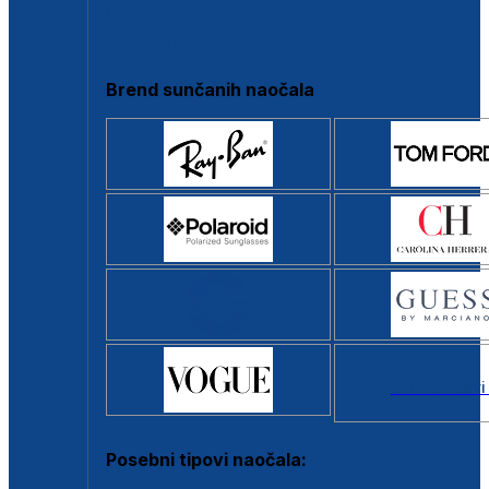
Clip-on
Poluokvir
Brend sunčanih naočala
Svi brendovi
Posebni tipovi naočala: