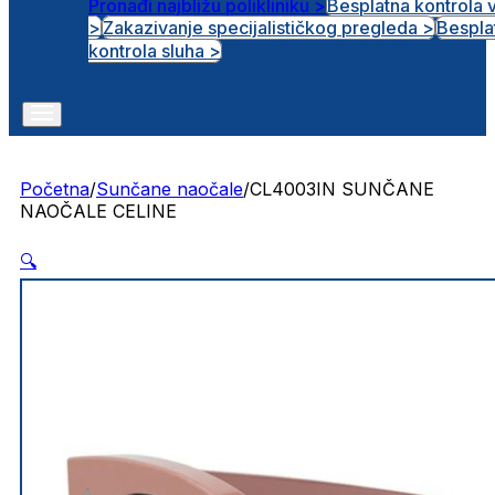
Pronađi najbližu polikliniku >
Besplatna kontrola 
>
Zakazivanje specijalističkog pregleda >
Bespla
Otvorena radna mjesta
kontrola sluha >
Početna
/
Sunčane naočale
/
CL4003IN SUNČANE
NAOČALE CELINE
🔍