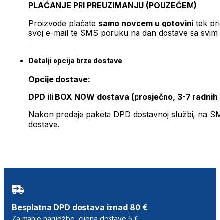
PLAĆANJE PRI PREUZIMANJU (POUZEĆEM)
Proizvode plaćate
samo novcem u gotovini
tek pr
svoj e-mail te SMS poruku na dan dostave sa svim 
Detalji opcija brze dostave
Opcije dostave:
DPD ili BOX NOW dostava (prosječno, 3-7 radnih
Nakon predaje paketa DPD dostavnoj službi, na SMS 
dostave.
Besplatna DPD dostava iznad 80 €
Za manje narudžbe, cijena dostave 5 €