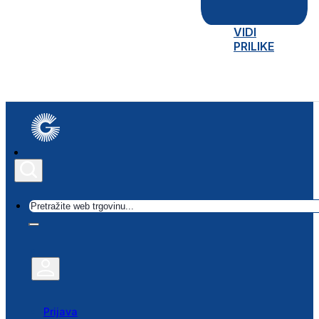
VIDI
PRILIKE
Traži
Prijava