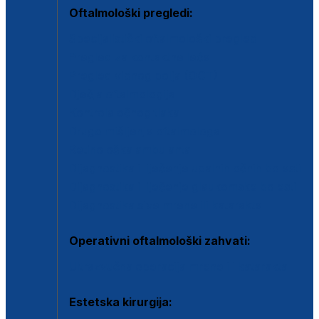
Oftalmološki pregledi:
Specijalistički oftalmološki pregled
Pregled za kontaktne leće
Pregled vidnog polja (OCT)
Dječja oftalmologija
Kontrola očnog tlaka
Drugo mišljenje oftalmologa
Retinološka ambulanta
Dijagnostika i liječenje upalnih očnih bolesti
Dijagnostika i liječenje glaukomske bolesti
Dijagnostika sive mrene ili katarakte
Operativni oftalmološki zahvati:
Ultrazvučna operacija mrene ili katarakta
Estetska kirurgija: