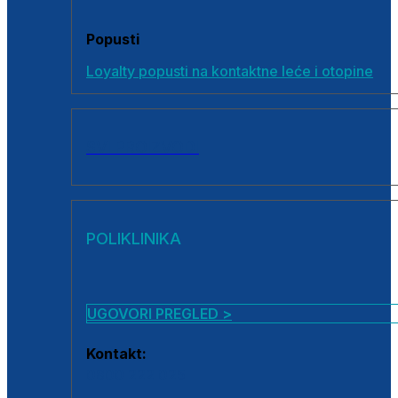
Popusti
Loyalty popusti na kontaktne leće i otopine
SVI PROIZVODI
POLIKLINIKA
UGOVORI PREGLED >
Kontakt:
0800 222 025