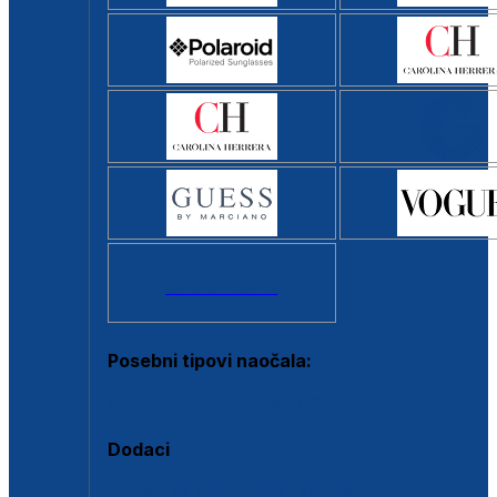
Svi brendovi >
Posebni tipovi naočala:
Okviri s clip-on dodatkom
Dodaci
Dodaci za dioptrijske naočale