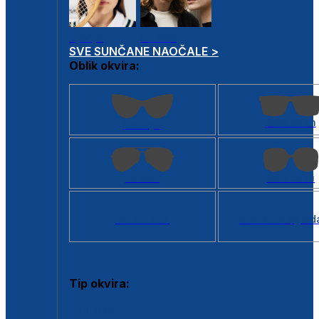
Dječje
Unisex
SVE SUNČANE NAOČALE >
Oblik okvira:
Kvadratan
Cat eye
Aviator
Četvrtasti
Svi oblici >
Virtualno ogled
Tip okvira:
Puni okvir