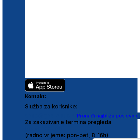
Kontakt:
Služba za korisnike:
shop@ghetaldus.hr
Pronađi najbližu poslovnic
Za zakazivanje termina pregleda
0800 222 025
(radno vrijeme: pon-pet, 8-16h)