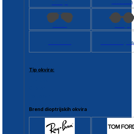
Kvadratan
Cat eye
Aviator
Okrugli
Svi oblici >
Virtualno ogled
Tip okvira:
Puni okvir
Clip-on
Poluokvir
Brend dioptrijskih okvira