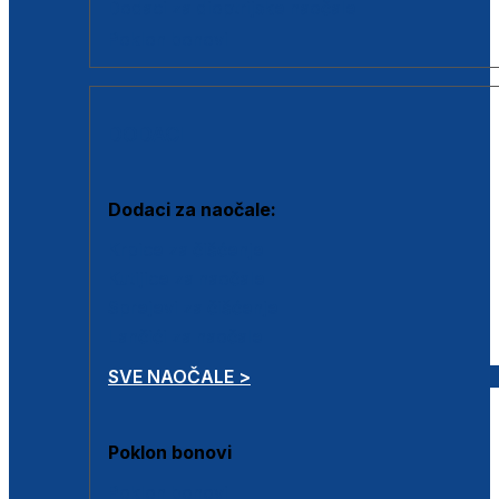
Dodaci za dioptrijske naočale
Poklon bonovi
DODACI
Dodaci za naočale:
Krpice za čišćenje
Kutijice za naočale
Sprejevi za čišćenje
Lančići za naočale
SVE NAOČALE >
Poklon bonovi
Poklon bonovi