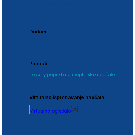
Polarizirane sunčane naočale
Fotokromatske sunčane naočale
Naočale s clip-on dodatkom
Dodaci
Dodaci za dioptrijske naočale
Poklon bonovi
Popusti
Loyalty popusti na dioptrijske naočale
Outlet dioptrijskih naočala
Virtualno isprobavanje naočala:
Virtualno ogledalo