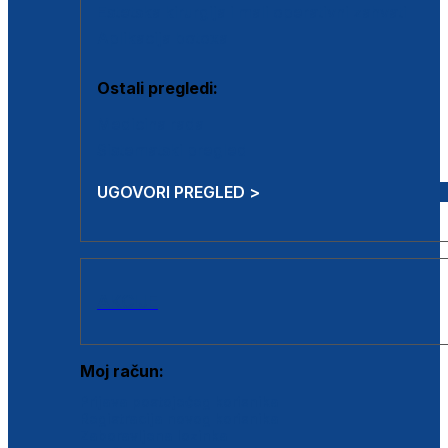
Estetska kirurgija i mali operativni zahvati
Aplikacija botoxa
Ostali pregledi:
Medicina rada
Sistematski pregled
UGOVORI PREGLED >
AKCIJE
Moj račun:
Prijava postojećeg korisnika
Registracija novog korisnika
Zaboravljena lozinka