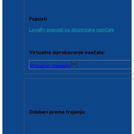
Poklon bonovi
Popusti
Loyalty popusti na dioptrijske naočale
Outlet dioptrijskih naočala
Virtualno isprobavanje naočala:
Virtualno ogledalo
KONTAKTNE LEĆE I OTOPINE
Odaberi prema trajanju:
Jednodnevne leće
Mjesečne leće