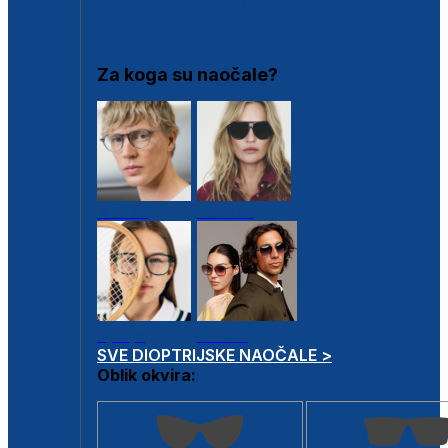
DIOPTRIJSKI OKVIRI
Za koga su naočale?
Muške
Ženske
Dječje
Unisex
SVE DIOPTRIJSKE NAOČALE >
Oblik okvira: