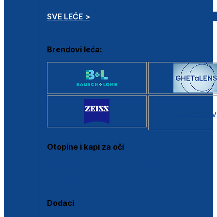
SVE LEĆE >
Brendovi leća:
SVI BRANDOV
Otopine i kapi za oči
Sve otopine za kontaktne leće
Sve kapi za oči
Dodaci