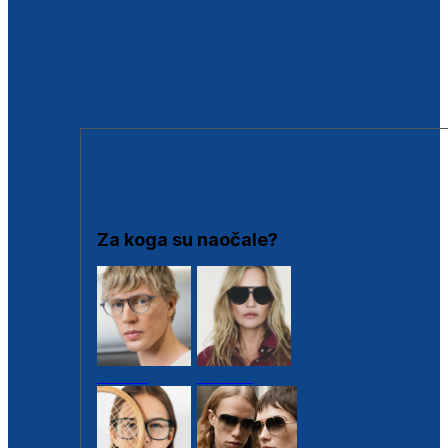
BESPLATNA KONTROLA SLUHA
Poslovnice
Proizvodi s loyalty popustima
Outlet
SUNČANE NAOČALE
Za koga su naočale?
Muške
Ženske