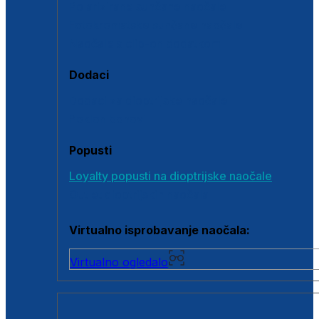
Polarizirane sunčane naočale
Fotokromatske sunčane naočale
Naočale s clip-on dodatkom
Dodaci
Dodaci za dioptrijske naočale
Poklon bonovi
Popusti
Loyalty popusti na dioptrijske naočale
Outlet dioptrijskih naočala
Virtualno isprobavanje naočala:
Virtualno ogledalo