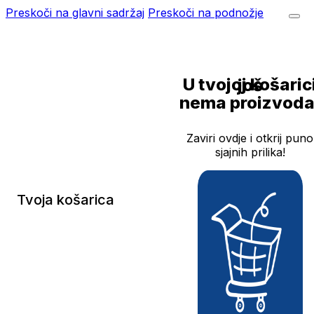
Preskoči na glavni sadržaj
Preskoči na podnožje
U tvojoj košarici još
nema proizvoda
Zaviri ovdje i otkrij puno
sjajnih prilika!
Tvoja košarica