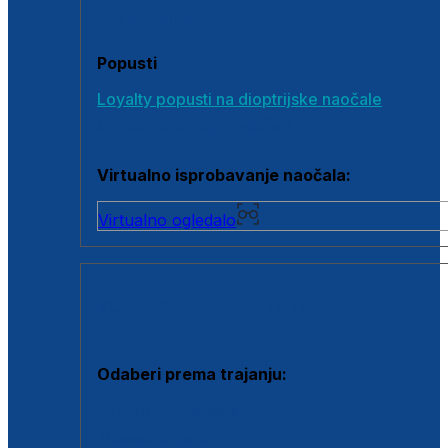
Poklon bonovi
Popusti
Loyalty popusti na dioptrijske naočale
Outlet dioptrijskih naočala
Virtualno isprobavanje naočala:
Virtualno ogledalo
KONTAKTNE LEĆE I OTOPINE
Odaberi prema trajanju:
Jednodnevne leće
Mjesečne leće