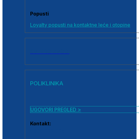
Popusti
Loyalty popusti na kontaktne leće i otopine
SVI PROIZVODI
POLIKLINIKA
UGOVORI PREGLED >
Kontakt:
0800 222 025