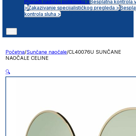
Pronađi najbližu polikliniku >
Besplatna kontrola 
>
Zakazivanje specijalističkog pregleda >
Bespla
Otvorena radna mjesta
kontrola sluha >
Početna
/
Sunčane naočale
/
CL40076U SUNČANE
NAOČALE CELINE
🔍