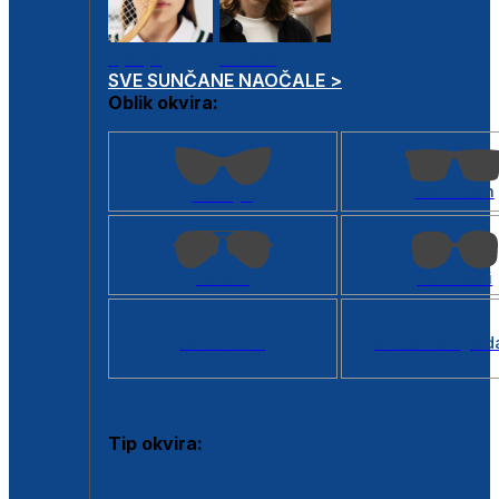
Dječje
Unisex
SVE SUNČANE NAOČALE >
Oblik okvira:
Kvadratan
Cat eye
Aviator
Četvrtasti
Svi oblici >
Virtualno ogled
Tip okvira:
Puni okvir