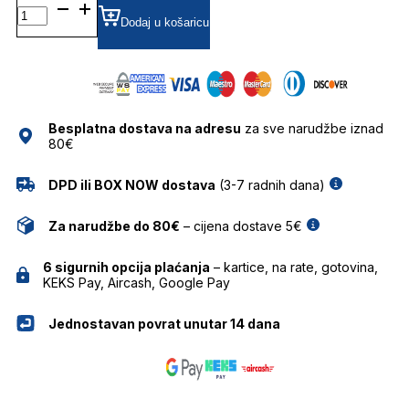
CL40076U SUNČANE
NAOČALE
Dodaj u košaricu
CELINE
količina
Besplatna dostava na adresu
za sve narudžbe iznad
80€
DPD ili BOX NOW dostava
(3-7 radnih dana)
Za narudžbe do 80€
– cijena dostave 5€
6 sigurnih opcija plaćanja
– kartice, na rate, gotovina,
KEKS Pay, Aircash, Google Pay
Jednostavan povrat unutar 14 dana