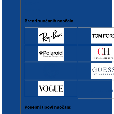
Clip-on
Poluokvir
Brend sunčanih naočala
Svi brendovi
Posebni tipovi naočala: