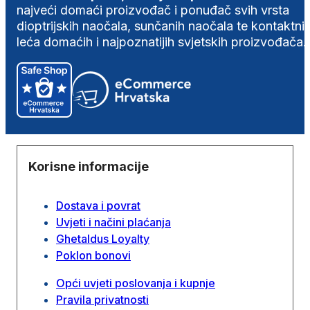
najveći domaći proizvođač i ponuđač svih vrsta
dioptrijskih naočala, sunčanih naočala te kontaktni
leća domaćih i najpoznatijih svjetskih proizvođača.
Korisne informacije
Dostava i povrat
Uvjeti i načini plaćanja
Ghetaldus Loyalty
Poklon bonovi
Opći uvjeti poslovanja i kupnje
Pravila privatnosti