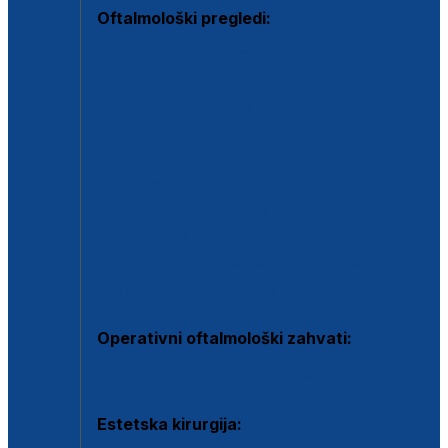
Oftalmološki pregledi:
Specijalistički oftalmološki pregled
Pregled za kontaktne leće
Pregled vidnog polja (OCT)
Dječja oftalmologija
Kontrola očnog tlaka
Drugo mišljenje oftalmologa
Retinološka ambulanta
Dijagnostika i liječenje upalnih očnih bolesti
Dijagnostika i liječenje glaukomske bolesti
Dijagnostika sive mrene ili katarakte
Operativni oftalmološki zahvati:
Ultrazvučna operacija mrene ili katarakta
Estetska kirurgija: