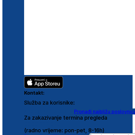
Kontakt:
Služba za korisnike:
shop@ghetaldus.hr
Pronađi najbližu poslovnic
Za zakazivanje termina pregleda
0800 222 025
(radno vrijeme: pon-pet, 8-16h)