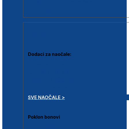
Dodaci za dioptrijske naočale
Poklon bonovi
DODACI
Dodaci za naočale:
Krpice za čišćenje
Kutijice za naočale
Sprejevi za čišćenje
Lančići za naočale
SVE NAOČALE >
Poklon bonovi
Poklon bonovi