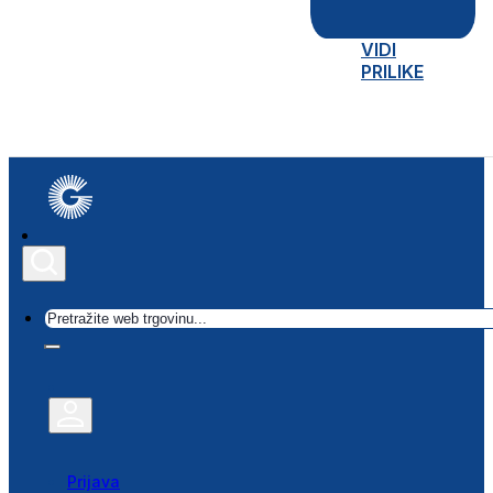
VIDI
PRILIKE
Traži
Prijava