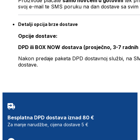
Proizvode plaćate
samo novcem u gotovini
tek pr
svoj e-mail te SMS poruku na dan dostave sa svim 
Detalji opcija brze dostave
Opcije dostave:
DPD ili BOX NOW dostava (prosječno, 3-7 radnih
Nakon predaje paketa DPD dostavnoj službi, na SMS 
dostave.
Besplatna DPD dostava iznad 80 €
Za manje narudžbe, cijena dostave 5 €