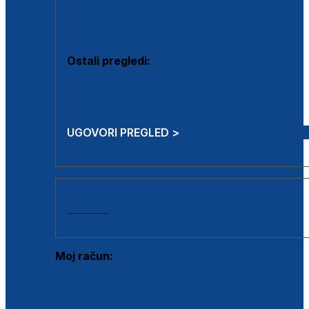
Estetska kirurgija i mali operativni zahvati
Aplikacija botoxa
Ostali pregledi:
Medicina rada
Sistematski pregled
UGOVORI PREGLED >
AKCIJE
Moj račun:
Prijava postojećeg korisnika
Registracija novog korisnika
Zaboravljena lozinka