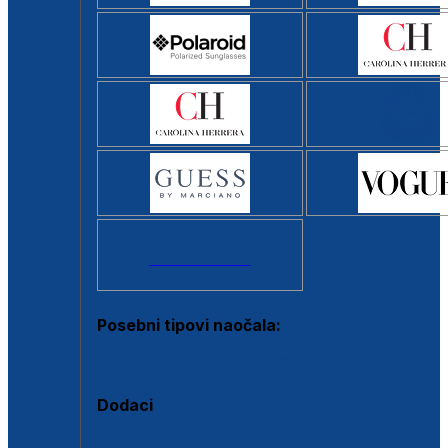
Svi brendovi >
Posebni tipovi naočala:
Okviri s clip-on dodatkom
Dodaci
Dodaci za dioptrijske naočale