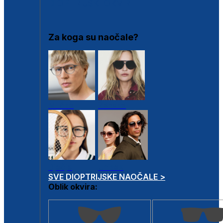
DIOPTRIJSKI OKVIRI
Za koga su naočale?
Muške
Ženske
Dječje
Unisex
SVE DIOPTRIJSKE NAOČALE >
Oblik okvira: