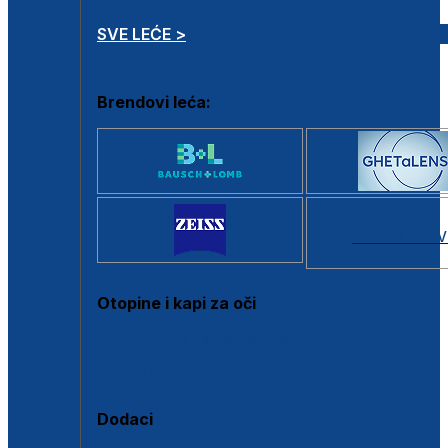
SVE LEĆE >
Brendovi leća:
SVI BRANDOV
Otopine i kapi za oči
Sve otopine za kontaktne leće
Sve kapi za oči
Dodaci