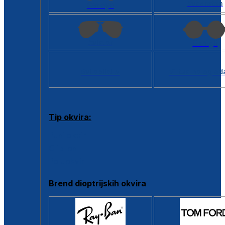
Kvadratan
Cat eye
Aviator
Okrugli
Svi oblici >
Virtualno ogled
Tip okvira:
Puni okvir
Clip-on
Poluokvir
Brend dioptrijskih okvira