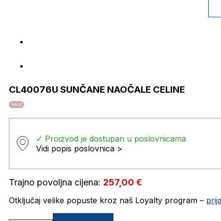
CL40076U SUNČANE NAOČALE CELINE
trend
✓ Proizvod je dostupan u poslovnicama
Vidi popis poslovnica >
Trajno povoljna cijena:
257,00
€
Otključaj velike popuste kroz naš Loyalty program –
pri