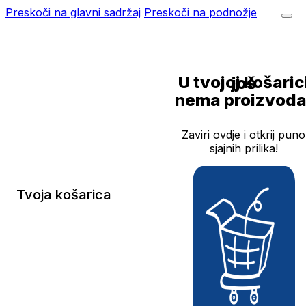
Preskoči na glavni sadržaj
Preskoči na podnožje
U tvojoj košarici još
nema proizvoda
Zaviri ovdje i otkrij puno
sjajnih prilika!
Tvoja košarica