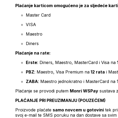
Plaćanje karticom omogućeno je za sljedeće kart
Master Card
VISA
Maestro
Diners
Plaćanje na rate:
Erste
: Diners, Maestro, MasterCard i Visa na
PBZ
: Maestro, Visa Premium na
12 rata
i Mas
ZABA
: Maestro jednokratno i MasterCard na 
Plaćanje se provodi putem
Monri WSPay
sustava z
PLAĆANJE PRI PREUZIMANJU (POUZEĆEM)
Proizvode plaćate
samo novcem u gotovini
tek pr
svoj e-mail te SMS poruku na dan dostave sa svim 