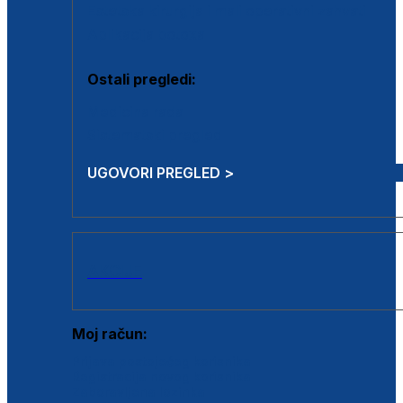
Estetska kirurgija i mali operativni zahvati
Aplikacija botoxa
Ostali pregledi:
Medicina rada
Sistematski pregled
UGOVORI PREGLED >
AKCIJE
Moj račun:
Prijava postojećeg korisnika
Registracija novog korisnika
Zaboravljena lozinka