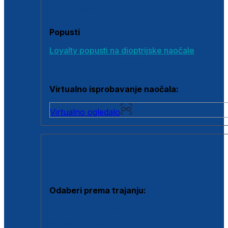
Poklon bonovi
Popusti
Loyalty popusti na dioptrijske naočale
Outlet dioptrijskih naočala
Virtualno isprobavanje naočala:
Virtualno ogledalo
KONTAKTNE LEĆE I OTOPINE
Odaberi prema trajanju:
Jednodnevne leće
Mjesečne leće