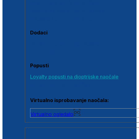
Polarizirane sunčane naočale
Fotokromatske sunčane naočale
Naočale s clip-on dodatkom
Dodaci
Dodaci za dioptrijske naočale
Poklon bonovi
Popusti
Loyalty popusti na dioptrijske naočale
Outlet dioptrijskih naočala
Virtualno isprobavanje naočala:
Virtualno ogledalo