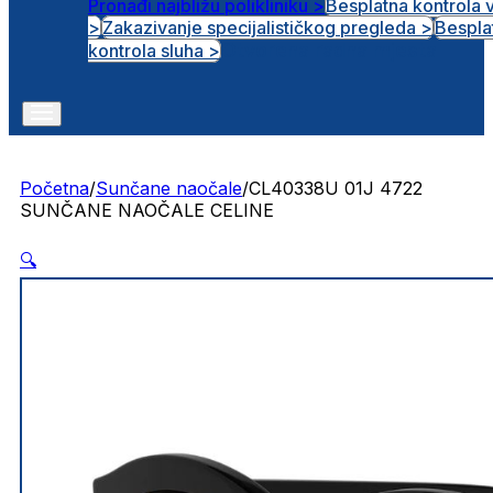
Pronađi najbližu polikliniku >
Besplatna kontrola 
>
Zakazivanje specijalističkog pregleda >
Bespla
Otvorena radna mjesta
kontrola sluha >
Početna
/
Sunčane naočale
/
CL40338U 01J 4722
SUNČANE NAOČALE CELINE
🔍