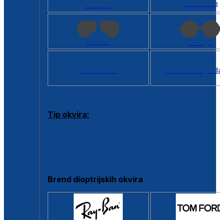
Kvadratan
Cat eye
Aviator
Okrugli
Svi oblici >
Virtualno ogled
Tip okvira:
Puni okvir
Clip-on
Poluokvir
Brend dioptrijskih okvira