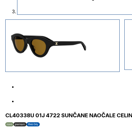
CL40338U 01J 4722 SUNČANE NAOČALE CELI
novo
premium
Web Only