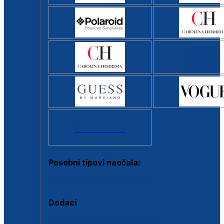
Svi brendovi >
Posebni tipovi naočala:
Okviri s clip-on dodatkom
Dodaci
Dodaci za dioptrijske naočale