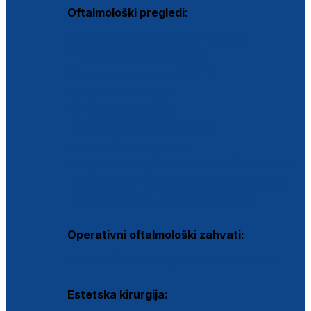
Oftalmološki pregledi:
Specijalistički oftalmološki pregled
Pregled za kontaktne leće
Pregled vidnog polja (OCT)
Dječja oftalmologija
Kontrola očnog tlaka
Drugo mišljenje oftalmologa
Retinološka ambulanta
Dijagnostika i liječenje upalnih očnih bolesti
Dijagnostika i liječenje glaukomske bolesti
Dijagnostika sive mrene ili katarakte
Operativni oftalmološki zahvati:
Ultrazvučna operacija mrene ili katarakta
Estetska kirurgija: