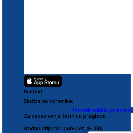
Kontakt:
Služba za korisnike:
shop@ghetaldus.hr
Pronađi najbližu poslovnic
Za zakazivanje termina pregleda
0800 222 025
(radno vrijeme: pon-pet, 8-16h)