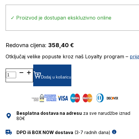
✓ Proizvod je dostupan ekskluzivno online
Redovna cijena:
358,40
€
Otključaj velike popuste kroz naš Loyalty program –
pri
CL40338U
01J
Dodaj u košaricu
4722
SUNČANE
NAOČALE
CELINE
količina
Besplatna dostava na adresu
za sve narudžbe iznad
80€
DPD ili BOX NOW dostava
(3-7 radnih dana)