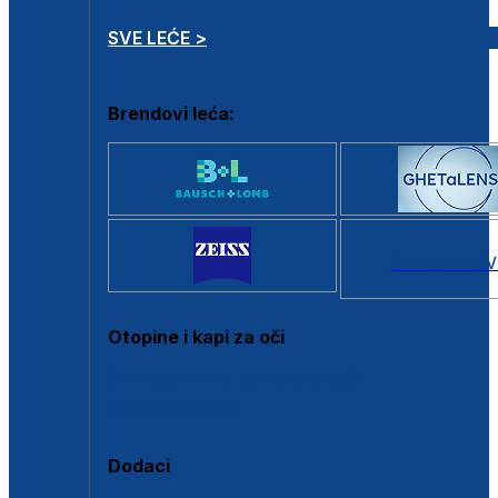
SVE LEĆE >
Brendovi leća:
SVI BRANDOV
Otopine i kapi za oči
Sve otopine za kontaktne leće
Sve kapi za oči
Dodaci