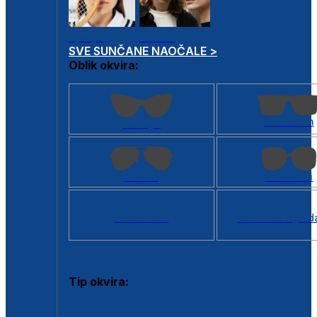
Dječje
Unisex
SVE SUNČANE NAOČALE >
Oblik okvira:
Kvadratan
Cat eye
Aviator
Četvrtasti
Svi oblici >
Virtualno ogled
Tip okvira:
Puni okvir