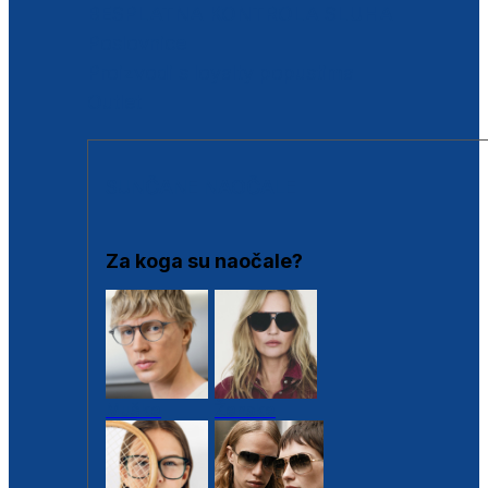
BESPLATNA KONTROLA SLUHA
Poslovnice
Proizvodi s loyalty popustima
Outlet
SUNČANE NAOČALE
Za koga su naočale?
Muške
Ženske