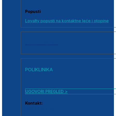
Popusti
Loyalty popusti na kontaktne leće i otopine
SVI PROIZVODI
POLIKLINIKA
UGOVORI PREGLED >
Kontakt:
0800 222 025