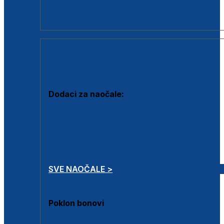
Dodaci za dioptrijske naočale
Poklon bonovi
DODACI
Dodaci za naočale:
Krpice za čišćenje
Kutijice za naočale
Sprejevi za čišćenje
Lančići za naočale
SVE NAOČALE >
Poklon bonovi
Poklon bonovi