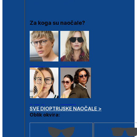
DIOPTRIJSKI OKVIRI
Za koga su naočale?
Muške
Ženske
Dječje
Unisex
SVE DIOPTRIJSKE NAOČALE >
Oblik okvira: