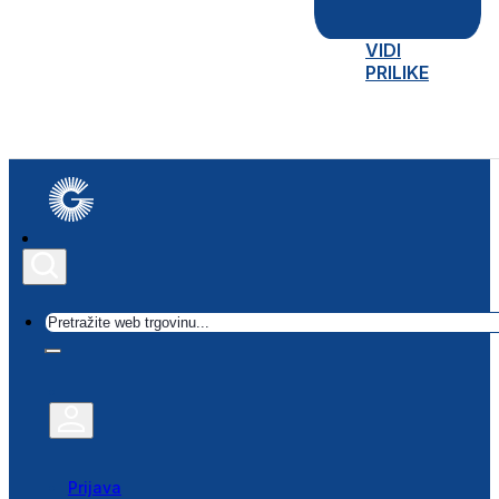
VIDI
PRILIKE
Traži
Prijava