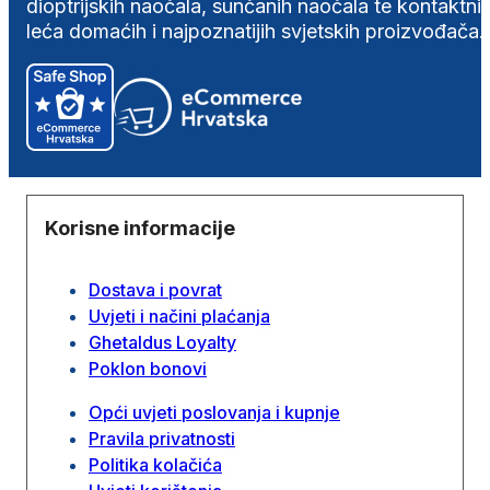
dioptrijskih naočala, sunčanih naočala te kontaktni
leća domaćih i najpoznatijih svjetskih proizvođača.
Korisne informacije
Dostava i povrat
Uvjeti i načini plaćanja
Ghetaldus Loyalty
Poklon bonovi
Opći uvjeti poslovanja i kupnje
Pravila privatnosti
Politika kolačića