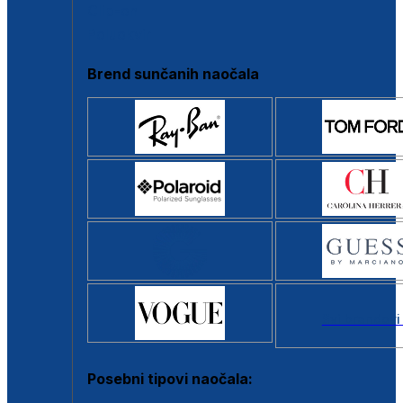
Clip-on
Poluokvir
Brend sunčanih naočala
Svi brendovi
Posebni tipovi naočala: