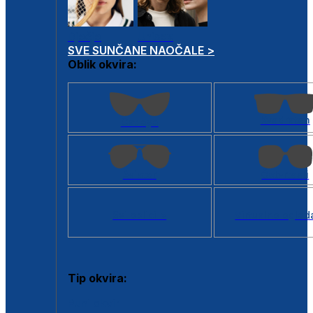
Dječje
Unisex
SVE SUNČANE NAOČALE >
Oblik okvira:
Kvadratan
Cat eye
Aviator
Četvrtasti
Svi oblici >
Virtualno ogled
Tip okvira:
Puni okvir