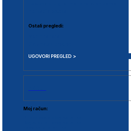
Estetska kirurgija i mali operativni zahvati
Aplikacija botoxa
Ostali pregledi:
Medicina rada
Sistematski pregled
UGOVORI PREGLED >
AKCIJE
Moj račun:
Prijava postojećeg korisnika
Registracija novog korisnika
Zaboravljena lozinka