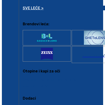
SVE LEĆE >
Brendovi leća:
SVI BRANDOV
Otopine i kapi za oči
Sve otopine za kontaktne leće
Sve kapi za oči
Dodaci