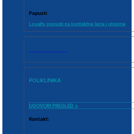
Popusti
Loyalty popusti na kontaktne leće i otopine
SVI PROIZVODI
POLIKLINIKA
UGOVORI PREGLED >
Kontakt:
0800 222 025