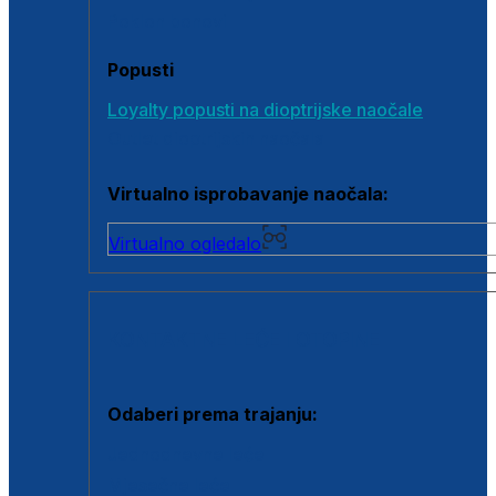
Poklon bonovi
Popusti
Loyalty popusti na dioptrijske naočale
Outlet dioptrijskih naočala
Virtualno isprobavanje naočala:
Virtualno ogledalo
KONTAKTNE LEĆE I OTOPINE
Odaberi prema trajanju:
Jednodnevne leće
Mjesečne leće