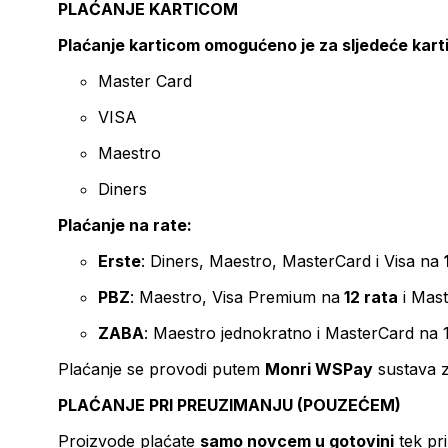
PLAĆANJE KARTICOM
Plaćanje karticom omogućeno je za sljedeće kart
Master Card
VISA
Maestro
Diners
Plaćanje na rate:
Erste
: Diners, Maestro, MasterCard i Visa na
PBZ
: Maestro, Visa Premium na
12 rata
i Mas
ZABA
: Maestro jednokratno i MasterCard na 
Plaćanje se provodi putem
Monri WSPay
sustava z
PLAĆANJE PRI PREUZIMANJU (POUZEĆEM)
Proizvode plaćate
samo novcem u gotovini
tek pr