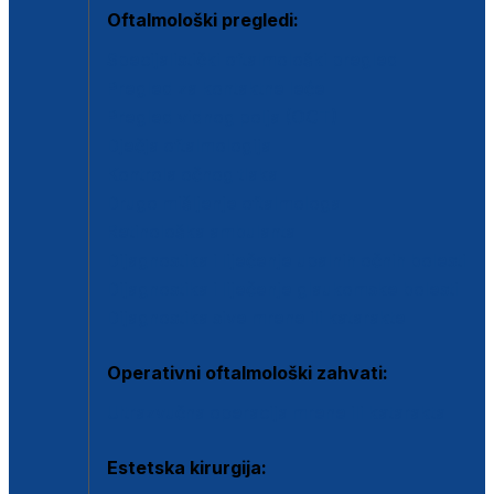
Oftalmološki pregledi:
Specijalistički oftalmološki pregled
Pregled za kontaktne leće
Pregled vidnog polja (OCT)
Dječja oftalmologija
Kontrola očnog tlaka
Drugo mišljenje oftalmologa
Retinološka ambulanta
Dijagnostika i liječenje upalnih očnih bolesti
Dijagnostika i liječenje glaukomske bolesti
Dijagnostika sive mrene ili katarakte
Operativni oftalmološki zahvati:
Ultrazvučna operacija mrene ili katarakta
Estetska kirurgija: