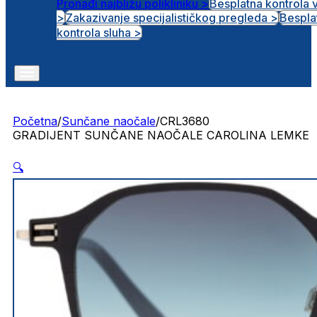
Pronađi najbližu polikliniku >
Besplatna kontrola 
>
Zakazivanje specijalističkog pregleda >
Bespla
Otvorena radna mjesta
kontrola sluha >
Početna
/
Sunčane naočale
/
CRL3680
GRADIJENT SUNČANE NAOČALE CAROLINA LEMKE
🔍