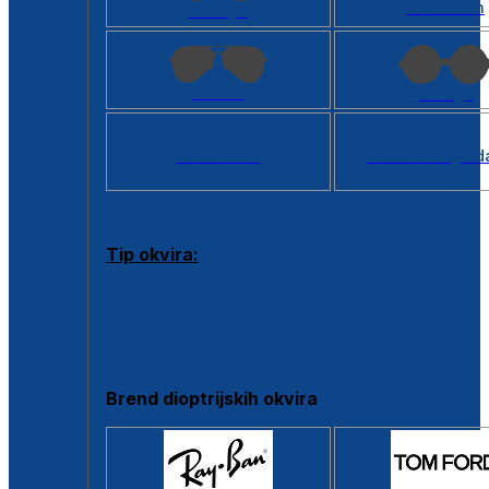
Kvadratan
Cat eye
Aviator
Okrugli
Svi oblici >
Virtualno ogled
Tip okvira:
Puni okvir
Clip-on
Poluokvir
Brend dioptrijskih okvira