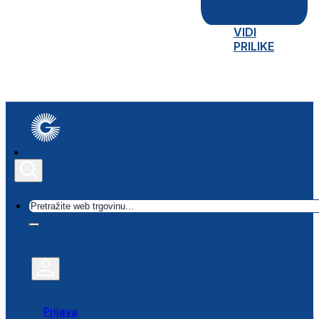
VIDI
PRILIKE
Traži
Prijava