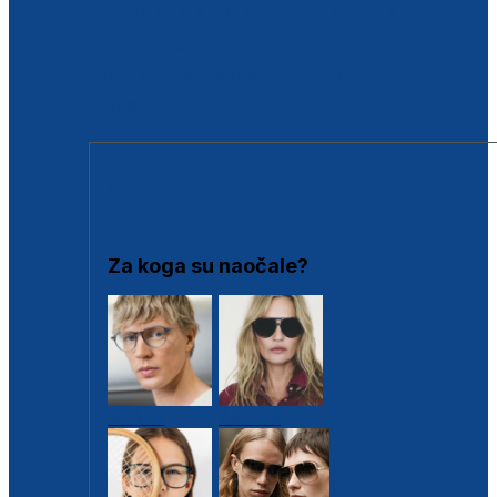
BESPLATNA KONTROLA SLUHA
Poslovnice
Proizvodi s loyalty popustima
Outlet
SUNČANE NAOČALE
Za koga su naočale?
Muške
Ženske