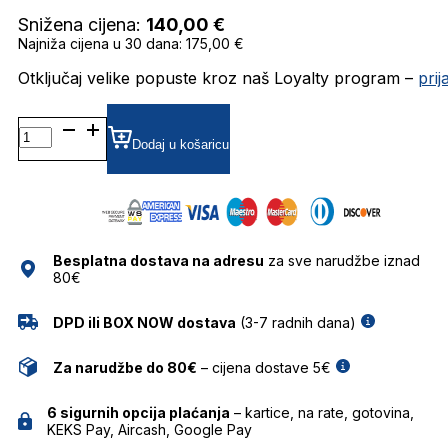
Snižena cijena:
140,00
€
Najniža cijena u 30 dana: 175,00 €
Otključaj velike popuste kroz naš Loyalty program –
pri
CRL3680
GRADIJENT SUNČANE
Dodaj u košaricu
NAOČALE
CAROLINA
LEMKE
količina
Besplatna dostava na adresu
za sve narudžbe iznad
80€
DPD ili BOX NOW dostava
(3-7 radnih dana)
Za narudžbe do 80€
– cijena dostave 5€
6 sigurnih opcija plaćanja
– kartice, na rate, gotovina,
KEKS Pay, Aircash, Google Pay