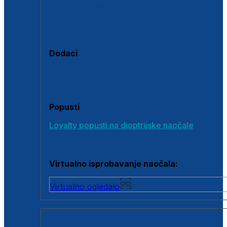
Polarizirane sunčane naočale
Fotokromatske sunčane naočale
Naočale s clip-on dodatkom
Dodaci
Dodaci za dioptrijske naočale
Poklon bonovi
Popusti
Loyalty popusti na dioptrijske naočale
Outlet dioptrijskih naočala
Virtualno isprobavanje naočala:
Virtualno ogledalo