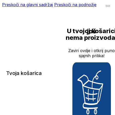
Preskoči na glavni sadržaj
Preskoči na podnožje
U tvojoj košarici još
nema proizvoda
Zaviri ovdje i otkrij puno
sjajnih prilika!
Tvoja košarica