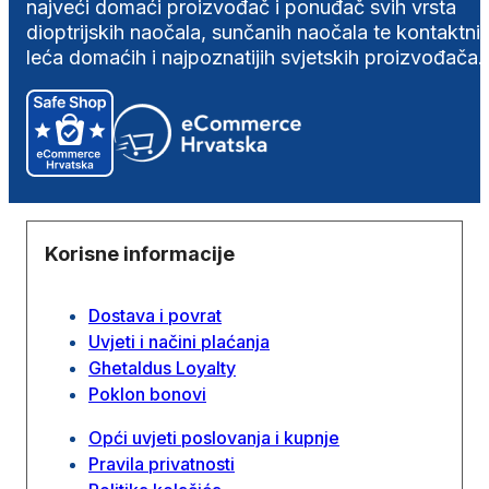
najveći domaći proizvođač i ponuđač svih vrsta
dioptrijskih naočala, sunčanih naočala te kontaktni
leća domaćih i najpoznatijih svjetskih proizvođača.
Korisne informacije
Dostava i povrat
Uvjeti i načini plaćanja
Ghetaldus Loyalty
Poklon bonovi
Opći uvjeti poslovanja i kupnje
Pravila privatnosti