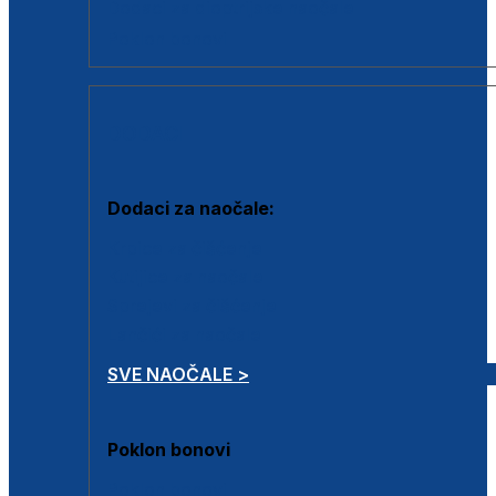
Dodaci za dioptrijske naočale
Poklon bonovi
DODACI
Dodaci za naočale:
Krpice za čišćenje
Kutijice za naočale
Sprejevi za čišćenje
Lančići za naočale
SVE NAOČALE >
Poklon bonovi
Poklon bonovi