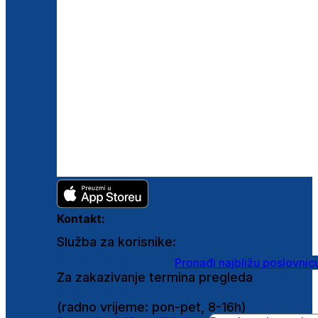
Kontakt:
Služba za korisnike:
shop@ghetaldus.hr
Pronađi najbližu poslovnic
Za zakazivanje termina pregleda
0800 222 025
(radno vrijeme: pon-pet, 8-16h)