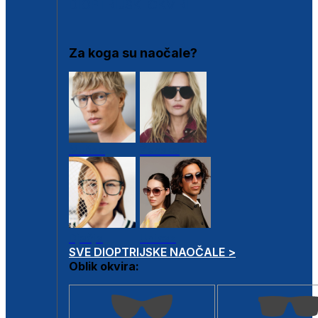
DIOPTRIJSKI OKVIRI
Za koga su naočale?
Muške
Ženske
Dječje
Unisex
SVE DIOPTRIJSKE NAOČALE >
Oblik okvira: