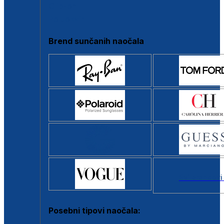
Clip-on
Poluokvir
Brend sunčanih naočala
Svi brendovi
Posebni tipovi naočala: