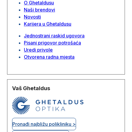
O Ghetaldusu
Naši brendovi
Novosti
Karijera u Ghetaldusu
Jednostrani raskid ugovora
Pisani prigovor potrošaća
Uredi privole
Otvorena radna mjesta
Vaš Ghetaldus
Pronađi najbližu polikliniku >