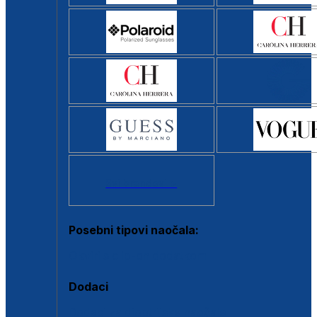
Svi brendovi >
Posebni tipovi naočala:
Okviri s clip-on dodatkom
Dodaci
Dodaci za dioptrijske naočale