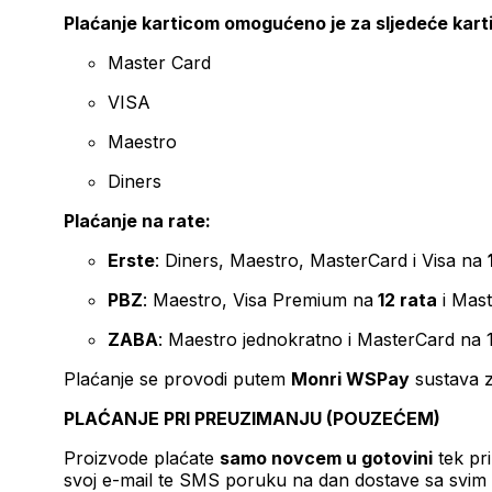
Plaćanje karticom omogućeno je za sljedeće kart
Master Card
VISA
Maestro
Diners
Plaćanje na rate:
Erste
: Diners, Maestro, MasterCard i Visa na
PBZ
: Maestro, Visa Premium na
12 rata
i Mas
ZABA
: Maestro jednokratno i MasterCard na 
Plaćanje se provodi putem
Monri WSPay
sustava z
PLAĆANJE PRI PREUZIMANJU (POUZEĆEM)
Proizvode plaćate
samo novcem u gotovini
tek pr
svoj e-mail te SMS poruku na dan dostave sa svim 