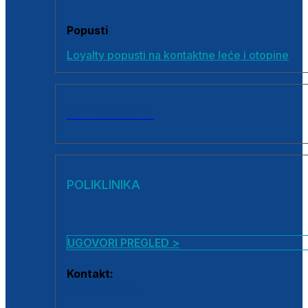
Popusti
Loyalty popusti na kontaktne leće i otopine
SVI PROIZVODI
POLIKLINIKA
UGOVORI PREGLED >
Kontakt:
0800 222 025