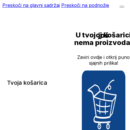
Preskoči na glavni sadržaj
Preskoči na podnožje
U tvojoj košarici još
nema proizvoda
Zaviri ovdje i otkrij puno
sjajnih prilika!
Tvoja košarica