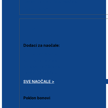
Dodaci za dioptrijske naočale
Poklon bonovi
DODACI
Dodaci za naočale:
Krpice za čišćenje
Kutijice za naočale
Sprejevi za čišćenje
Lančići za naočale
SVE NAOČALE >
Poklon bonovi
Poklon bonovi