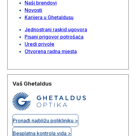
Naši brendovi
Novosti
Karijera u Ghetaldusu
Jednostrani raskid ugovora
Pisani prigovor potrošaća
Uredi privole
Otvorena radna mjesta
Vaš Ghetaldus
Pronađi najbližu polikliniku >
Besplatna kontrola vida >