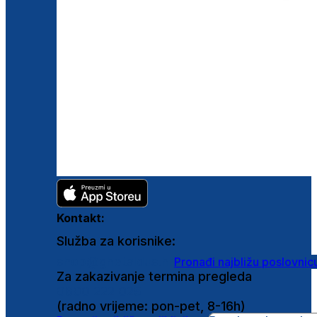
Kontakt:
Služba za korisnike:
shop@ghetaldus.hr
Pronađi najbližu poslovnic
Za zakazivanje termina pregleda
0800 222 025
(radno vrijeme: pon-pet, 8-16h)