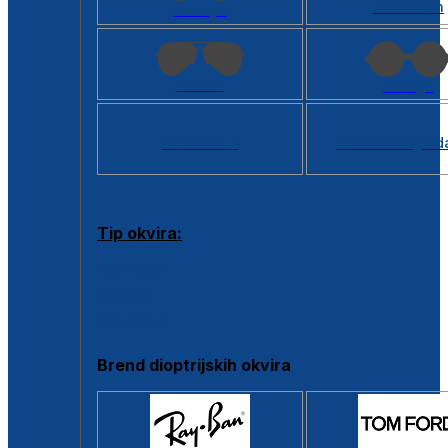
Kvadratan
Cat eye
Aviator
Okrugli
Svi oblici >
Virtualno ogled
Tip okvira:
Puni okvir
Clip-on
Poluokvir
Brend dioptrijskih okvira