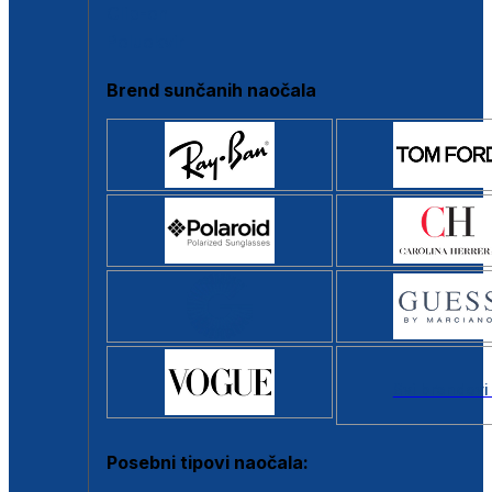
Clip-on
Poluokvir
Brend sunčanih naočala
Svi brendovi
Posebni tipovi naočala: