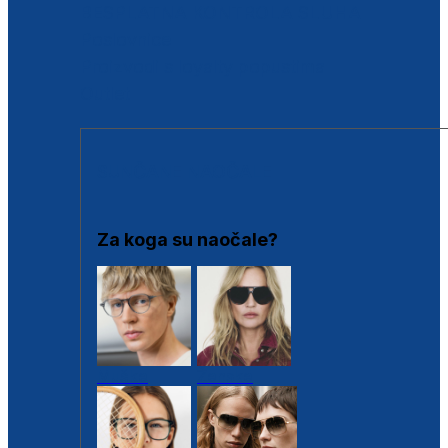
BESPLATNA KONTROLA SLUHA
Poslovnice
Proizvodi s loyalty popustima
Outlet
SUNČANE NAOČALE
Za koga su naočale?
Muške
Ženske