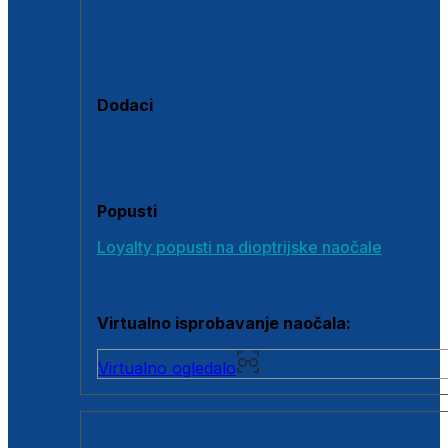
Polarizirane sunčane naočale
Fotokromatske sunčane naočale
Naočale s clip-on dodatkom
Dodaci
Dodaci za dioptrijske naočale
Poklon bonovi
Popusti
Loyalty popusti na dioptrijske naočale
Outlet dioptrijskih naočala
Virtualno isprobavanje naočala:
Virtualno ogledalo