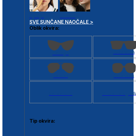
Dječje
Unisex
SVE SUNČANE NAOČALE >
Oblik okvira:
Kvadratan
Cat eye
Aviator
Četvrtasti
Svi oblici >
Virtualno ogled
Tip okvira:
Puni okvir