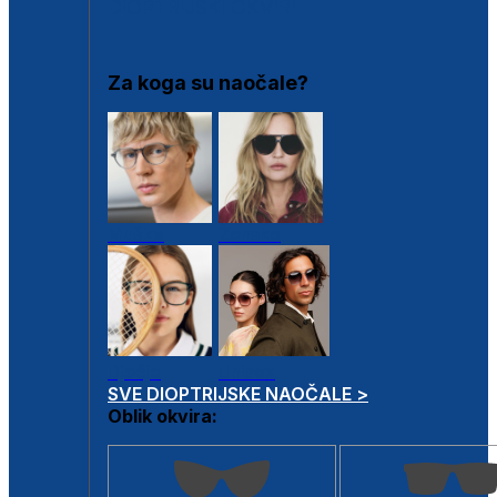
DIOPTRIJSKI OKVIRI
Za koga su naočale?
Muške
Ženske
Dječje
Unisex
SVE DIOPTRIJSKE NAOČALE >
Oblik okvira: