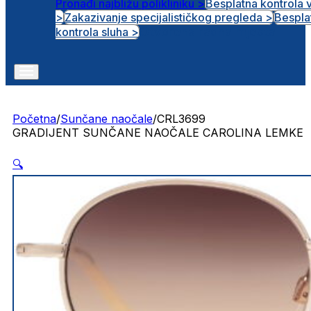
Pronađi najbližu polikliniku >
Besplatna kontrola 
>
Zakazivanje specijalističkog pregleda >
Bespla
Otvorena radna mjesta
kontrola sluha >
Početna
/
Sunčane naočale
/
CRL3699
GRADIJENT SUNČANE NAOČALE CAROLINA LEMKE
🔍