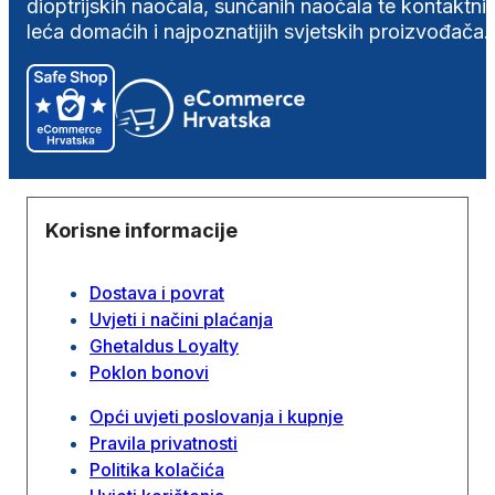
dioptrijskih naočala, sunčanih naočala te kontaktni
leća domaćih i najpoznatijih svjetskih proizvođača.
Korisne informacije
Dostava i povrat
Uvjeti i načini plaćanja
Ghetaldus Loyalty
Poklon bonovi
Opći uvjeti poslovanja i kupnje
Pravila privatnosti
Politika kolačića