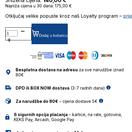
Snižena cijena:
140,00
€
Najniža cijena u 30 dana: 175,00 €
Otključaj velike popuste kroz naš Loyalty program –
pri
CRL3699
GRADIJENT SUNČANE
Dodaj u košaricu
NAOČALE
CAROLINA
LEMKE
količina
Besplatna dostava na adresu
za sve narudžbe iznad
80€
DPD ili BOX NOW dostava
(3-7 radnih dana)
Za narudžbe do 80€
– cijena dostave 5€
6 sigurnih opcija plaćanja
– kartice, na rate, gotovina,
KEKS Pay, Aircash, Google Pay