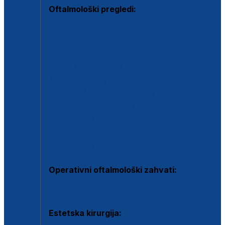
Oftalmološki pregledi:
Specijalistički oftalmološki pregled
Pregled za kontaktne leće
Pregled vidnog polja (OCT)
Dječja oftalmologija
Kontrola očnog tlaka
Drugo mišljenje oftalmologa
Retinološka ambulanta
Dijagnostika i liječenje upalnih očnih bolesti
Dijagnostika i liječenje glaukomske bolesti
Dijagnostika sive mrene ili katarakte
Operativni oftalmološki zahvati:
Ultrazvučna operacija mrene ili katarakta
Estetska kirurgija: