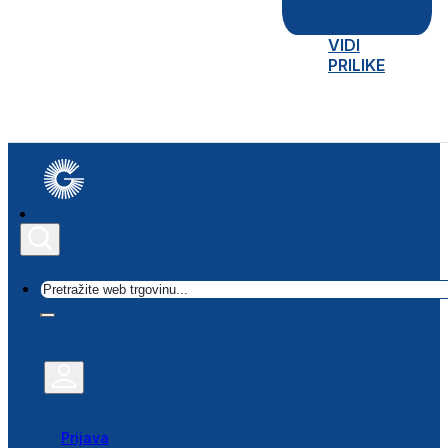
VIDI
PRILIKE
Traži
Prijava