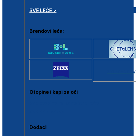
SVE LEĆE >
Brendovi leća:
SVI BRANDOV
Otopine i kapi za oči
Sve otopine za kontaktne leće
Sve kapi za oči
Dodaci