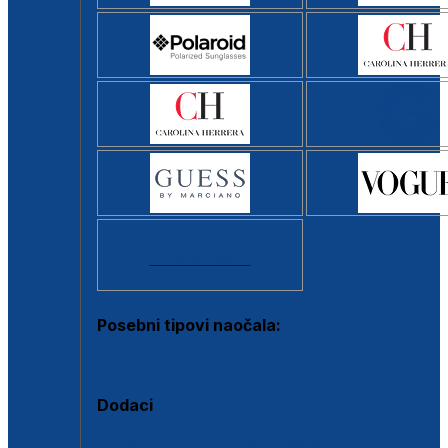
Svi brendovi >
Posebni tipovi naočala:
Okviri s clip-on dodatkom
Dodaci
Dodaci za dioptrijske naočale