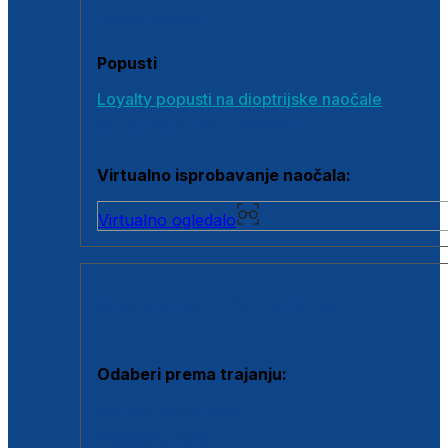
Poklon bonovi
Popusti
Loyalty popusti na dioptrijske naočale
Outlet dioptrijskih naočala
Virtualno isprobavanje naočala:
Virtualno ogledalo
KONTAKTNE LEĆE I OTOPINE
Odaberi prema trajanju:
Jednodnevne leće
Mjesečne leće