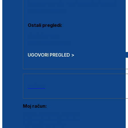
Estetska kirurgija i mali operativni zahvati
Aplikacija botoxa
Ostali pregledi:
Medicina rada
Sistematski pregled
UGOVORI PREGLED >
AKCIJE
Moj račun:
Prijava postojećeg korisnika
Registracija novog korisnika
Zaboravljena lozinka