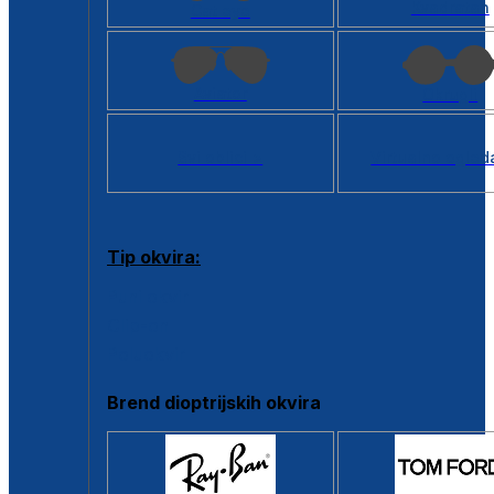
Kvadratan
Cat eye
Aviator
Okrugli
Svi oblici >
Virtualno ogled
Tip okvira:
Puni okvir
Clip-on
Poluokvir
Brend dioptrijskih okvira