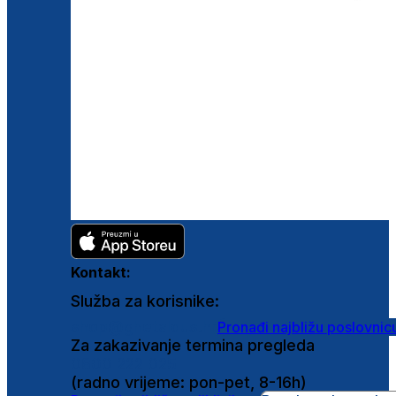
Kontakt:
Služba za korisnike:
shop@ghetaldus.hr
Pronađi najbližu poslovnic
Za zakazivanje termina pregleda
0800 222 025
(radno vrijeme: pon-pet, 8-16h)