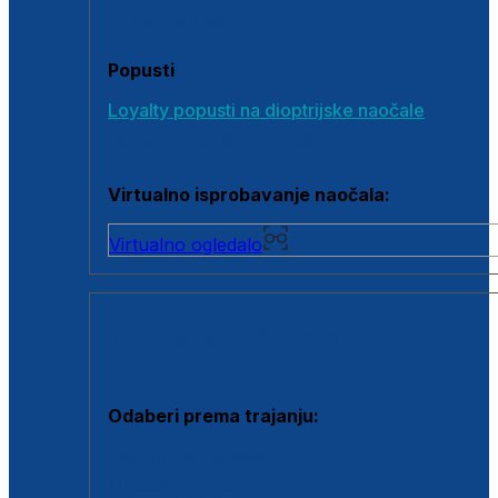
Poklon bonovi
Popusti
Loyalty popusti na dioptrijske naočale
Outlet dioptrijskih naočala
Virtualno isprobavanje naočala:
Virtualno ogledalo
KONTAKTNE LEĆE I OTOPINE
Odaberi prema trajanju:
Jednodnevne leće
Mjesečne leće