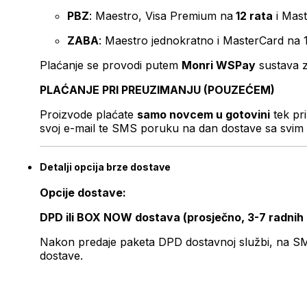
PBZ
: Maestro, Visa Premium na
12 rata
i Mas
ZABA
: Maestro jednokratno i MasterCard na 
Plaćanje se provodi putem
Monri WSPay
sustava z
PLAĆANJE PRI PREUZIMANJU (POUZEĆEM)
Proizvode plaćate
samo novcem u gotovini
tek pr
svoj e-mail te SMS poruku na dan dostave sa svim 
Detalji opcija brze dostave
Opcije dostave:
DPD ili BOX NOW dostava (prosječno, 3-7 radnih
Nakon predaje paketa DPD dostavnoj službi, na SMS 
dostave.