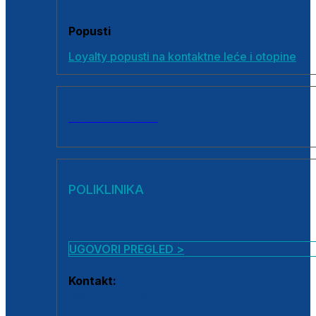
Popusti
Loyalty popusti na kontaktne leće i otopine
SVI PROIZVODI
POLIKLINIKA
UGOVORI PREGLED >
Kontakt:
0800 222 025