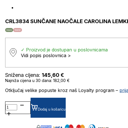
CRL3834 SUNČANE NAOČALE CAROLINA LEMK
novo
trend
✓ Proizvod je dostupan u poslovnicama
Vidi popis poslovnica >
Snižena cijena:
145,60
€
Najniža cijena u 30 dana: 182,00 €
Otključaj velike popuste kroz naš Loyalty program –
pri
CRL3834
SUNČANE
Dodaj u košaricu
NAOČALE
CAROLINA
LEMKE