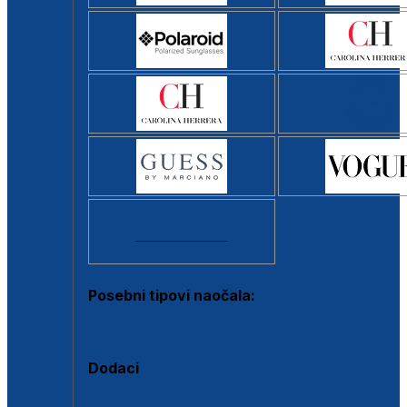
Svi brendovi >
Posebni tipovi naočala:
Okviri s clip-on dodatkom
Dodaci
Dodaci za dioptrijske naočale