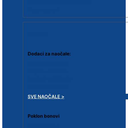
Dodaci za dioptrijske naočale
Poklon bonovi
DODACI
Dodaci za naočale:
Krpice za čišćenje
Kutijice za naočale
Sprejevi za čišćenje
Lančići za naočale
SVE NAOČALE >
Poklon bonovi
Poklon bonovi