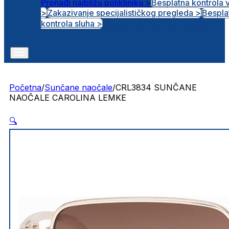
Pronađi najbližu polikliniku >
Besplatna kontrola 
>
Zakazivanje specijalističkog pregleda >
Bespla
Otvorena radna mjesta
kontrola sluha >
Početna
/
Sunčane naočale
/
CRL3834 SUNČANE
NAOČALE CAROLINA LEMKE
🔍