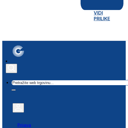
VIDI
PRILIKE
Traži
Prijava