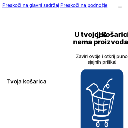
Preskoči na glavni sadržaj
Preskoči na podnožje
U tvojoj košarici još
nema proizvoda
Zaviri ovdje i otkrij puno
sjajnih prilika!
Tvoja košarica