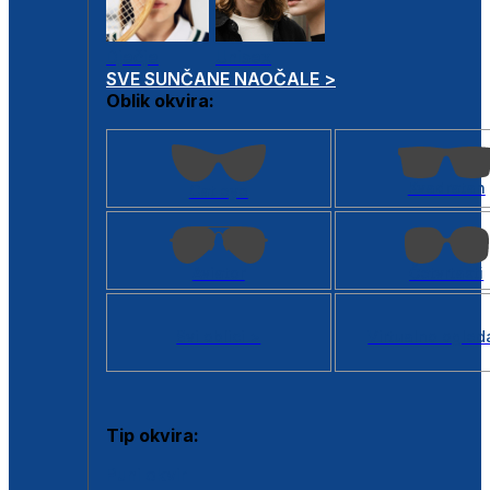
Dječje
Unisex
SVE SUNČANE NAOČALE >
Oblik okvira:
Kvadratan
Cat eye
Aviator
Četvrtasti
Svi oblici >
Virtualno ogled
Tip okvira:
Puni okvir