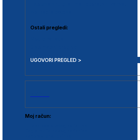
Estetska kirurgija i mali operativni zahvati
Aplikacija botoxa
Ostali pregledi:
Medicina rada
Sistematski pregled
UGOVORI PREGLED >
AKCIJE
Moj račun:
Prijava postojećeg korisnika
Registracija novog korisnika
Zaboravljena lozinka