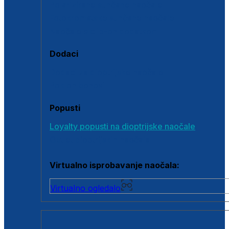
Polarizirane sunčane naočale
Fotokromatske sunčane naočale
Naočale s clip-on dodatkom
Dodaci
Dodaci za dioptrijske naočale
Poklon bonovi
Popusti
Loyalty popusti na dioptrijske naočale
Outlet dioptrijskih naočala
Virtualno isprobavanje naočala:
Virtualno ogledalo