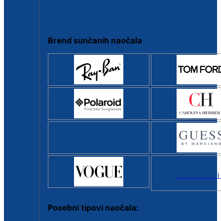
Clip-on
Poluokvir
Brend sunčanih naočala
Svi brendovi
Posebni tipovi naočala: