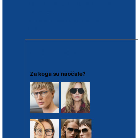
BESPLATNA KONTROLA SLUHA
Poslovnice
Proizvodi s loyalty popustima
Outlet
SUNČANE NAOČALE
Za koga su naočale?
Muške
Ženske