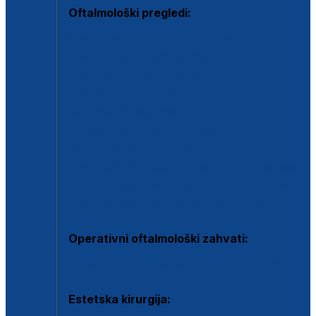
Oftalmološki pregledi:
Specijalistički oftalmološki pregled
Pregled za kontaktne leće
Pregled vidnog polja (OCT)
Dječja oftalmologija
Kontrola očnog tlaka
Drugo mišljenje oftalmologa
Retinološka ambulanta
Dijagnostika i liječenje upalnih očnih bolesti
Dijagnostika i liječenje glaukomske bolesti
Dijagnostika sive mrene ili katarakte
Operativni oftalmološki zahvati:
Ultrazvučna operacija mrene ili katarakta
Estetska kirurgija: