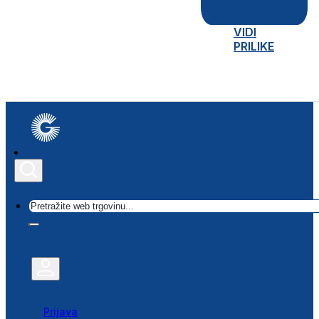
VIDI
PRILIKE
Traži
Prijava