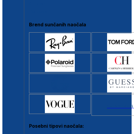
Clip-on
Poluokvir
Brend sunčanih naočala
Svi brendovi
Posebni tipovi naočala: