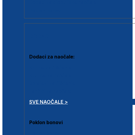
Dodaci za dioptrijske naočale
Poklon bonovi
DODACI
Dodaci za naočale:
Krpice za čišćenje
Kutijice za naočale
Sprejevi za čišćenje
Lančići za naočale
SVE NAOČALE >
Poklon bonovi
Poklon bonovi