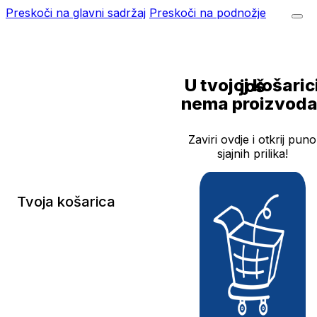
Preskoči na glavni sadržaj
Preskoči na podnožje
U tvojoj košarici još
nema proizvoda
Zaviri ovdje i otkrij puno
sjajnih prilika!
Tvoja košarica