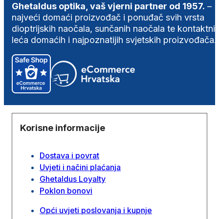
Ghetaldus optika, vaš vjerni partner od 1957.
–
najveći domaći proizvođač i ponuđač svih vrsta
dioptrijskih naočala, sunčanih naočala te kontaktni
leća domaćih i najpoznatijih svjetskih proizvođača.
Korisne informacije
Dostava i povrat
Uvjeti i načini plaćanja
Ghetaldus Loyalty
Poklon bonovi
Opći uvjeti poslovanja i kupnje