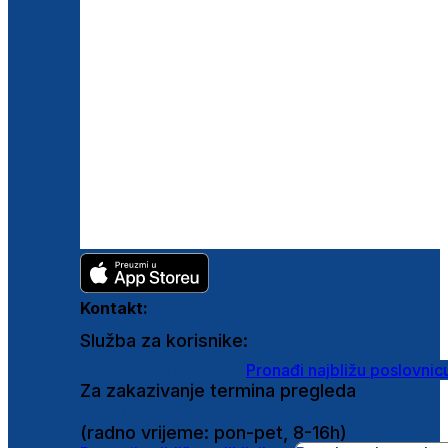
Kontakt:
Služba za korisnike:
shop@ghetaldus.hr
Pronađi najbližu poslovnic
Za zakazivanje termina pregleda
0800 222 025
(radno vrijeme: pon-pet, 8-16h)