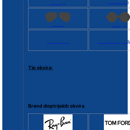
Kvadratan
Cat eye
Aviator
Okrugli
Svi oblici >
Virtualno ogled
Tip okvira:
Puni okvir
Clip-on
Poluokvir
Brend dioptrijskih okvira