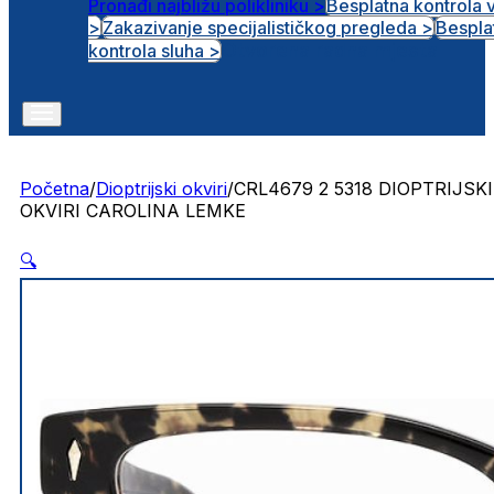
Pronađi najbližu polikliniku >
Besplatna kontrola 
>
Zakazivanje specijalističkog pregleda >
Bespla
Otvorena radna mjesta
kontrola sluha >
Početna
/
Dioptrijski okviri
/
CRL4679 2 5318 DIOPTRIJSKI
OKVIRI CAROLINA LEMKE
🔍