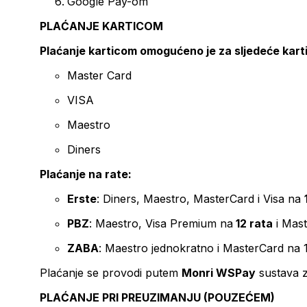
Google Pay-om
PLAĆANJE KARTICOM
Plaćanje karticom omogućeno je za sljedeće kart
Master Card
VISA
Maestro
Diners
Plaćanje na rate:
Erste
: Diners, Maestro, MasterCard i Visa na
PBZ
: Maestro, Visa Premium na
12 rata
i Mas
ZABA
: Maestro jednokratno i MasterCard na 
Plaćanje se provodi putem
Monri WSPay
sustava z
PLAĆANJE PRI PREUZIMANJU (POUZEĆEM)