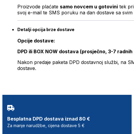
Proizvode plaćate
samo novcem u gotovini
tek pr
svoj e-mail te SMS poruku na dan dostave sa svim 
Detalji opcija brze dostave
Opcije dostave:
DPD ili BOX NOW dostava (prosječno, 3-7 radnih
Nakon predaje paketa DPD dostavnoj službi, na SMS 
dostave.
Besplatna DPD dostava iznad 80 €
Za manje narudžbe, cijena dostave 5 €