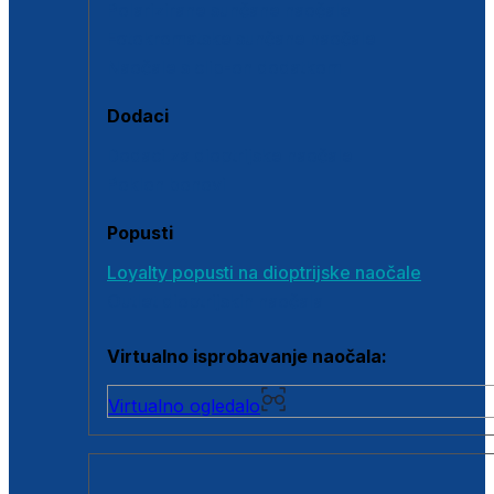
Polarizirane sunčane naočale
Fotokromatske sunčane naočale
Naočale s clip-on dodatkom
Dodaci
Dodaci za dioptrijske naočale
Poklon bonovi
Popusti
Loyalty popusti na dioptrijske naočale
Outlet dioptrijskih naočala
Virtualno isprobavanje naočala:
Virtualno ogledalo