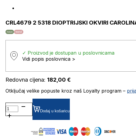
CRL4679 2 5318 DIOPTRIJSKI OKVIRI CAROLI
novo
trend
✓ Proizvod je dostupan u poslovnicama
Vidi popis poslovnica >
Redovna cijena:
182,00
€
Otključaj velike popuste kroz naš Loyalty program –
pri
CRL4679
2
Dodaj u košaricu
5318
DIOPTRIJSKI
OKVIRI
CAROLINA