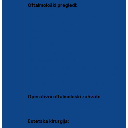
Oftalmološki pregledi:
Specijalistički oftalmološki pregled
Pregled za kontaktne leće
Pregled vidnog polja (OCT)
Dječja oftalmologija
Kontrola očnog tlaka
Drugo mišljenje oftalmologa
Retinološka ambulanta
Dijagnostika i liječenje upalnih očnih bolesti
Dijagnostika i liječenje glaukomske bolesti
Dijagnostika sive mrene ili katarakte
Operativni oftalmološki zahvati:
Ultrazvučna operacija mrene ili katarakta
Estetska kirurgija: