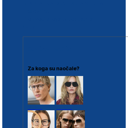
BESPLATNA KONTROLA SLUHA
Poslovnice
Proizvodi s loyalty popustima
Outlet
SUNČANE NAOČALE
Za koga su naočale?
Muške
Ženske