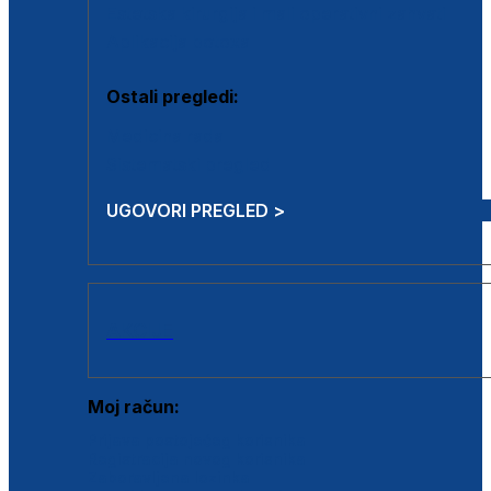
Estetska kirurgija i mali operativni zahvati
Aplikacija botoxa
Ostali pregledi:
Medicina rada
Sistematski pregled
UGOVORI PREGLED >
AKCIJE
Moj račun:
Prijava postojećeg korisnika
Registracija novog korisnika
Zaboravljena lozinka