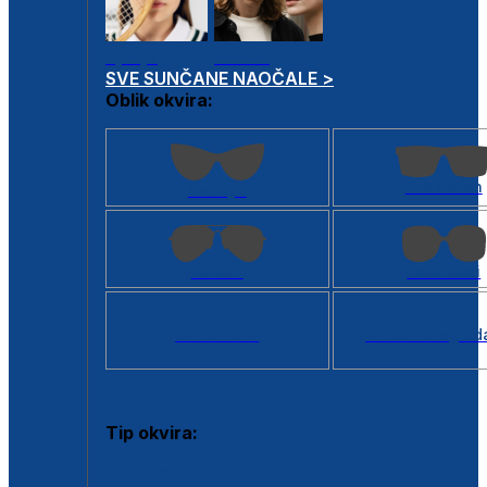
Dječje
Unisex
SVE SUNČANE NAOČALE >
Oblik okvira:
Kvadratan
Cat eye
Aviator
Četvrtasti
Svi oblici >
Virtualno ogled
Tip okvira:
Puni okvir