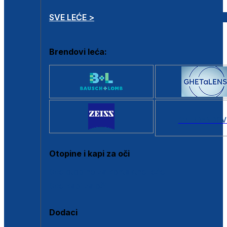
SVE LEĆE >
Brendovi leća:
SVI BRANDOV
Otopine i kapi za oči
Sve otopine za kontaktne leće
Sve kapi za oči
Dodaci