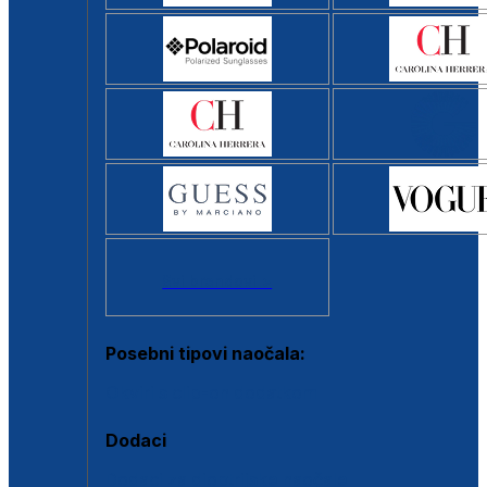
Svi brendovi >
Posebni tipovi naočala:
Okviri s clip-on dodatkom
Dodaci
Dodaci za dioptrijske naočale