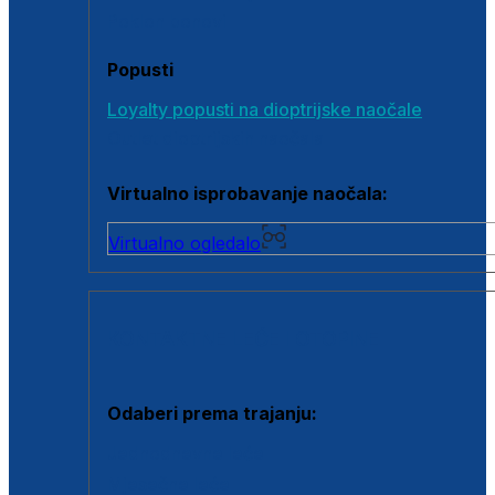
Poklon bonovi
Popusti
Loyalty popusti na dioptrijske naočale
Outlet dioptrijskih naočala
Virtualno isprobavanje naočala:
Virtualno ogledalo
KONTAKTNE LEĆE I OTOPINE
Odaberi prema trajanju:
Jednodnevne leće
Mjesečne leće