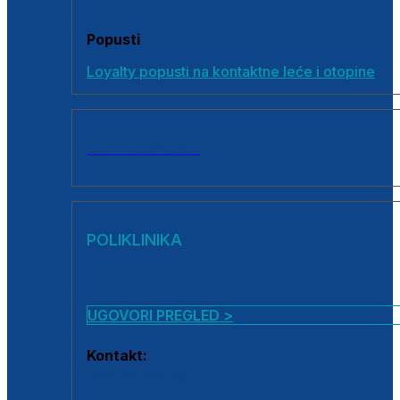
Popusti
Loyalty popusti na kontaktne leće i otopine
SVI PROIZVODI
POLIKLINIKA
UGOVORI PREGLED >
Kontakt:
0800 222 025