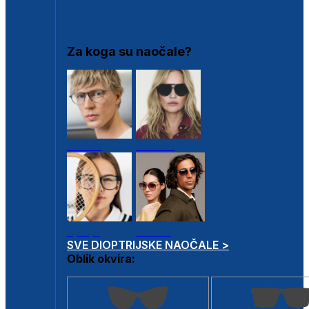
DIOPTRIJSKI OKVIRI
Za koga su naočale?
Muške
Ženske
Dječje
Unisex
SVE DIOPTRIJSKE NAOČALE >
Oblik okvira: