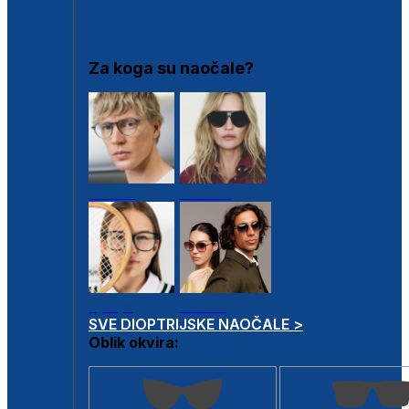
DIOPTRIJSKI OKVIRI
Za koga su naočale?
Muške
Ženske
Dječje
Unisex
SVE DIOPTRIJSKE NAOČALE >
Oblik okvira: