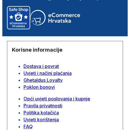
Korisne informacije
Dostava i povrat
Uvjeti i načini plaćanja
Ghetaldus Loyalty
Poklon bonovi
Opći uvjeti poslovanja i kupnje
Pravila privatnosti
Politika kolačića
Uvjeti korištenja
FAQ