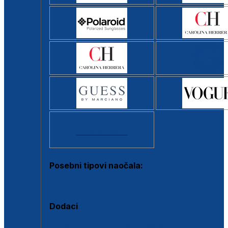
Svi brendovi >
Posebni tipovi naočala:
Okviri s clip-on dodatkom
Dodaci
Dodaci za dioptrijske naočale