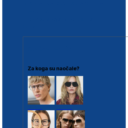
BESPLATNA KONTROLA SLUHA
Poslovnice
Proizvodi s loyalty popustima
Outlet
SUNČANE NAOČALE
Za koga su naočale?
Muške
Ženske