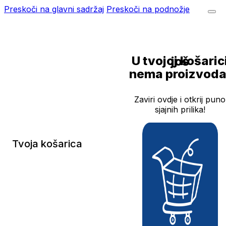
Preskoči na glavni sadržaj
Preskoči na podnožje
U tvojoj košarici još
nema proizvoda
Zaviri ovdje i otkrij puno
sjajnih prilika!
Tvoja košarica