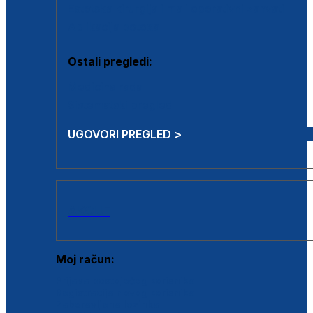
Estetska kirurgija i mali operativni zahvati
Aplikacija botoxa
Ostali pregledi:
Medicina rada
Sistematski pregled
UGOVORI PREGLED >
AKCIJE
Moj račun:
Prijava postojećeg korisnika
Registracija novog korisnika
Zaboravljena lozinka