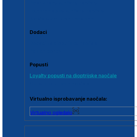
Polarizirane sunčane naočale
Fotokromatske sunčane naočale
Naočale s clip-on dodatkom
Dodaci
Dodaci za dioptrijske naočale
Poklon bonovi
Popusti
Loyalty popusti na dioptrijske naočale
Outlet dioptrijskih naočala
Virtualno isprobavanje naočala:
Virtualno ogledalo