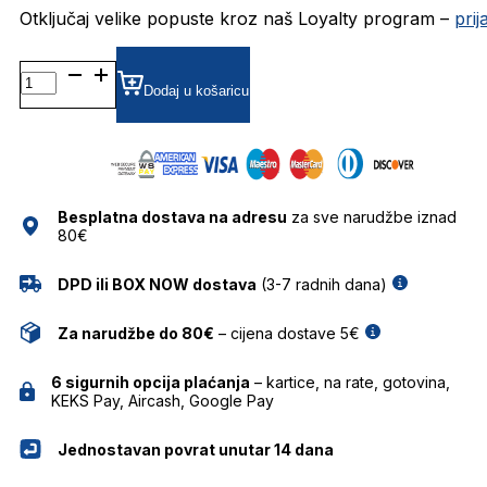
Otključaj velike popuste kroz naš Loyalty program –
pri
CRL9166
GRADIJENT SUNČANE
Dodaj u košaricu
NAOČALE
CAROLINA
LEMKE
količina
Besplatna dostava na adresu
za sve narudžbe iznad
80€
DPD ili BOX NOW dostava
(3-7 radnih dana)
Za narudžbe do 80€
– cijena dostave 5€
6 sigurnih opcija plaćanja
– kartice, na rate, gotovina,
KEKS Pay, Aircash, Google Pay
Jednostavan povrat unutar 14 dana