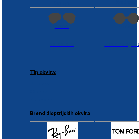
Kvadratan
Cat eye
Aviator
Okrugli
Svi oblici >
Virtualno ogled
Tip okvira:
Puni okvir
Clip-on
Poluokvir
Brend dioptrijskih okvira