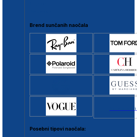
Clip-on
Poluokvir
Brend sunčanih naočala
Svi brendovi
Posebni tipovi naočala: