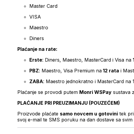
Master Card
VISA
Maestro
Diners
Plaćanje na rate:
Erste
: Diners, Maestro, MasterCard i Visa na
PBZ
: Maestro, Visa Premium na
12 rata
i Mas
ZABA
: Maestro jednokratno i MasterCard na 
Plaćanje se provodi putem
Monri WSPay
sustava z
PLAĆANJE PRI PREUZIMANJU (POUZEĆEM)
Proizvode plaćate
samo novcem u gotovini
tek pr
svoj e-mail te SMS poruku na dan dostave sa svim 