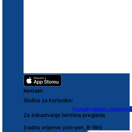
Kontakt:
Služba za korisnike:
shop@ghetaldus.hr
Pronađi najbližu poslovnic
Za zakazivanje termina pregleda
0800 222 025
(radno vrijeme: pon-pet, 8-16h)