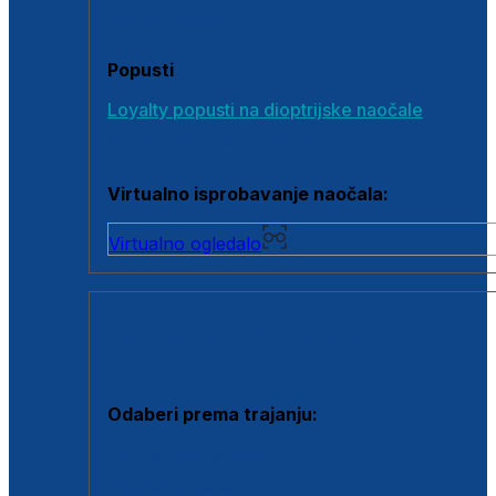
Poklon bonovi
Popusti
Loyalty popusti na dioptrijske naočale
Outlet dioptrijskih naočala
Virtualno isprobavanje naočala:
Virtualno ogledalo
KONTAKTNE LEĆE I OTOPINE
Odaberi prema trajanju:
Jednodnevne leće
Mjesečne leće