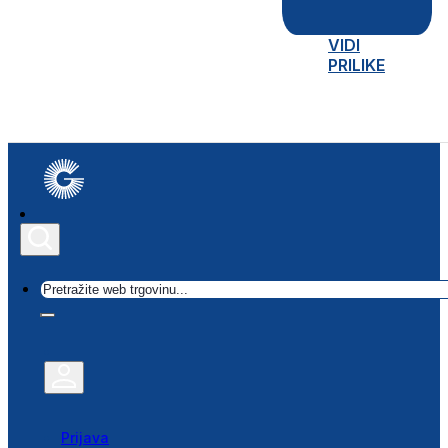
VIDI
PRILIKE
Traži
Prijava