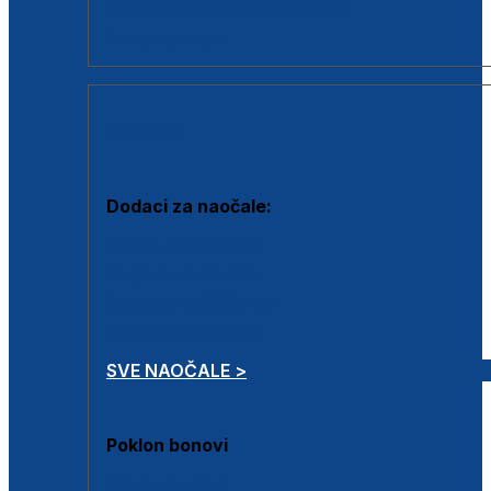
Dodaci za dioptrijske naočale
Poklon bonovi
DODACI
Dodaci za naočale:
Krpice za čišćenje
Kutijice za naočale
Sprejevi za čišćenje
Lančići za naočale
SVE NAOČALE >
Poklon bonovi
Poklon bonovi