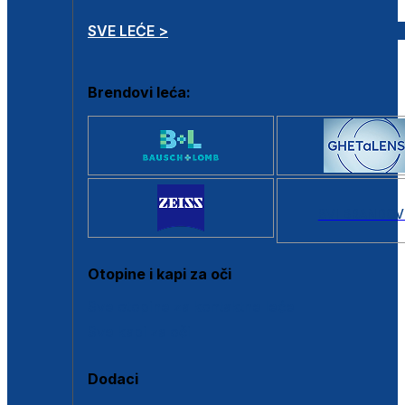
SVE LEĆE >
Brendovi leća:
SVI BRANDOV
Otopine i kapi za oči
Sve otopine za kontaktne leće
Sve kapi za oči
Dodaci