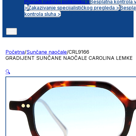
Pronađi najbližu polikliniku >
Besplatna kontrola 
>
Zakazivanje specijalističkog pregleda >
Bespla
Otvorena radna mjesta
kontrola sluha >
Početna
/
Sunčane naočale
/
CRL9166
GRADIJENT SUNČANE NAOČALE CAROLINA LEMKE
🔍