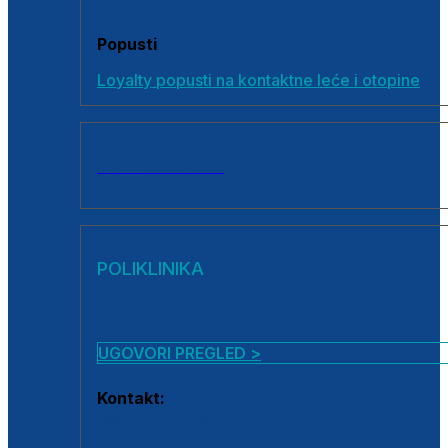
Popusti
Loyalty popusti na kontaktne leće i otopine
SVI PROIZVODI
POLIKLINIKA
UGOVORI PREGLED >
Kontakt:
0800 222 025