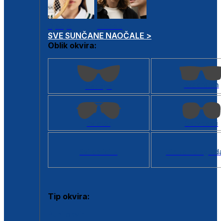
Dječje
Unisex
SVE SUNČANE NAOČALE >
Oblik okvira:
Kvadratan
Cat eye
Aviator
Četvrtasti
Svi oblici >
Virtualno ogled
Tip okvira:
Puni okvir