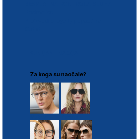
BESPLATNA KONTROLA SLUHA
Poslovnice
Proizvodi s loyalty popustima
Outlet
SUNČANE NAOČALE
Za koga su naočale?
Muške
Ženske