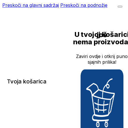
Preskoči na glavni sadržaj
Preskoči na podnožje
U tvojoj košarici još
nema proizvoda
Zaviri ovdje i otkrij puno
sjajnih prilika!
Tvoja košarica