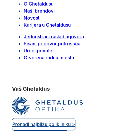
O Ghetaldusu
Naši brendovi
Novosti
Karijera u Ghetaldusu
Jednostrani raskid ugovora
Pisani prigovor potrošaća
Uredi privole
Otvorena radna mjesta
Vaš Ghetaldus
Pronađi najbližu polikliniku >