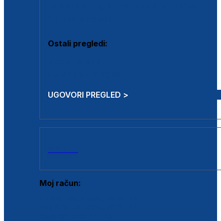
Estetska kirurgija i mali operativni zahvati
Aplikacija botoxa
Ostali pregledi:
Medicina rada
Sistematski pregled
UGOVORI PREGLED >
AKCIJE
Moj račun:
Prijava postojećeg korisnika
Registracija novog korisnika
Zaboravljena lozinka