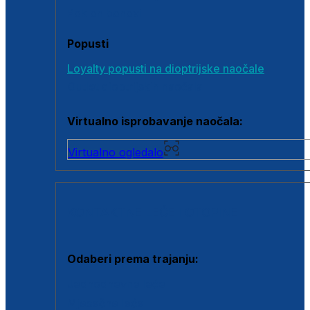
Poklon bonovi
Popusti
Loyalty popusti na dioptrijske naočale
Outlet dioptrijskih naočala
Virtualno isprobavanje naočala:
Virtualno ogledalo
KONTAKTNE LEĆE I OTOPINE
Odaberi prema trajanju:
Jednodnevne leće
Mjesečne leće