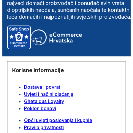
najveći domaći proizvođač i ponuđač svih vrsta
dioptrijskih naočala, sunčanih naočala te kontaktni
leća domaćih i najpoznatijih svjetskih proizvođača.
Korisne informacije
Dostava i povrat
Uvjeti i načini plaćanja
Ghetaldus Loyalty
Poklon bonovi
Opći uvjeti poslovanja i kupnje
Pravila privatnosti