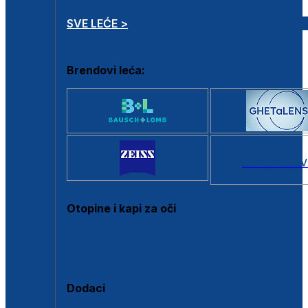
SVE LEĆE >
Brendovi leća:
SVI BRANDOV
Otopine i kapi za oči
Sve otopine za kontaktne leće
Sve kapi za oči
Dodaci