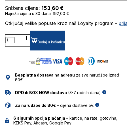
Snižena cijena:
153,60
€
Najniža cijena u 30 dana: 192,00 €
Otključaj velike popuste kroz naš Loyalty program –
pri
CRL9193
GRADIJENT SUNČANE
Dodaj u košaricu
NAOČALE
CAROLINA
LEMKE
količina
Besplatna dostava na adresu
za sve narudžbe iznad
80€
DPD ili BOX NOW dostava
(3-7 radnih dana)
Za narudžbe do 80€
– cijena dostave 5€
6 sigurnih opcija plaćanja
– kartice, na rate, gotovina,
KEKS Pay, Aircash, Google Pay