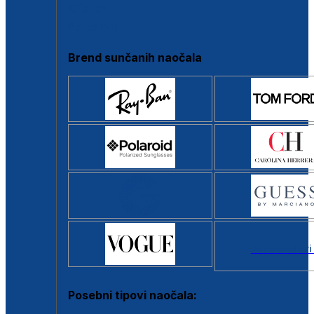
Clip-on
Poluokvir
Brend sunčanih naočala
Svi brendovi
Posebni tipovi naočala: