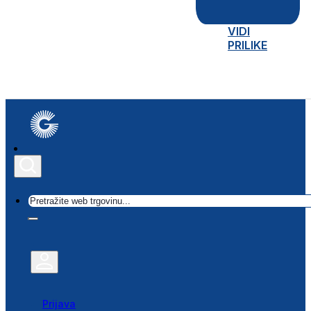
VIDI
PRILIKE
Traži
Prijava