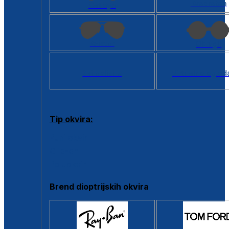
Kvadratan
Cat eye
Aviator
Okrugli
Svi oblici >
Virtualno ogled
Tip okvira:
Puni okvir
Clip-on
Poluokvir
Brend dioptrijskih okvira