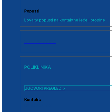
Popusti
Loyalty popusti na kontaktne leće i otopine
SVI PROIZVODI
POLIKLINIKA
UGOVORI PREGLED >
Kontakt:
0800 222 025