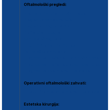
Oftalmološki pregledi:
Specijalistički oftalmološki pregled
Pregled za kontaktne leće
Pregled vidnog polja (OCT)
Dječja oftalmologija
Kontrola očnog tlaka
Drugo mišljenje oftalmologa
Retinološka ambulanta
Dijagnostika i liječenje upalnih očnih bolesti
Dijagnostika i liječenje glaukomske bolesti
Dijagnostika sive mrene ili katarakte
Operativni oftalmološki zahvati:
Ultrazvučna operacija mrene ili katarakta
Estetska kirurgija: