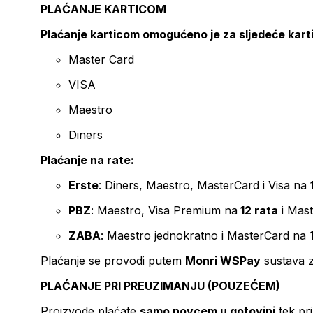
PLAĆANJE KARTICOM
Plaćanje karticom omogućeno je za sljedeće kart
Master Card
VISA
Maestro
Diners
Plaćanje na rate:
Erste
: Diners, Maestro, MasterCard i Visa na
PBZ
: Maestro, Visa Premium na
12 rata
i Mas
ZABA
: Maestro jednokratno i MasterCard na 
Plaćanje se provodi putem
Monri WSPay
sustava z
PLAĆANJE PRI PREUZIMANJU (POUZEĆEM)
Proizvode plaćate
samo novcem u gotovini
tek pr