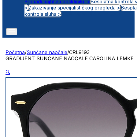
Pronađi najbližu polikliniku >
Besplatna kontrola 
>
Zakazivanje specijalističkog pregleda >
Bespla
Otvorena radna mjesta
kontrola sluha >
Početna
/
Sunčane naočale
/
CRL9193
GRADIJENT SUNČANE NAOČALE CAROLINA LEMKE
🔍