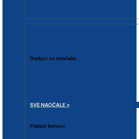
Dodaci za dioptrijske naočale
Poklon bonovi
DODACI
Dodaci za naočale:
Krpice za čišćenje
Kutijice za naočale
Sprejevi za čišćenje
Lančići za naočale
SVE NAOČALE >
Poklon bonovi
Poklon bonovi