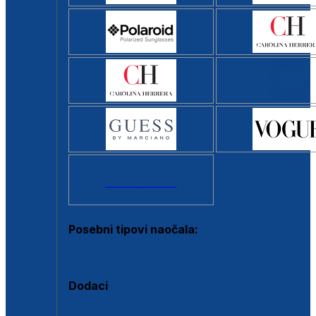
Svi brendovi >
Posebni tipovi naočala:
Okviri s clip-on dodatkom
Dodaci
Dodaci za dioptrijske naočale