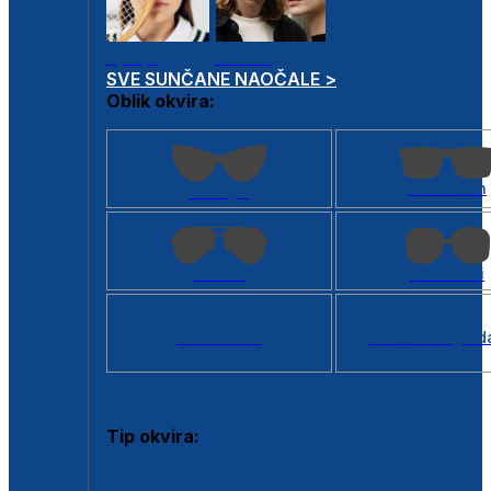
Dječje
Unisex
SVE SUNČANE NAOČALE >
Oblik okvira:
Kvadratan
Cat eye
Aviator
Četvrtasti
Svi oblici >
Virtualno ogled
Tip okvira:
Puni okvir