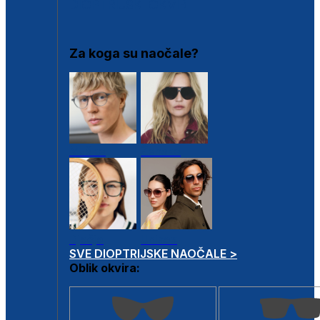
DIOPTRIJSKI OKVIRI
Za koga su naočale?
Muške
Ženske
Dječje
Unisex
SVE DIOPTRIJSKE NAOČALE >
Oblik okvira: