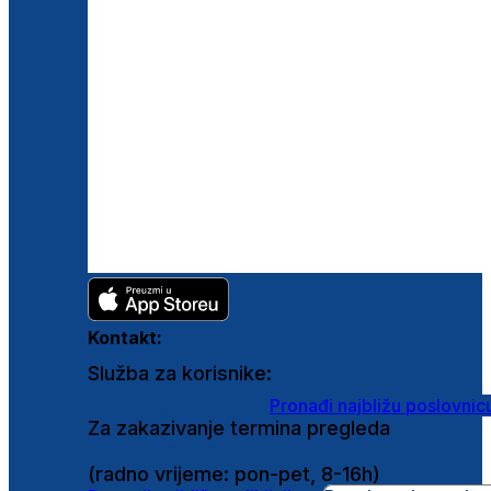
Kontakt:
Služba za korisnike:
shop@ghetaldus.hr
Pronađi najbližu poslovnic
Za zakazivanje termina pregleda
0800 222 025
(radno vrijeme: pon-pet, 8-16h)