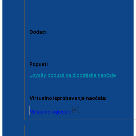
Polarizirane sunčane naočale
Fotokromatske sunčane naočale
Naočale s clip-on dodatkom
Dodaci
Dodaci za dioptrijske naočale
Poklon bonovi
Popusti
Loyalty popusti na dioptrijske naočale
Outlet dioptrijskih naočala
Virtualno isprobavanje naočala:
Virtualno ogledalo