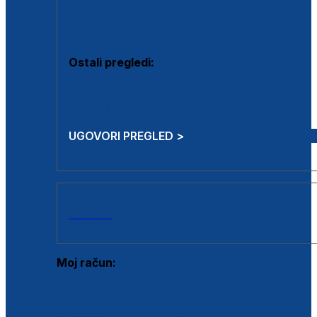
Estetska kirurgija i mali operativni zahvati
Aplikacija botoxa
Ostali pregledi:
Medicina rada
Sistematski pregled
UGOVORI PREGLED >
AKCIJE
Moj račun:
Prijava postojećeg korisnika
Registracija novog korisnika
Zaboravljena lozinka