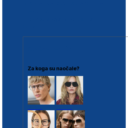
BESPLATNA KONTROLA SLUHA
Poslovnice
Proizvodi s loyalty popustima
Outlet
SUNČANE NAOČALE
Za koga su naočale?
Muške
Ženske