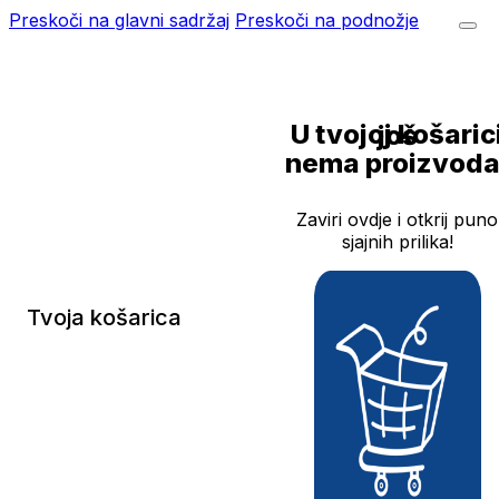
Preskoči na glavni sadržaj
Preskoči na podnožje
U tvojoj košarici još
nema proizvoda
Zaviri ovdje i otkrij puno
sjajnih prilika!
Tvoja košarica