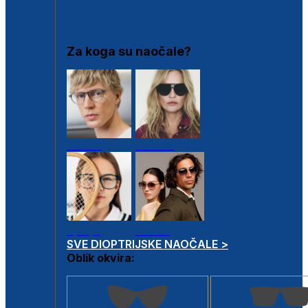
DIOPTRIJSKI OKVIRI
Za koga su naočale?
Muške
Ženske
Dječje
Unisex
SVE DIOPTRIJSKE NAOČALE >
Oblik okvira: