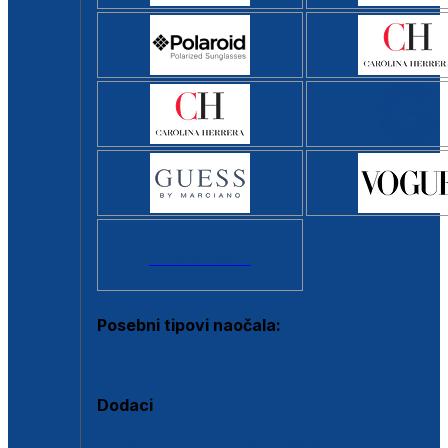
Svi brendovi >
Posebni tipovi naočala:
Okviri s clip-on dodatkom
Dodaci
Dodaci za dioptrijske naočale