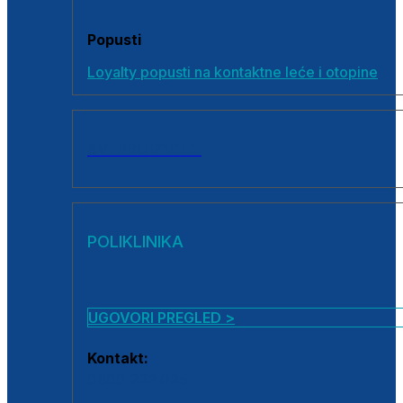
Popusti
Loyalty popusti na kontaktne leće i otopine
SVI PROIZVODI
POLIKLINIKA
UGOVORI PREGLED >
Kontakt:
0800 222 025