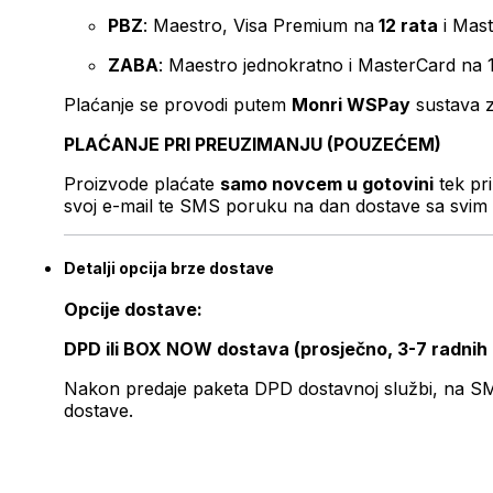
PBZ
: Maestro, Visa Premium na
12 rata
i Mas
ZABA
: Maestro jednokratno i MasterCard na 
Plaćanje se provodi putem
Monri WSPay
sustava z
PLAĆANJE PRI PREUZIMANJU (POUZEĆEM)
Proizvode plaćate
samo novcem u gotovini
tek pr
svoj e-mail te SMS poruku na dan dostave sa svim 
Detalji opcija brze dostave
Opcije dostave:
DPD ili BOX NOW dostava (prosječno, 3-7 radnih
Nakon predaje paketa DPD dostavnoj službi, na SMS 
dostave.