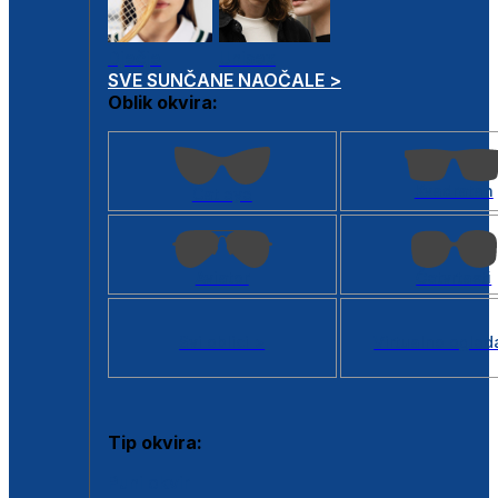
Dječje
Unisex
SVE SUNČANE NAOČALE >
Oblik okvira:
Kvadratan
Cat eye
Aviator
Četvrtasti
Svi oblici >
Virtualno ogled
Tip okvira:
Puni okvir