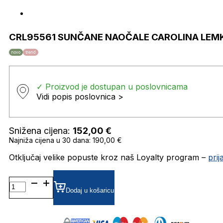
CRL95561 SUNČANE NAOČALE CAROLINA LEM
novo
trend
✓ Proizvod je dostupan u poslovnicama
Vidi popis poslovnica >
Snižena cijena:
152,00
€
Najniža cijena u 30 dana: 190,00 €
Otključaj velike popuste kroz naš Loyalty program –
pri
CRL95561
SUNČANE
Dodaj u košaricu
NAOČALE
CAROLINA
LEMKE