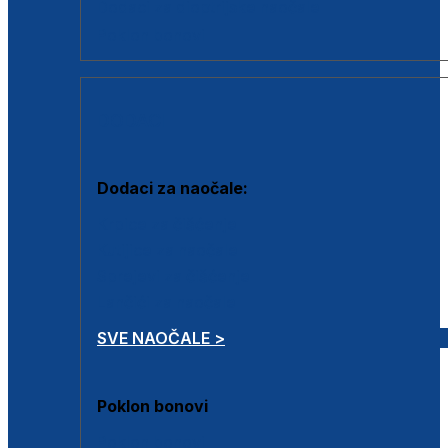
Dodaci za dioptrijske naočale
Poklon bonovi
DODACI
Dodaci za naočale:
Krpice za čišćenje
Kutijice za naočale
Sprejevi za čišćenje
Lančići za naočale
SVE NAOČALE >
Poklon bonovi
Poklon bonovi