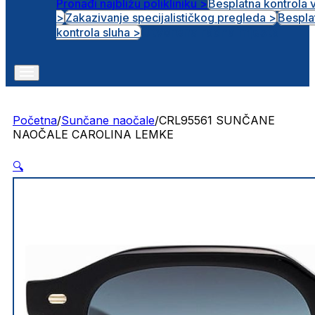
Pronađi najbližu polikliniku >
Besplatna kontrola 
>
Zakazivanje specijalističkog pregleda >
Bespla
Otvorena radna mjesta
kontrola sluha >
Početna
/
Sunčane naočale
/
CRL95561 SUNČANE
NAOČALE CAROLINA LEMKE
🔍