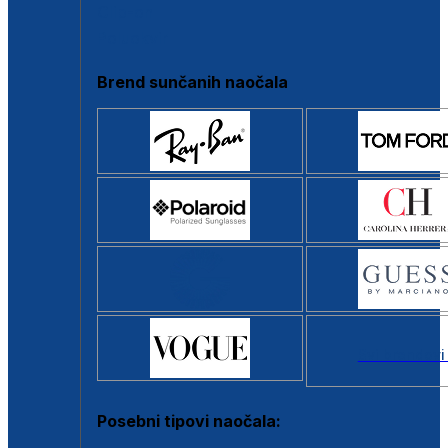
Clip-on
Poluokvir
Brend sunčanih naočala
Svi brendovi
Posebni tipovi naočala: