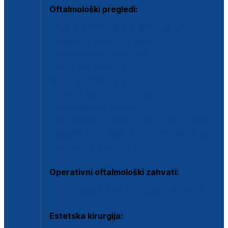
Oftalmološki pregledi:
Specijalistički oftalmološki pregled
Pregled za kontaktne leće
Pregled vidnog polja (OCT)
Dječja oftalmologija
Kontrola očnog tlaka
Drugo mišljenje oftalmologa
Retinološka ambulanta
Dijagnostika i liječenje upalnih očnih bolesti
Dijagnostika i liječenje glaukomske bolesti
Dijagnostika sive mrene ili katarakte
Operativni oftalmološki zahvati:
Ultrazvučna operacija mrene ili katarakta
Estetska kirurgija: