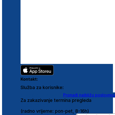
Kontakt:
Služba za korisnike:
shop@ghetaldus.hr
Pronađi najbližu poslovnic
Za zakazivanje termina pregleda
0800 222 025
(radno vrijeme: pon-pet, 8-16h)