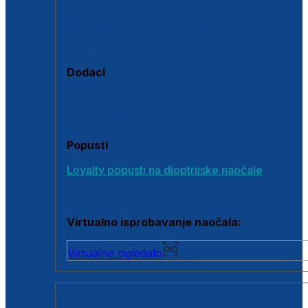
Polarizirane sunčane naočale
Fotokromatske sunčane naočale
Naočale s clip-on dodatkom
Dodaci
Dodaci za dioptrijske naočale
Poklon bonovi
Popusti
Loyalty popusti na dioptrijske naočale
Outlet dioptrijskih naočala
Virtualno isprobavanje naočala:
Virtualno ogledalo