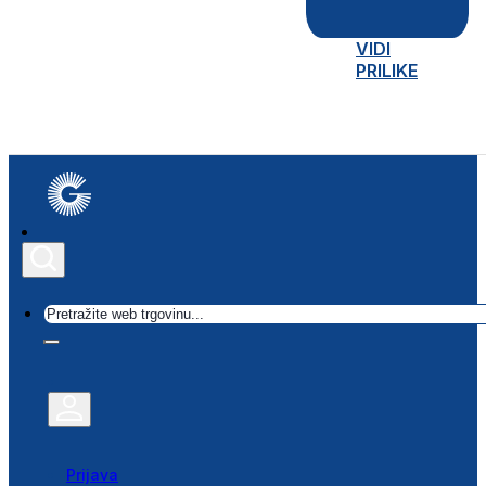
VIDI
PRILIKE
Traži
Prijava