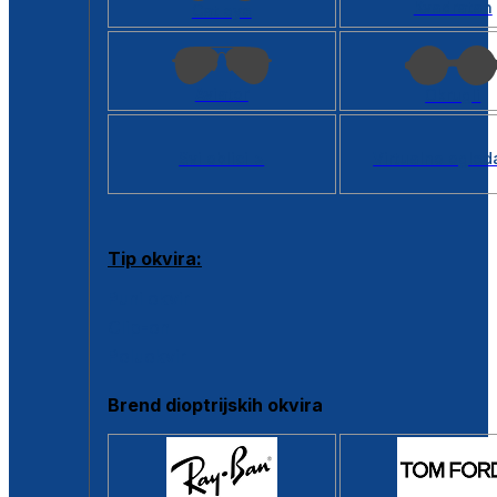
Kvadratan
Cat eye
Aviator
Okrugli
Svi oblici >
Virtualno ogled
Tip okvira:
Puni okvir
Clip-on
Poluokvir
Brend dioptrijskih okvira