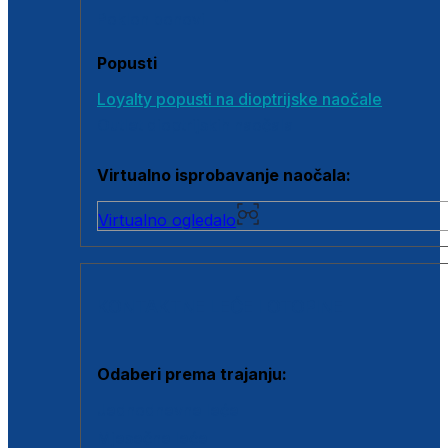
Poklon bonovi
Popusti
Loyalty popusti na dioptrijske naočale
Outlet dioptrijskih naočala
Virtualno isprobavanje naočala:
Virtualno ogledalo
KONTAKTNE LEĆE I OTOPINE
Odaberi prema trajanju:
Jednodnevne leće
Mjesečne leće