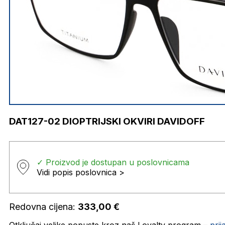
DAT127-02 DIOPTRIJSKI OKVIRI DAVIDOFF
✓ Proizvod je dostupan u poslovnicama
Vidi popis poslovnica >
Redovna cijena:
333,00
€
Otključaj velike popuste kroz naš Loyalty program –
pri