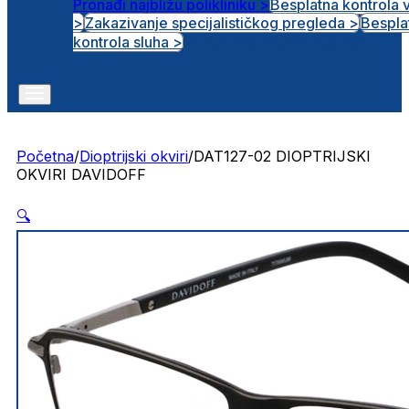
Pronađi najbližu polikliniku >
Besplatna kontrola 
>
Zakazivanje specijalističkog pregleda >
Bespla
Otvorena radna mjesta
kontrola sluha >
Početna
/
Dioptrijski okviri
/
DAT127-02 DIOPTRIJSKI
OKVIRI DAVIDOFF
🔍