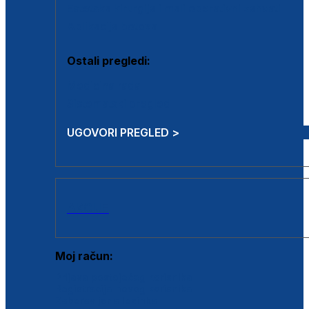
Estetska kirurgija i mali operativni zahvati
Aplikacija botoxa
Ostali pregledi:
Medicina rada
Sistematski pregled
UGOVORI PREGLED >
AKCIJE
Moj račun:
Prijava postojećeg korisnika
Registracija novog korisnika
Zaboravljena lozinka