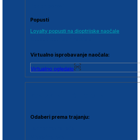
Poklon bonovi
Popusti
Loyalty popusti na dioptrijske naočale
Outlet dioptrijskih naočala
Virtualno isprobavanje naočala:
Virtualno ogledalo
KONTAKTNE LEĆE I OTOPINE
Odaberi prema trajanju:
Jednodnevne leće
Mjesečne leće