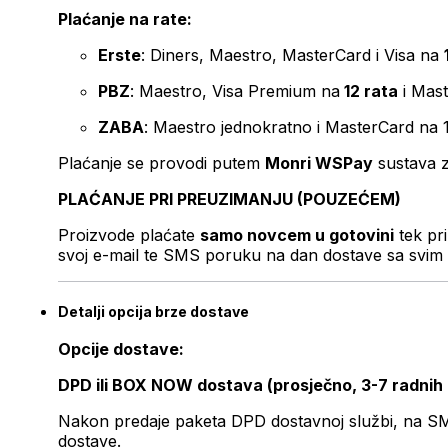
Plaćanje na rate:
Erste
: Diners, Maestro, MasterCard i Visa na
PBZ
: Maestro, Visa Premium na
12 rata
i Mas
ZABA
: Maestro jednokratno i MasterCard na 
Plaćanje se provodi putem
Monri WSPay
sustava z
PLAĆANJE PRI PREUZIMANJU (POUZEĆEM)
Proizvode plaćate
samo novcem u gotovini
tek pr
svoj e-mail te SMS poruku na dan dostave sa svim 
Detalji opcija brze dostave
Opcije dostave:
DPD ili BOX NOW dostava (prosječno, 3-7 radnih
Nakon predaje paketa DPD dostavnoj službi, na SMS 
dostave.