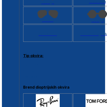
Kvadratan
Cat eye
Aviator
Okrugli
Svi oblici >
Virtualno ogled
Tip okvira:
Puni okvir
Clip-on
Poluokvir
Brend dioptrijskih okvira