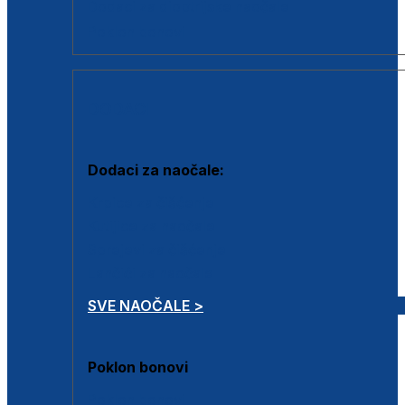
Dodaci za dioptrijske naočale
Poklon bonovi
DODACI
Dodaci za naočale:
Krpice za čišćenje
Kutijice za naočale
Sprejevi za čišćenje
Lančići za naočale
SVE NAOČALE >
Poklon bonovi
Poklon bonovi