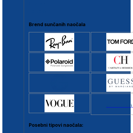
Clip-on
Poluokvir
Brend sunčanih naočala
Svi brendovi
Posebni tipovi naočala: