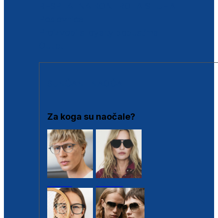
BESPLATNA KONTROLA SLUHA
Poslovnice
Proizvodi s loyalty popustima
Outlet
SUNČANE NAOČALE
Za koga su naočale?
Muške
Ženske