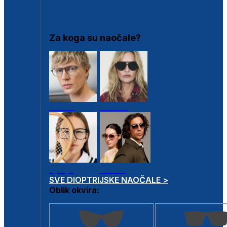
DIOPTRIJSKI OKVIRI
Za koga su naočale?
Muške
Ženske
Dječje
Unisex
SVE DIOPTRIJSKE NAOČALE >
Oblik okvira: