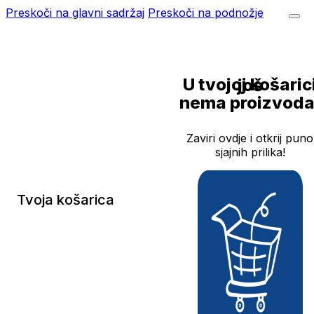
Preskoči na glavni sadržaj
Preskoči na podnožje
U tvojoj košarici još
nema proizvoda
Zaviri ovdje i otkrij puno
sjajnih prilika!
Tvoja košarica