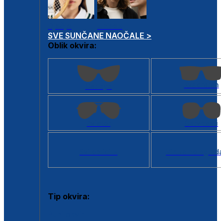
Dječje
Unisex
SVE SUNČANE NAOČALE >
Oblik okvira:
Kvadratan
Cat eye
Aviator
Četvrtasti
Svi oblici >
Virtualno ogled
Tip okvira:
Puni okvir