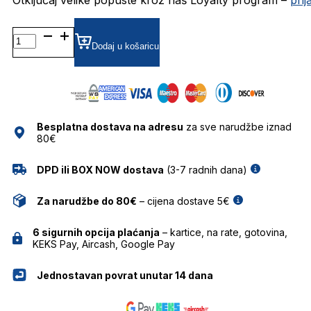
DAT127-
02 DIOPTRIJSKI
Dodaj u košaricu
OKVIRI
DAVIDOFF
količina
Besplatna dostava na adresu
za sve narudžbe iznad
80€
DPD ili BOX NOW dostava
(3-7 radnih dana)
Za narudžbe do 80€
– cijena dostave 5€
6 sigurnih opcija plaćanja
– kartice, na rate, gotovina,
KEKS Pay, Aircash, Google Pay
Jednostavan povrat unutar 14 dana