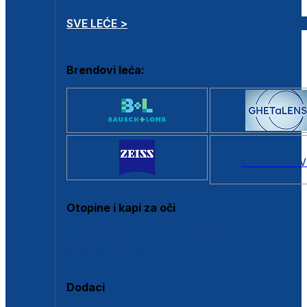
SVE LEĆE >
Brendovi leća:
SVI BRANDOV
Otopine i kapi za oči
Sve otopine za kontaktne leće
Sve kapi za oči
Dodaci