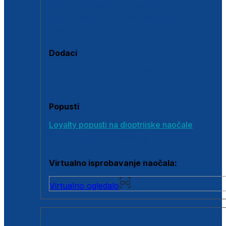
Polarizirane sunčane naočale
Fotokromatske sunčane naočale
Naočale s clip-on dodatkom
Dodaci
Dodaci za dioptrijske naočale
Poklon bonovi
Popusti
Loyalty popusti na dioptrijske naočale
Outlet dioptrijskih naočala
Virtualno isprobavanje naočala:
Virtualno ogledalo