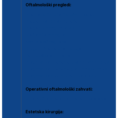
Oftalmološki pregledi:
Specijalistički oftalmološki pregled
Pregled za kontaktne leće
Pregled vidnog polja (OCT)
Dječja oftalmologija
Kontrola očnog tlaka
Drugo mišljenje oftalmologa
Retinološka ambulanta
Dijagnostika i liječenje upalnih očnih bolesti
Dijagnostika i liječenje glaukomske bolesti
Dijagnostika sive mrene ili katarakte
Operativni oftalmološki zahvati:
Ultrazvučna operacija mrene ili katarakta
Estetska kirurgija: