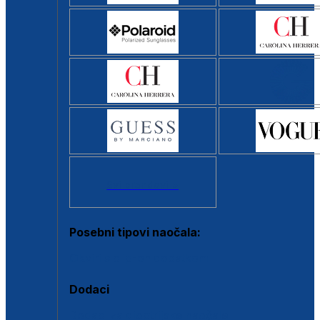
Svi brendovi >
Posebni tipovi naočala:
Okviri s clip-on dodatkom
Dodaci
Dodaci za dioptrijske naočale