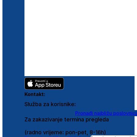
Kontakt:
Služba za korisnike:
shop@ghetaldus.hr
Pronađi najbližu poslovnic
Za zakazivanje termina pregleda
0800 222 025
(radno vrijeme: pon-pet, 8-16h)