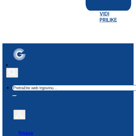
VIDI
PRILIKE
Traži
Prijava