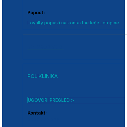
Popusti
Loyalty popusti na kontaktne leće i otopine
SVI PROIZVODI
POLIKLINIKA
UGOVORI PREGLED >
Kontakt:
0800 222 025