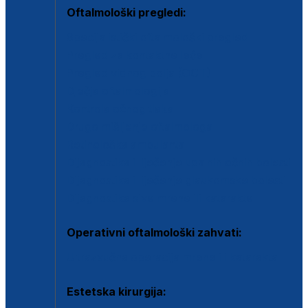
Oftalmološki pregledi:
Specijalistički oftalmološki pregled
Pregled za kontaktne leće
Pregled vidnog polja (OCT)
Dječja oftalmologija
Kontrola očnog tlaka
Drugo mišljenje oftalmologa
Retinološka ambulanta
Dijagnostika i liječenje upalnih očnih bolesti
Dijagnostika i liječenje glaukomske bolesti
Dijagnostika sive mrene ili katarakte
Operativni oftalmološki zahvati:
Ultrazvučna operacija mrene ili katarakta
Estetska kirurgija: