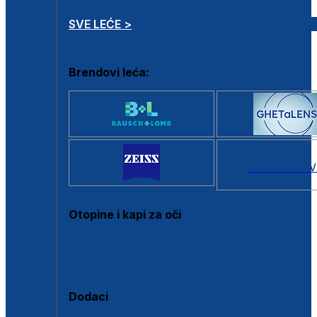
SVE LEĆE >
Brendovi leća:
SVI BRANDOV
Otopine i kapi za oči
Sve otopine za kontaktne leće
Sve kapi za oči
Dodaci