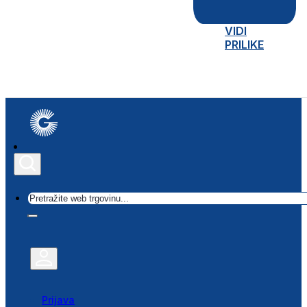
VIDI
PRILIKE
Traži
Prijava