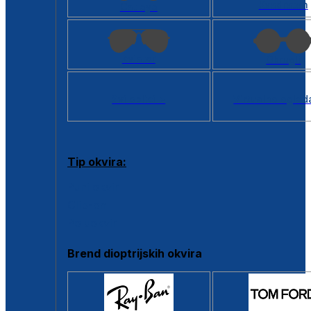
Kvadratan
Cat eye
Aviator
Okrugli
Svi oblici >
Virtualno ogled
Tip okvira:
Puni okvir
Clip-on
Poluokvir
Brend dioptrijskih okvira