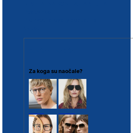
BESPLATNA KONTROLA SLUHA
Poslovnice
Proizvodi s loyalty popustima
Outlet
SUNČANE NAOČALE
Za koga su naočale?
Muške
Ženske