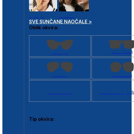
Dječje
Unisex
SVE SUNČANE NAOČALE >
Oblik okvira:
Kvadratan
Cat eye
Aviator
Četvrtasti
Svi oblici >
Virtualno ogled
Tip okvira:
Puni okvir