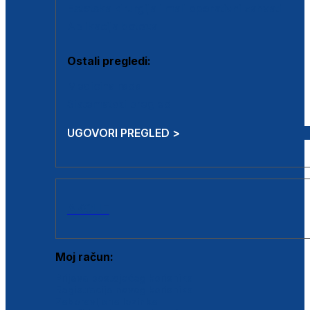
Estetska kirurgija i mali operativni zahvati
Aplikacija botoxa
Ostali pregledi:
Medicina rada
Sistematski pregled
UGOVORI PREGLED >
AKCIJE
Moj račun:
Prijava postojećeg korisnika
Registracija novog korisnika
Zaboravljena lozinka