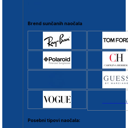
Clip-on
Poluokvir
Brend sunčanih naočala
Svi brendovi
Posebni tipovi naočala: