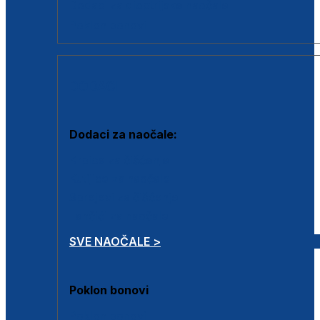
Dodaci za dioptrijske naočale
Poklon bonovi
DODACI
Dodaci za naočale:
Krpice za čišćenje
Kutijice za naočale
Sprejevi za čišćenje
Lančići za naočale
SVE NAOČALE >
Poklon bonovi
Poklon bonovi