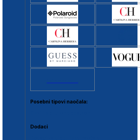
Svi brendovi >
Posebni tipovi naočala:
Okviri s clip-on dodatkom
Dodaci
Dodaci za dioptrijske naočale