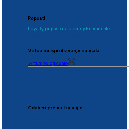
Poklon bonovi
Popusti
Loyalty popusti na dioptrijske naočale
Outlet dioptrijskih naočala
Virtualno isprobavanje naočala:
Virtualno ogledalo
KONTAKTNE LEĆE I OTOPINE
Odaberi prema trajanju:
Jednodnevne leće
Mjesečne leće