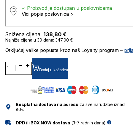
✓ Proizvod je dostupan u poslovnicama
Vidi popis poslovnica >
Snižena cijena:
138,80
€
Najniža cijena u 30 dana: 347,00 €
Otključaj velike popuste kroz naš Loyalty program –
pri
DB1071/F/S SUNČANE
NAOČALE
Dodaj u košaricu
DAVID
BECKHAM
količina
Besplatna dostava na adresu
za sve narudžbe iznad
80€
DPD ili BOX NOW dostava
(3-7 radnih dana)