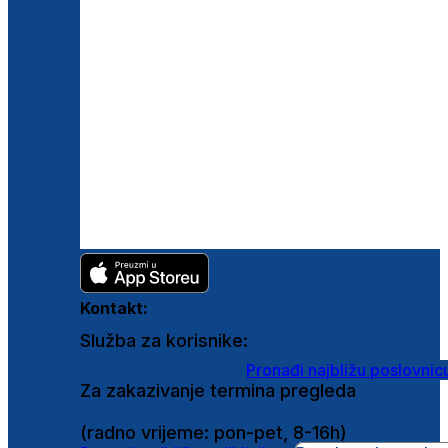
Kontakt:
Služba za korisnike:
shop@ghetaldus.hr
Pronađi najbližu poslovnic
Za zakazivanje termina pregleda
0800 222 025
(radno vrijeme: pon-pet, 8-16h)