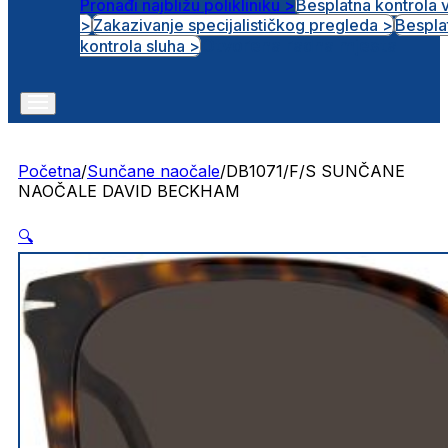
Pronađi najbližu polikliniku >
Besplatna kontrola 
>
Zakazivanje specijalističkog pregleda >
Bespla
Otvorena radna mjesta
kontrola sluha >
Početna
/
Sunčane naočale
/
DB1071/F/S SUNČANE
NAOČALE DAVID BECKHAM
🔍