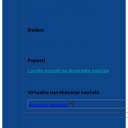
Polarizirane sunčane naočale
Fotokromatske sunčane naočale
Naočale s clip-on dodatkom
Dodaci
Dodaci za dioptrijske naočale
Poklon bonovi
Popusti
Loyalty popusti na dioptrijske naočale
Outlet dioptrijskih naočala
Virtualno isprobavanje naočala:
Virtualno ogledalo