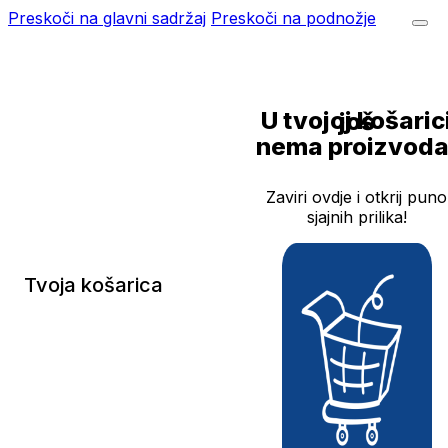
Preskoči na glavni sadržaj
Preskoči na podnožje
U tvojoj košarici još
nema proizvoda
Zaviri ovdje i otkrij puno
sjajnih prilika!
Tvoja košarica