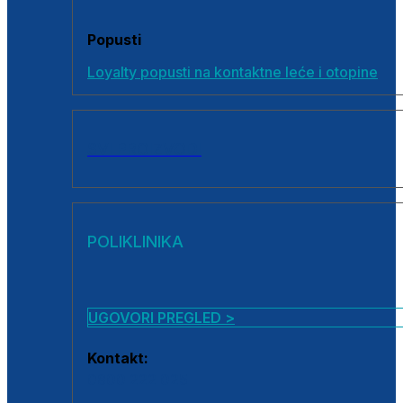
Popusti
Loyalty popusti na kontaktne leće i otopine
SVI PROIZVODI
POLIKLINIKA
UGOVORI PREGLED >
Kontakt:
0800 222 025