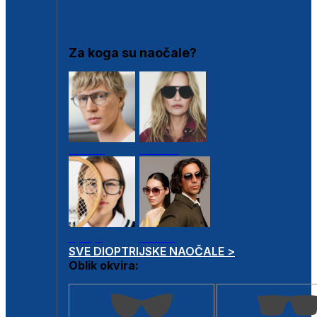
DIOPTRIJSKI OKVIRI
Za koga su naočale?
Muške
Ženske
Dječje
Unisex
SVE DIOPTRIJSKE NAOČALE >
Oblik okvira: