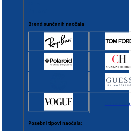
Clip-on
Poluokvir
Brend sunčanih naočala
Svi brendovi
Posebni tipovi naočala: