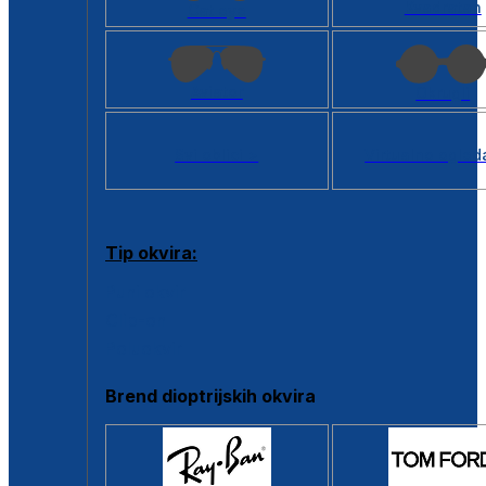
Kvadratan
Cat eye
Aviator
Okrugli
Svi oblici >
Virtualno ogled
Tip okvira:
Puni okvir
Clip-on
Poluokvir
Brend dioptrijskih okvira