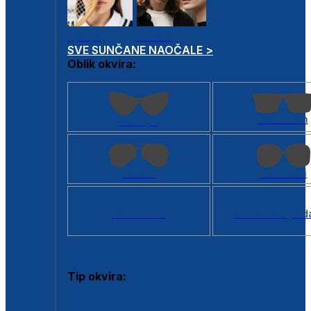
Dječje
Unisex
SVE SUNČANE NAOČALE >
Oblik okvira:
Kvadratan
Cat eye
Aviator
Četvrtasti
Svi oblici >
Virtualno ogled
Tip okvira:
Puni okvir