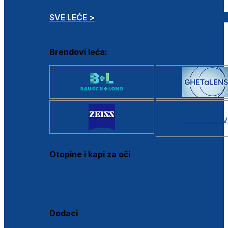
SVE LEĆE >
Brendovi leća:
SVI BRANDOV
Otopine i kapi za oči
Sve otopine za kontaktne leće
Sve kapi za oči
Dodaci