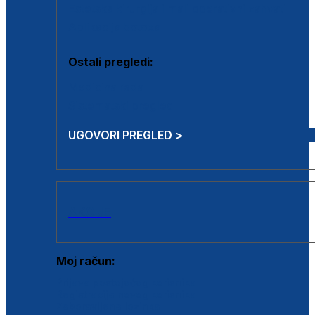
Estetska kirurgija i mali operativni zahvati
Aplikacija botoxa
Ostali pregledi:
Medicina rada
Sistematski pregled
UGOVORI PREGLED >
AKCIJE
Moj račun:
Prijava postojećeg korisnika
Registracija novog korisnika
Zaboravljena lozinka