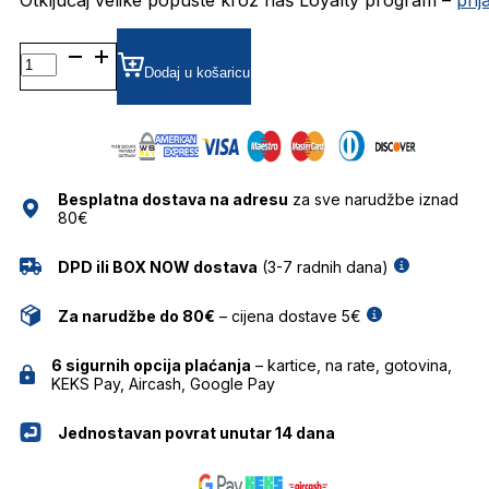
DG4405
SUNČANE
Dodaj u košaricu
NAOČALE
DOLCE
&
GABBANA
količina
Besplatna dostava na adresu
za sve narudžbe iznad
80€
DPD ili BOX NOW dostava
(3-7 radnih dana)
Za narudžbe do 80€
– cijena dostave 5€
6 sigurnih opcija plaćanja
– kartice, na rate, gotovina,
KEKS Pay, Aircash, Google Pay
Jednostavan povrat unutar 14 dana