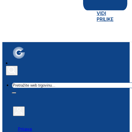
VIDI
PRILIKE
Traži
Prijava