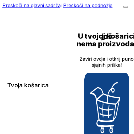
Preskoči na glavni sadržaj
Preskoči na podnožje
U tvojoj košarici još
nema proizvoda
Zaviri ovdje i otkrij puno
sjajnih prilika!
Tvoja košarica