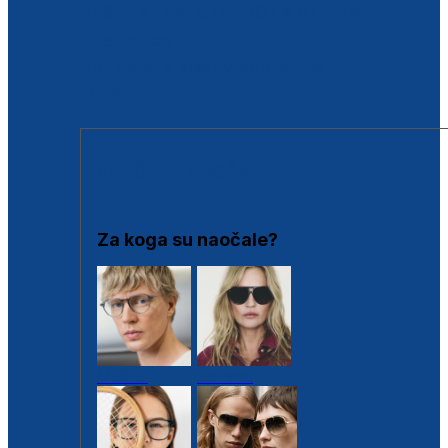
BESPLATNA KONTROLA SLUHA
Poslovnice
Proizvodi s loyalty popustima
Outlet
SUNČANE NAOČALE
Za koga su naočale?
Muške
Ženske