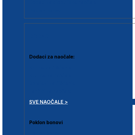
Dodaci za dioptrijske naočale
Poklon bonovi
DODACI
Dodaci za naočale:
Krpice za čišćenje
Kutijice za naočale
Sprejevi za čišćenje
Lančići za naočale
SVE NAOČALE >
Poklon bonovi
Poklon bonovi