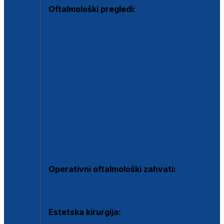
Oftalmološki pregledi:
Specijalistički oftalmološki pregled
Pregled za kontaktne leće
Pregled vidnog polja (OCT)
Dječja oftalmologija
Kontrola očnog tlaka
Drugo mišljenje oftalmologa
Retinološka ambulanta
Dijagnostika i liječenje upalnih očnih bolesti
Dijagnostika i liječenje glaukomske bolesti
Dijagnostika sive mrene ili katarakte
Operativni oftalmološki zahvati:
Ultrazvučna operacija mrene ili katarakta
Estetska kirurgija: