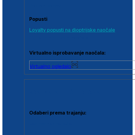
Poklon bonovi
Popusti
Loyalty popusti na dioptrijske naočale
Outlet dioptrijskih naočala
Virtualno isprobavanje naočala:
Virtualno ogledalo
KONTAKTNE LEĆE I OTOPINE
Odaberi prema trajanju:
Jednodnevne leće
Mjesečne leće