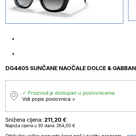
DG4405 SUNČANE NAOČALE DOLCE & GABBA
✓ Proizvod je dostupan u poslovnicama
Vidi popis poslovnica >
Snižena cijena:
211,20
€
Najniža cijena u 30 dana: 264,00 €
Otključaj velike popuste kroz naš Loyalty program –
pri