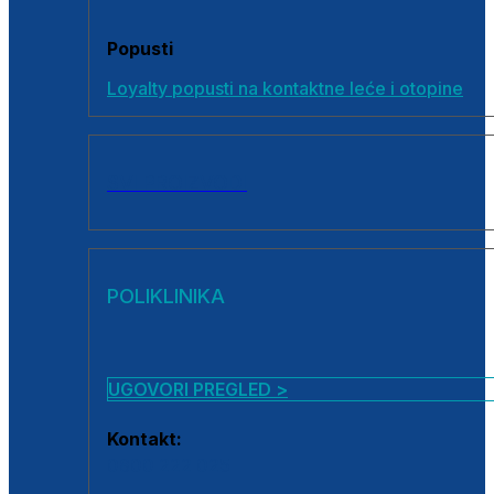
Popusti
Loyalty popusti na kontaktne leće i otopine
SVI PROIZVODI
POLIKLINIKA
UGOVORI PREGLED >
Kontakt:
0800 222 025