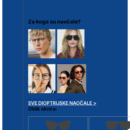
DIOPTRIJSKI OKVIRI
Za koga su naočale?
Muške
Ženske
Dječje
Unisex
SVE DIOPTRIJSKE NAOČALE >
Oblik okvira: