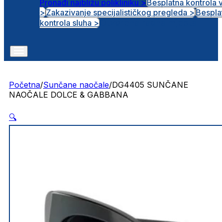
Pronađi najbližu polikliniku >
Besplatna kontrola 
>
Zakazivanje specijalističkog pregleda >
Bespla
Otvorena radna mjesta
kontrola sluha >
Početna
/
Sunčane naočale
/
DG4405 SUNČANE
NAOČALE DOLCE & GABBANA
🔍