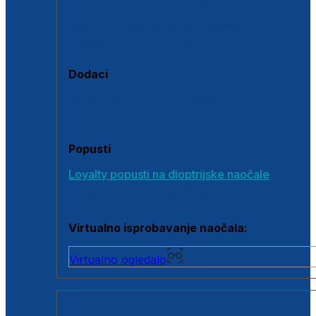
Polarizirane sunčane naočale
Fotokromatske sunčane naočale
Naočale s clip-on dodatkom
Dodaci
Dodaci za dioptrijske naočale
Poklon bonovi
Popusti
Loyalty popusti na dioptrijske naočale
Outlet dioptrijskih naočala
Virtualno isprobavanje naočala:
Virtualno ogledalo