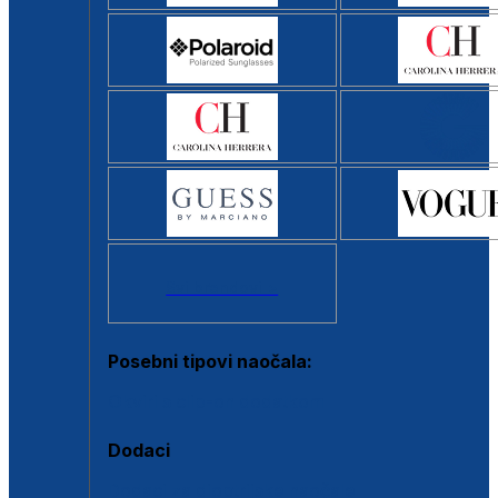
Svi brendovi >
Posebni tipovi naočala:
Okviri s clip-on dodatkom
Dodaci
Dodaci za dioptrijske naočale