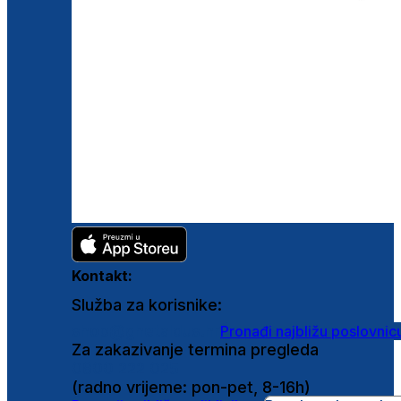
Kontakt:
Služba za korisnike:
shop@ghetaldus.hr
Pronađi najbližu poslovnic
Za zakazivanje termina pregleda
0800 222 025
(radno vrijeme: pon-pet, 8-16h)