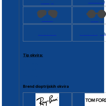
Kvadratan
Cat eye
Aviator
Okrugli
Svi oblici >
Virtualno ogled
Tip okvira:
Puni okvir
Clip-on
Poluokvir
Brend dioptrijskih okvira