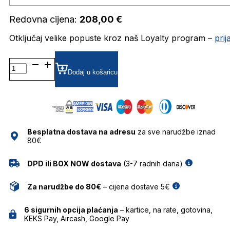
Redovna cijena:
208,00
€
Otključaj velike popuste kroz naš Loyalty program –
pri
FASHART DIOPTRIJSKI
OKVIRI
Dodaj u košaricu
FOR
ART'S
SAKE
količina
Besplatna dostava na adresu
za sve narudžbe iznad
80€
DPD ili BOX NOW dostava
(3-7 radnih dana)
Za narudžbe do 80€
– cijena dostave 5€
6 sigurnih opcija plaćanja
– kartice, na rate, gotovina,
KEKS Pay, Aircash, Google Pay