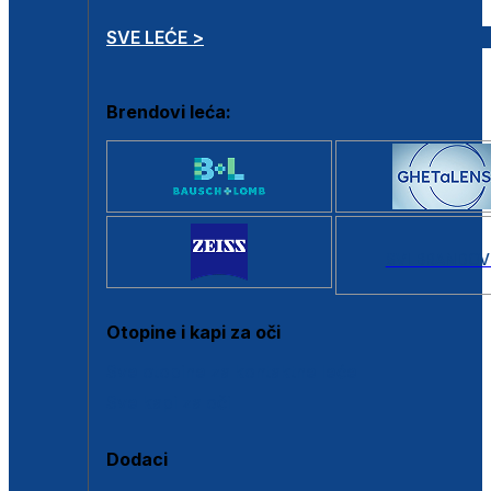
SVE LEĆE >
Brendovi leća:
SVI BRANDOV
Otopine i kapi za oči
Sve otopine za kontaktne leće
Sve kapi za oči
Dodaci