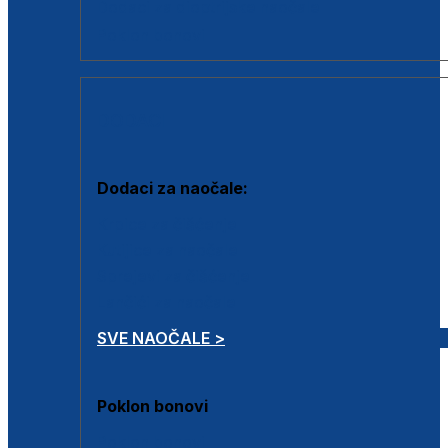
Dodaci za dioptrijske naočale
Poklon bonovi
DODACI
Dodaci za naočale:
Krpice za čišćenje
Kutijice za naočale
Sprejevi za čišćenje
Lančići za naočale
SVE NAOČALE >
Poklon bonovi
Poklon bonovi