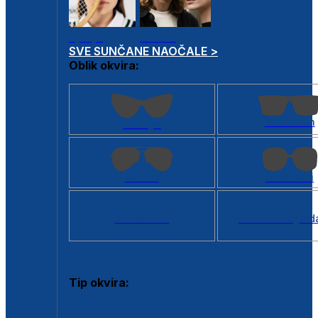
Dječje
Unisex
SVE SUNČANE NAOČALE >
Oblik okvira:
Kvadratan
Cat eye
Aviator
Četvrtasti
Svi oblici >
Virtualno ogled
Tip okvira:
Puni okvir