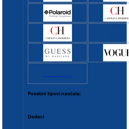
Svi brendovi >
Posebni tipovi naočala:
Okviri s clip-on dodatkom
Dodaci
Dodaci za dioptrijske naočale