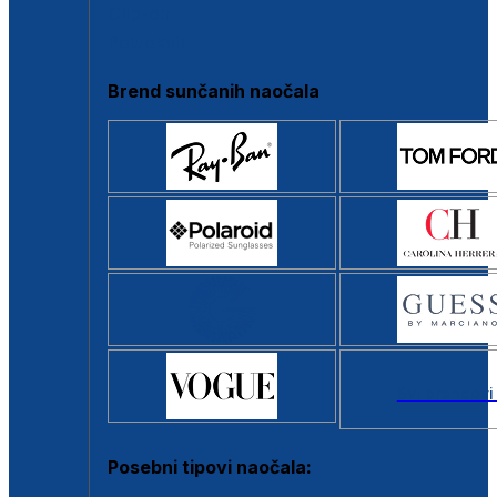
Clip-on
Poluokvir
Brend sunčanih naočala
Svi brendovi
Posebni tipovi naočala: