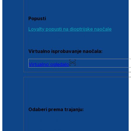
Poklon bonovi
Popusti
Loyalty popusti na dioptrijske naočale
Outlet dioptrijskih naočala
Virtualno isprobavanje naočala:
Virtualno ogledalo
KONTAKTNE LEĆE I OTOPINE
Odaberi prema trajanju:
Jednodnevne leće
Mjesečne leće