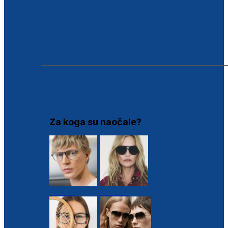
BESPLATNA KONTROLA SLUHA
Poslovnice
Proizvodi s loyalty popustima
Outlet
SUNČANE NAOČALE
Za koga su naočale?
Muške
Ženske