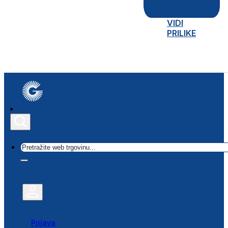
VIDI
PRILIKE
Traži
Prijava