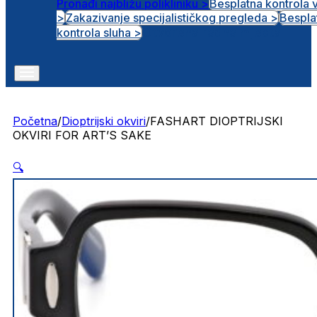
Pronađi najbližu polikliniku >
Besplatna kontrola 
>
Zakazivanje specijalističkog pregleda >
Bespla
Otvorena radna mjesta
kontrola sluha >
Početna
/
Dioptrijski okviri
/
FASHART DIOPTRIJSKI
OKVIRI FOR ART’S SAKE
🔍