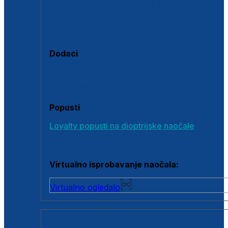
Polarizirane sunčane naočale
Fotokromatske sunčane naočale
Naočale s clip-on dodatkom
Dodaci
Dodaci za dioptrijske naočale
Poklon bonovi
Popusti
Loyalty popusti na dioptrijske naočale
Outlet dioptrijskih naočala
Virtualno isprobavanje naočala:
Virtualno ogledalo