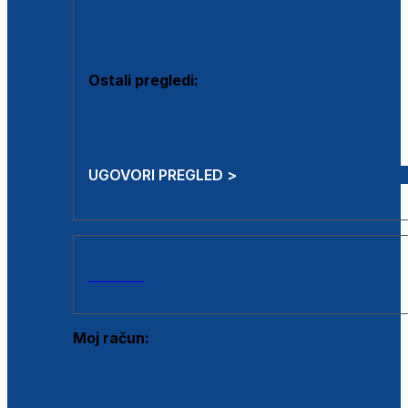
Estetska kirurgija i mali operativni zahvati
Aplikacija botoxa
Ostali pregledi:
Medicina rada
Sistematski pregled
UGOVORI PREGLED >
AKCIJE
Moj račun:
Prijava postojećeg korisnika
Registracija novog korisnika
Zaboravljena lozinka