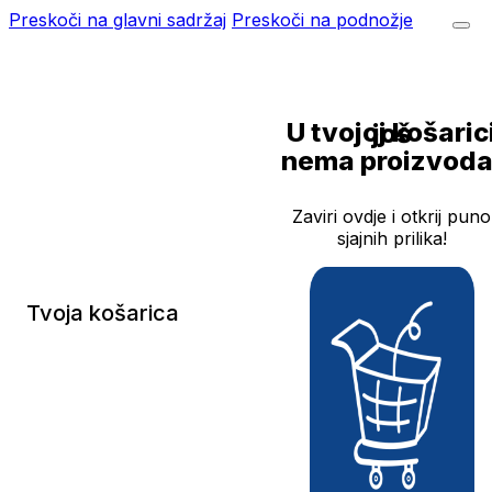
Preskoči na glavni sadržaj
Preskoči na podnožje
U tvojoj košarici još
nema proizvoda
Zaviri ovdje i otkrij puno
sjajnih prilika!
Tvoja košarica