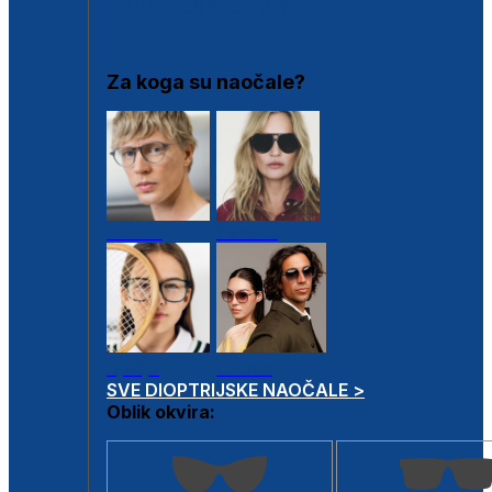
DIOPTRIJSKI OKVIRI
Za koga su naočale?
Muške
Ženske
Dječje
Unisex
SVE DIOPTRIJSKE NAOČALE >
Oblik okvira: