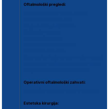
Oftalmološki pregledi:
Specijalistički oftalmološki pregled
Pregled za kontaktne leće
Pregled vidnog polja (OCT)
Dječja oftalmologija
Kontrola očnog tlaka
Drugo mišljenje oftalmologa
Retinološka ambulanta
Dijagnostika i liječenje upalnih očnih bolesti
Dijagnostika i liječenje glaukomske bolesti
Dijagnostika sive mrene ili katarakte
Operativni oftalmološki zahvati:
Ultrazvučna operacija mrene ili katarakta
Estetska kirurgija: