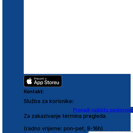
Kontakt:
Služba za korisnike:
shop@ghetaldus.hr
Pronađi najbližu poslovnic
Za zakazivanje termina pregleda
0800 222 025
(radno vrijeme: pon-pet, 8-16h)