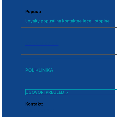
Popusti
Loyalty popusti na kontaktne leće i otopine
SVI PROIZVODI
POLIKLINIKA
UGOVORI PREGLED >
Kontakt:
0800 222 025