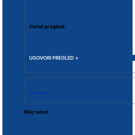
Estetska kirurgija i mali operativni zahvati
Aplikacija botoxa
Ostali pregledi:
Medicina rada
Sistematski pregled
UGOVORI PREGLED >
AKCIJE
Moj račun:
Prijava postojećeg korisnika
Registracija novog korisnika
Zaboravljena lozinka