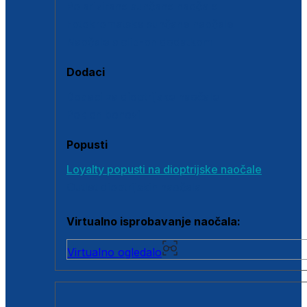
Polarizirane sunčane naočale
Fotokromatske sunčane naočale
Naočale s clip-on dodatkom
Dodaci
Dodaci za dioptrijske naočale
Poklon bonovi
Popusti
Loyalty popusti na dioptrijske naočale
Outlet dioptrijskih naočala
Virtualno isprobavanje naočala:
Virtualno ogledalo