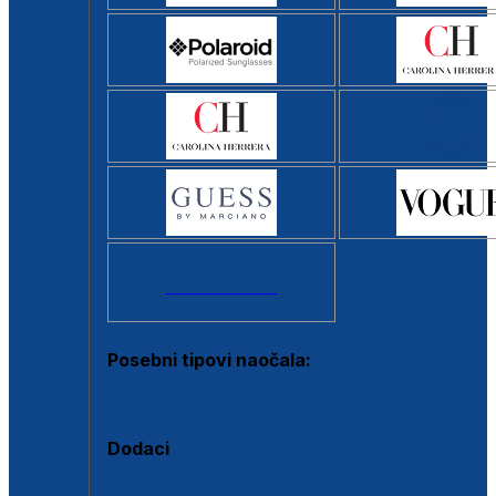
Svi brendovi >
Posebni tipovi naočala:
Okviri s clip-on dodatkom
Dodaci
Dodaci za dioptrijske naočale