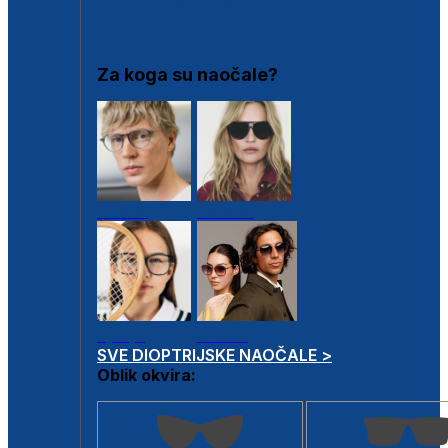
DIOPTRIJSKI OKVIRI
Za koga su naočale?
Muške
Ženske
Dječje
Unisex
SVE DIOPTRIJSKE NAOČALE >
Oblik okvira: