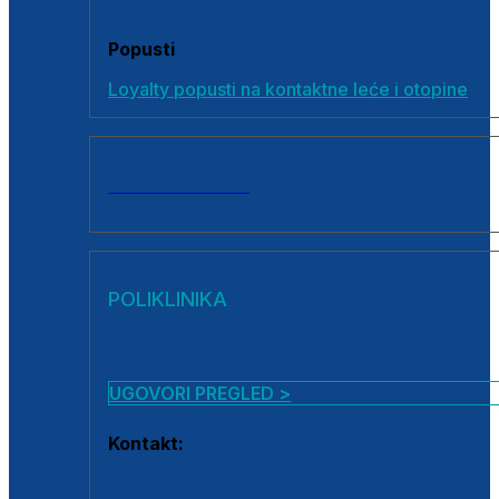
Popusti
Loyalty popusti na kontaktne leće i otopine
SVI PROIZVODI
POLIKLINIKA
UGOVORI PREGLED >
Kontakt:
0800 222 025