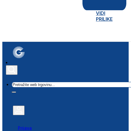
VIDI
PRILIKE
Traži
Prijava