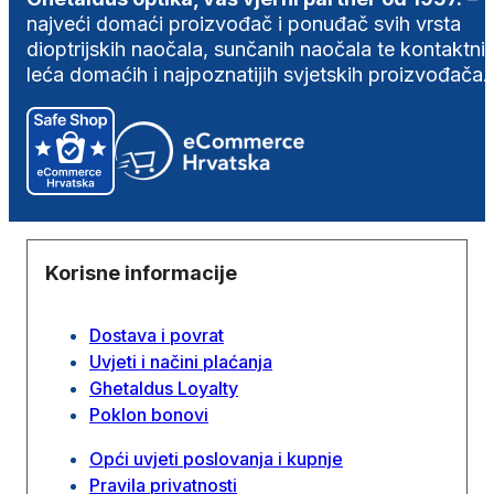
najveći domaći proizvođač i ponuđač svih vrsta
dioptrijskih naočala, sunčanih naočala te kontaktni
leća domaćih i najpoznatijih svjetskih proizvođača.
Korisne informacije
Dostava i povrat
Uvjeti i načini plaćanja
Ghetaldus Loyalty
Poklon bonovi
Opći uvjeti poslovanja i kupnje
Pravila privatnosti