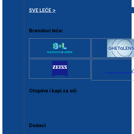
SVE LEĆE >
Brendovi leća:
SVI BRANDOV
Otopine i kapi za oči
Sve otopine za kontaktne leće
Sve kapi za oči
Dodaci