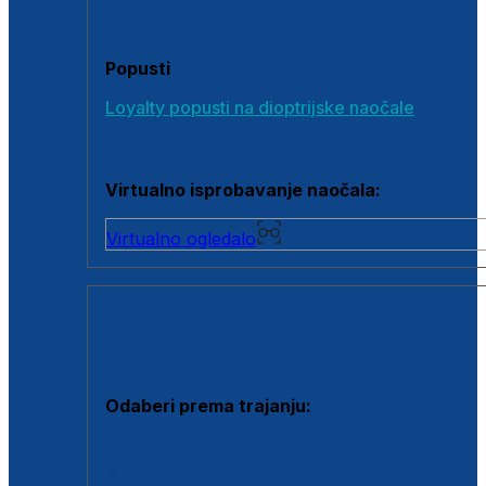
Poklon bonovi
Popusti
Loyalty popusti na dioptrijske naočale
Outlet dioptrijskih naočala
Virtualno isprobavanje naočala:
Virtualno ogledalo
KONTAKTNE LEĆE I OTOPINE
Odaberi prema trajanju:
Jednodnevne leće
Mjesečne leće