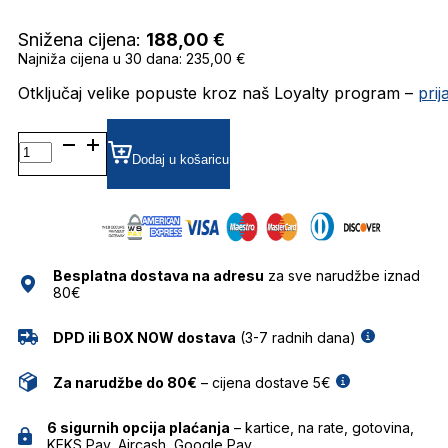
Snižena cijena:
188,00
€
Najniža cijena u 30 dana: 235,00 €
Otključaj velike popuste kroz naš Loyalty program –
pri
FASINCOMPLETE SUNČANE
NAOČALE
Dodaj u košaricu
FOR
ART'S
SAKE
količina
Besplatna dostava na adresu
za sve narudžbe iznad
80€
DPD ili BOX NOW dostava
(3-7 radnih dana)
Za narudžbe do 80€
– cijena dostave 5€
6 sigurnih opcija plaćanja
– kartice, na rate, gotovina,
KEKS Pay, Aircash, Google Pay