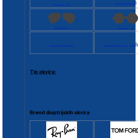
Kvadratan
Cat eye
Aviator
Okrugli
Svi oblici >
Virtualno ogled
Tip okvira:
Puni okvir
Clip-on
Poluokvir
Brend dioptrijskih okvira