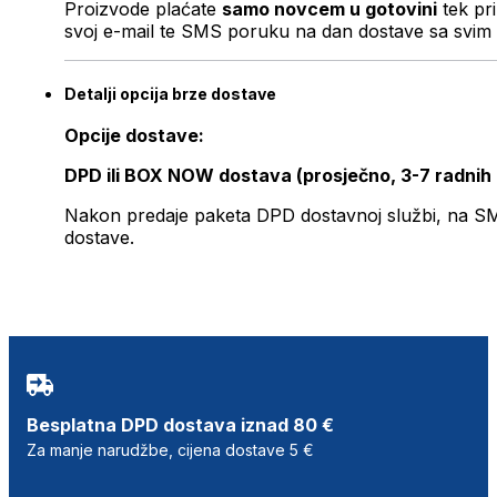
Proizvode plaćate
samo novcem u gotovini
tek pr
svoj e-mail te SMS poruku na dan dostave sa svim 
Detalji opcija brze dostave
Opcije dostave:
DPD ili BOX NOW dostava (prosječno, 3-7 radnih
Nakon predaje paketa DPD dostavnoj službi, na SMS 
dostave.
Besplatna DPD dostava iznad 80 €
Za manje narudžbe, cijena dostave 5 €