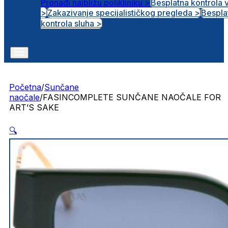
Pronađi najbližu polikliniku >
Besplatna kontrola 
>
Zakazivanje specijalističkog pregleda >
Bespla
Otvorena radna mjesta
kontrola sluha >
Početna
/
Sunčane
naočale
/
FASINCOMPLETE SUNČANE NAOČALE FOR
ART’S SAKE
🔍