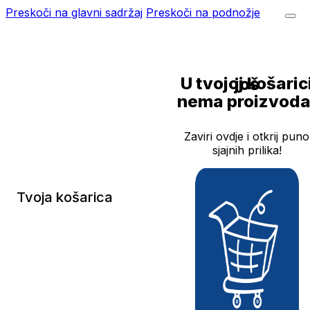
Preskoči na glavni sadržaj
Preskoči na podnožje
U tvojoj košarici još
nema proizvoda
Zaviri ovdje i otkrij puno
sjajnih prilika!
Tvoja košarica