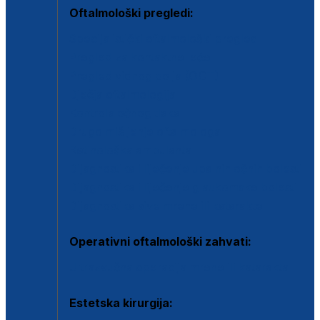
Oftalmološki pregledi:
Specijalistički oftalmološki pregled
Pregled za kontaktne leće
Pregled vidnog polja (OCT)
Dječja oftalmologija
Kontrola očnog tlaka
Drugo mišljenje oftalmologa
Retinološka ambulanta
Dijagnostika i liječenje upalnih očnih bolesti
Dijagnostika i liječenje glaukomske bolesti
Dijagnostika sive mrene ili katarakte
Operativni oftalmološki zahvati:
Ultrazvučna operacija mrene ili katarakta
Estetska kirurgija: