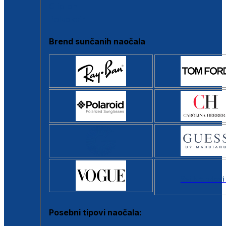
Clip-on
Poluokvir
Brend sunčanih naočala
Svi brendovi
Posebni tipovi naočala: