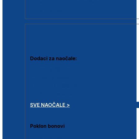
Dodaci za dioptrijske naočale
Poklon bonovi
DODACI
Dodaci za naočale:
Krpice za čišćenje
Kutijice za naočale
Sprejevi za čišćenje
Lančići za naočale
SVE NAOČALE >
Poklon bonovi
Poklon bonovi