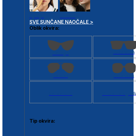
Dječje
Unisex
SVE SUNČANE NAOČALE >
Oblik okvira:
Kvadratan
Cat eye
Aviator
Četvrtasti
Svi oblici >
Virtualno ogled
Tip okvira:
Puni okvir