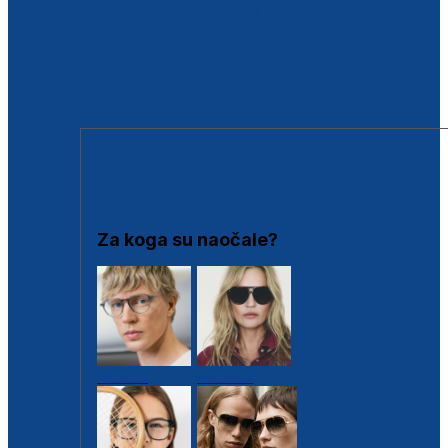
BESPLATNA KONTROLA SLUHA
Poslovnice
Proizvodi s loyalty popustima
Outlet
SUNČANE NAOČALE
Za koga su naočale?
Muške
Ženske