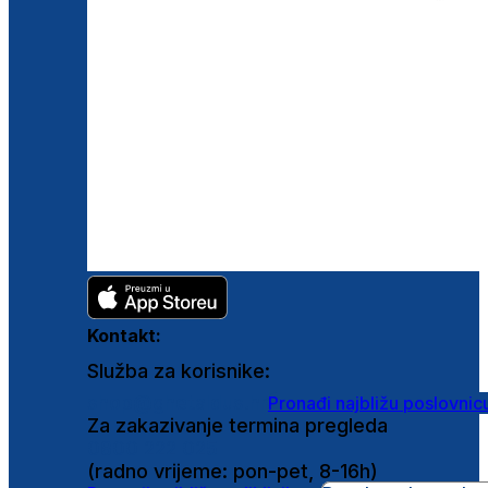
Kontakt:
Služba za korisnike:
shop@ghetaldus.hr
Pronađi najbližu poslovnic
Za zakazivanje termina pregleda
0800 222 025
(radno vrijeme: pon-pet, 8-16h)