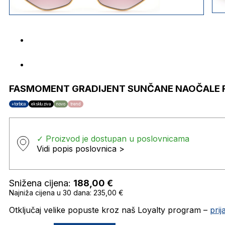
FASMOMENT GRADIJENT SUNČANE NAOČALE F
+torbica
ekskluziva
novo
trend
✓ Proizvod je dostupan u poslovnicama
Vidi popis poslovnica >
Snižena cijena:
188,00
€
Najniža cijena u 30 dana: 235,00 €
Otključaj velike popuste kroz naš Loyalty program –
pri