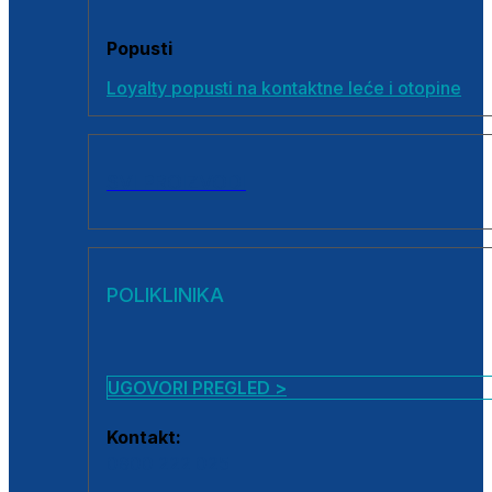
Popusti
Loyalty popusti na kontaktne leće i otopine
SVI PROIZVODI
POLIKLINIKA
UGOVORI PREGLED >
Kontakt:
0800 222 025