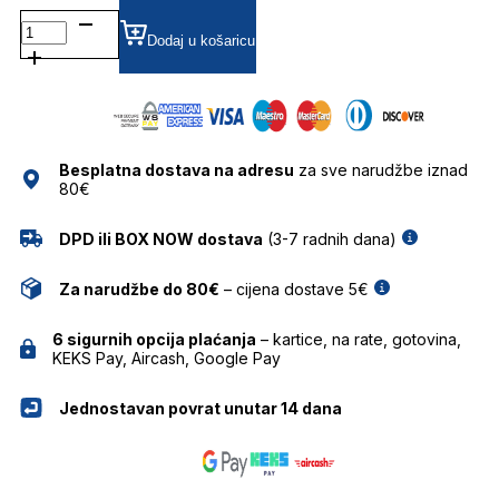
FASMOMENT
GRADIJENT SUNČANE
Dodaj u košaricu
NAOČALE
FOR
ART'S
SAKE
količina
Besplatna dostava na adresu
za sve narudžbe iznad
80€
DPD ili BOX NOW dostava
(3-7 radnih dana)
Za narudžbe do 80€
– cijena dostave 5€
6 sigurnih opcija plaćanja
– kartice, na rate, gotovina,
KEKS Pay, Aircash, Google Pay
Jednostavan povrat unutar 14 dana