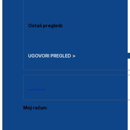
Estetska kirurgija i mali operativni zahvati
Aplikacija botoxa
Ostali pregledi:
Medicina rada
Sistematski pregled
UGOVORI PREGLED >
AKCIJE
Moj račun:
Prijava postojećeg korisnika
Registracija novog korisnika
Zaboravljena lozinka