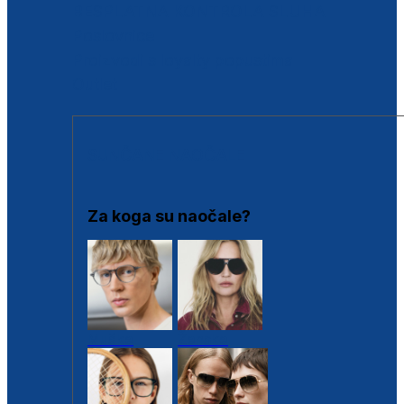
BESPLATNA KONTROLA SLUHA
Poslovnice
Proizvodi s loyalty popustima
Outlet
SUNČANE NAOČALE
Za koga su naočale?
Muške
Ženske