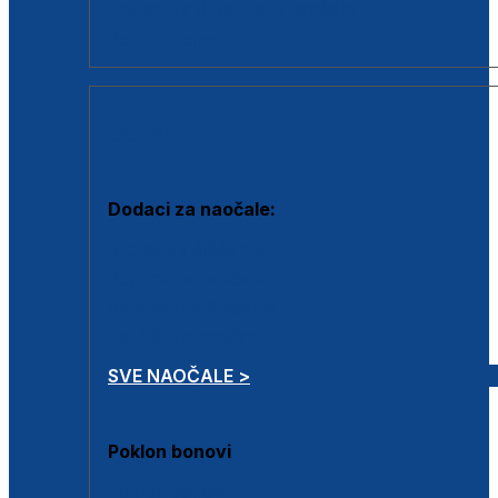
Dodaci za dioptrijske naočale
Poklon bonovi
DODACI
Dodaci za naočale:
Krpice za čišćenje
Kutijice za naočale
Sprejevi za čišćenje
Lančići za naočale
SVE NAOČALE >
Poklon bonovi
Poklon bonovi