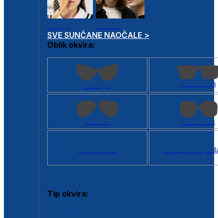
Dječje
Unisex
SVE SUNČANE NAOČALE >
Oblik okvira:
Kvadratan
Cat eye
Aviator
Četvrtasti
Svi oblici >
Virtualno ogled
Tip okvira:
Puni okvir