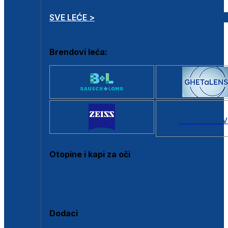
SVE LEĆE >
Brendovi leća:
SVI BRANDOV
Otopine i kapi za oči
Sve otopine za kontaktne leće
Sve kapi za oči
Dodaci