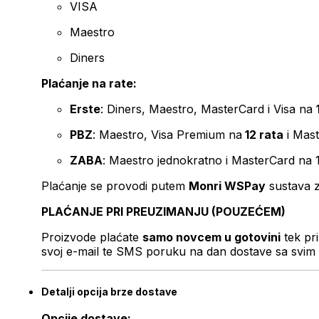
VISA
Maestro
Diners
Plaćanje na rate:
Erste
: Diners, Maestro, MasterCard i Visa na
PBZ
: Maestro, Visa Premium na
12 rata
i Mas
ZABA
: Maestro jednokratno i MasterCard na 
Plaćanje se provodi putem
Monri WSPay
sustava z
PLAĆANJE PRI PREUZIMANJU (POUZEĆEM)
Proizvode plaćate
samo novcem u gotovini
tek pr
svoj e-mail te SMS poruku na dan dostave sa svim 
Detalji opcija brze dostave
Opcije dostave: