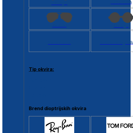
Kvadratan
Cat eye
Aviator
Okrugli
Svi oblici >
Virtualno ogled
Tip okvira:
Puni okvir
Clip-on
Poluokvir
Brend dioptrijskih okvira