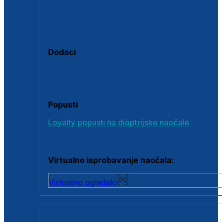
Polarizirane sunčane naočale
Fotokromatske sunčane naočale
Naočale s clip-on dodatkom
Dodaci
Dodaci za dioptrijske naočale
Poklon bonovi
Popusti
Loyalty popusti na dioptrijske naočale
Outlet dioptrijskih naočala
Virtualno isprobavanje naočala:
Virtualno ogledalo