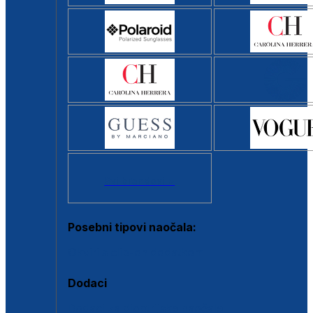
Svi brendovi >
Posebni tipovi naočala:
Okviri s clip-on dodatkom
Dodaci
Dodaci za dioptrijske naočale