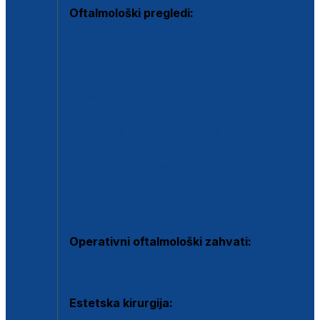
Oftalmološki pregledi:
Specijalistički oftalmološki pregled
Pregled za kontaktne leće
Pregled vidnog polja (OCT)
Dječja oftalmologija
Kontrola očnog tlaka
Drugo mišljenje oftalmologa
Retinološka ambulanta
Dijagnostika i liječenje upalnih očnih bolesti
Dijagnostika i liječenje glaukomske bolesti
Dijagnostika sive mrene ili katarakte
Operativni oftalmološki zahvati:
Ultrazvučna operacija mrene ili katarakta
Estetska kirurgija: