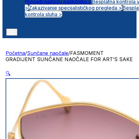
Pronađi najbližu polikliniku >
Besplatna kontrola 
>
Zakazivanje specijalističkog pregleda >
Bespla
Otvorena radna mjesta
kontrola sluha >
Početna
/
Sunčane naočale
/
FASMOMENT
GRADIJENT SUNČANE NAOČALE FOR ART’S SAKE
🔍