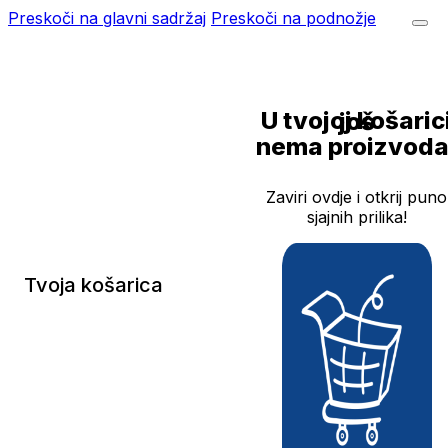
Preskoči na glavni sadržaj
Preskoči na podnožje
U tvojoj košarici još
nema proizvoda
Zaviri ovdje i otkrij puno
sjajnih prilika!
Tvoja košarica