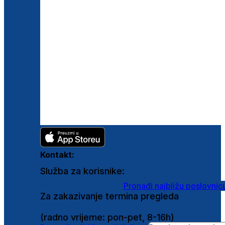
Kontakt:
Služba za korisnike:
shop@ghetaldus.hr
Pronađi najbližu poslovnic
Za zakazivanje termina pregleda
0800 222 025
(radno vrijeme: pon-pet, 8-16h)