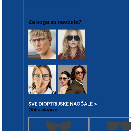
DIOPTRIJSKI OKVIRI
Za koga su naočale?
Muške
Ženske
Dječje
Unisex
SVE DIOPTRIJSKE NAOČALE >
Oblik okvira: