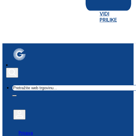
VIDI
PRILIKE
Traži
Prijava