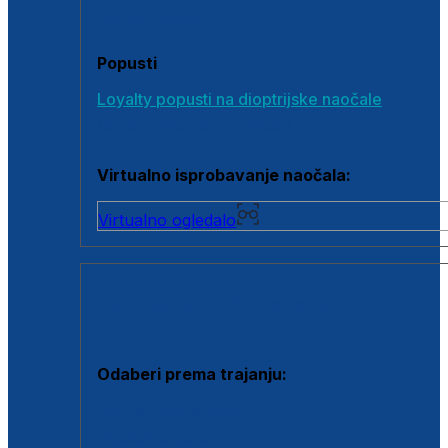
Poklon bonovi
Popusti
Loyalty popusti na dioptrijske naočale
Outlet dioptrijskih naočala
Virtualno isprobavanje naočala:
Virtualno ogledalo
KONTAKTNE LEĆE I OTOPINE
Odaberi prema trajanju:
Jednodnevne leće
Mjesečne leće