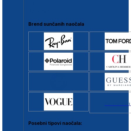
Clip-on
Poluokvir
Brend sunčanih naočala
Svi brendovi
Posebni tipovi naočala: