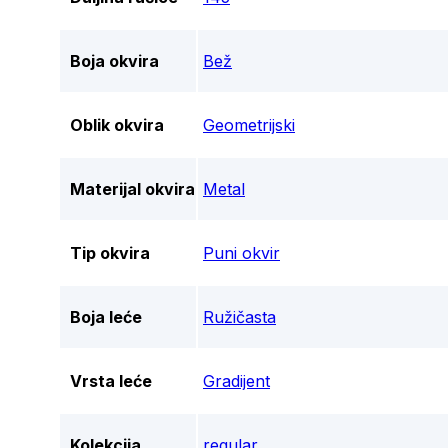
Boja okvira
Bež
Oblik okvira
Geometrijski
Materijal okvira
Metal
Tip okvira
Puni okvir
Boja leće
Ružičasta
Vrsta leće
Gradijent
Kolekcija
regular