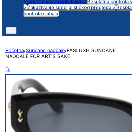
Pronađi najbližu polikliniku >
Besplatna kontrola 
>
Zakazivanje specijalističkog pregleda >
Bespla
Otvorena radna mjesta
kontrola sluha >
Početna
/
Sunčane naočale
/
FASLUSH SUNČANE
NAOČALE FOR ART’S SAKE
🔍