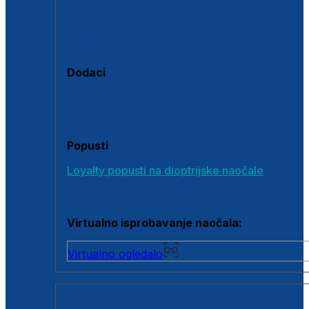
Polarizirane sunčane naočale
Fotokromatske sunčane naočale
Naočale s clip-on dodatkom
Dodaci
Dodaci za dioptrijske naočale
Poklon bonovi
Popusti
Loyalty popusti na dioptrijske naočale
Outlet dioptrijskih naočala
Virtualno isprobavanje naočala:
Virtualno ogledalo