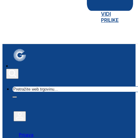
VIDI
PRILIKE
Traži
Prijava