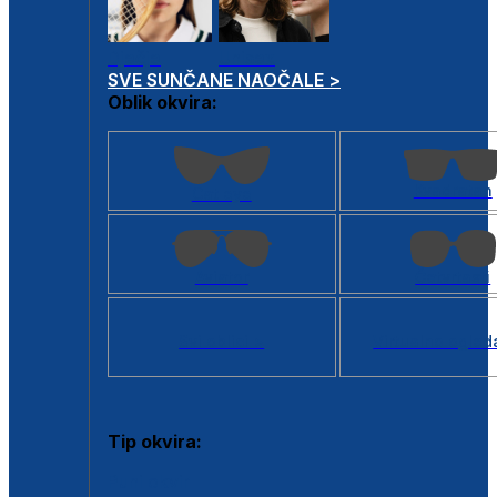
Dječje
Unisex
SVE SUNČANE NAOČALE >
Oblik okvira:
Kvadratan
Cat eye
Aviator
Četvrtasti
Svi oblici >
Virtualno ogled
Tip okvira:
Puni okvir