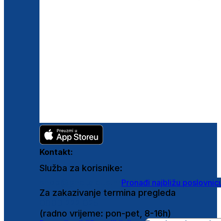
Kontakt:
Služba za korisnike:
shop@ghetaldus.hr
Pronađi najbližu poslovnic
Za zakazivanje termina pregleda
0800 222 025
(radno vrijeme: pon-pet, 8-16h)