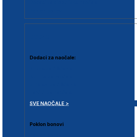
Dodaci za dioptrijske naočale
Poklon bonovi
DODACI
Dodaci za naočale:
Krpice za čišćenje
Kutijice za naočale
Sprejevi za čišćenje
Lančići za naočale
SVE NAOČALE >
Poklon bonovi
Poklon bonovi