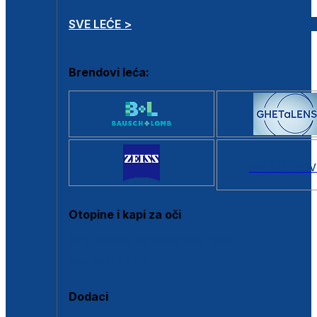
SVE LEĆE >
Brendovi leća:
SVI BRANDOV
Otopine i kapi za oči
Sve otopine za kontaktne leće
Sve kapi za oči
Dodaci