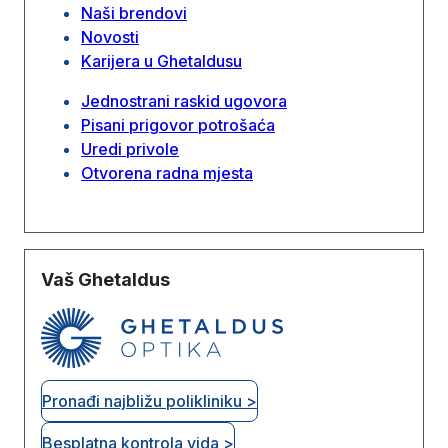
Naši brendovi
Novosti
Karijera u Ghetaldusu
Jednostrani raskid ugovora
Pisani prigovor potrošaća
Uredi privole
Otvorena radna mjesta
Vaš Ghetaldus
Pronađi najbližu polikliniku >
Besplatna kontrola vida >