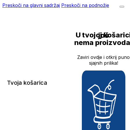
Preskoči na glavni sadržaj
Preskoči na podnožje
U tvojoj košarici još
nema proizvoda
Zaviri ovdje i otkrij puno
sjajnih prilika!
Tvoja košarica