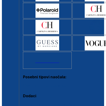
Svi brendovi >
Posebni tipovi naočala:
Okviri s clip-on dodatkom
Dodaci
Dodaci za dioptrijske naočale