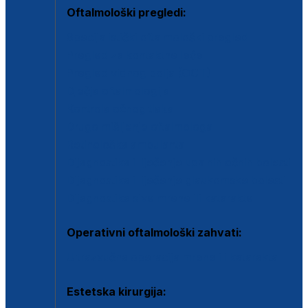
Oftalmološki pregledi:
Specijalistički oftalmološki pregled
Pregled za kontaktne leće
Pregled vidnog polja (OCT)
Dječja oftalmologija
Kontrola očnog tlaka
Drugo mišljenje oftalmologa
Retinološka ambulanta
Dijagnostika i liječenje upalnih očnih bolesti
Dijagnostika i liječenje glaukomske bolesti
Dijagnostika sive mrene ili katarakte
Operativni oftalmološki zahvati:
Ultrazvučna operacija mrene ili katarakta
Estetska kirurgija: