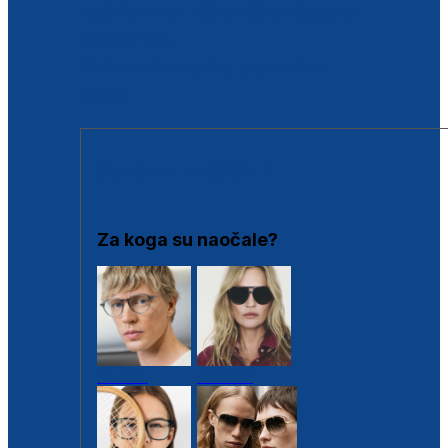
BESPLATNA KONTROLA SLUHA
Poslovnice
Proizvodi s loyalty popustima
Outlet
SUNČANE NAOČALE
Za koga su naočale?
Muške
Ženske