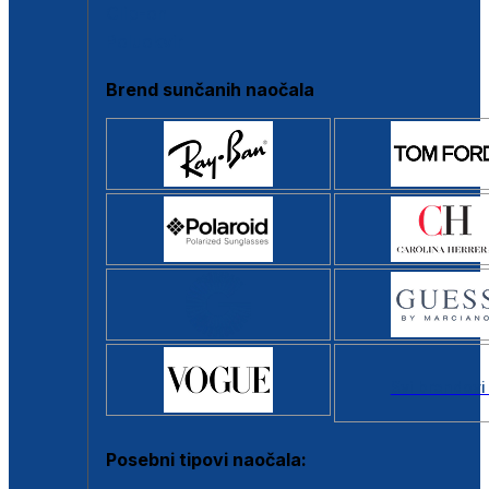
Clip-on
Poluokvir
Brend sunčanih naočala
Svi brendovi
Posebni tipovi naočala: