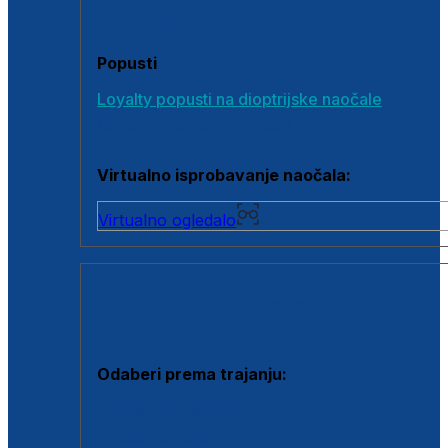
Poklon bonovi
Popusti
Loyalty popusti na dioptrijske naočale
Outlet dioptrijskih naočala
Virtualno isprobavanje naočala:
Virtualno ogledalo
KONTAKTNE LEĆE I OTOPINE
Odaberi prema trajanju:
Jednodnevne leće
Mjesečne leće