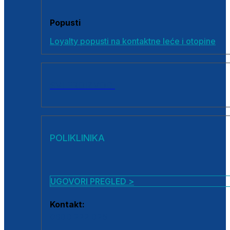
Popusti
Loyalty popusti na kontaktne leće i otopine
SVI PROIZVODI
POLIKLINIKA
UGOVORI PREGLED >
Kontakt:
0800 222 025