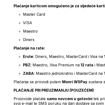
Plaćanje karticom omogućeno je za sljedeće kart
Master Card
VISA
Maestro
Diners
Plaćanje na rate:
Erste
: Diners, Maestro, MasterCard i Visa na
PBZ
: Maestro, Visa Premium na
12 rata
i Mas
ZABA
: Maestro jednokratno i MasterCard na 
Plaćanje se provodi putem
Monri WSPay
sustava z
PLAĆANJE PRI PREUZIMANJU (POUZEĆEM)
Proizvode plaćate
samo novcem u gotovini
tek pr
svoj e-mail te SMS poruku na dan dostave sa svim 