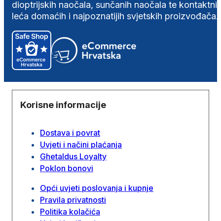
dioptrijskih naočala, sunčanih naočala te kontaktni
leća domaćih i najpoznatijih svjetskih proizvođača.
Korisne informacije
Dostava i povrat
Uvjeti i načini plaćanja
Ghetaldus Loyalty
Poklon bonovi
Opći uvjeti poslovanja i kupnje
Pravila privatnosti
Politika kolačića