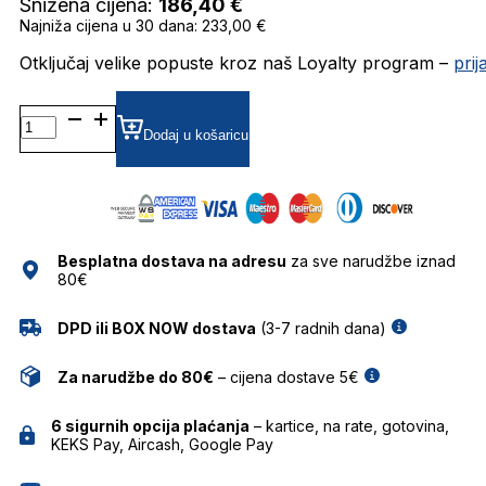
Snižena cijena:
186,40
€
Najniža cijena u 30 dana: 233,00 €
Otključaj velike popuste kroz naš Loyalty program –
pri
FASLUSH SUNČANE
NAOČALE
Dodaj u košaricu
FOR
ART'S
SAKE
količina
Besplatna dostava na adresu
za sve narudžbe iznad
80€
DPD ili BOX NOW dostava
(3-7 radnih dana)
Za narudžbe do 80€
– cijena dostave 5€
6 sigurnih opcija plaćanja
– kartice, na rate, gotovina,
KEKS Pay, Aircash, Google Pay