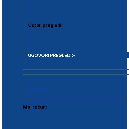
Estetska kirurgija i mali operativni zahvati
Aplikacija botoxa
Ostali pregledi:
Medicina rada
Sistematski pregled
UGOVORI PREGLED >
AKCIJE
Moj račun:
Prijava postojećeg korisnika
Registracija novog korisnika
Zaboravljena lozinka