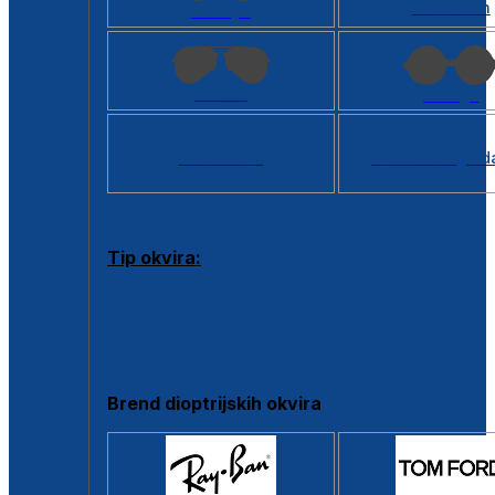
Kvadratan
Cat eye
Aviator
Okrugli
Svi oblici >
Virtualno ogled
Tip okvira:
Puni okvir
Clip-on
Poluokvir
Brend dioptrijskih okvira