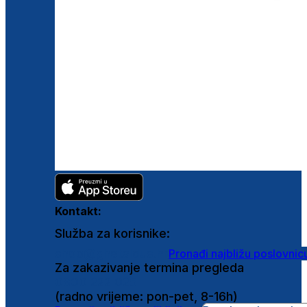
Kontakt:
Služba za korisnike:
shop@ghetaldus.hr
Pronađi najbližu poslovnic
Za zakazivanje termina pregleda
0800 222 025
(radno vrijeme: pon-pet, 8-16h)