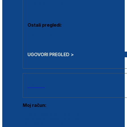
Estetska kirurgija i mali operativni zahvati
Aplikacija botoxa
Ostali pregledi:
Medicina rada
Sistematski pregled
UGOVORI PREGLED >
AKCIJE
Moj račun:
Prijava postojećeg korisnika
Registracija novog korisnika
Zaboravljena lozinka