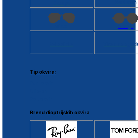
Kvadratan
Cat eye
Aviator
Okrugli
Svi oblici >
Virtualno ogled
Tip okvira:
Puni okvir
Clip-on
Poluokvir
Brend dioptrijskih okvira