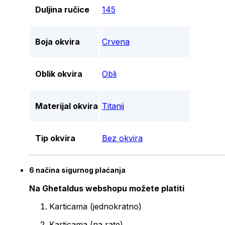
Duljina ručice
145
Boja okvira
Crvena
Oblik okvira
Obli
Materijal okvira
Titanij
Tip okvira
Bez okvira
6 načina sigurnog plaćanja
Na Ghetaldus webshopu možete platiti
Karticama (jednokratno)
Karticama (na rate)