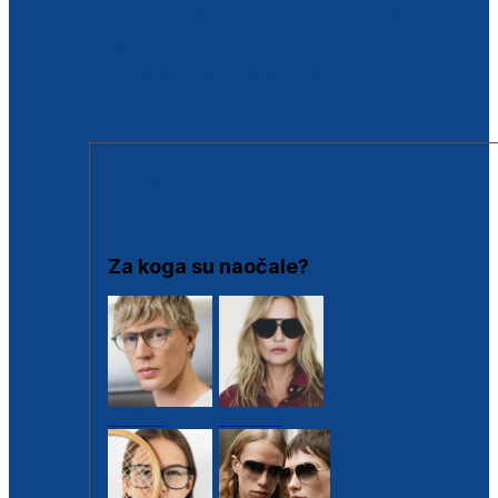
BESPLATNA KONTROLA SLUHA
Poslovnice
Proizvodi s loyalty popustima
Outlet
SUNČANE NAOČALE
Za koga su naočale?
Muške
Ženske