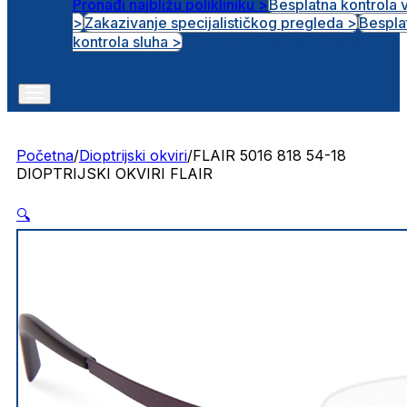
Pronađi najbližu polikliniku >
Besplatna kontrola 
>
Zakazivanje specijalističkog pregleda >
Bespla
Otvorena radna mjesta
kontrola sluha >
Početna
/
Dioptrijski okviri
/
FLAIR 5016 818 54-18
DIOPTRIJSKI OKVIRI FLAIR
🔍