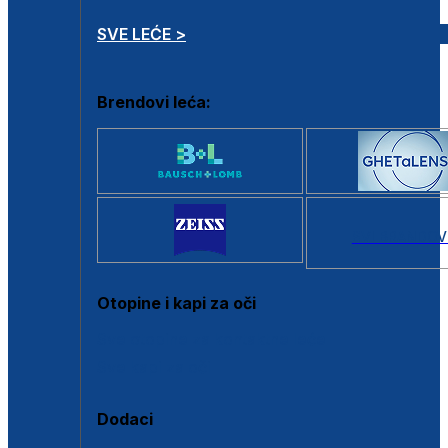
SVE LEĆE >
Brendovi leća:
SVI BRANDOV
Otopine i kapi za oči
Sve otopine za kontaktne leće
Sve kapi za oči
Dodaci