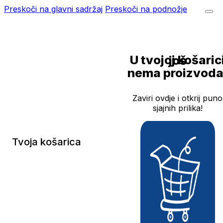
Preskoči na glavni sadržaj
Preskoči na podnožje
U tvojoj košarici još
nema proizvoda
Zaviri ovdje i otkrij puno
sjajnih prilika!
Tvoja košarica