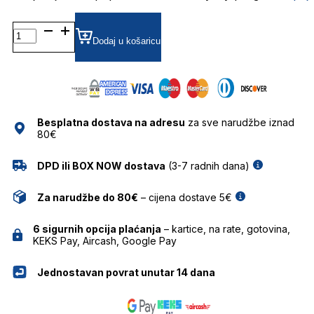
FLAIR
5016
Dodaj u košaricu
818
54-
18
DIOPTRIJSKI
OKVIRI
Besplatna dostava na adresu
za sve narudžbe iznad
FLAIR
80€
količina
DPD ili BOX NOW dostava
(3-7 radnih dana)
Za narudžbe do 80€
– cijena dostave 5€
6 sigurnih opcija plaćanja
– kartice, na rate, gotovina,
KEKS Pay, Aircash, Google Pay
Jednostavan povrat unutar 14 dana