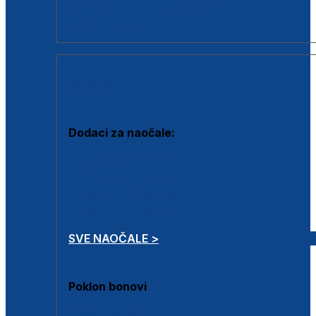
Dodaci za dioptrijske naočale
Poklon bonovi
DODACI
Dodaci za naočale:
Krpice za čišćenje
Kutijice za naočale
Sprejevi za čišćenje
Lančići za naočale
SVE NAOČALE >
Poklon bonovi
Poklon bonovi