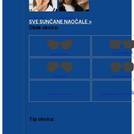
Dječje
Unisex
SVE SUNČANE NAOČALE >
Oblik okvira:
Kvadratan
Cat eye
Aviator
Četvrtasti
Svi oblici >
Virtualno ogled
Tip okvira:
Puni okvir