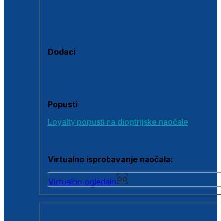
Polarizirane sunčane naočale
Fotokromatske sunčane naočale
Naočale s clip-on dodatkom
Dodaci
Dodaci za dioptrijske naočale
Poklon bonovi
Popusti
Loyalty popusti na dioptrijske naočale
Outlet dioptrijskih naočala
Virtualno isprobavanje naočala:
Virtualno ogledalo