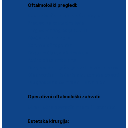
Oftalmološki pregledi:
Specijalistički oftalmološki pregled
Pregled za kontaktne leće
Pregled vidnog polja (OCT)
Dječja oftalmologija
Kontrola očnog tlaka
Drugo mišljenje oftalmologa
Retinološka ambulanta
Dijagnostika i liječenje upalnih očnih bolesti
Dijagnostika i liječenje glaukomske bolesti
Dijagnostika sive mrene ili katarakte
Operativni oftalmološki zahvati:
Ultrazvučna operacija mrene ili katarakta
Estetska kirurgija: