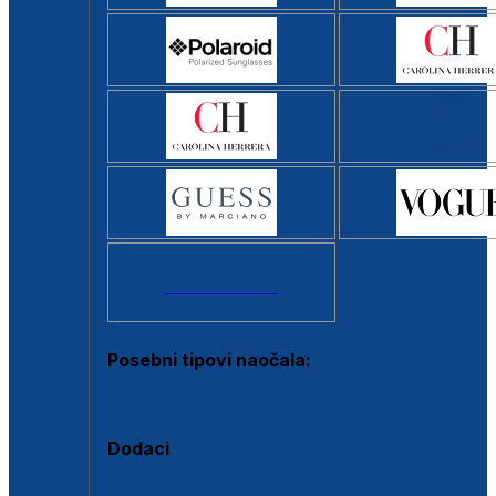
Svi brendovi >
Posebni tipovi naočala:
Okviri s clip-on dodatkom
Dodaci
Dodaci za dioptrijske naočale