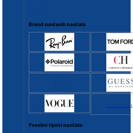
Clip-on
Poluokvir
Brend sunčanih naočala
Svi brendovi
Posebni tipovi naočala: