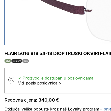
FLAIR 5016 818 54-18 DIOPTRIJSKI OKVIRI FLAI
novo
premium
titan
✓ Proizvod je dostupan u poslovnicama
Vidi popis poslovnica >
Redovna cijena:
340,00
€
Otključaj velike popuste kroz naš Loyalty program –
pri