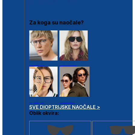
DIOPTRIJSKI OKVIRI
Za koga su naočale?
Muške
Ženske
Dječje
Unisex
SVE DIOPTRIJSKE NAOČALE >
Oblik okvira: