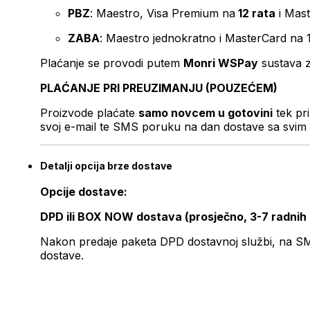
PBZ
: Maestro, Visa Premium na
12 rata
i Mas
ZABA
: Maestro jednokratno i MasterCard na 
Plaćanje se provodi putem
Monri WSPay
sustava z
PLAĆANJE PRI PREUZIMANJU (POUZEĆEM)
Proizvode plaćate
samo novcem u gotovini
tek pr
svoj e-mail te SMS poruku na dan dostave sa svim 
Detalji opcija brze dostave
Opcije dostave:
DPD ili BOX NOW dostava (prosječno, 3-7 radnih
Nakon predaje paketa DPD dostavnoj službi, na SMS 
dostave.