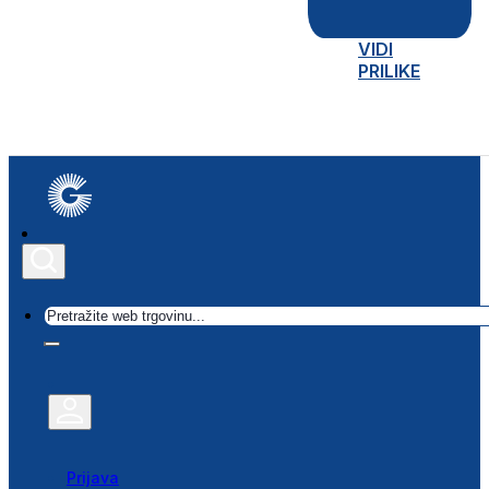
VIDI
PRILIKE
Traži
Prijava