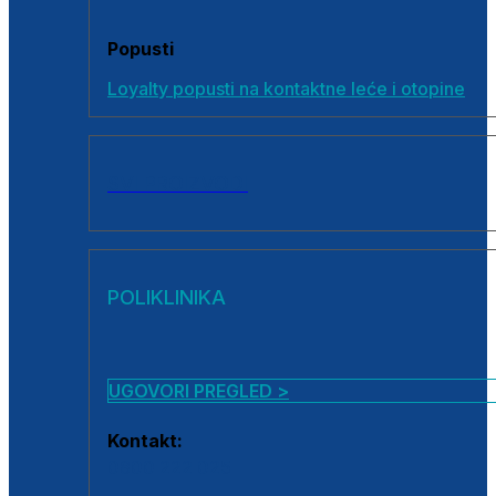
Popusti
Loyalty popusti na kontaktne leće i otopine
SVI PROIZVODI
POLIKLINIKA
UGOVORI PREGLED >
Kontakt:
0800 222 025