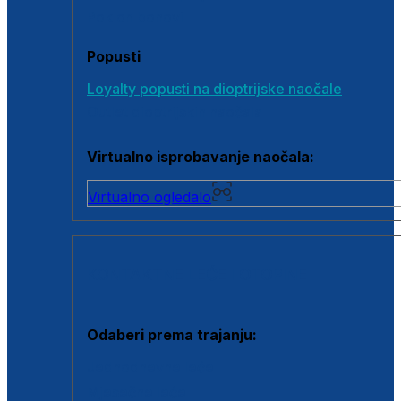
Poklon bonovi
Popusti
Loyalty popusti na dioptrijske naočale
Outlet dioptrijskih naočala
Virtualno isprobavanje naočala:
Virtualno ogledalo
KONTAKTNE LEĆE I OTOPINE
Odaberi prema trajanju:
Jednodnevne leće
Mjesečne leće