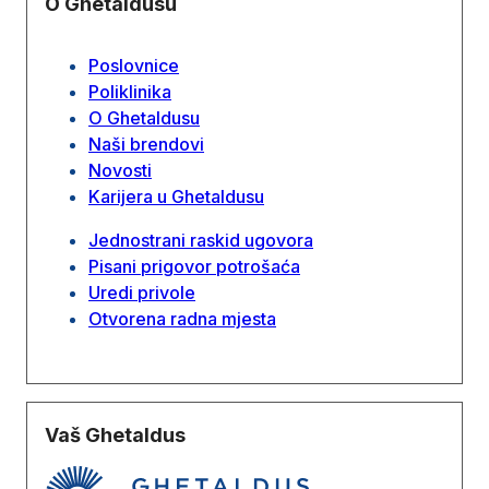
O Ghetaldusu
Poslovnice
Poliklinika
O Ghetaldusu
Naši brendovi
Novosti
Karijera u Ghetaldusu
Jednostrani raskid ugovora
Pisani prigovor potrošaća
Uredi privole
Otvorena radna mjesta
Vaš Ghetaldus