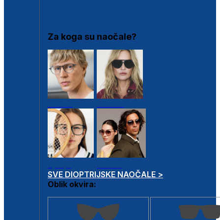
DIOPTRIJSKI OKVIRI
Za koga su naočale?
Muške
Ženske
Dječje
Unisex
SVE DIOPTRIJSKE NAOČALE >
Oblik okvira: