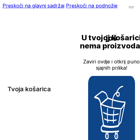
Preskoči na glavni sadržaj
Preskoči na podnožje
U tvojoj košarici još
nema proizvoda
Zaviri ovdje i otkrij puno
sjajnih prilika!
Tvoja košarica