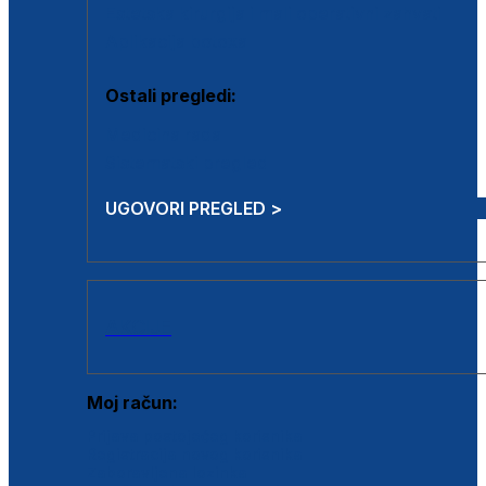
Estetska kirurgija i mali operativni zahvati
Aplikacija botoxa
Ostali pregledi:
Medicina rada
Sistematski pregled
UGOVORI PREGLED >
AKCIJE
Moj račun:
Prijava postojećeg korisnika
Registracija novog korisnika
Zaboravljena lozinka