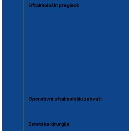
Oftalmološki pregledi:
Specijalistički oftalmološki pregled
Pregled za kontaktne leće
Pregled vidnog polja (OCT)
Dječja oftalmologija
Kontrola očnog tlaka
Drugo mišljenje oftalmologa
Retinološka ambulanta
Dijagnostika i liječenje upalnih očnih bolesti
Dijagnostika i liječenje glaukomske bolesti
Dijagnostika sive mrene ili katarakte
Operativni oftalmološki zahvati:
Ultrazvučna operacija mrene ili katarakta
Estetska kirurgija: