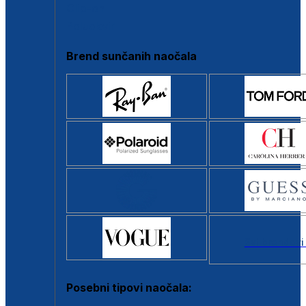
Clip-on
Poluokvir
Brend sunčanih naočala
Svi brendovi
Posebni tipovi naočala: