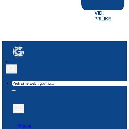
VIDI
PRILIKE
Traži
Prijava