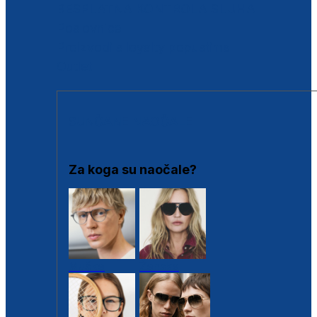
BESPLATNA KONTROLA SLUHA
Poslovnice
Proizvodi s loyalty popustima
Outlet
SUNČANE NAOČALE
Za koga su naočale?
Muške
Ženske