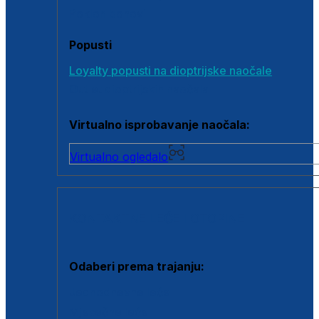
Poklon bonovi
Popusti
Loyalty popusti na dioptrijske naočale
Outlet dioptrijskih naočala
Virtualno isprobavanje naočala:
Virtualno ogledalo
KONTAKTNE LEĆE I OTOPINE
Odaberi prema trajanju:
Jednodnevne leće
Mjesečne leće