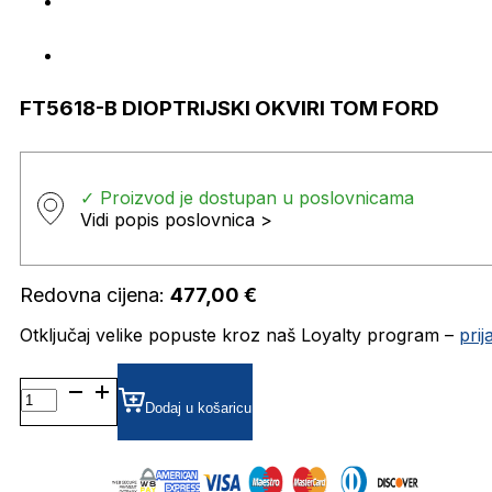
FT5618-B DIOPTRIJSKI OKVIRI TOM FORD
✓ Proizvod je dostupan u poslovnicama
Vidi popis poslovnica >
Redovna cijena:
477,00
€
Otključaj velike popuste kroz naš Loyalty program –
pri
FT5618-
B DIOPTRIJSKI
Dodaj u košaricu
OKVIRI
TOM
FORD