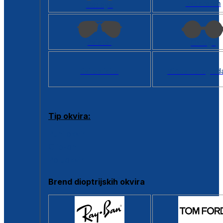
Kvadratan
Cat eye
Aviator
Okrugli
Svi oblici >
Virtualno ogled
Tip okvira:
Puni okvir
Clip-on
Poluokvir
Brend dioptrijskih okvira