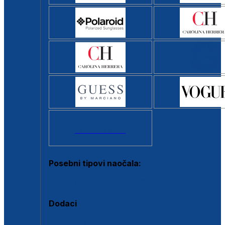
Svi brendovi >
Posebni tipovi naočala:
Okviri s clip-on dodatkom
Dodaci
Dodaci za dioptrijske naočale