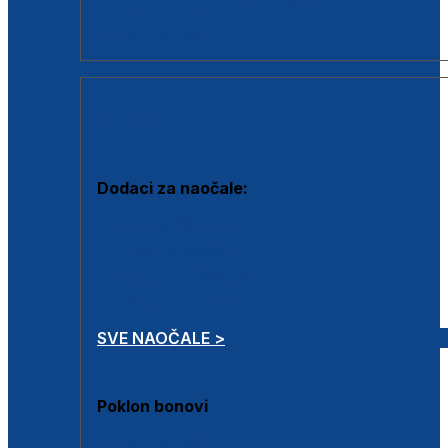
Dodaci za dioptrijske naočale
Poklon bonovi
DODACI
Dodaci za naočale:
Krpice za čišćenje
Kutijice za naočale
Sprejevi za čišćenje
Lančići za naočale
SVE NAOČALE >
Poklon bonovi
Poklon bonovi