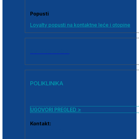
Popusti
Loyalty popusti na kontaktne leće i otopine
SVI PROIZVODI
POLIKLINIKA
UGOVORI PREGLED >
Kontakt:
0800 222 025