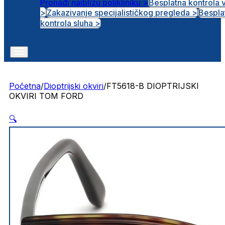
Pronađi najbližu polikliniku >
Besplatna kontrola 
>
Zakazivanje specijalističkog pregleda >
Bespla
Otvorena radna mjesta
kontrola sluha >
Početna
/
Dioptrijski okviri
/
FT5618-B DIOPTRIJSKI
OKVIRI TOM FORD
🔍