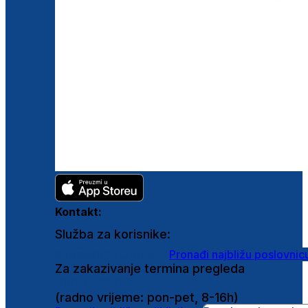
Kontakt:
Služba za korisnike:
shop@ghetaldus.hr
Pronađi najbližu poslovnic
Za zakazivanje termina pregleda
0800 222 025
(radno vrijeme: pon-pet, 8-16h)