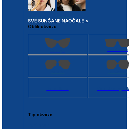
Dječje
Unisex
SVE SUNČANE NAOČALE >
Oblik okvira:
Kvadratan
Cat eye
Aviator
Četvrtasti
Svi oblici >
Virtualno ogled
Tip okvira:
Puni okvir