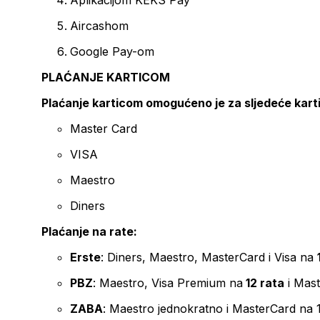
Aplikacijom KEKS Pay
Aircashom
Google Pay-om
PLAĆANJE KARTICOM
Plaćanje karticom omogućeno je za sljedeće kart
Master Card
VISA
Maestro
Diners
Plaćanje na rate:
Erste
: Diners, Maestro, MasterCard i Visa na
PBZ
: Maestro, Visa Premium na
12 rata
i Mas
ZABA
: Maestro jednokratno i MasterCard na 