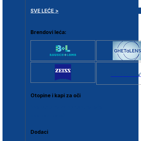
SVE LEĆE >
Brendovi leća:
SVI BRANDOV
Otopine i kapi za oči
Sve otopine za kontaktne leće
Sve kapi za oči
Dodaci