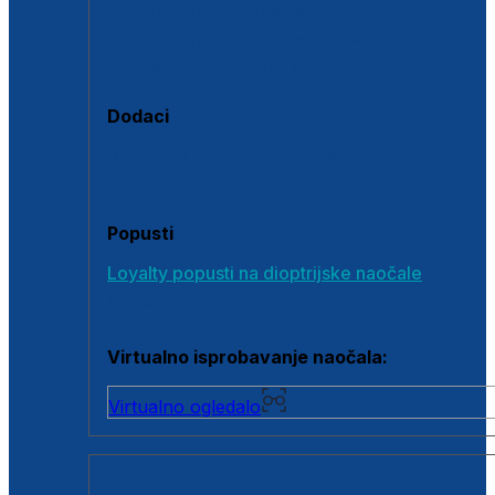
Polarizirane sunčane naočale
Fotokromatske sunčane naočale
Naočale s clip-on dodatkom
Dodaci
Dodaci za dioptrijske naočale
Poklon bonovi
Popusti
Loyalty popusti na dioptrijske naočale
Outlet dioptrijskih naočala
Virtualno isprobavanje naočala:
Virtualno ogledalo