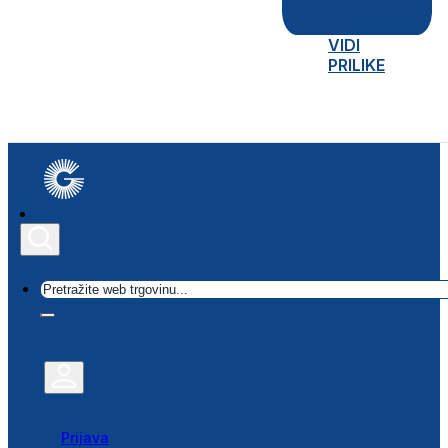
VIDI
PRILIKE
Traži
Prijava