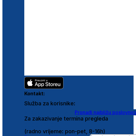
Kontakt:
Služba za korisnike:
shop@ghetaldus.hr
Pronađi najbližu poslovnic
Za zakazivanje termina pregleda
0800 222 025
(radno vrijeme: pon-pet, 8-16h)