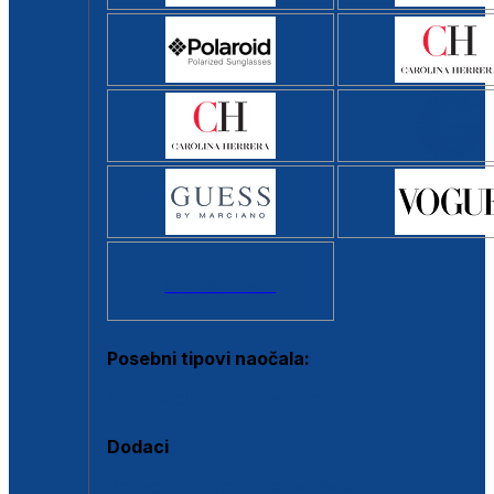
Svi brendovi >
Posebni tipovi naočala:
Okviri s clip-on dodatkom
Dodaci
Dodaci za dioptrijske naočale