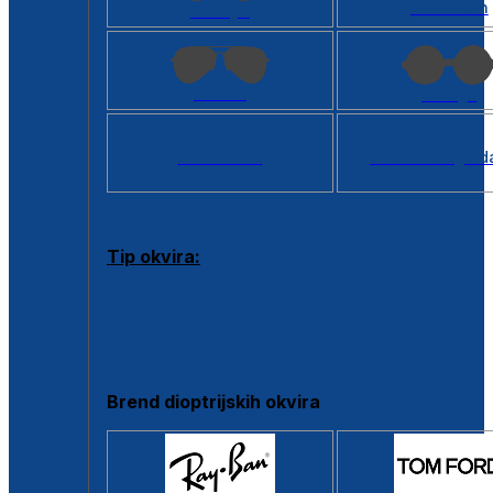
Kvadratan
Cat eye
Aviator
Okrugli
Svi oblici >
Virtualno ogled
Tip okvira:
Puni okvir
Clip-on
Poluokvir
Brend dioptrijskih okvira