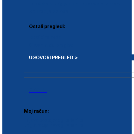
Estetska kirurgija i mali operativni zahvati
Aplikacija botoxa
Ostali pregledi:
Medicina rada
Sistematski pregled
UGOVORI PREGLED >
AKCIJE
Moj račun:
Prijava postojećeg korisnika
Registracija novog korisnika
Zaboravljena lozinka