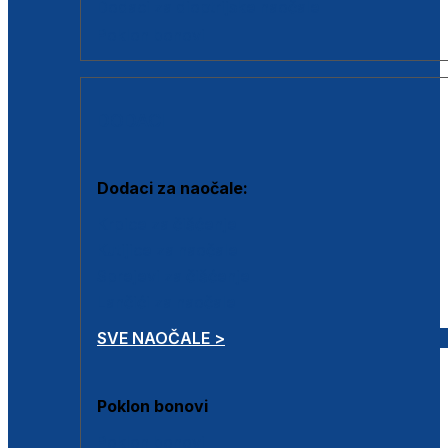
Dodaci za dioptrijske naočale
Poklon bonovi
DODACI
Dodaci za naočale:
Krpice za čišćenje
Kutijice za naočale
Sprejevi za čišćenje
Lančići za naočale
SVE NAOČALE >
Poklon bonovi
Poklon bonovi