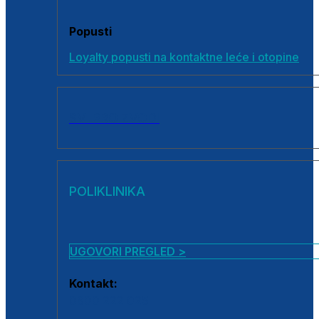
Popusti
Loyalty popusti na kontaktne leće i otopine
SVI PROIZVODI
POLIKLINIKA
UGOVORI PREGLED >
Kontakt:
0800 222 025