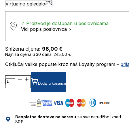
Virtualno ogledalo
✓ Proizvod je dostupan u poslovnicama
Vidi popis poslovnica >
Snižena cijena:
98,00
€
Najniža cijena u 30 dana: 245,00 €
Otključaj velike popuste kroz naš Loyalty program –
pri
GU7849 SUNČANE
NAOČALE
Dodaj u košaricu
GUESS
količina
Besplatna dostava na adresu
za sve narudžbe iznad
80€