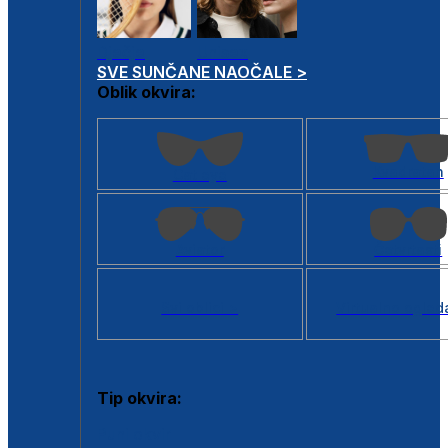
Dječje
Unisex
SVE SUNČANE NAOČALE >
Oblik okvira:
Kvadratan
Cat eye
Aviator
Četvrtasti
Svi oblici >
Virtualno ogled
Tip okvira:
Puni okvir