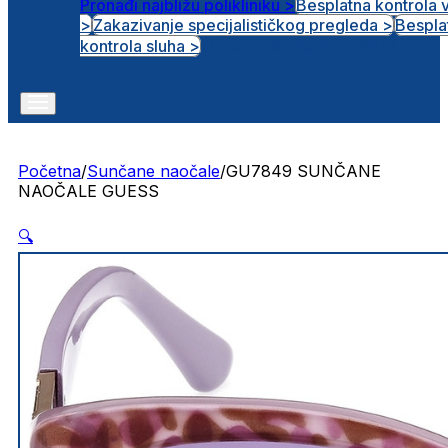
Pronađi najbližu polikliniku >
Besplatna kontrola 
>
Zakazivanje specijalističkog pregleda >
Bespla
Otvorena radna mjesta
kontrola sluha >
Početna
/
Sunčane naočale
/
GU7849 SUNČANE
NAOČALE GUESS
🔍