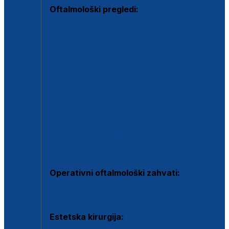
Oftalmološki pregledi:
Specijalistički oftalmološki pregled
Pregled za kontaktne leće
Pregled vidnog polja (OCT)
Dječja oftalmologija
Kontrola očnog tlaka
Drugo mišljenje oftalmologa
Retinološka ambulanta
Dijagnostika i liječenje upalnih očnih bolesti
Dijagnostika i liječenje glaukomske bolesti
Dijagnostika sive mrene ili katarakte
Operativni oftalmološki zahvati:
Ultrazvučna operacija mrene ili katarakta
Estetska kirurgija: