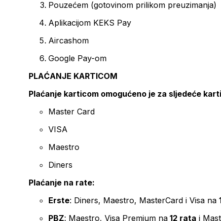
Pouzećem (gotovinom prilikom preuzimanja)
Aplikacijom KEKS Pay
Aircashom
Google Pay-om
PLAĆANJE KARTICOM
Plaćanje karticom omogućeno je za sljedeće kart
Master Card
VISA
Maestro
Diners
Plaćanje na rate:
Erste
: Diners, Maestro, MasterCard i Visa na
PBZ
: Maestro, Visa Premium na
12 rata
i Mas