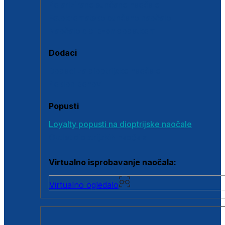
Polarizirane sunčane naočale
Fotokromatske sunčane naočale
Naočale s clip-on dodatkom
Dodaci
Dodaci za dioptrijske naočale
Poklon bonovi
Popusti
Loyalty popusti na dioptrijske naočale
Outlet dioptrijskih naočala
Virtualno isprobavanje naočala:
Virtualno ogledalo