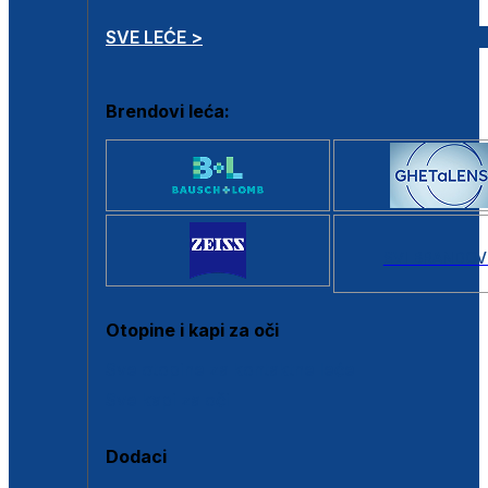
SVE LEĆE >
Brendovi leća:
SVI BRANDOV
Otopine i kapi za oči
Sve otopine za kontaktne leće
Sve kapi za oči
Dodaci