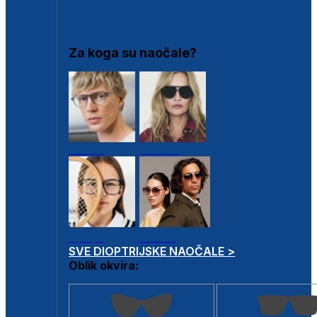
DIOPTRIJSKI OKVIRI
Za koga su naočale?
Muške
Ženske
Dječje
Unisex
SVE DIOPTRIJSKE NAOČALE >
Oblik okvira: