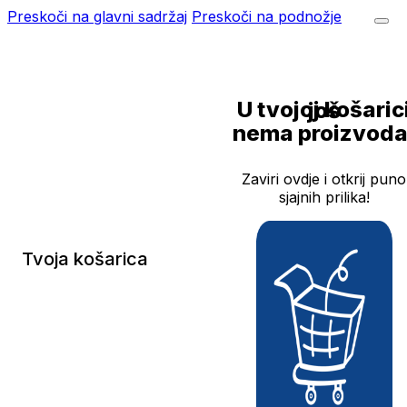
Preskoči na glavni sadržaj
Preskoči na podnožje
U tvojoj košarici još
nema proizvoda
Zaviri ovdje i otkrij puno
sjajnih prilika!
Tvoja košarica