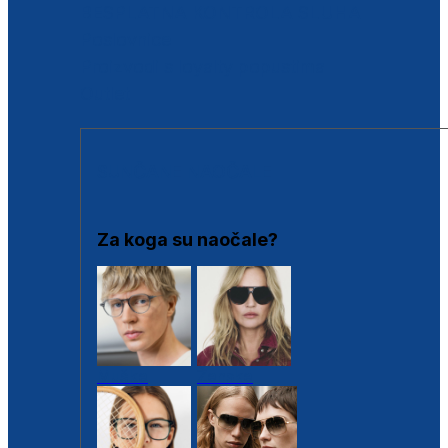
BESPLATNA KONTROLA SLUHA
Poslovnice
Proizvodi s loyalty popustima
Outlet
SUNČANE NAOČALE
Za koga su naočale?
Muške
Ženske