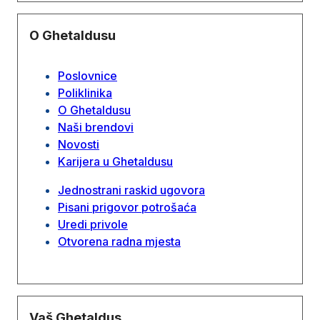
O Ghetaldusu
Poslovnice
Poliklinika
O Ghetaldusu
Naši brendovi
Novosti
Karijera u Ghetaldusu
Jednostrani raskid ugovora
Pisani prigovor potrošaća
Uredi privole
Otvorena radna mjesta
Vaš Ghetaldus