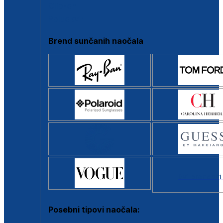
Clip-on
Poluokvir
Brend sunčanih naočala
Svi brendovi
Posebni tipovi naočala: