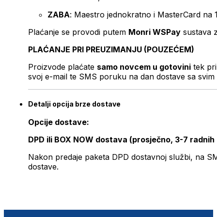
ZABA
: Maestro jednokratno i MasterCard na 
Plaćanje se provodi putem
Monri WSPay
sustava z
PLAĆANJE PRI PREUZIMANJU (POUZEĆEM)
Proizvode plaćate
samo novcem u gotovini
tek pr
svoj e-mail te SMS poruku na dan dostave sa svim 
Detalji opcija brze dostave
Opcije dostave:
DPD ili BOX NOW dostava (prosječno, 3-7 radnih
Nakon predaje paketa DPD dostavnoj službi, na SMS 
dostave.