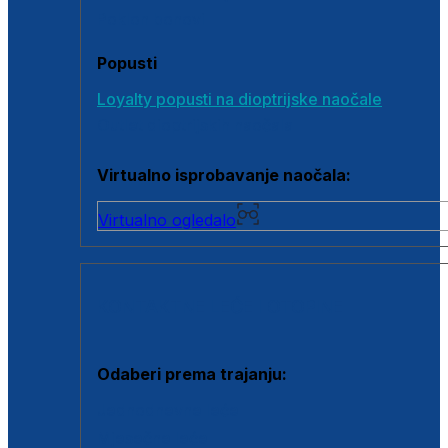
Poklon bonovi
Popusti
Loyalty popusti na dioptrijske naočale
Outlet dioptrijskih naočala
Virtualno isprobavanje naočala:
Virtualno ogledalo
KONTAKTNE LEĆE I OTOPINE
Odaberi prema trajanju:
Jednodnevne leće
Mjesečne leće