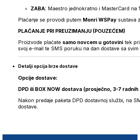
ZABA
: Maestro jednokratno i MasterCard na 
Plaćanje se provodi putem
Monri WSPay
sustava z
PLAĆANJE PRI PREUZIMANJU (POUZEĆEM)
Proizvode plaćate
samo novcem u gotovini
tek pr
svoj e-mail te SMS poruku na dan dostave sa svim 
Detalji opcija brze dostave
Opcije dostave:
DPD ili BOX NOW dostava (prosječno, 3-7 radnih
Nakon predaje paketa DPD dostavnoj službi, na SMS 
dostave.