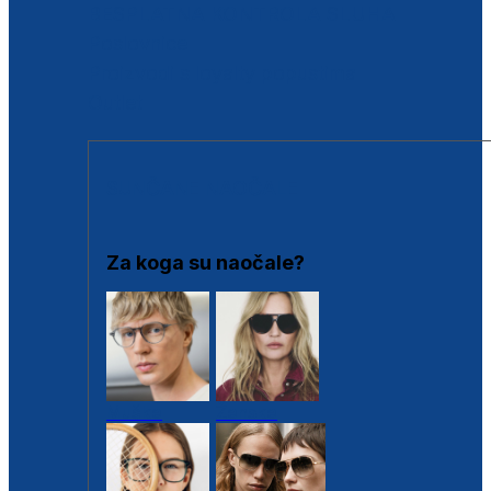
BESPLATNA KONTROLA SLUHA
Poslovnice
Proizvodi s loyalty popustima
Outlet
SUNČANE NAOČALE
Za koga su naočale?
Muške
Ženske