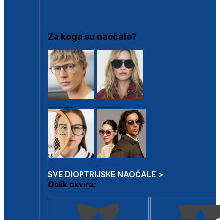
DIOPTRIJSKI OKVIRI
Za koga su naočale?
Muške
Ženske
Dječje
Unisex
SVE DIOPTRIJSKE NAOČALE >
Oblik okvira: