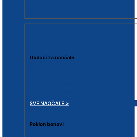
Dodaci za dioptrijske naočale
Poklon bonovi
DODACI
Dodaci za naočale:
Krpice za čišćenje
Kutijice za naočale
Sprejevi za čišćenje
Lančići za naočale
SVE NAOČALE >
Poklon bonovi
Poklon bonovi