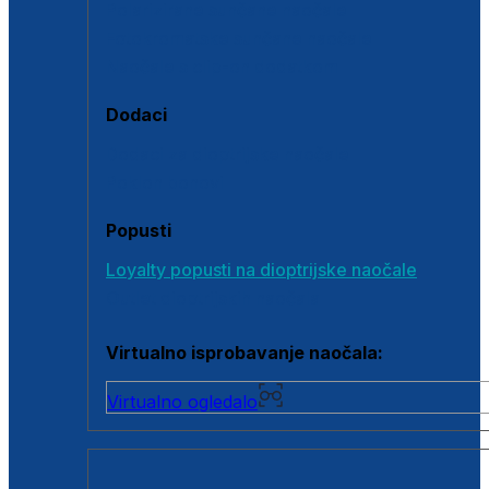
Polarizirane sunčane naočale
Fotokromatske sunčane naočale
Naočale s clip-on dodatkom
Dodaci
Dodaci za dioptrijske naočale
Poklon bonovi
Popusti
Loyalty popusti na dioptrijske naočale
Outlet dioptrijskih naočala
Virtualno isprobavanje naočala:
Virtualno ogledalo