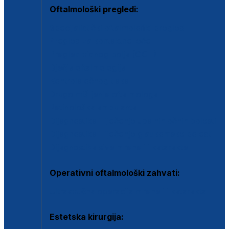
Oftalmološki pregledi:
Specijalistički oftalmološki pregled
Pregled za kontaktne leće
Pregled vidnog polja (OCT)
Dječja oftalmologija
Kontrola očnog tlaka
Drugo mišljenje oftalmologa
Retinološka ambulanta
Dijagnostika i liječenje upalnih očnih bolesti
Dijagnostika i liječenje glaukomske bolesti
Dijagnostika sive mrene ili katarakte
Operativni oftalmološki zahvati:
Ultrazvučna operacija mrene ili katarakta
Estetska kirurgija: