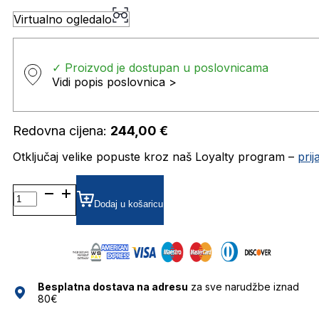
Virtualno ogledalo
✓ Proizvod je dostupan u poslovnicama
Vidi popis poslovnica >
Redovna cijena:
244,00
€
Otključaj velike popuste kroz naš Loyalty program –
pri
GU7886 SUNČANE
NAOČALE
Dodaj u košaricu
GUESS
količina
Besplatna dostava na adresu
za sve narudžbe iznad
80€