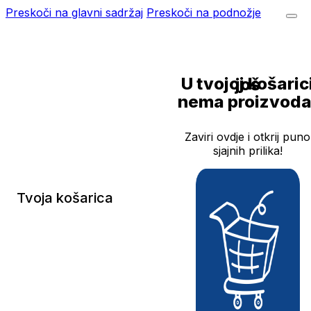
Preskoči na glavni sadržaj
Preskoči na podnožje
U tvojoj košarici još
nema proizvoda
Zaviri ovdje i otkrij puno
sjajnih prilika!
Tvoja košarica