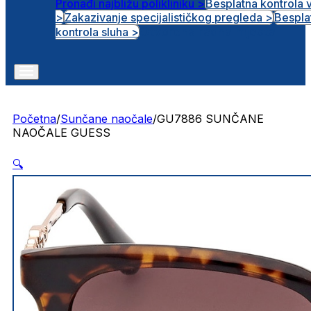
Pronađi najbližu polikliniku >
Besplatna kontrola 
>
Zakazivanje specijalističkog pregleda >
Bespla
Otvorena radna mjesta
kontrola sluha >
Početna
/
Sunčane naočale
/
GU7886 SUNČANE
NAOČALE GUESS
🔍