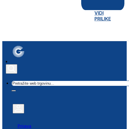
VIDI
PRILIKE
Traži
Prijava