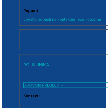
Popusti
Loyalty popusti na kontaktne leće i otopine
SVI PROIZVODI
POLIKLINIKA
UGOVORI PREGLED >
Kontakt:
0800 222 025