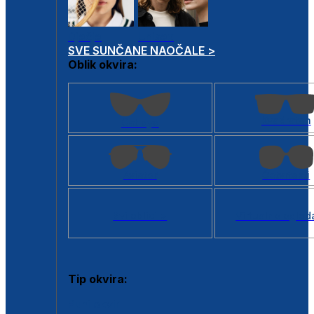
Dječje
Unisex
SVE SUNČANE NAOČALE >
Oblik okvira:
Kvadratan
Cat eye
Aviator
Četvrtasti
Svi oblici >
Virtualno ogled
Tip okvira:
Puni okvir