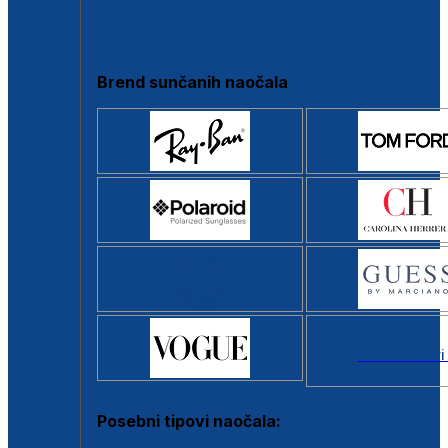
Clip-on
Poluokvir
Brend sunčanih naočala
Svi brendovi
Posebni tipovi naočala: