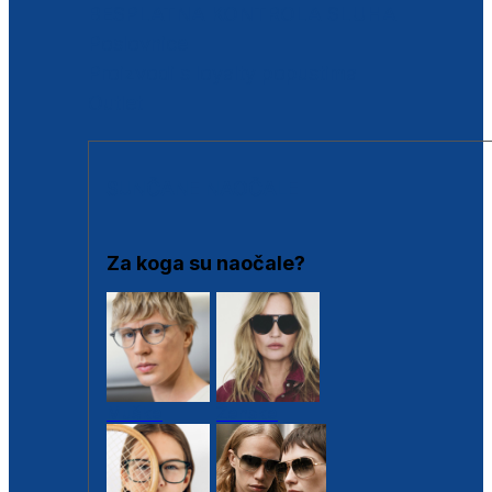
BESPLATNA KONTROLA SLUHA
Poslovnice
Proizvodi s loyalty popustima
Outlet
SUNČANE NAOČALE
Za koga su naočale?
Muške
Ženske