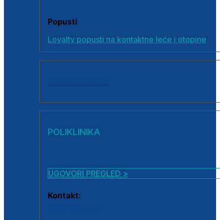
Popusti
Loyalty popusti na kontaktne leće i otopine
SVI PROIZVODI
POLIKLINIKA
UGOVORI PREGLED >
Kontakt:
0800 222 025