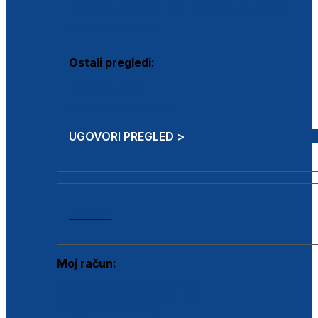
Estetska kirurgija i mali operativni zahvati
Aplikacija botoxa
Ostali pregledi:
Medicina rada
Sistematski pregled
UGOVORI PREGLED >
AKCIJE
Moj račun:
Prijava postojećeg korisnika
Registracija novog korisnika
Zaboravljena lozinka