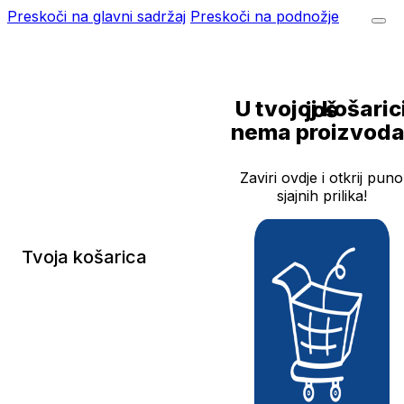
Preskoči na glavni sadržaj
Preskoči na podnožje
U tvojoj košarici još
nema proizvoda
Zaviri ovdje i otkrij puno
sjajnih prilika!
Tvoja košarica