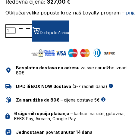
Redovna cijena:
327,00
€
Otključaj velike popuste kroz naš Loyalty program –
pri
HER0201 DIOPTRIJSKI
OKVIRI
Dodaj u košaricu
CAROLINA
HERRERA
količina
Besplatna dostava na adresu
za sve narudžbe iznad
80€
DPD ili BOX NOW dostava
(3-7 radnih dana)
Za narudžbe do 80€
– cijena dostave 5€
6 sigurnih opcija plaćanja
– kartice, na rate, gotovina,
KEKS Pay, Aircash, Google Pay
Jednostavan povrat unutar 14 dana