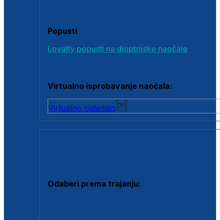
Poklon bonovi
Popusti
Loyalty popusti na dioptrijske naočale
Outlet dioptrijskih naočala
Virtualno isprobavanje naočala:
Virtualno ogledalo
KONTAKTNE LEĆE I OTOPINE
Odaberi prema trajanju:
Jednodnevne leće
Mjesečne leće