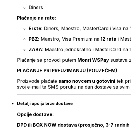
Diners
Plaćanje na rate:
Erste
: Diners, Maestro, MasterCard i Visa na
PBZ
: Maestro, Visa Premium na
12 rata
i Mas
ZABA
: Maestro jednokratno i MasterCard na 
Plaćanje se provodi putem
Monri WSPay
sustava z
PLAĆANJE PRI PREUZIMANJU (POUZEĆEM)
Proizvode plaćate
samo novcem u gotovini
tek pr
svoj e-mail te SMS poruku na dan dostave sa svim 
Detalji opcija brze dostave
Opcije dostave:
DPD ili BOX NOW dostava (prosječno, 3-7 radnih