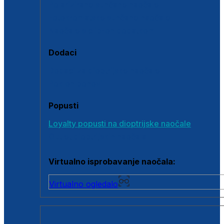
Polarizirane sunčane naočale
Fotokromatske sunčane naočale
Naočale s clip-on dodatkom
Dodaci
Dodaci za dioptrijske naočale
Poklon bonovi
Popusti
Loyalty popusti na dioptrijske naočale
Outlet dioptrijskih naočala
Virtualno isprobavanje naočala:
Virtualno ogledalo