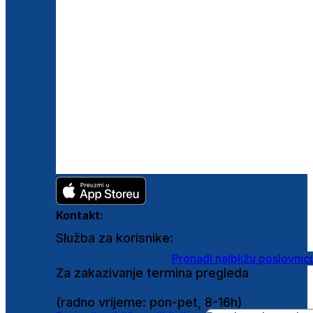
Kontakt:
Služba za korisnike:
shop@ghetaldus.hr
Pronađi najbližu poslovnic
Za zakazivanje termina pregleda
0800 222 025
(radno vrijeme: pon-pet, 8-16h)