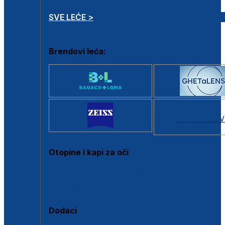
SVE LEĆE >
Brendovi leća:
SVI BRANDOV
Otopine i kapi za oči
Sve otopine za kontaktne leće
Sve kapi za oči
Dodaci