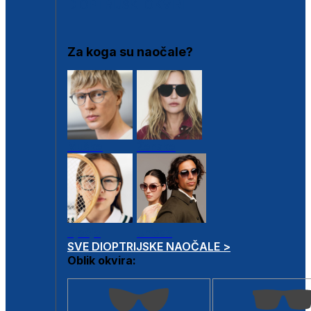
DIOPTRIJSKI OKVIRI
Za koga su naočale?
Muške
Ženske
Dječje
Unisex
SVE DIOPTRIJSKE NAOČALE >
Oblik okvira: