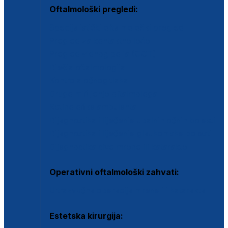
Oftalmološki pregledi:
Specijalistički oftalmološki pregled
Pregled za kontaktne leće
Pregled vidnog polja (OCT)
Dječja oftalmologija
Kontrola očnog tlaka
Drugo mišljenje oftalmologa
Retinološka ambulanta
Dijagnostika i liječenje upalnih očnih bolesti
Dijagnostika i liječenje glaukomske bolesti
Dijagnostika sive mrene ili katarakte
Operativni oftalmološki zahvati:
Ultrazvučna operacija mrene ili katarakta
Estetska kirurgija: