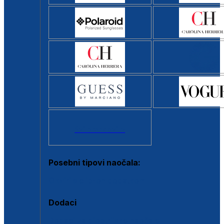
Svi brendovi >
Posebni tipovi naočala:
Okviri s clip-on dodatkom
Dodaci
Dodaci za dioptrijske naočale