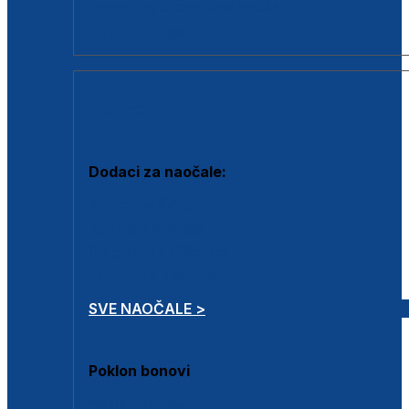
Dodaci za dioptrijske naočale
Poklon bonovi
DODACI
Dodaci za naočale:
Krpice za čišćenje
Kutijice za naočale
Sprejevi za čišćenje
Lančići za naočale
SVE NAOČALE >
Poklon bonovi
Poklon bonovi