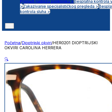
Pronađi najbližu polikliniku >
Besplatna kontrola 
>
Zakazivanje specijalističkog pregleda >
Bespla
Otvorena radna mjesta
kontrola sluha >
Početna
/
Dioptrijski okviri
/
HER0201 DIOPTRIJSKI
OKVIRI CAROLINA HERRERA
🔍