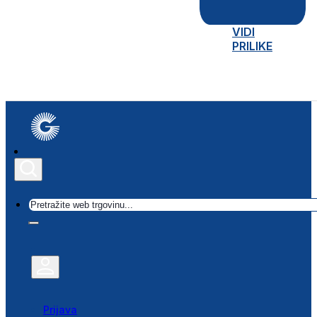
VIDI
PRILIKE
Traži
Prijava