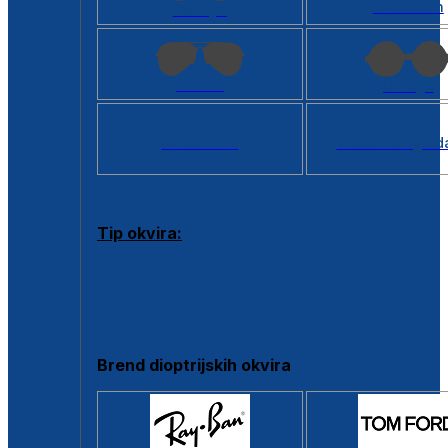
Kvadratan
Cat eye
Aviator
Okrugli
Svi oblici >
Virtualno ogled
Tip okvira:
Puni okvir
Clip-on
Poluokvir
Brend dioptrijskih okvira