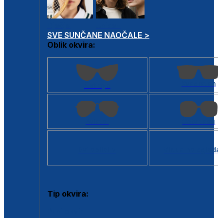
Dječje
Unisex
SVE SUNČANE NAOČALE >
Oblik okvira:
Kvadratan
Cat eye
Aviator
Četvrtasti
Svi oblici >
Virtualno ogled
Tip okvira:
Puni okvir