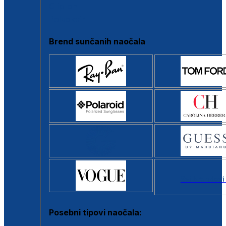
Clip-on
Poluokvir
Brend sunčanih naočala
Svi brendovi
Posebni tipovi naočala: