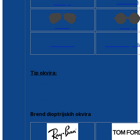
Kvadratan
Cat eye
Aviator
Okrugli
Svi oblici >
Virtualno ogled
Tip okvira:
Puni okvir
Clip-on
Poluokvir
Brend dioptrijskih okvira