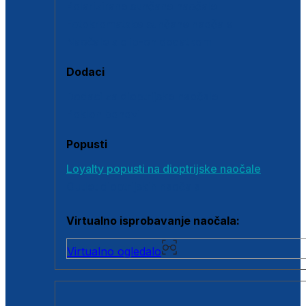
Polarizirane sunčane naočale
Fotokromatske sunčane naočale
Naočale s clip-on dodatkom
Dodaci
Dodaci za dioptrijske naočale
Poklon bonovi
Popusti
Loyalty popusti na dioptrijske naočale
Outlet dioptrijskih naočala
Virtualno isprobavanje naočala:
Virtualno ogledalo