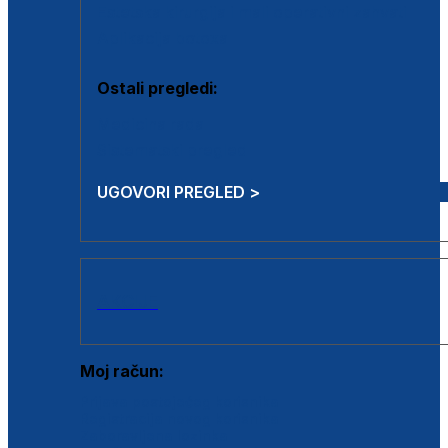
Estetska kirurgija i mali operativni zahvati
Aplikacija botoxa
Ostali pregledi:
Medicina rada
Sistematski pregled
UGOVORI PREGLED >
AKCIJE
Moj račun:
Prijava postojećeg korisnika
Registracija novog korisnika
Zaboravljena lozinka