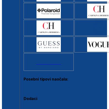
Svi brendovi >
Posebni tipovi naočala:
Okviri s clip-on dodatkom
Dodaci
Dodaci za dioptrijske naočale