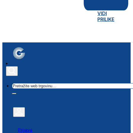
VIDI
PRILIKE
Traži
Prijava