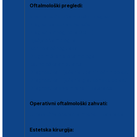
Oftalmološki pregledi:
Specijalistički oftalmološki pregled
Pregled za kontaktne leće
Pregled vidnog polja (OCT)
Dječja oftalmologija
Kontrola očnog tlaka
Drugo mišljenje oftalmologa
Retinološka ambulanta
Dijagnostika i liječenje upalnih očnih bolesti
Dijagnostika i liječenje glaukomske bolesti
Dijagnostika sive mrene ili katarakte
Operativni oftalmološki zahvati:
Ultrazvučna operacija mrene ili katarakta
Estetska kirurgija: