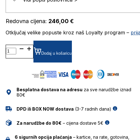
Redovna cijena:
246,00
€
Otključaj velike popuste kroz naš Loyalty program –
pri
HER0205 DIOPTRIJSKI
OKVIRI
Dodaj u košaricu
CAROLINA
HERRERA
količina
Besplatna dostava na adresu
za sve narudžbe iznad
80€
DPD ili BOX NOW dostava
(3-7 radnih dana)
Za narudžbe do 80€
– cijena dostave 5€
6 sigurnih opcija plaćanja
– kartice, na rate, gotovina,