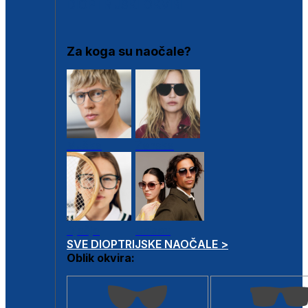
DIOPTRIJSKI OKVIRI
Za koga su naočale?
Muške
Ženske
Dječje
Unisex
SVE DIOPTRIJSKE NAOČALE >
Oblik okvira: