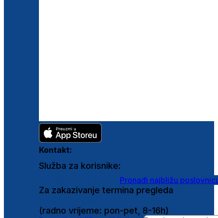
Kontakt:
Služba za korisnike:
shop@ghetaldus.hr
Pronađi najbližu poslovnic
Za zakazivanje termina pregleda
0800 222 025
(radno vrijeme: pon-pet, 8-16h)