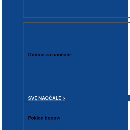
Dodaci za dioptrijske naočale
Poklon bonovi
DODACI
Dodaci za naočale:
Krpice za čišćenje
Kutijice za naočale
Sprejevi za čišćenje
Lančići za naočale
SVE NAOČALE >
Poklon bonovi
Poklon bonovi