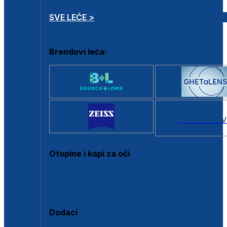
SVE LEĆE >
Brendovi leća:
SVI BRANDOV
Otopine i kapi za oči
Sve otopine za kontaktne leće
Sve kapi za oči
Dodaci