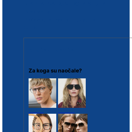
BESPLATNA KONTROLA SLUHA
Poslovnice
Proizvodi s loyalty popustima
Outlet
SUNČANE NAOČALE
Za koga su naočale?
Muške
Ženske