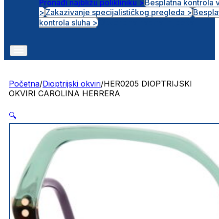
Pronađi najbližu polikliniku >
Besplatna kontrola 
>
Zakazivanje specijalističkog pregleda >
Bespla
Otvorena radna mjesta
kontrola sluha >
Početna
/
Dioptrijski okviri
/
HER0205 DIOPTRIJSKI
OKVIRI CAROLINA HERRERA
🔍