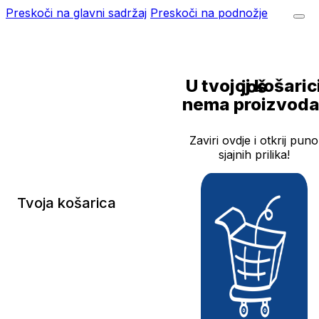
Preskoči na glavni sadržaj
Preskoči na podnožje
U tvojoj košarici još
nema proizvoda
Zaviri ovdje i otkrij puno
sjajnih prilika!
Tvoja košarica