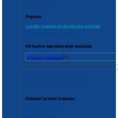
Poklon bonovi
Popusti
Loyalty popusti na dioptrijske naočale
Outlet dioptrijskih naočala
Virtualno isprobavanje naočala:
Virtualno ogledalo
KONTAKTNE LEĆE I OTOPINE
Odaberi prema trajanju:
Jednodnevne leće
Mjesečne leće