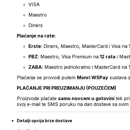
VISA
Maestro
Diners
Plaćanje na rate:
Erste
: Diners, Maestro, MasterCard i Visa na
PBZ
: Maestro, Visa Premium na
12 rata
i Mas
ZABA
: Maestro jednokratno i MasterCard na 
Plaćanje se provodi putem
Monri WSPay
sustava z
PLAĆANJE PRI PREUZIMANJU (POUZEĆEM)
Proizvode plaćate
samo novcem u gotovini
tek pr
svoj e-mail te SMS poruku na dan dostave sa svim 
Detalji opcija brze dostave