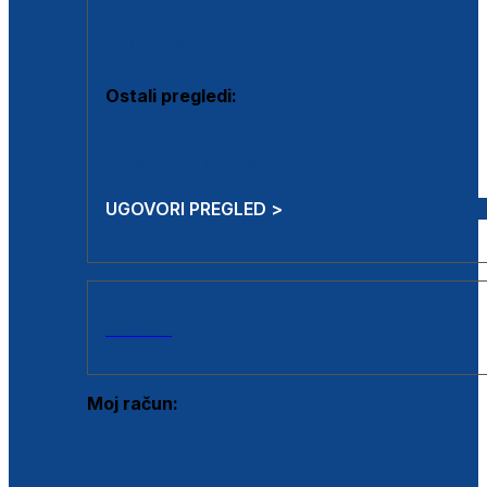
Estetska kirurgija i mali operativni zahvati
Aplikacija botoxa
Ostali pregledi:
Medicina rada
Sistematski pregled
UGOVORI PREGLED >
AKCIJE
Moj račun:
Prijava postojećeg korisnika
Registracija novog korisnika
Zaboravljena lozinka