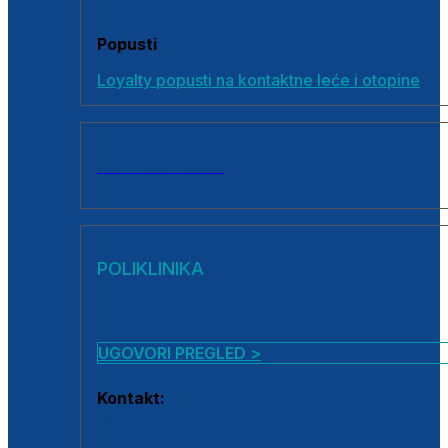
Popusti
Loyalty popusti na kontaktne leće i otopine
SVI PROIZVODI
POLIKLINIKA
UGOVORI PREGLED >
Kontakt:
0800 222 025