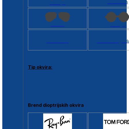
Kvadratan
Cat eye
Aviator
Okrugli
Svi oblici >
Virtualno ogled
Tip okvira:
Puni okvir
Clip-on
Poluokvir
Brend dioptrijskih okvira