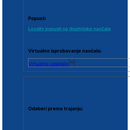
Poklon bonovi
Popusti
Loyalty popusti na dioptrijske naočale
Outlet dioptrijskih naočala
Virtualno isprobavanje naočala:
Virtualno ogledalo
KONTAKTNE LEĆE I OTOPINE
Odaberi prema trajanju:
Jednodnevne leće
Mjesečne leće