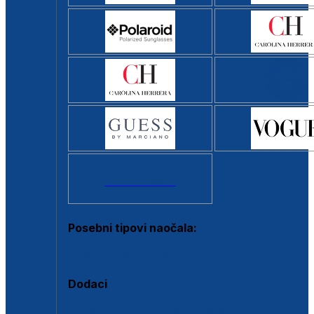
Svi brendovi >
Posebni tipovi naočala:
Okviri s clip-on dodatkom
Dodaci
Dodaci za dioptrijske naočale