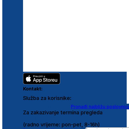
Kontakt:
Služba za korisnike:
shop@ghetaldus.hr
Pronađi najbližu poslovnic
Za zakazivanje termina pregleda
0800 222 025
(radno vrijeme: pon-pet, 8-16h)