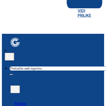
VIDI
PRILIKE
Traži
Prijava