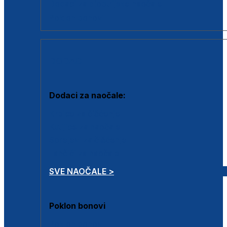
Dodaci za dioptrijske naočale
Poklon bonovi
DODACI
Dodaci za naočale:
Krpice za čišćenje
Kutijice za naočale
Sprejevi za čišćenje
Lančići za naočale
SVE NAOČALE >
Poklon bonovi
Poklon bonovi