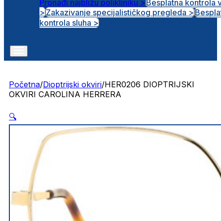
Pronađi najbližu polikliniku >
Besplatna kontrola 
>
Zakazivanje specijalističkog pregleda >
Bespla
Otvorena radna mjesta
kontrola sluha >
Početna
/
Dioptrijski okviri
/
HER0206 DIOPTRIJSKI
OKVIRI CAROLINA HERRERA
🔍