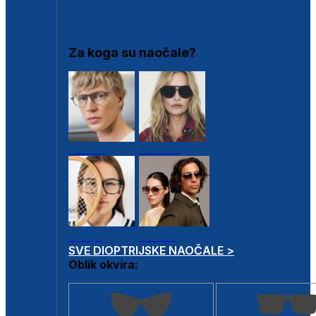
DIOPTRIJSKI OKVIRI
Za koga su naočale?
Muške
Ženske
Dječje
Unisex
SVE DIOPTRIJSKE NAOČALE >
Oblik okvira: