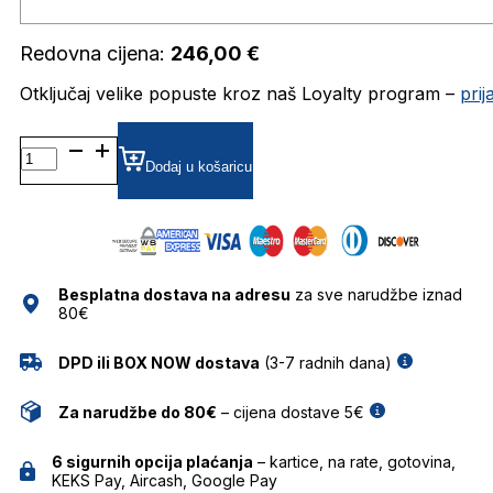
Redovna cijena:
246,00
€
Otključaj velike popuste kroz naš Loyalty program –
pri
HER0206 DIOPTRIJSKI
OKVIRI
Dodaj u košaricu
CAROLINA
HERRERA
količina
Besplatna dostava na adresu
za sve narudžbe iznad
80€
DPD ili BOX NOW dostava
(3-7 radnih dana)
Za narudžbe do 80€
– cijena dostave 5€
6 sigurnih opcija plaćanja
– kartice, na rate, gotovina,
KEKS Pay, Aircash, Google Pay