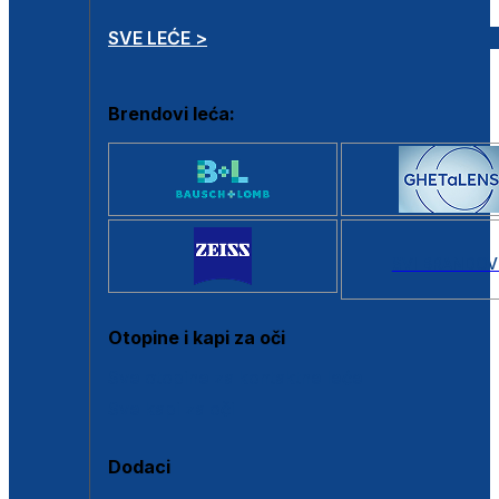
SVE LEĆE >
Brendovi leća:
SVI BRANDOV
Otopine i kapi za oči
Sve otopine za kontaktne leće
Sve kapi za oči
Dodaci