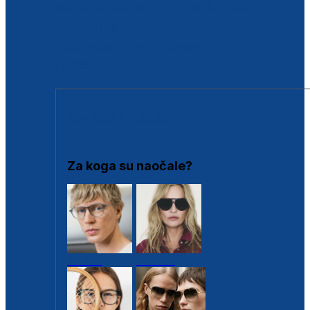
BESPLATNA KONTROLA SLUHA
Poslovnice
Proizvodi s loyalty popustima
Outlet
SUNČANE NAOČALE
Za koga su naočale?
Muške
Ženske