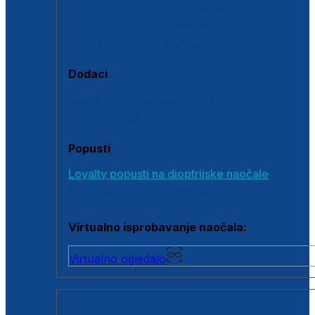
Polarizirane sunčane naočale
Fotokromatske sunčane naočale
Naočale s clip-on dodatkom
Dodaci
Dodaci za dioptrijske naočale
Poklon bonovi
Popusti
Loyalty popusti na dioptrijske naočale
Outlet dioptrijskih naočala
Virtualno isprobavanje naočala:
Virtualno ogledalo