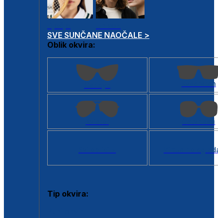
Dječje
Unisex
SVE SUNČANE NAOČALE >
Oblik okvira:
Kvadratan
Cat eye
Aviator
Četvrtasti
Svi oblici >
Virtualno ogled
Tip okvira:
Puni okvir