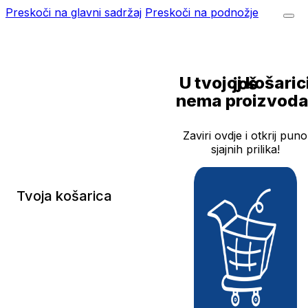
Preskoči na glavni sadržaj
Preskoči na podnožje
U tvojoj košarici još
nema proizvoda
Zaviri ovdje i otkrij puno
sjajnih prilika!
Tvoja košarica