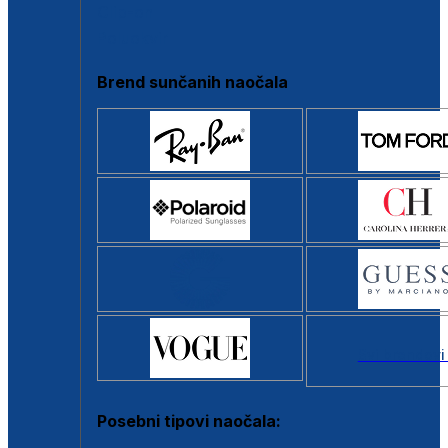
Clip-on
Poluokvir
Brend sunčanih naočala
Svi brendovi
Posebni tipovi naočala: