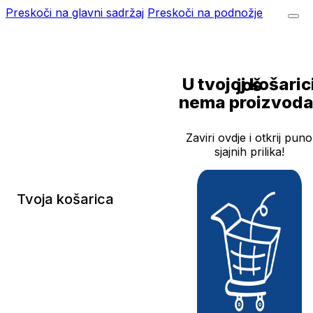
Preskoči na glavni sadržaj
Preskoči na podnožje
U tvojoj košarici još
nema proizvoda
Zaviri ovdje i otkrij puno
sjajnih prilika!
Tvoja košarica