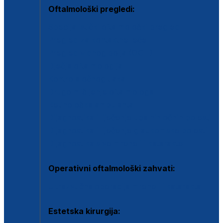
Oftalmološki pregledi:
Specijalistički oftalmološki pregled
Pregled za kontaktne leće
Pregled vidnog polja (OCT)
Dječja oftalmologija
Kontrola očnog tlaka
Drugo mišljenje oftalmologa
Retinološka ambulanta
Dijagnostika i liječenje upalnih očnih bolesti
Dijagnostika i liječenje glaukomske bolesti
Dijagnostika sive mrene ili katarakte
Operativni oftalmološki zahvati:
Ultrazvučna operacija mrene ili katarakta
Estetska kirurgija: