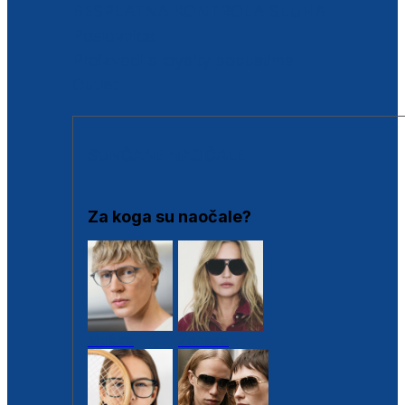
BESPLATNA KONTROLA SLUHA
Poslovnice
Proizvodi s loyalty popustima
Outlet
SUNČANE NAOČALE
Za koga su naočale?
Muške
Ženske