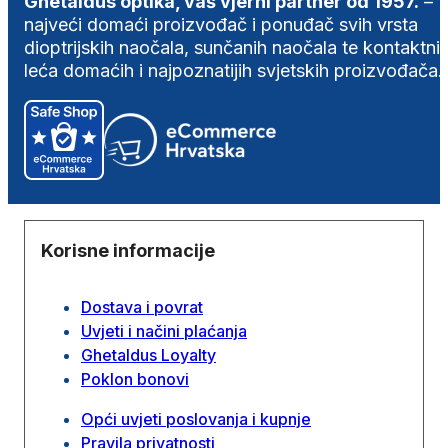
Ghetaldus optika, vaš vjerni partner od 1957.
–
najveći domaći proizvođač i ponuđač svih vrsta
dioptrijskih naočala, sunčanih naočala te kontaktni
leća domaćih i najpoznatijih svjetskih proizvođača.
Korisne informacije
Dostava i povrat
Uvjeti i načini plaćanja
Ghetaldus Loyalty
Poklon bonovi
Opći uvjeti poslovanja i kupnje
Pravila privatnosti