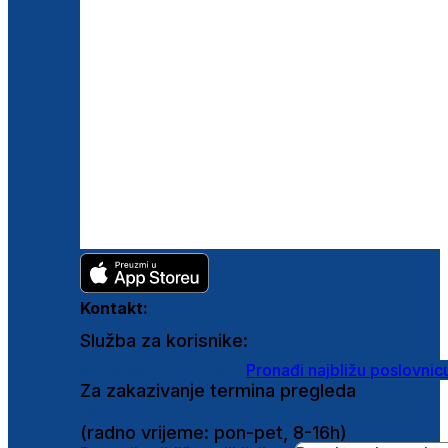
Kontakt:
Služba za korisnike:
shop@ghetaldus.hr
Pronađi najbližu poslovnic
Za zakazivanje termina pregleda
0800 222 025
(radno vrijeme: pon-pet, 8-16h)