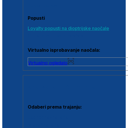
Poklon bonovi
Popusti
Loyalty popusti na dioptrijske naočale
Outlet dioptrijskih naočala
Virtualno isprobavanje naočala:
Virtualno ogledalo
KONTAKTNE LEĆE I OTOPINE
Odaberi prema trajanju:
Jednodnevne leće
Mjesečne leće