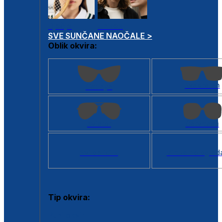
Dječje
Unisex
SVE SUNČANE NAOČALE >
Oblik okvira:
Kvadratan
Cat eye
Aviator
Četvrtasti
Svi oblici >
Virtualno ogled
Tip okvira:
Puni okvir