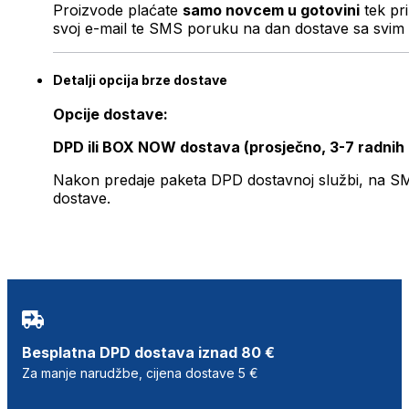
Proizvode plaćate
samo novcem u gotovini
tek pr
svoj e-mail te SMS poruku na dan dostave sa svim 
Detalji opcija brze dostave
Opcije dostave:
DPD ili BOX NOW dostava (prosječno, 3-7 radnih
Nakon predaje paketa DPD dostavnoj službi, na SMS 
dostave.
Besplatna DPD dostava iznad 80 €
Za manje narudžbe, cijena dostave 5 €