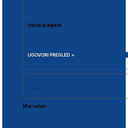
Estetska kirurgija i mali operativni zahvati
Aplikacija botoxa
Ostali pregledi:
Medicina rada
Sistematski pregled
UGOVORI PREGLED >
AKCIJE
Moj račun:
Prijava postojećeg korisnika
Registracija novog korisnika
Zaboravljena lozinka