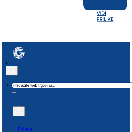
VIDI
PRILIKE
Traži
Prijava