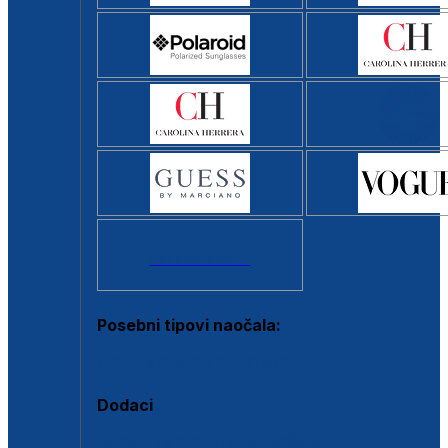
Svi brendovi >
Posebni tipovi naočala:
Okviri s clip-on dodatkom
Dodaci
Dodaci za dioptrijske naočale