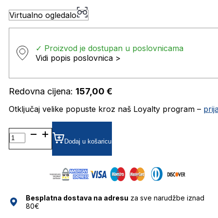
Virtualno ogledalo
✓ Proizvod je dostupan u poslovnicama
Vidi popis poslovnica >
Redovna cijena:
157,00
€
Otključaj velike popuste kroz naš Loyalty program –
pri
HU582371 DIOPTRIJSKI
OKVIRI
Dodaj u košaricu
HUMPHREY'S
količina
Besplatna dostava na adresu
za sve narudžbe iznad
80€