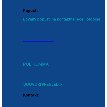
Popusti
Loyalty popusti na kontaktne leće i otopine
SVI PROIZVODI
POLIKLINIKA
UGOVORI PREGLED >
Kontakt:
0800 222 025