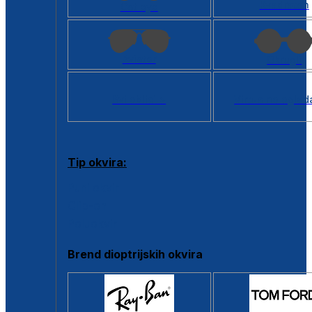
Kvadratan
Cat eye
Aviator
Okrugli
Svi oblici >
Virtualno ogled
Tip okvira:
Puni okvir
Clip-on
Poluokvir
Brend dioptrijskih okvira