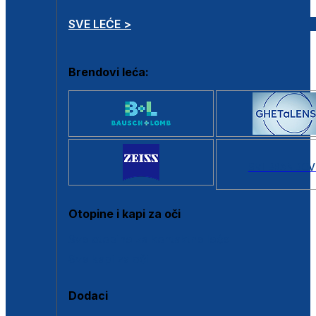
SVE LEĆE >
Brendovi leća:
SVI BRANDOV
Otopine i kapi za oči
Sve otopine za kontaktne leće
Sve kapi za oči
Dodaci