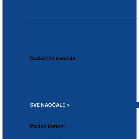
Dodaci za dioptrijske naočale
Poklon bonovi
DODACI
Dodaci za naočale:
Krpice za čišćenje
Kutijice za naočale
Sprejevi za čišćenje
Lančići za naočale
SVE NAOČALE >
Poklon bonovi
Poklon bonovi