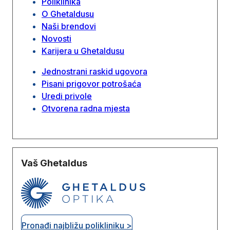
Poliklinika
O Ghetaldusu
Naši brendovi
Novosti
Karijera u Ghetaldusu
Jednostrani raskid ugovora
Pisani prigovor potrošaća
Uredi privole
Otvorena radna mjesta
Vaš Ghetaldus
Pronađi najbližu polikliniku >