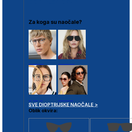
DIOPTRIJSKI OKVIRI
Za koga su naočale?
Muške
Ženske
Dječje
Unisex
SVE DIOPTRIJSKE NAOČALE >
Oblik okvira: