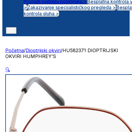
Pronađi najbližu polikliniku >
Besplatna kontrola 
>
Zakazivanje specijalističkog pregleda >
Bespla
Otvorena radna mjesta
kontrola sluha >
Početna
/
Dioptrijski okviri
/
HU582371 DIOPTRIJSKI
OKVIRI HUMPHREY’S
🔍