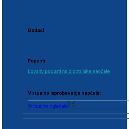
Polarizirane sunčane naočale
Fotokromatske sunčane naočale
Naočale s clip-on dodatkom
Dodaci
Dodaci za dioptrijske naočale
Poklon bonovi
Popusti
Loyalty popusti na dioptrijske naočale
Outlet dioptrijskih naočala
Virtualno isprobavanje naočala:
Virtualno ogledalo