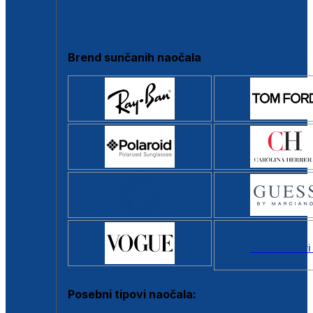
Clip-on
Poluokvir
Brend sunčanih naočala
Svi brendovi
Posebni tipovi naočala: