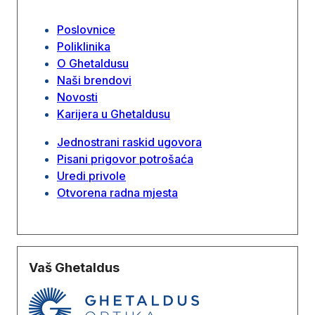
Poslovnice
Poliklinika
O Ghetaldusu
Naši brendovi
Novosti
Karijera u Ghetaldusu
Jednostrani raskid ugovora
Pisani prigovor potrošaća
Uredi privole
Otvorena radna mjesta
Vaš Ghetaldus