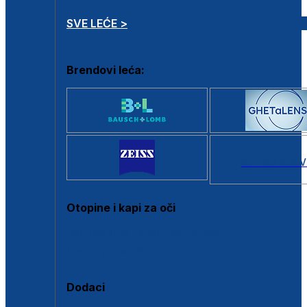
SVE LEĆE >
Brendovi leća:
SVI BRANDOV
Otopine i kapi za oči
Sve otopine za kontaktne leće
Sve kapi za oči
Dodaci