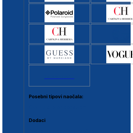
Svi brendovi >
Posebni tipovi naočala:
Okviri s clip-on dodatkom
Dodaci
Dodaci za dioptrijske naočale