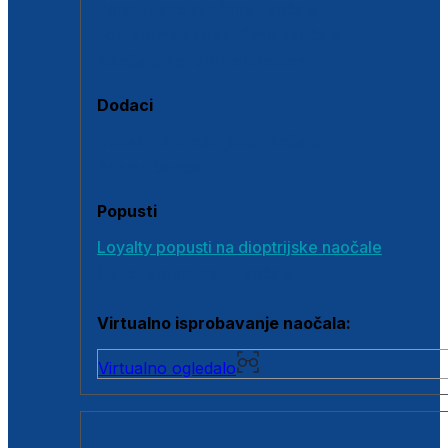
Polarizirane sunčane naočale
Fotokromatske sunčane naočale
Naočale s clip-on dodatkom
Dodaci
Dodaci za dioptrijske naočale
Poklon bonovi
Popusti
Loyalty popusti na dioptrijske naočale
Outlet dioptrijskih naočala
Virtualno isprobavanje naočala:
Virtualno ogledalo