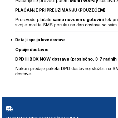
Plaćanje se provodi putem
Monri WSPay
sustava z
PLAĆANJE PRI PREUZIMANJU (POUZEĆEM)
Proizvode plaćate
samo novcem u gotovini
tek pr
svoj e-mail te SMS poruku na dan dostave sa svim 
Detalji opcija brze dostave
Opcije dostave:
DPD ili BOX NOW dostava (prosječno, 3-7 radnih
Nakon predaje paketa DPD dostavnoj službi, na SMS 
dostave.