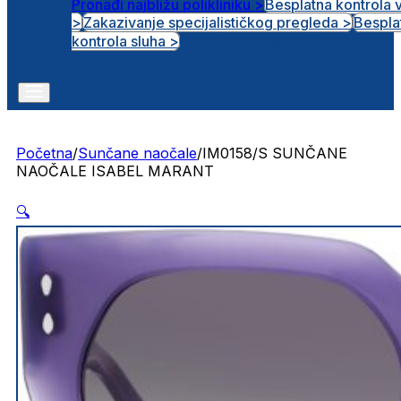
Pronađi najbližu polikliniku >
Besplatna kontrola 
>
Zakazivanje specijalističkog pregleda >
Bespla
Otvorena radna mjesta
kontrola sluha >
Početna
/
Sunčane naočale
/
IM0158/S SUNČANE
NAOČALE ISABEL MARANT
🔍