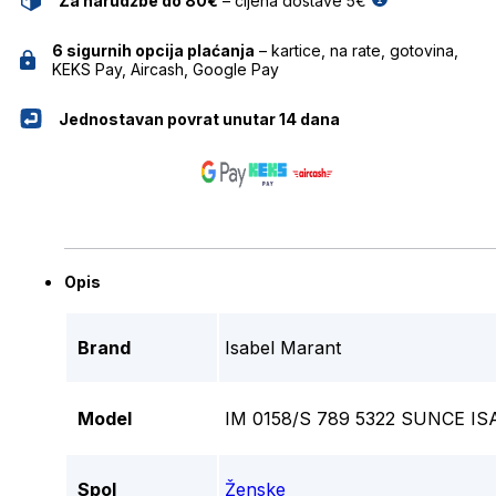
Za narudžbe do 80€
– cijena dostave 5€
6 sigurnih opcija plaćanja
– kartice, na rate, gotovina,
KEKS Pay, Aircash, Google Pay
Jednostavan povrat unutar 14 dana
Opis
Brand
Isabel Marant
Model
IM 0158/S 789 5322 SUNCE 
Spol
Ženske