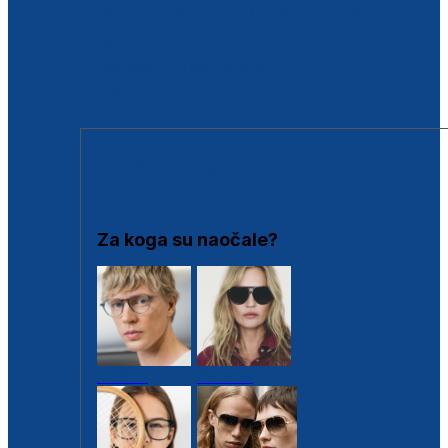
BESPLATNA KONTROLA SLUHA
Poslovnice
Proizvodi s loyalty popustima
Outlet
SUNČANE NAOČALE
Za koga su naočale?
Muške
Ženske