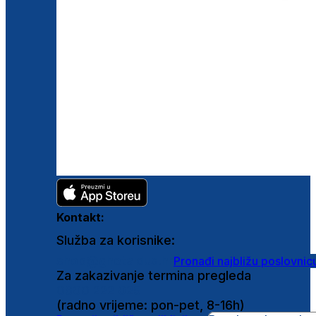
Kontakt:
Služba za korisnike:
shop@ghetaldus.hr
Pronađi najbližu poslovnic
Za zakazivanje termina pregleda
0800 222 025
(radno vrijeme: pon-pet, 8-16h)