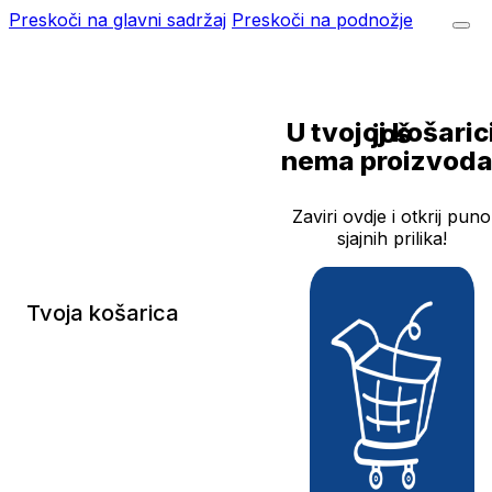
Preskoči na glavni sadržaj
Preskoči na podnožje
U tvojoj košarici još
nema proizvoda
Zaviri ovdje i otkrij puno
sjajnih prilika!
Tvoja košarica