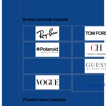
Clip-on
Poluokvir
Brend sunčanih naočala
Svi brendovi
Posebni tipovi naočala: