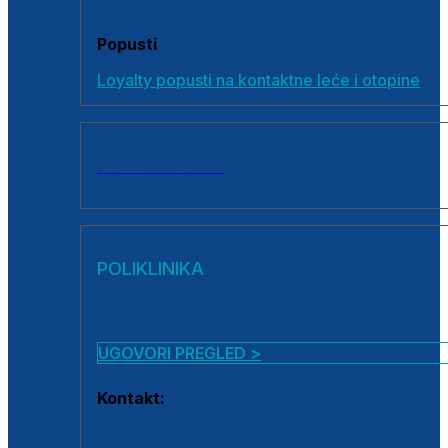
Popusti
Loyalty popusti na kontaktne leće i otopine
SVI PROIZVODI
POLIKLINIKA
UGOVORI PREGLED >
Kontakt:
0800 222 025