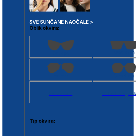
Dječje
Unisex
SVE SUNČANE NAOČALE >
Oblik okvira:
Kvadratan
Cat eye
Aviator
Četvrtasti
Svi oblici >
Virtualno ogled
Tip okvira:
Puni okvir