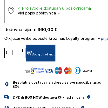
✓ Proizvod je dostupan u poslovnicama
Vidi popis poslovnica >
Redovna cijena:
360,00
€
Otključaj velike popuste kroz naš Loyalty program –
pri
IM0158/S SUNČANE
NAOČALE
Dodaj u košaricu
ISABEL
MARANT
količina
Besplatna dostava na adresu
za sve narudžbe iznad
80€
DPD ili BOX NOW dostava
(3-7 radnih dana)