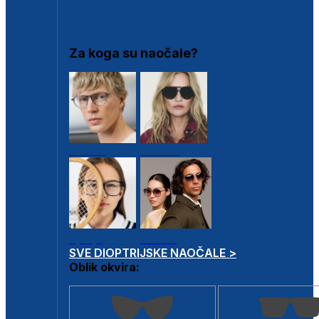
DIOPTRIJSKI OKVIRI
Za koga su naočale?
Muške
Ženske
Dječje
Unisex
SVE DIOPTRIJSKE NAOČALE >
Oblik okvira: