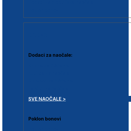
Dodaci za dioptrijske naočale
Poklon bonovi
DODACI
Dodaci za naočale:
Krpice za čišćenje
Kutijice za naočale
Sprejevi za čišćenje
Lančići za naočale
SVE NAOČALE >
Poklon bonovi
Poklon bonovi