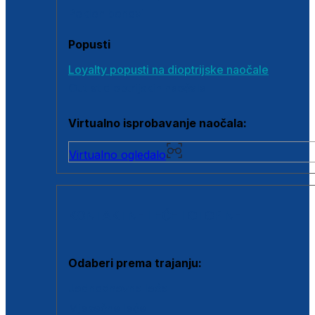
Poklon bonovi
Popusti
Loyalty popusti na dioptrijske naočale
Outlet dioptrijskih naočala
Virtualno isprobavanje naočala:
Virtualno ogledalo
KONTAKTNE LEĆE I OTOPINE
Odaberi prema trajanju:
Jednodnevne leće
Mjesečne leće