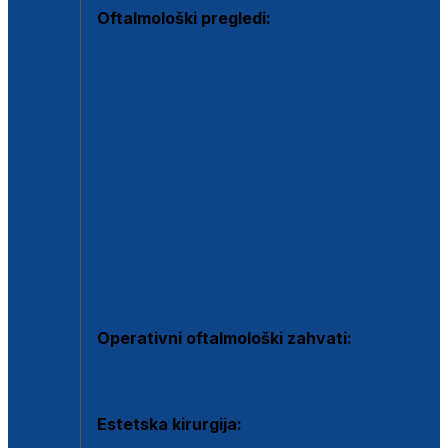
Oftalmološki pregledi:
Specijalistički oftalmološki pregled
Pregled za kontaktne leće
Pregled vidnog polja (OCT)
Dječja oftalmologija
Kontrola očnog tlaka
Drugo mišljenje oftalmologa
Retinološka ambulanta
Dijagnostika i liječenje upalnih očnih bolesti
Dijagnostika i liječenje glaukomske bolesti
Dijagnostika sive mrene ili katarakte
Operativni oftalmološki zahvati:
Ultrazvučna operacija mrene ili katarakta
Estetska kirurgija: