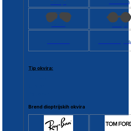
Kvadratan
Cat eye
Aviator
Okrugli
Svi oblici >
Virtualno ogled
Tip okvira:
Puni okvir
Clip-on
Poluokvir
Brend dioptrijskih okvira