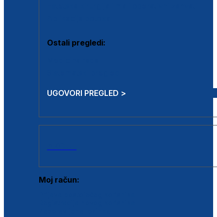
Estetska kirurgija i mali operativni zahvati
Aplikacija botoxa
Ostali pregledi:
Medicina rada
Sistematski pregled
UGOVORI PREGLED >
AKCIJE
Moj račun:
Prijava postojećeg korisnika
Registracija novog korisnika
Zaboravljena lozinka