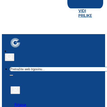
VIDI
PRILIKE
Traži
Prijava