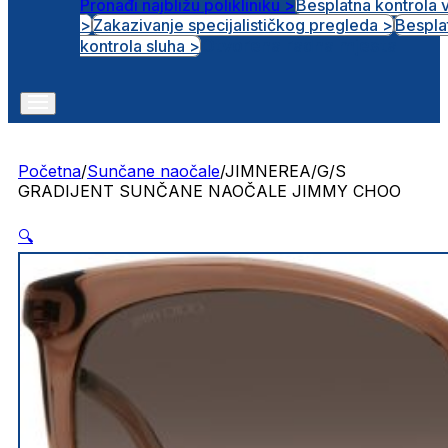
Pronađi najbližu polikliniku >
Besplatna kontrola 
>
Zakazivanje specijalističkog pregleda >
Bespla
Otvorena radna mjesta
kontrola sluha >
Početna
/
Sunčane naočale
/
JIMNEREA/G/S
GRADIJENT SUNČANE NAOČALE JIMMY CHOO
🔍