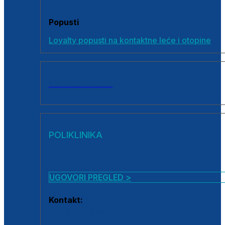
Popusti
Loyalty popusti na kontaktne leće i otopine
SVI PROIZVODI
POLIKLINIKA
UGOVORI PREGLED >
Kontakt:
0800 222 025