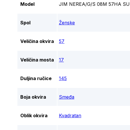
Model
JIM NEREA/G/S 08M 57HA S
Spol
Ženske
Veličina okvira
57
Veličina mosta
17
Duljina ručice
145
Boja okvira
Smeđa
Oblik okvira
Kvadratan