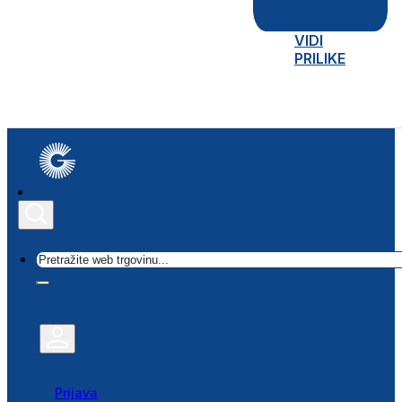
VIDI
PRILIKE
Traži
Prijava