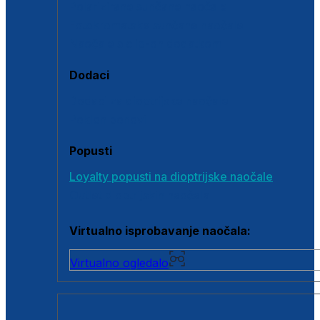
Polarizirane sunčane naočale
Fotokromatske sunčane naočale
Naočale s clip-on dodatkom
Dodaci
Dodaci za dioptrijske naočale
Poklon bonovi
Popusti
Loyalty popusti na dioptrijske naočale
Outlet dioptrijskih naočala
Virtualno isprobavanje naočala:
Virtualno ogledalo