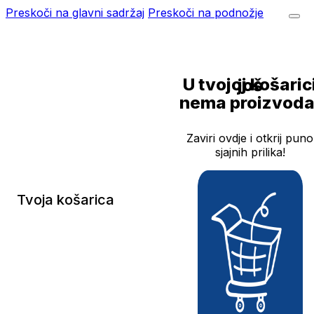
Preskoči na glavni sadržaj
Preskoči na podnožje
U tvojoj košarici još
nema proizvoda
Zaviri ovdje i otkrij puno
sjajnih prilika!
Tvoja košarica