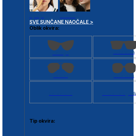
Dječje
Unisex
SVE SUNČANE NAOČALE >
Oblik okvira:
Kvadratan
Cat eye
Aviator
Četvrtasti
Svi oblici >
Virtualno ogled
Tip okvira:
Puni okvir