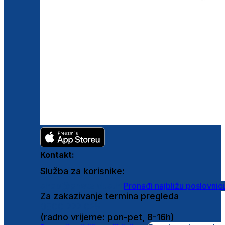
Kontakt:
Služba za korisnike:
shop@ghetaldus.hr
Pronađi najbližu poslovnic
Za zakazivanje termina pregleda
0800 222 025
(radno vrijeme: pon-pet, 8-16h)