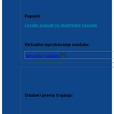
Poklon bonovi
Popusti
Loyalty popusti na dioptrijske naočale
Outlet dioptrijskih naočala
Virtualno isprobavanje naočala:
Virtualno ogledalo
KONTAKTNE LEĆE I OTOPINE
Odaberi prema trajanju:
Jednodnevne leće
Mjesečne leće