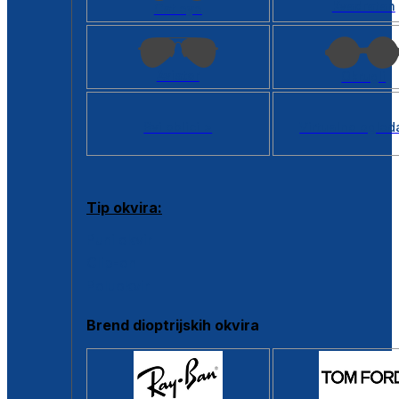
Kvadratan
Cat eye
Aviator
Okrugli
Svi oblici >
Virtualno ogled
Tip okvira:
Puni okvir
Clip-on
Poluokvir
Brend dioptrijskih okvira