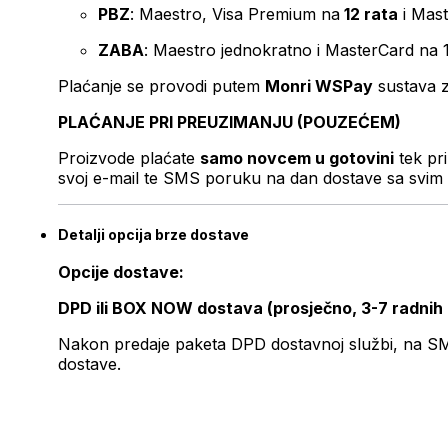
PBZ
: Maestro, Visa Premium na
12 rata
i Mas
ZABA
: Maestro jednokratno i MasterCard na 
Plaćanje se provodi putem
Monri WSPay
sustava z
PLAĆANJE PRI PREUZIMANJU (POUZEĆEM)
Proizvode plaćate
samo novcem u gotovini
tek pr
svoj e-mail te SMS poruku na dan dostave sa svim 
Detalji opcija brze dostave
Opcije dostave:
DPD ili BOX NOW dostava (prosječno, 3-7 radnih
Nakon predaje paketa DPD dostavnoj službi, na SMS 
dostave.