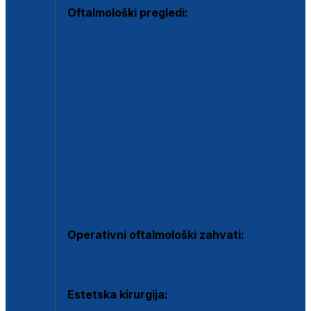
Oftalmološki pregledi:
Specijalistički oftalmološki pregled
Pregled za kontaktne leće
Pregled vidnog polja (OCT)
Dječja oftalmologija
Kontrola očnog tlaka
Drugo mišljenje oftalmologa
Retinološka ambulanta
Dijagnostika i liječenje upalnih očnih bolesti
Dijagnostika i liječenje glaukomske bolesti
Dijagnostika sive mrene ili katarakte
Operativni oftalmološki zahvati:
Ultrazvučna operacija mrene ili katarakta
Estetska kirurgija: