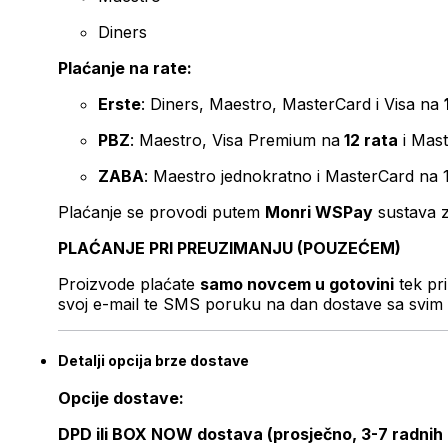
Diners
Plaćanje na rate:
Erste
: Diners, Maestro, MasterCard i Visa na
PBZ
: Maestro, Visa Premium na
12 rata
i Mas
ZABA
: Maestro jednokratno i MasterCard na 
Plaćanje se provodi putem
Monri WSPay
sustava z
PLAĆANJE PRI PREUZIMANJU (POUZEĆEM)
Proizvode plaćate
samo novcem u gotovini
tek pr
svoj e-mail te SMS poruku na dan dostave sa svim 
Detalji opcija brze dostave
Opcije dostave:
DPD ili BOX NOW dostava (prosječno, 3-7 radnih