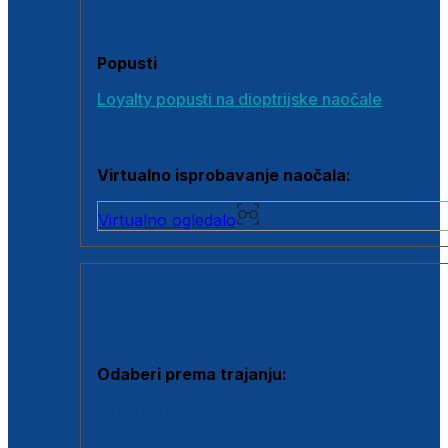
Poklon bonovi
Popusti
Loyalty popusti na dioptrijske naočale
Outlet dioptrijskih naočala
Virtualno isprobavanje naočala:
Virtualno ogledalo
KONTAKTNE LEĆE I OTOPINE
Odaberi prema trajanju:
Jednodnevne leće
Mjesečne leće