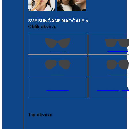
Dječje
Unisex
SVE SUNČANE NAOČALE >
Oblik okvira:
Kvadratan
Cat eye
Aviator
Četvrtasti
Svi oblici >
Virtualno ogled
Tip okvira:
Puni okvir