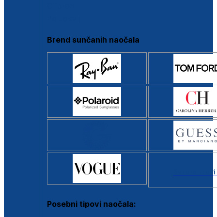
Clip-on
Poluokvir
Brend sunčanih naočala
Svi brendovi
Posebni tipovi naočala: