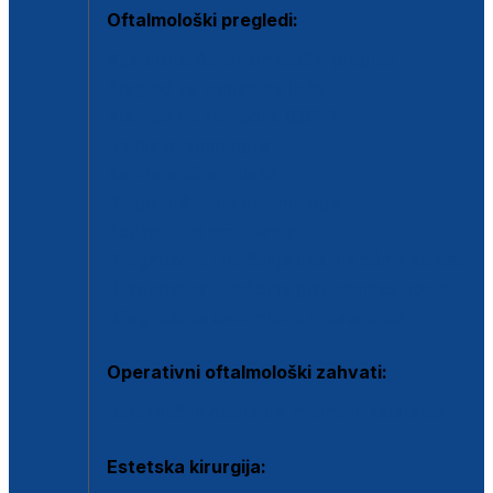
Oftalmološki pregledi:
Specijalistički oftalmološki pregled
Pregled za kontaktne leće
Pregled vidnog polja (OCT)
Dječja oftalmologija
Kontrola očnog tlaka
Drugo mišljenje oftalmologa
Retinološka ambulanta
Dijagnostika i liječenje upalnih očnih bolesti
Dijagnostika i liječenje glaukomske bolesti
Dijagnostika sive mrene ili katarakte
Operativni oftalmološki zahvati:
Ultrazvučna operacija mrene ili katarakta
Estetska kirurgija: