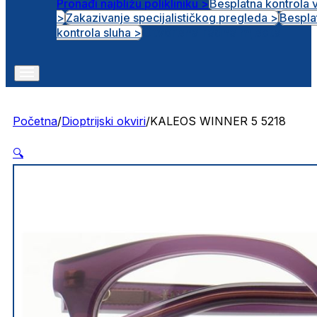
Pronađi najbližu polikliniku >
Besplatna kontrola 
>
Zakazivanje specijalističkog pregleda >
Bespla
Otvorena radna mjesta
kontrola sluha >
Početna
/
Dioptrijski okviri
/
KALEOS WINNER 5 5218
🔍