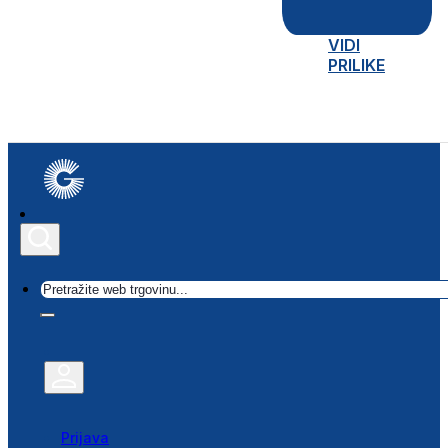
VIDI
PRILIKE
Traži
Prijava