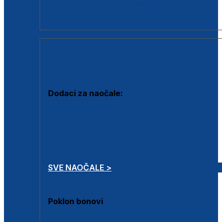
Dodaci za dioptrijske naočale
Poklon bonovi
DODACI
Dodaci za naočale:
Krpice za čišćenje
Kutijice za naočale
Sprejevi za čišćenje
Lančići za naočale
SVE NAOČALE >
Poklon bonovi
Poklon bonovi