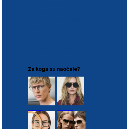
BESPLATNA KONTROLA SLUHA
Poslovnice
Proizvodi s loyalty popustima
Outlet
SUNČANE NAOČALE
Za koga su naočale?
Muške
Ženske