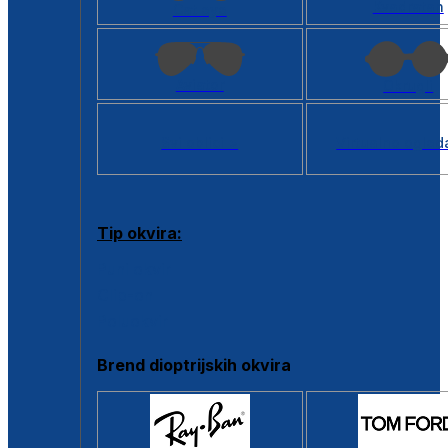
Kvadratan
Cat eye
Aviator
Okrugli
Svi oblici >
Virtualno ogled
Tip okvira:
Puni okvir
Clip-on
Poluokvir
Brend dioptrijskih okvira