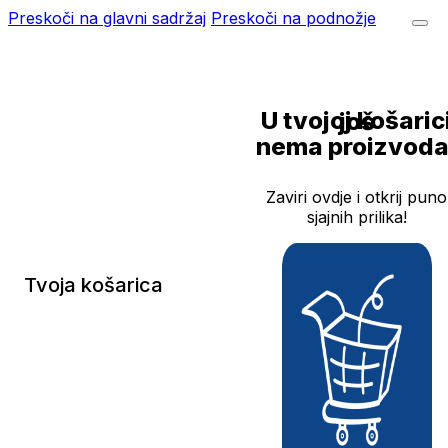
Preskoči na glavni sadržaj
Preskoči na podnožje
U tvojoj košarici još
nema proizvoda
Zaviri ovdje i otkrij puno
sjajnih prilika!
Tvoja košarica