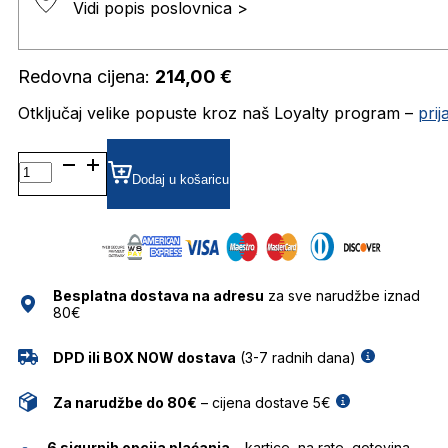
Vidi popis poslovnica >
Redovna cijena:
214,00
€
Otključaj velike popuste kroz naš Loyalty program –
pri
KALEOS
WINNER
Dodaj u košaricu
5
5218
količina
Besplatna dostava na adresu
za sve narudžbe iznad
80€
DPD ili BOX NOW dostava
(3-7 radnih dana)
Za narudžbe do 80€
– cijena dostave 5€
6 sigurnih opcija plaćanja
– kartice, na rate, gotovina,