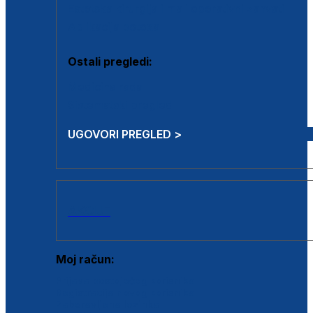
Estetska kirurgija i mali operativni zahvati
Aplikacija botoxa
Ostali pregledi:
Medicina rada
Sistematski pregled
UGOVORI PREGLED >
AKCIJE
Moj račun:
Prijava postojećeg korisnika
Registracija novog korisnika
Zaboravljena lozinka