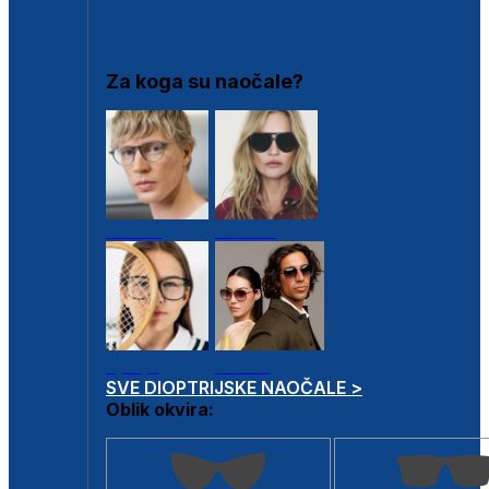
DIOPTRIJSKI OKVIRI
Za koga su naočale?
Muške
Ženske
Dječje
Unisex
SVE DIOPTRIJSKE NAOČALE >
Oblik okvira: