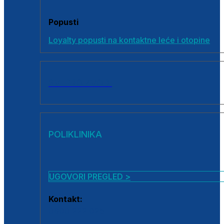
Popusti
Loyalty popusti na kontaktne leće i otopine
SVI PROIZVODI
POLIKLINIKA
UGOVORI PREGLED >
Kontakt:
0800 222 025