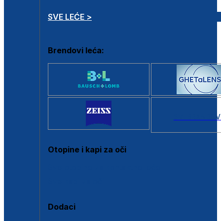
SVE LEĆE >
Brendovi leća:
SVI BRANDOV
Otopine i kapi za oči
Sve otopine za kontaktne leće
Sve kapi za oči
Dodaci