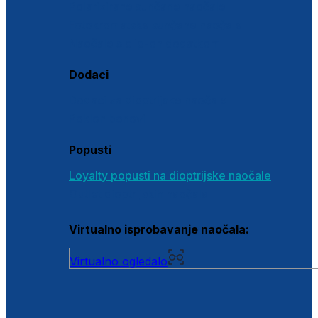
Polarizirane sunčane naočale
Fotokromatske sunčane naočale
Naočale s clip-on dodatkom
Dodaci
Dodaci za dioptrijske naočale
Poklon bonovi
Popusti
Loyalty popusti na dioptrijske naočale
Outlet dioptrijskih naočala
Virtualno isprobavanje naočala:
Virtualno ogledalo