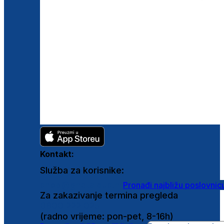
Kontakt:
Služba za korisnike:
shop@ghetaldus.hr
Pronađi najbližu poslovnic
Za zakazivanje termina pregleda
0800 222 025
(radno vrijeme: pon-pet, 8-16h)