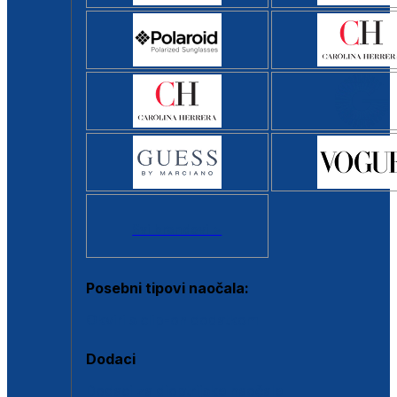
Svi brendovi >
Posebni tipovi naočala:
Okviri s clip-on dodatkom
Dodaci
Dodaci za dioptrijske naočale