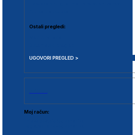
Estetska kirurgija i mali operativni zahvati
Aplikacija botoxa
Ostali pregledi:
Medicina rada
Sistematski pregled
UGOVORI PREGLED >
AKCIJE
Moj račun:
Prijava postojećeg korisnika
Registracija novog korisnika
Zaboravljena lozinka