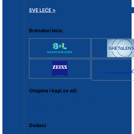
SVE LEĆE >
Brendovi leća:
SVI BRANDOV
Otopine i kapi za oči
Sve otopine za kontaktne leće
Sve kapi za oči
Dodaci