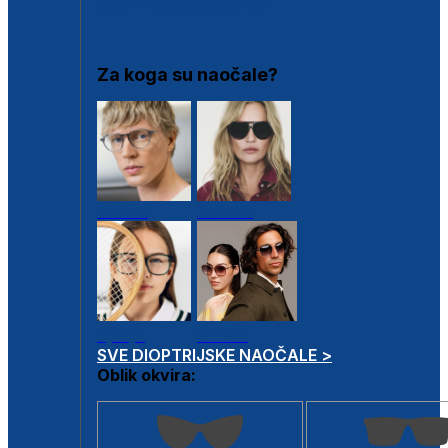
DIOPTRIJSKI OKVIRI
Za koga su naočale?
Muške
Ženske
Dječje
Unisex
SVE DIOPTRIJSKE NAOČALE >
Oblik okvira: