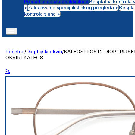
Pronađi najbližu polikliniku >
Besplatna kontrola 
>
Zakazivanje specijalističkog pregleda >
Bespla
Otvorena radna mjesta
kontrola sluha >
Početna
/
Dioptrijski okviri
/
KALEOSFROST2 DIOPTRIJSK
OKVIRI KALEOS
🔍