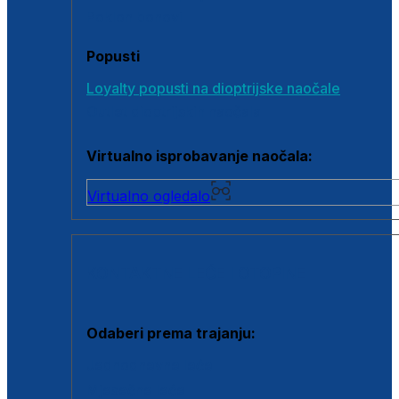
Poklon bonovi
Popusti
Loyalty popusti na dioptrijske naočale
Outlet dioptrijskih naočala
Virtualno isprobavanje naočala:
Virtualno ogledalo
KONTAKTNE LEĆE I OTOPINE
Odaberi prema trajanju:
Jednodnevne leće
Mjesečne leće