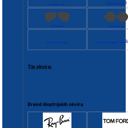
Kvadratan
Cat eye
Aviator
Okrugli
Svi oblici >
Virtualno ogled
Tip okvira:
Puni okvir
Clip-on
Poluokvir
Brend dioptrijskih okvira