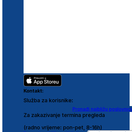
Kontakt:
Služba za korisnike:
shop@ghetaldus.hr
Pronađi najbližu poslovnic
Za zakazivanje termina pregleda
0800 222 025
(radno vrijeme: pon-pet, 8-16h)