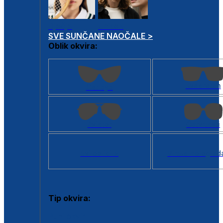
Dječje
Unisex
SVE SUNČANE NAOČALE >
Oblik okvira:
Kvadratan
Cat eye
Aviator
Četvrtasti
Svi oblici >
Virtualno ogled
Tip okvira:
Puni okvir