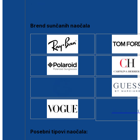
Clip-on
Poluokvir
Brend sunčanih naočala
Svi brendovi
Posebni tipovi naočala: