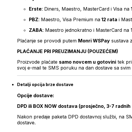
Erste
: Diners, Maestro, MasterCard i Visa na
PBZ
: Maestro, Visa Premium na
12 rata
i Mas
ZABA
: Maestro jednokratno i MasterCard na 
Plaćanje se provodi putem
Monri WSPay
sustava z
PLAĆANJE PRI PREUZIMANJU (POUZEĆEM)
Proizvode plaćate
samo novcem u gotovini
tek pr
svoj e-mail te SMS poruku na dan dostave sa svim 
Detalji opcija brze dostave
Opcije dostave:
DPD ili BOX NOW dostava (prosječno, 3-7 radnih
Nakon predaje paketa DPD dostavnoj službi, na SMS 
dostave.