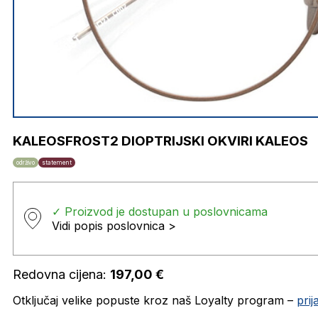
KALEOSFROST2 DIOPTRIJSKI OKVIRI KALEOS
održivo
statement
✓ Proizvod je dostupan u poslovnicama
Vidi popis poslovnica >
Redovna cijena:
197,00
€
Otključaj velike popuste kroz naš Loyalty program –
pri