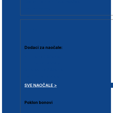
Dodaci za dioptrijske naočale
Poklon bonovi
DODACI
Dodaci za naočale:
Krpice za čišćenje
Kutijice za naočale
Sprejevi za čišćenje
Lančići za naočale
SVE NAOČALE >
Poklon bonovi
Poklon bonovi