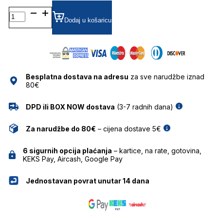
KALEOSFROST2 DIOPTRIJSKI
OKVIRI
Dodaj u košaricu
KALEOS
količina
Besplatna dostava na adresu
za sve narudžbe iznad
80€
DPD ili BOX NOW dostava
(3-7 radnih dana)
Za narudžbe do 80€
– cijena dostave 5€
6 sigurnih opcija plaćanja
– kartice, na rate, gotovina,
KEKS Pay, Aircash, Google Pay
Jednostavan povrat unutar 14 dana