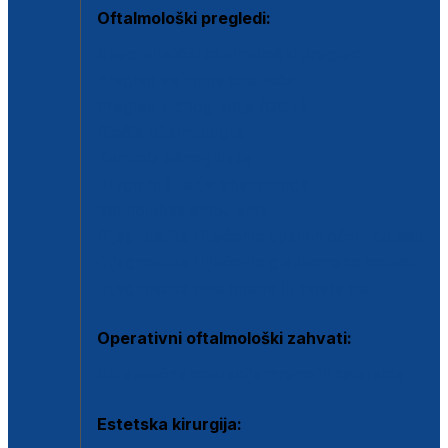
Oftalmološki pregledi:
Specijalistički oftalmološki pregled
Pregled za kontaktne leće
Pregled vidnog polja (OCT)
Dječja oftalmologija
Kontrola očnog tlaka
Drugo mišljenje oftalmologa
Retinološka ambulanta
Dijagnostika i liječenje upalnih očnih bolesti
Dijagnostika i liječenje glaukomske bolesti
Dijagnostika sive mrene ili katarakte
Operativni oftalmološki zahvati:
Ultrazvučna operacija mrene ili katarakta
Estetska kirurgija: