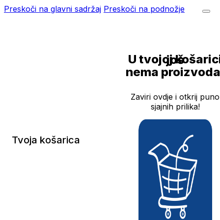
Preskoči na glavni sadržaj
Preskoči na podnožje
U tvojoj košarici još
nema proizvoda
Zaviri ovdje i otkrij puno
sjajnih prilika!
Tvoja košarica