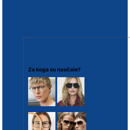
BESPLATNA KONTROLA SLUHA
Poslovnice
Proizvodi s loyalty popustima
Outlet
SUNČANE NAOČALE
Za koga su naočale?
Muške
Ženske