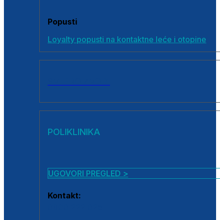
Popusti
Loyalty popusti na kontaktne leće i otopine
SVI PROIZVODI
POLIKLINIKA
UGOVORI PREGLED >
Kontakt:
0800 222 025