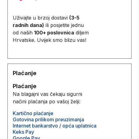
Uživajte u brzoj dostavi
(3-5
radnih dana)
ili posjetite jednu
od naših
100+ poslovnica
diljem
Hrvatske. Uvijek smo blizu vas!
Plaćanje
Plaćanje
Na blagajni vas čekaju sigurni
načini plaćanja po vašoj želji:
Kartično plaćanje
Gotovina prilikom preuzimanja
Internet bankarstvo / opća uplatnica
Keks Pay
Google Pay