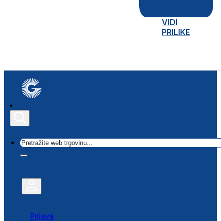
VIDI
PRILIKE
Traži
Prijava