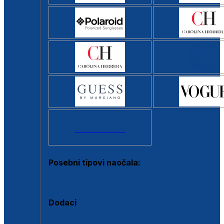
Svi brendovi >
Posebni tipovi naočala:
Okviri s clip-on dodatkom
Dodaci
Dodaci za dioptrijske naočale