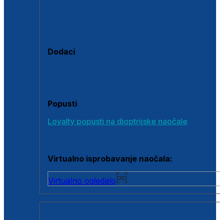
Polarizirane sunčane naočale
Fotokromatske sunčane naočale
Naočale s clip-on dodatkom
Dodaci
Dodaci za dioptrijske naočale
Poklon bonovi
Popusti
Loyalty popusti na dioptrijske naočale
Outlet dioptrijskih naočala
Virtualno isprobavanje naočala:
Virtualno ogledalo