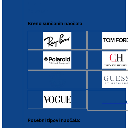
Clip-on
Poluokvir
Brend sunčanih naočala
Svi brendovi
Posebni tipovi naočala: