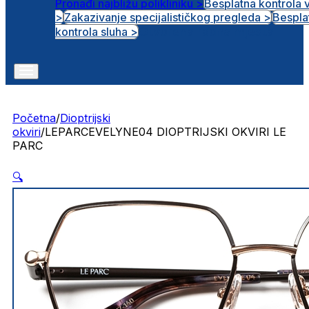
Pronađi najbližu polikliniku >
Besplatna kontrola 
>
Zakazivanje specijalističkog pregleda >
Bespla
Otvorena radna mjesta
kontrola sluha >
Početna
/
Dioptrijski
okviri
/
LEPARCEVELYNE04 DIOPTRIJSKI OKVIRI LE
PARC
🔍