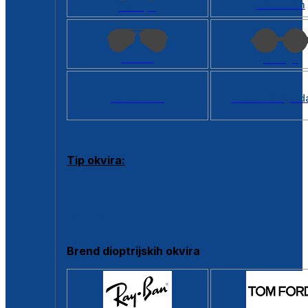
Kvadratan
Cat eye
Aviator
Okrugli
Svi oblici >
Virtualno ogled
Tip okvira:
Puni okvir
Clip-on
Poluokvir
Brend dioptrijskih okvira