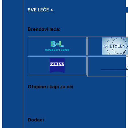
SVE LEĆE >
Brendovi leća:
SVI BRANDOV
Otopine i kapi za oči
Sve otopine za kontaktne leće
Sve kapi za oči
Dodaci