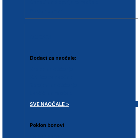
Dodaci za dioptrijske naočale
Poklon bonovi
DODACI
Dodaci za naočale:
Krpice za čišćenje
Kutijice za naočale
Sprejevi za čišćenje
Lančići za naočale
SVE NAOČALE >
Poklon bonovi
Poklon bonovi