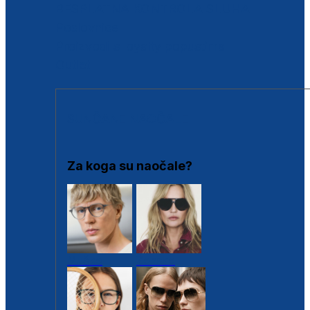
BESPLATNA KONTROLA SLUHA
Poslovnice
Proizvodi s loyalty popustima
Outlet
SUNČANE NAOČALE
Za koga su naočale?
Muške
Ženske