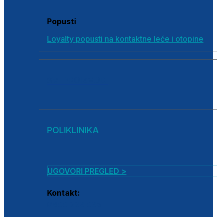
Popusti
Loyalty popusti na kontaktne leće i otopine
SVI PROIZVODI
POLIKLINIKA
UGOVORI PREGLED >
Kontakt:
0800 222 025