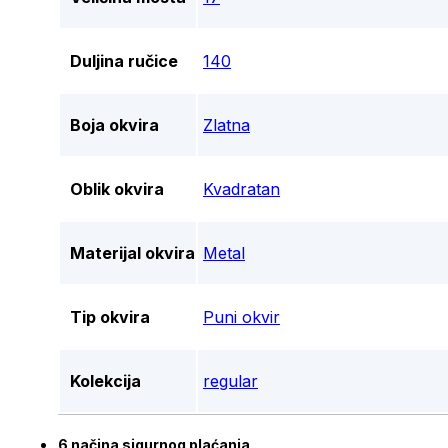
Duljina ručice
140
Boja okvira
Zlatna
Oblik okvira
Kvadratan
Materijal okvira
Metal
Tip okvira
Puni okvir
Kolekcija
regular
6 načina sigurnog plaćanja