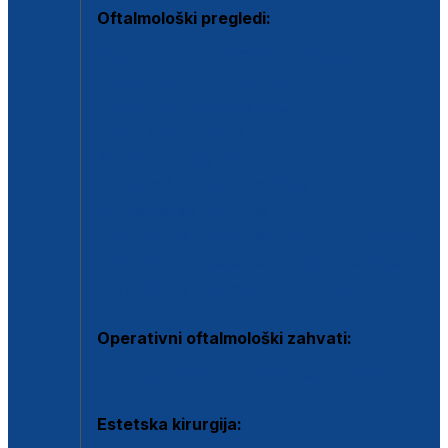
Oftalmološki pregledi:
Specijalistički oftalmološki pregled
Pregled za kontaktne leće
Pregled vidnog polja (OCT)
Dječja oftalmologija
Kontrola očnog tlaka
Drugo mišljenje oftalmologa
Retinološka ambulanta
Dijagnostika i liječenje upalnih očnih bolesti
Dijagnostika i liječenje glaukomske bolesti
Dijagnostika sive mrene ili katarakte
Operativni oftalmološki zahvati:
Ultrazvučna operacija mrene ili katarakta
Estetska kirurgija: