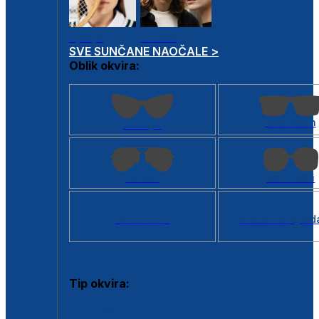
Dječje
Unisex
SVE SUNČANE NAOČALE >
Oblik okvira:
Kvadratan
Cat eye
Aviator
Četvrtasti
Svi oblici >
Virtualno ogled
Tip okvira:
Puni okvir