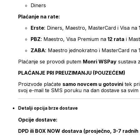
Diners
Plaćanje na rate:
Erste
: Diners, Maestro, MasterCard i Visa na
PBZ
: Maestro, Visa Premium na
12 rata
i Mas
ZABA
: Maestro jednokratno i MasterCard na 
Plaćanje se provodi putem
Monri WSPay
sustava z
PLAĆANJE PRI PREUZIMANJU (POUZEĆEM)
Proizvode plaćate
samo novcem u gotovini
tek pr
svoj e-mail te SMS poruku na dan dostave sa svim 
Detalji opcija brze dostave
Opcije dostave:
DPD ili BOX NOW dostava (prosječno, 3-7 radnih