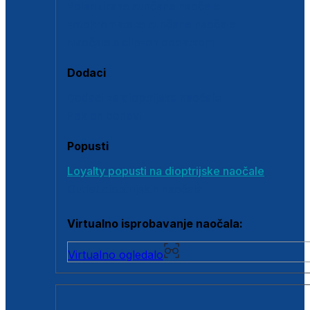
Polarizirane sunčane naočale
Fotokromatske sunčane naočale
Naočale s clip-on dodatkom
Dodaci
Dodaci za dioptrijske naočale
Poklon bonovi
Popusti
Loyalty popusti na dioptrijske naočale
Outlet dioptrijskih naočala
Virtualno isprobavanje naočala:
Virtualno ogledalo