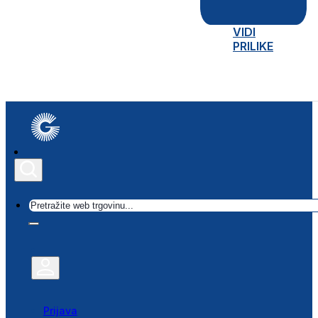
VIDI
PRILIKE
Traži
Prijava