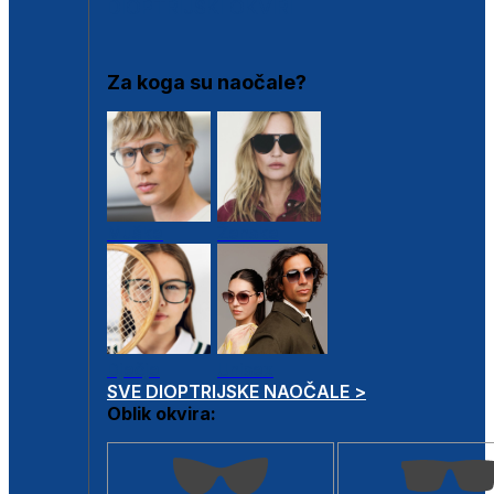
DIOPTRIJSKI OKVIRI
Za koga su naočale?
Muške
Ženske
Dječje
Unisex
SVE DIOPTRIJSKE NAOČALE >
Oblik okvira: