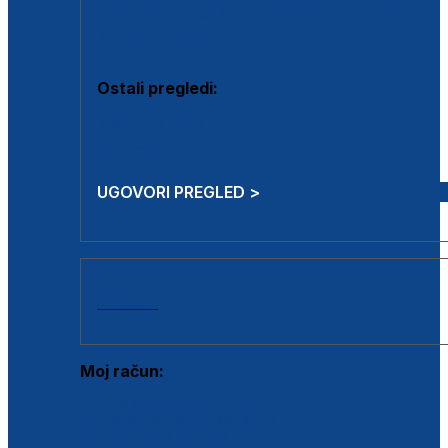
Estetska kirurgija i mali operativni zahvati
Aplikacija botoxa
Ostali pregledi:
Medicina rada
Sistematski pregled
UGOVORI PREGLED >
AKCIJE
Moj račun:
Prijava postojećeg korisnika
Registracija novog korisnika
Zaboravljena lozinka