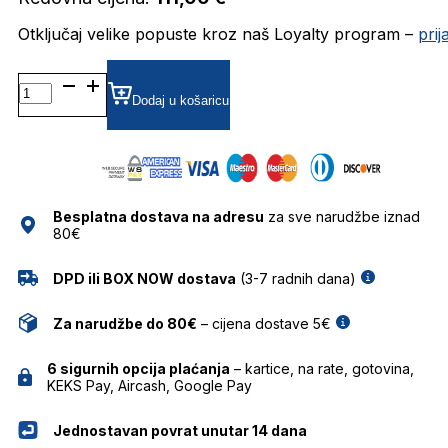
Otključaj velike popuste kroz naš Loyalty program –
pri
LEPARCEVELYNE04 DIOPTRIJSKI
OKVIRI
Dodaj u košaricu
LE
PARC
količina
Besplatna dostava na adresu
za sve narudžbe iznad
80€
DPD ili BOX NOW dostava
(3-7 radnih dana)
Za narudžbe do 80€
– cijena dostave 5€
6 sigurnih opcija plaćanja
– kartice, na rate, gotovina,
KEKS Pay, Aircash, Google Pay
Jednostavan povrat unutar 14 dana