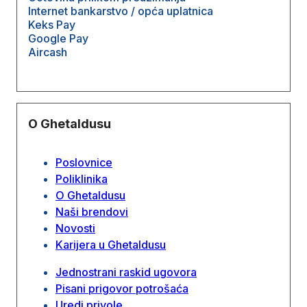
Internet bankarstvo / opća uplatnica
Keks Pay
Google Pay
Aircash
O Ghetaldusu
Poslovnice
Poliklinika
O Ghetaldusu
Naši brendovi
Novosti
Karijera u Ghetaldusu
Jednostrani raskid ugovora
Pisani prigovor potrošaća
Uredi privole