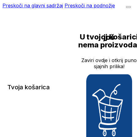
Preskoči na glavni sadržaj
Preskoči na podnožje
U tvojoj košarici još
nema proizvoda
Zaviri ovdje i otkrij puno
sjajnih prilika!
Tvoja košarica