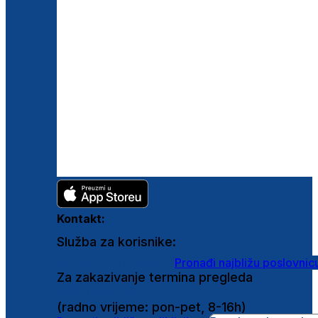
Kontakt:
Služba za korisnike:
shop@ghetaldus.hr
Pronađi najbližu poslovnic
Za zakazivanje termina pregleda
0800 222 025
(radno vrijeme: pon-pet, 8-16h)