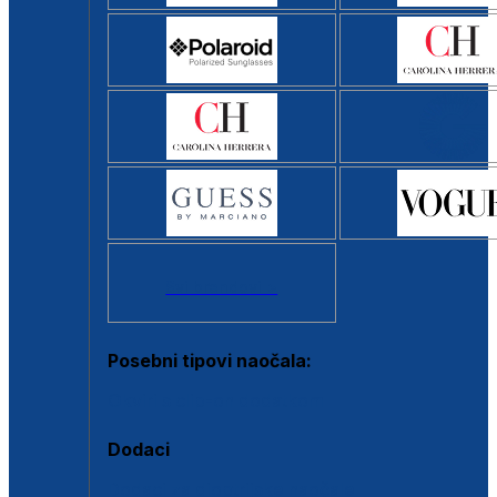
Svi brendovi >
Posebni tipovi naočala:
Okviri s clip-on dodatkom
Dodaci
Dodaci za dioptrijske naočale