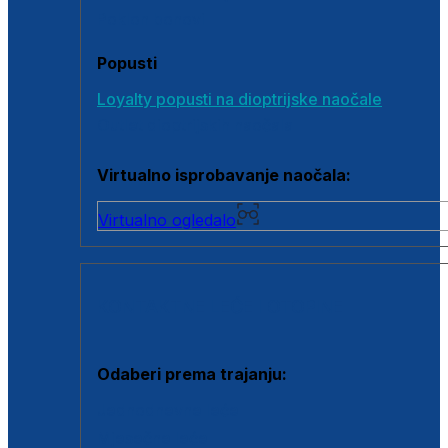
Poklon bonovi
Popusti
Loyalty popusti na dioptrijske naočale
Outlet dioptrijskih naočala
Virtualno isprobavanje naočala:
Virtualno ogledalo
KONTAKTNE LEĆE I OTOPINE
Odaberi prema trajanju:
Jednodnevne leće
Mjesečne leće