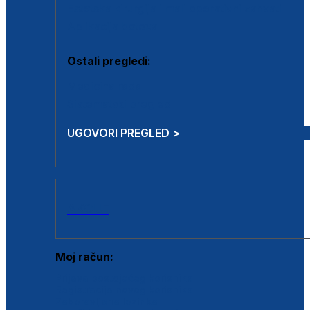
Estetska kirurgija i mali operativni zahvati
Aplikacija botoxa
Ostali pregledi:
Medicina rada
Sistematski pregled
UGOVORI PREGLED >
AKCIJE
Moj račun:
Prijava postojećeg korisnika
Registracija novog korisnika
Zaboravljena lozinka