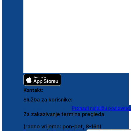
Kontakt:
Služba za korisnike:
shop@ghetaldus.hr
Pronađi najbližu poslovnic
Za zakazivanje termina pregleda
0800 222 025
(radno vrijeme: pon-pet, 8-16h)