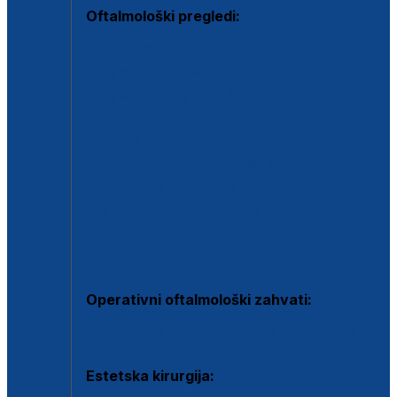
Oftalmološki pregledi:
Specijalistički oftalmološki pregled
Pregled za kontaktne leće
Pregled vidnog polja (OCT)
Dječja oftalmologija
Kontrola očnog tlaka
Drugo mišljenje oftalmologa
Retinološka ambulanta
Dijagnostika i liječenje upalnih očnih bolesti
Dijagnostika i liječenje glaukomske bolesti
Dijagnostika sive mrene ili katarakte
Operativni oftalmološki zahvati:
Ultrazvučna operacija mrene ili katarakta
Estetska kirurgija: