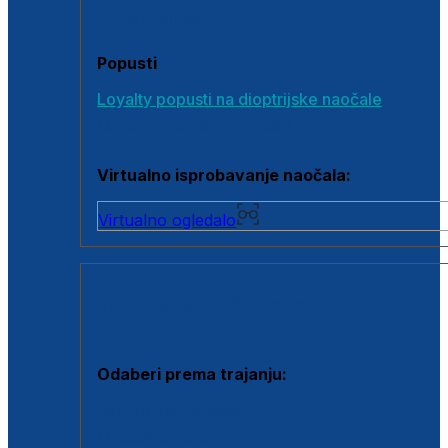
Poklon bonovi
Popusti
Loyalty popusti na dioptrijske naočale
Outlet dioptrijskih naočala
Virtualno isprobavanje naočala:
Virtualno ogledalo
KONTAKTNE LEĆE I OTOPINE
Odaberi prema trajanju:
Jednodnevne leće
Mjesečne leće