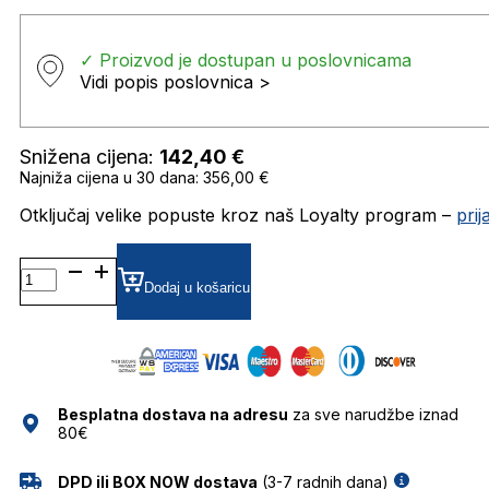
✓ Proizvod je dostupan u poslovnicama
Vidi popis poslovnica >
Snižena cijena:
142,40
€
Najniža cijena u 30 dana: 356,00 €
Otključaj velike popuste kroz naš Loyalty program –
pri
MARC578/S
GRADIJENT SUNČANE
Dodaj u košaricu
NAOČALE
MARC
JACOBS
količina
Besplatna dostava na adresu
za sve narudžbe iznad
80€
DPD ili BOX NOW dostava
(3-7 radnih dana)