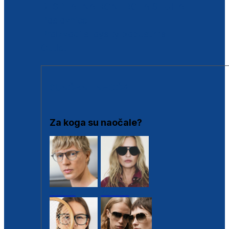
BESPLATNA KONTROLA SLUHA
Poslovnice
Proizvodi s loyalty popustima
Outlet
SUNČANE NAOČALE
Za koga su naočale?
Muške
Ženske