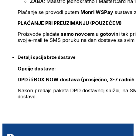
ZABA
: Maestro jednokratno i MasterCard na 
Plaćanje se provodi putem
Monri WSPay
sustava z
PLAĆANJE PRI PREUZIMANJU (POUZEĆEM)
Proizvode plaćate
samo novcem u gotovini
tek pr
svoj e-mail te SMS poruku na dan dostave sa svim 
Detalji opcija brze dostave
Opcije dostave:
DPD ili BOX NOW dostava (prosječno, 3-7 radnih
Nakon predaje paketa DPD dostavnoj službi, na SMS 
dostave.