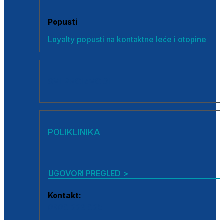
Popusti
Loyalty popusti na kontaktne leće i otopine
SVI PROIZVODI
POLIKLINIKA
UGOVORI PREGLED >
Kontakt:
0800 222 025