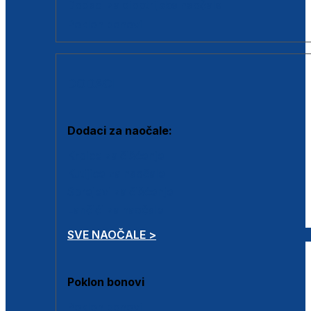
Dodaci za dioptrijske naočale
Poklon bonovi
DODACI
Dodaci za naočale:
Krpice za čišćenje
Kutijice za naočale
Sprejevi za čišćenje
Lančići za naočale
SVE NAOČALE >
Poklon bonovi
Poklon bonovi