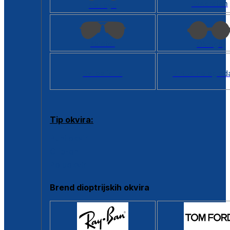
Kvadratan
Cat eye
Aviator
Okrugli
Svi oblici >
Virtualno ogled
Tip okvira:
Puni okvir
Clip-on
Poluokvir
Brend dioptrijskih okvira