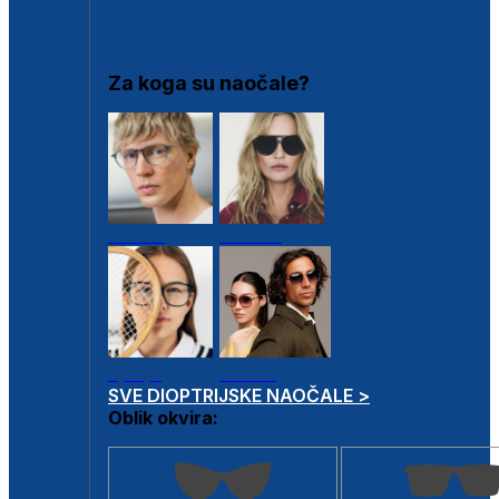
DIOPTRIJSKI OKVIRI
Za koga su naočale?
Muške
Ženske
Dječje
Unisex
SVE DIOPTRIJSKE NAOČALE >
Oblik okvira: