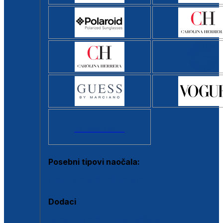
Svi brendovi >
Posebni tipovi naočala:
Okviri s clip-on dodatkom
Dodaci
Dodaci za dioptrijske naočale