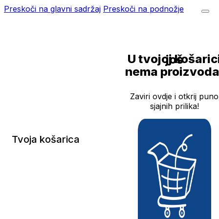
Preskoči na glavni sadržaj
Preskoči na podnožje
U tvojoj košarici još
nema proizvoda
Zaviri ovdje i otkrij puno
sjajnih prilika!
Tvoja košarica