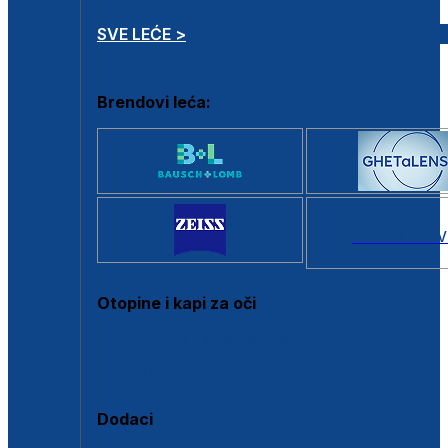
SVE LEĆE >
Brendovi leća:
SVI BRANDOV
Otopine i kapi za oči
Sve otopine za kontaktne leće
Sve kapi za oči
Dodaci