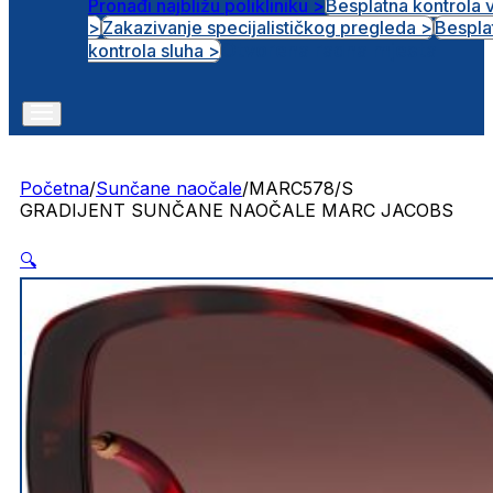
Pronađi najbližu polikliniku >
Besplatna kontrola 
>
Zakazivanje specijalističkog pregleda >
Bespla
Otvorena radna mjesta
kontrola sluha >
Početna
/
Sunčane naočale
/
MARC578/S
GRADIJENT SUNČANE NAOČALE MARC JACOBS
🔍