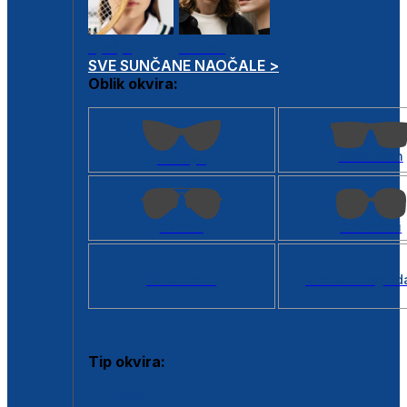
Dječje
Unisex
SVE SUNČANE NAOČALE >
Oblik okvira:
Kvadratan
Cat eye
Aviator
Četvrtasti
Svi oblici >
Virtualno ogled
Tip okvira:
Puni okvir