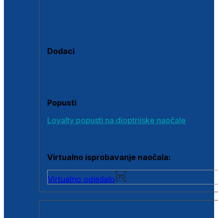
Polarizirane sunčane naočale
Fotokromatske sunčane naočale
Naočale s clip-on dodatkom
Dodaci
Dodaci za dioptrijske naočale
Poklon bonovi
Popusti
Loyalty popusti na dioptrijske naočale
Outlet dioptrijskih naočala
Virtualno isprobavanje naočala:
Virtualno ogledalo