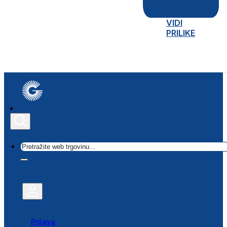
VIDI
PRILIKE
Traži
Prijava