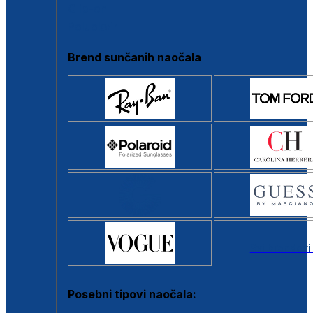
Clip-on
Poluokvir
Brend sunčanih naočala
Svi brendovi
Posebni tipovi naočala: