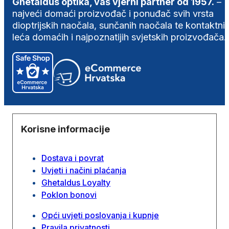
Ghetaldus optika, vaš vjerni partner od 1957.
–
najveći domaći proizvođač i ponuđač svih vrsta
dioptrijskih naočala, sunčanih naočala te kontaktni
leća domaćih i najpoznatijih svjetskih proizvođača.
Korisne informacije
Dostava i povrat
Uvjeti i načini plaćanja
Ghetaldus Loyalty
Poklon bonovi
Opći uvjeti poslovanja i kupnje
Pravila privatnosti