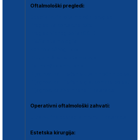
Oftalmološki pregledi:
Specijalistički oftalmološki pregled
Pregled za kontaktne leće
Pregled vidnog polja (OCT)
Dječja oftalmologija
Kontrola očnog tlaka
Drugo mišljenje oftalmologa
Retinološka ambulanta
Dijagnostika i liječenje upalnih očnih bolesti
Dijagnostika i liječenje glaukomske bolesti
Dijagnostika sive mrene ili katarakte
Operativni oftalmološki zahvati:
Ultrazvučna operacija mrene ili katarakta
Estetska kirurgija: