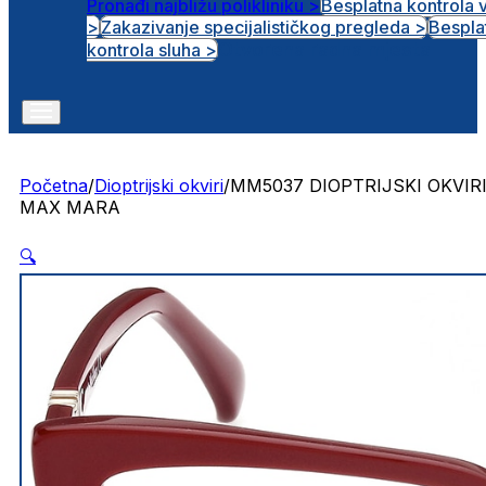
Pronađi najbližu polikliniku >
Besplatna kontrola 
>
Zakazivanje specijalističkog pregleda >
Bespla
Otvorena radna mjesta
kontrola sluha >
Početna
/
Dioptrijski okviri
/
MM5037 DIOPTRIJSKI OKVIR
MAX MARA
🔍