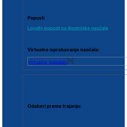
Poklon bonovi
Popusti
Loyalty popusti na dioptrijske naočale
Outlet dioptrijskih naočala
Virtualno isprobavanje naočala:
Virtualno ogledalo
KONTAKTNE LEĆE I OTOPINE
Odaberi prema trajanju:
Jednodnevne leće
Mjesečne leće