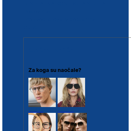
BESPLATNA KONTROLA SLUHA
Poslovnice
Proizvodi s loyalty popustima
Outlet
SUNČANE NAOČALE
Za koga su naočale?
Muške
Ženske