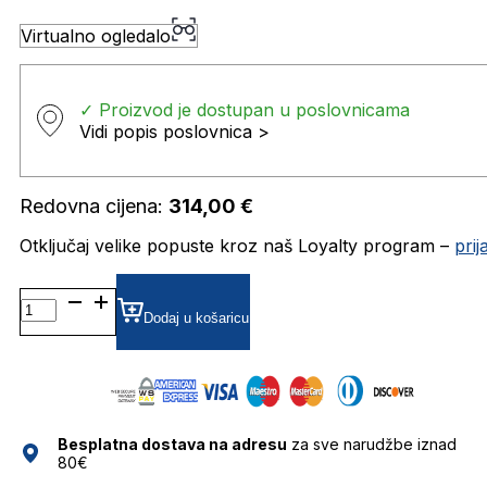
Virtualno ogledalo
✓ Proizvod je dostupan u poslovnicama
Vidi popis poslovnica >
Redovna cijena:
314,00
€
Otključaj velike popuste kroz naš Loyalty program –
pri
MM5037 DIOPTRIJSKI
OKVIRI
Dodaj u košaricu
MAX
MARA
količina
Besplatna dostava na adresu
za sve narudžbe iznad
80€