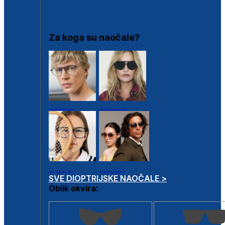
DIOPTRIJSKI OKVIRI
Za koga su naočale?
Muške
Ženske
Dječje
Unisex
SVE DIOPTRIJSKE NAOČALE >
Oblik okvira: