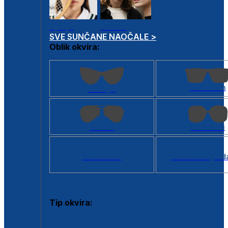
Dječje
Unisex
SVE SUNČANE NAOČALE >
Oblik okvira:
Kvadratan
Cat eye
Aviator
Četvrtasti
Svi oblici >
Virtualno ogled
Tip okvira:
Puni okvir