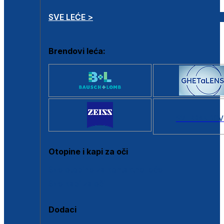
SVE LEĆE >
Brendovi leća:
SVI BRANDOV
Otopine i kapi za oči
Sve otopine za kontaktne leće
Sve kapi za oči
Dodaci