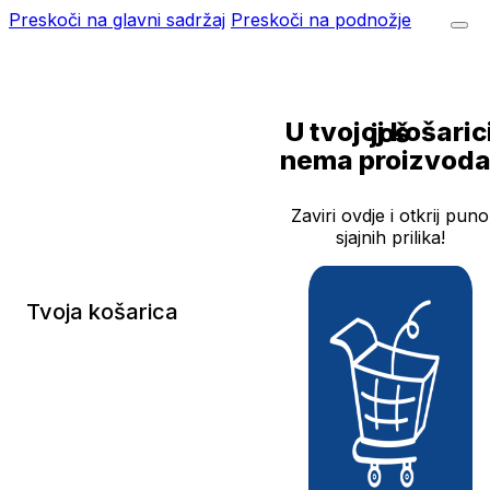
Preskoči na glavni sadržaj
Preskoči na podnožje
U tvojoj košarici još
nema proizvoda
Zaviri ovdje i otkrij puno
sjajnih prilika!
Tvoja košarica