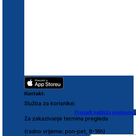
Kontakt:
Služba za korisnike:
shop@ghetaldus.hr
Pronađi najbližu poslovnic
Za zakazivanje termina pregleda
0800 222 025
(radno vrijeme: pon-pet, 8-16h)