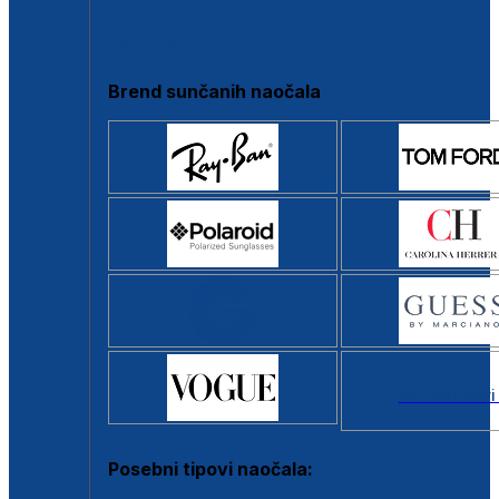
Clip-on
Poluokvir
Brend sunčanih naočala
Svi brendovi
Posebni tipovi naočala: