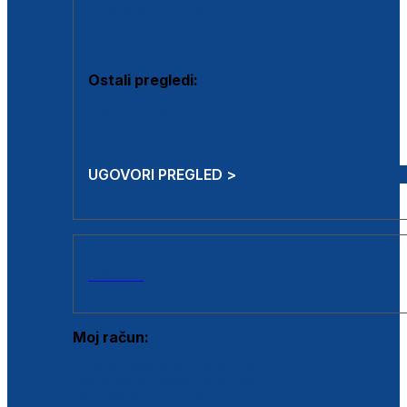
Estetska kirurgija i mali operativni zahvati
Aplikacija botoxa
Ostali pregledi:
Medicina rada
Sistematski pregled
UGOVORI PREGLED >
AKCIJE
Moj račun:
Prijava postojećeg korisnika
Registracija novog korisnika
Zaboravljena lozinka