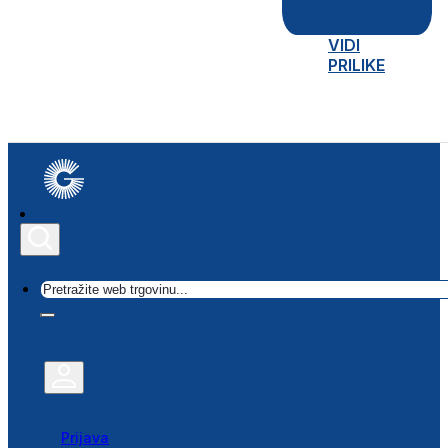
VIDI
PRILIKE
Traži
Prijava