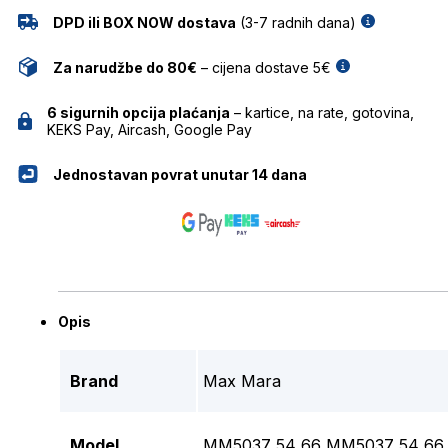
DPD ili BOX NOW dostava
(3-7 radnih dana)
Za narudžbe do 80€
– cijena dostave 5€
6 sigurnih opcija plaćanja
– kartice, na rate, gotovina,
KEKS Pay, Aircash, Google Pay
Jednostavan povrat unutar 14 dana
Opis
Brand
Max Mara
Model
MM5037 54 66 MM5037 54 66