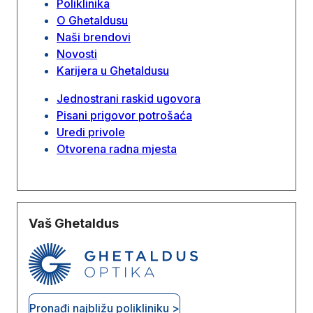
Poliklinika
O Ghetaldusu
Naši brendovi
Novosti
Karijera u Ghetaldusu
Jednostrani raskid ugovora
Pisani prigovor potrošaća
Uredi privole
Otvorena radna mjesta
Vaš Ghetaldus
Pronađi najbližu polikliniku >