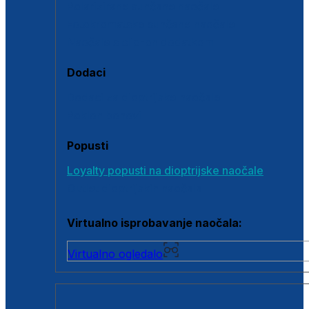
Polarizirane sunčane naočale
Fotokromatske sunčane naočale
Naočale s clip-on dodatkom
Dodaci
Dodaci za dioptrijske naočale
Poklon bonovi
Popusti
Loyalty popusti na dioptrijske naočale
Outlet dioptrijskih naočala
Virtualno isprobavanje naočala:
Virtualno ogledalo