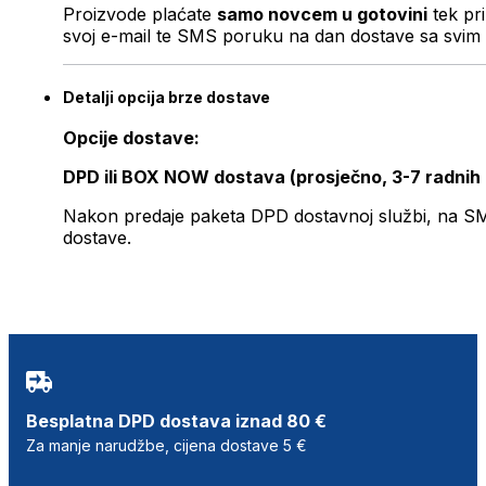
Proizvode plaćate
samo novcem u gotovini
tek pr
svoj e-mail te SMS poruku na dan dostave sa svim 
Detalji opcija brze dostave
Opcije dostave:
DPD ili BOX NOW dostava (prosječno, 3-7 radnih
Nakon predaje paketa DPD dostavnoj službi, na SMS 
dostave.
Besplatna DPD dostava iznad 80 €
Za manje narudžbe, cijena dostave 5 €