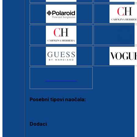
Svi brendovi >
Posebni tipovi naočala:
Okviri s clip-on dodatkom
Dodaci
Dodaci za dioptrijske naočale