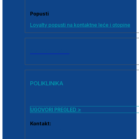
Popusti
Loyalty popusti na kontaktne leće i otopine
SVI PROIZVODI
POLIKLINIKA
UGOVORI PREGLED >
Kontakt:
0800 222 025