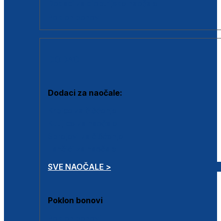
Dodaci za dioptrijske naočale
Poklon bonovi
DODACI
Dodaci za naočale:
Krpice za čišćenje
Kutijice za naočale
Sprejevi za čišćenje
Lančići za naočale
SVE NAOČALE >
Poklon bonovi
Poklon bonovi