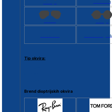
Kvadratan
Cat eye
Aviator
Okrugli
Svi oblici >
Virtualno ogled
Tip okvira:
Puni okvir
Clip-on
Poluokvir
Brend dioptrijskih okvira