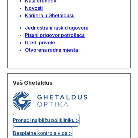
Naši brendovi
Novosti
Karijera u Ghetaldusu
Jednostrani raskid ugovora
Pisani prigovor potrošaća
Uredi privole
Otvorena radna mjesta
Vaš Ghetaldus
Pronađi najbližu polikliniku >
Besplatna kontrola vida >