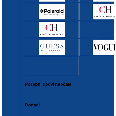
Svi brendovi >
Posebni tipovi naočala:
Okviri s clip-on dodatkom
Dodaci
Dodaci za dioptrijske naočale