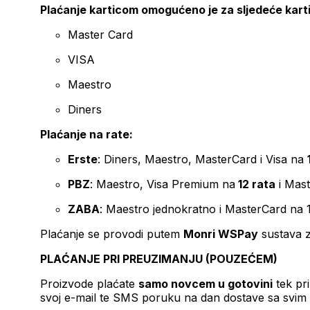
Plaćanje karticom omogućeno je za sljedeće kart
Master Card
VISA
Maestro
Diners
Plaćanje na rate:
Erste
: Diners, Maestro, MasterCard i Visa na
PBZ
: Maestro, Visa Premium na
12 rata
i Mas
ZABA
: Maestro jednokratno i MasterCard na 
Plaćanje se provodi putem
Monri WSPay
sustava z
PLAĆANJE PRI PREUZIMANJU (POUZEĆEM)
Proizvode plaćate
samo novcem u gotovini
tek pr
svoj e-mail te SMS poruku na dan dostave sa svim 