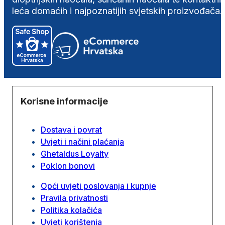
leća domaćih i najpoznatijih svjetskih proizvođača.
Korisne informacije
Dostava i povrat
Uvjeti i načini plaćanja
Ghetaldus Loyalty
Poklon bonovi
Opći uvjeti poslovanja i kupnje
Pravila privatnosti
Politika kolačića
Uvjeti korištenja