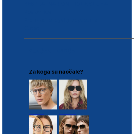
BESPLATNA KONTROLA SLUHA
Poslovnice
Proizvodi s loyalty popustima
Outlet
SUNČANE NAOČALE
Za koga su naočale?
Muške
Ženske