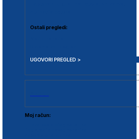
Estetska kirurgija i mali operativni zahvati
Aplikacija botoxa
Ostali pregledi:
Medicina rada
Sistematski pregled
UGOVORI PREGLED >
AKCIJE
Moj račun:
Prijava postojećeg korisnika
Registracija novog korisnika
Zaboravljena lozinka