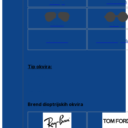
Kvadratan
Cat eye
Aviator
Okrugli
Svi oblici >
Virtualno ogled
Tip okvira:
Puni okvir
Clip-on
Poluokvir
Brend dioptrijskih okvira