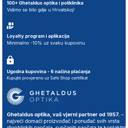
100+ Ghetaldus optika i poliklinika
Vidimo se bilo gdje u Hrvatskoj!
Loyalty program i aplikacija
Minimalno -10% uz svaku kupovinu
Ugodna kupovina - 6 načina plaćanja
Kupujte provjereno uz Safe Shop certifikat
Ghetaldus optika, vaš vjerni partner od 1957.
–
najveći domaći proizvođač i ponuđač svih vrsta
dioptrijskih naočala, sunčanih naočala te kontaktni