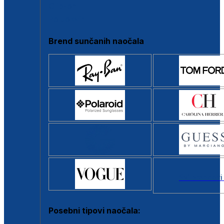
Clip-on
Poluokvir
Brend sunčanih naočala
Svi brendovi
Posebni tipovi naočala: