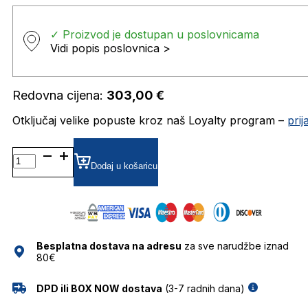
✓ Proizvod je dostupan u poslovnicama
Vidi popis poslovnica >
Redovna cijena:
303,00
€
Otključaj velike popuste kroz naš Loyalty program –
pri
MM5133 DIOPTRIJSKI
OKVIRI
Dodaj u košaricu
MAXMARA
količina
Besplatna dostava na adresu
za sve narudžbe iznad
80€
DPD ili BOX NOW dostava
(3-7 radnih dana)