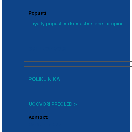
Popusti
Loyalty popusti na kontaktne leće i otopine
SVI PROIZVODI
POLIKLINIKA
UGOVORI PREGLED >
Kontakt:
0800 222 025