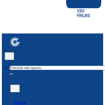
VIDI
PRILIKE
Traži
Prijava