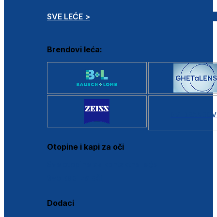
SVE LEĆE >
Brendovi leća:
SVI BRANDOV
Otopine i kapi za oči
Sve otopine za kontaktne leće
Sve kapi za oči
Dodaci