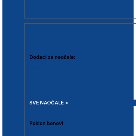
Dodaci za dioptrijske naočale
Poklon bonovi
DODACI
Dodaci za naočale:
Krpice za čišćenje
Kutijice za naočale
Sprejevi za čišćenje
Lančići za naočale
SVE NAOČALE >
Poklon bonovi
Poklon bonovi