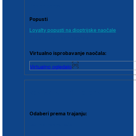
Poklon bonovi
Popusti
Loyalty popusti na dioptrijske naočale
Outlet dioptrijskih naočala
Virtualno isprobavanje naočala:
Virtualno ogledalo
KONTAKTNE LEĆE I OTOPINE
Odaberi prema trajanju:
Jednodnevne leće
Mjesečne leće