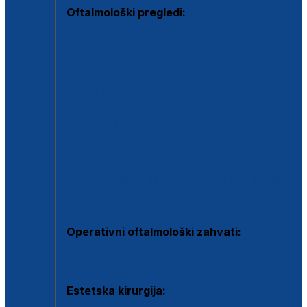
Oftalmološki pregledi:
Specijalistički oftalmološki pregled
Pregled za kontaktne leće
Pregled vidnog polja (OCT)
Dječja oftalmologija
Kontrola očnog tlaka
Drugo mišljenje oftalmologa
Retinološka ambulanta
Dijagnostika i liječenje upalnih očnih bolesti
Dijagnostika i liječenje glaukomske bolesti
Dijagnostika sive mrene ili katarakte
Operativni oftalmološki zahvati:
Ultrazvučna operacija mrene ili katarakta
Estetska kirurgija: