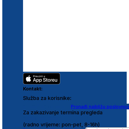
Kontakt:
Služba za korisnike:
shop@ghetaldus.hr
Pronađi najbližu poslovnic
Za zakazivanje termina pregleda
0800 222 025
(radno vrijeme: pon-pet, 8-16h)