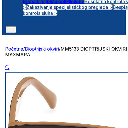
Pronađi najbližu polikliniku >
Besplatna kontrola 
>
Zakazivanje specijalističkog pregleda >
Bespla
Otvorena radna mjesta
kontrola sluha >
Početna
/
Dioptrijski okviri
/
MM5133 DIOPTRIJSKI OKVIRI
MAXMARA
🔍