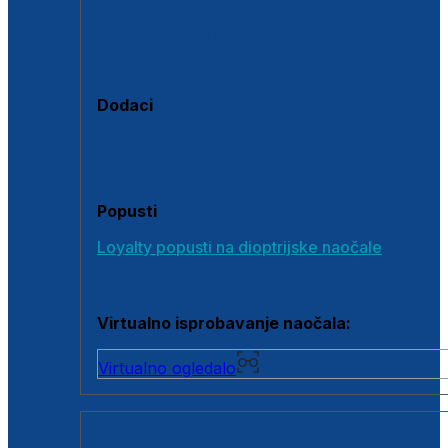
Polarizirane sunčane naočale
Fotokromatske sunčane naočale
Naočale s clip-on dodatkom
Dodaci
Dodaci za dioptrijske naočale
Poklon bonovi
Popusti
Loyalty popusti na dioptrijske naočale
Outlet dioptrijskih naočala
Virtualno isprobavanje naočala:
Virtualno ogledalo