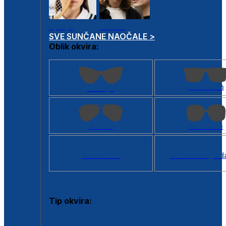
Dječje
Unisex
SVE SUNČANE NAOČALE >
Oblik okvira:
Kvadratan
Cat eye
Aviator
Četvrtasti
Svi oblici >
Virtualno ogled
Tip okvira:
Puni okvir