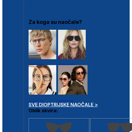
DIOPTRIJSKI OKVIRI
Za koga su naočale?
Muške
Ženske
Dječje
Unisex
SVE DIOPTRIJSKE NAOČALE >
Oblik okvira: