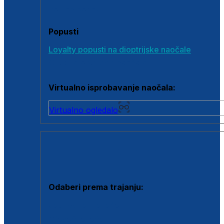
Poklon bonovi
Popusti
Loyalty popusti na dioptrijske naočale
Outlet dioptrijskih naočala
Virtualno isprobavanje naočala:
Virtualno ogledalo
KONTAKTNE LEĆE I OTOPINE
Odaberi prema trajanju:
Jednodnevne leće
Mjesečne leće