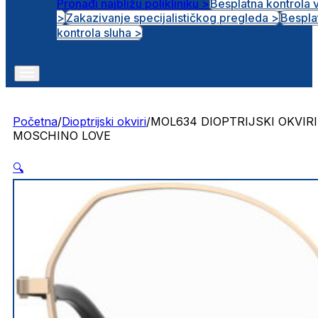
Pronađi najbližu polikliniku >
Besplatna kontrola 
>
Zakazivanje specijalističkog pregleda >
Bespla
Otvorena radna mjesta
kontrola sluha >
Početna
/
Dioptrijski okviri
/
MOL634 DIOPTRIJSKI OKVIRI
MOSCHINO LOVE
🔍