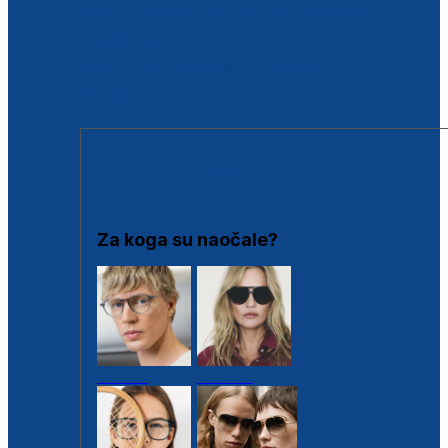
BESPLATNA KONTROLA SLUHA
Poslovnice
Proizvodi s loyalty popustima
Outlet
SUNČANE NAOČALE
Za koga su naočale?
Muške
Ženske