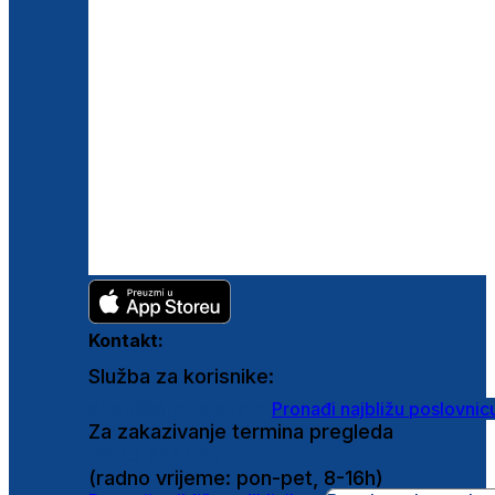
Kontakt:
Služba za korisnike:
shop@ghetaldus.hr
Pronađi najbližu poslovnic
Za zakazivanje termina pregleda
0800 222 025
(radno vrijeme: pon-pet, 8-16h)