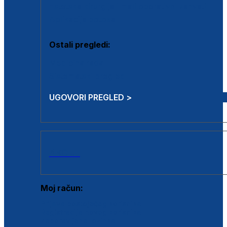
Estetska kirurgija i mali operativni zahvati
Aplikacija botoxa
Ostali pregledi:
Medicina rada
Sistematski pregled
UGOVORI PREGLED >
AKCIJE
Moj račun:
Prijava postojećeg korisnika
Registracija novog korisnika
Zaboravljena lozinka