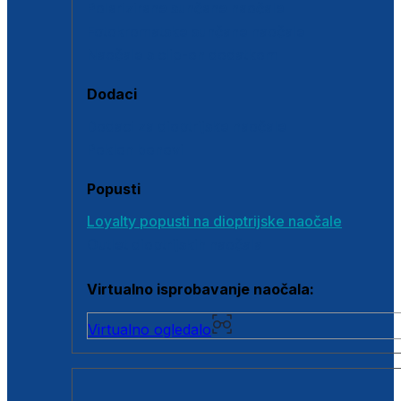
Polarizirane sunčane naočale
Fotokromatske sunčane naočale
Naočale s clip-on dodatkom
Dodaci
Dodaci za dioptrijske naočale
Poklon bonovi
Popusti
Loyalty popusti na dioptrijske naočale
Outlet dioptrijskih naočala
Virtualno isprobavanje naočala:
Virtualno ogledalo