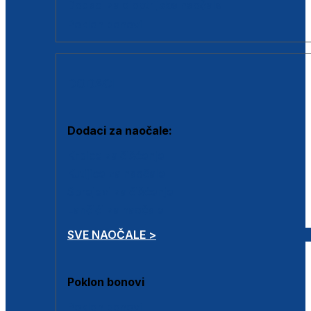
Dodaci za dioptrijske naočale
Poklon bonovi
DODACI
Dodaci za naočale:
Krpice za čišćenje
Kutijice za naočale
Sprejevi za čišćenje
Lančići za naočale
SVE NAOČALE >
Poklon bonovi
Poklon bonovi