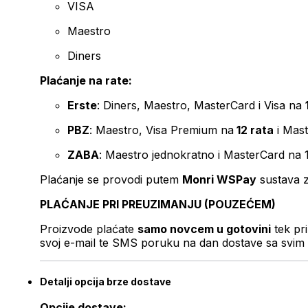
VISA
Maestro
Diners
Plaćanje na rate:
Erste
: Diners, Maestro, MasterCard i Visa na
PBZ
: Maestro, Visa Premium na
12 rata
i Mas
ZABA
: Maestro jednokratno i MasterCard na 
Plaćanje se provodi putem
Monri WSPay
sustava z
PLAĆANJE PRI PREUZIMANJU (POUZEĆEM)
Proizvode plaćate
samo novcem u gotovini
tek pr
svoj e-mail te SMS poruku na dan dostave sa svim 
Detalji opcija brze dostave
Opcije dostave: