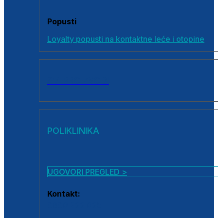
Popusti
Loyalty popusti na kontaktne leće i otopine
SVI PROIZVODI
POLIKLINIKA
UGOVORI PREGLED >
Kontakt:
0800 222 025