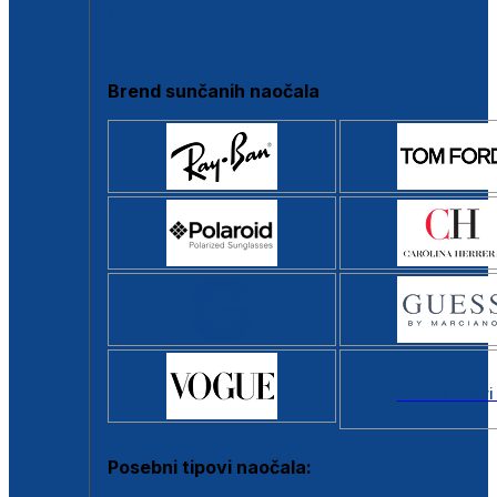
Clip-on
Poluokvir
Brend sunčanih naočala
Svi brendovi
Posebni tipovi naočala: