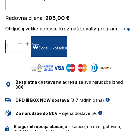
Redovna cijena:
205,00
€
Otključaj velike popuste kroz naš Loyalty program –
pri
MOL634 DIOPTRIJSKI
OKVIRI
Dodaj u košaricu
MOSCHINO
LOVE
količina
Besplatna dostava na adresu
za sve narudžbe iznad
80€
DPD ili BOX NOW dostava
(3-7 radnih dana)
Za narudžbe do 80€
– cijena dostave 5€
6 sigurnih opcija plaćanja
– kartice, na rate, gotovina,