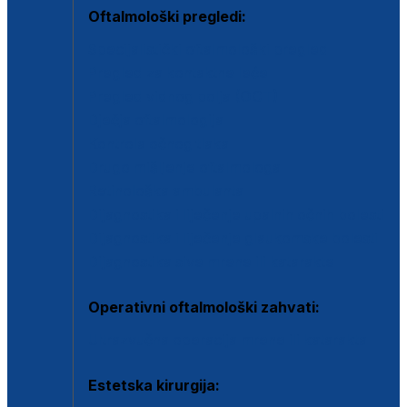
Oftalmološki pregledi:
Specijalistički oftalmološki pregled
Pregled za kontaktne leće
Pregled vidnog polja (OCT)
Dječja oftalmologija
Kontrola očnog tlaka
Drugo mišljenje oftalmologa
Retinološka ambulanta
Dijagnostika i liječenje upalnih očnih bolesti
Dijagnostika i liječenje glaukomske bolesti
Dijagnostika sive mrene ili katarakte
Operativni oftalmološki zahvati:
Ultrazvučna operacija mrene ili katarakta
Estetska kirurgija: