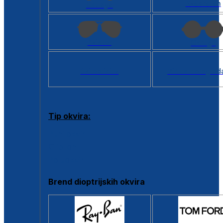
Kvadratan
Cat eye
Aviator
Okrugli
Svi oblici >
Virtualno ogled
Tip okvira:
Puni okvir
Clip-on
Poluokvir
Brend dioptrijskih okvira