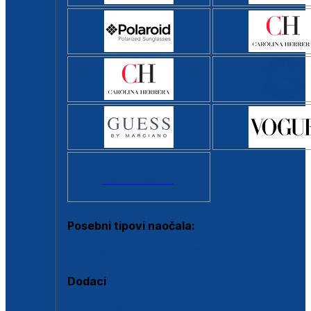
Svi brendovi >
Posebni tipovi naočala:
Okviri s clip-on dodatkom
Dodaci
Dodaci za dioptrijske naočale