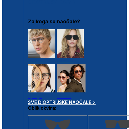
DIOPTRIJSKI OKVIRI
Za koga su naočale?
Muške
Ženske
Dječje
Unisex
SVE DIOPTRIJSKE NAOČALE >
Oblik okvira: