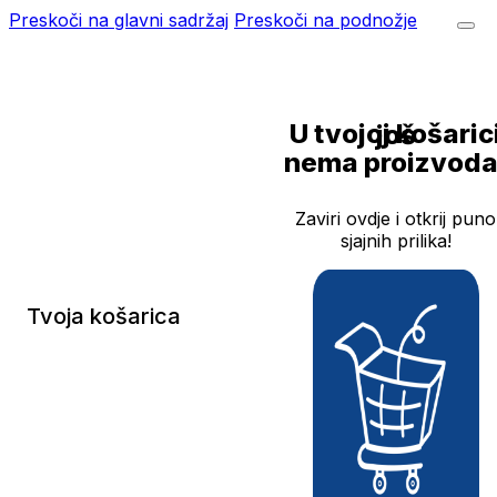
Preskoči na glavni sadržaj
Preskoči na podnožje
U tvojoj košarici još
nema proizvoda
Zaviri ovdje i otkrij puno
sjajnih prilika!
Tvoja košarica