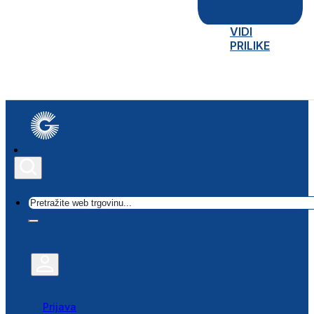
VIDI
PRILIKE
Traži
Prijava