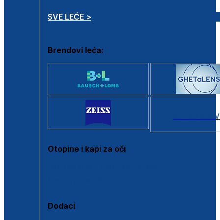
SVE LEĆE >
Brendovi leća:
SVI BRANDOV
Otopine i kapi za oči
Sve otopine za kontaktne leće
Sve kapi za oči
Dodaci