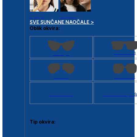
Dječje
Unisex
SVE SUNČANE NAOČALE >
Oblik okvira:
Kvadratan
Cat eye
Aviator
Četvrtasti
Svi oblici >
Virtualno ogled
Tip okvira:
Puni okvir