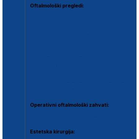
Oftalmološki pregledi:
Specijalistički oftalmološki pregled
Pregled za kontaktne leće
Pregled vidnog polja (OCT)
Dječja oftalmologija
Kontrola očnog tlaka
Drugo mišljenje oftalmologa
Retinološka ambulanta
Dijagnostika i liječenje upalnih očnih bolesti
Dijagnostika i liječenje glaukomske bolesti
Dijagnostika sive mrene ili katarakte
Operativni oftalmološki zahvati:
Ultrazvučna operacija mrene ili katarakta
Estetska kirurgija: