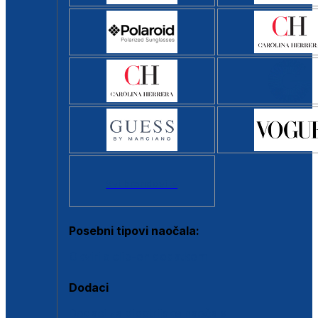
Svi brendovi >
Posebni tipovi naočala:
Okviri s clip-on dodatkom
Dodaci
Dodaci za dioptrijske naočale