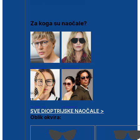
DIOPTRIJSKI OKVIRI
Za koga su naočale?
Muške
Ženske
Dječje
Unisex
SVE DIOPTRIJSKE NAOČALE >
Oblik okvira: