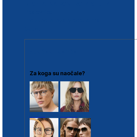
BESPLATNA KONTROLA SLUHA
Poslovnice
Proizvodi s loyalty popustima
Outlet
SUNČANE NAOČALE
Za koga su naočale?
Muške
Ženske