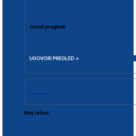
Estetska kirurgija i mali operativni zahvati
Aplikacija botoxa
Ostali pregledi:
Medicina rada
Sistematski pregled
UGOVORI PREGLED >
AKCIJE
Moj račun:
Prijava postojećeg korisnika
Registracija novog korisnika
Zaboravljena lozinka