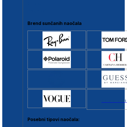
Clip-on
Poluokvir
Brend sunčanih naočala
Svi brendovi
Posebni tipovi naočala: