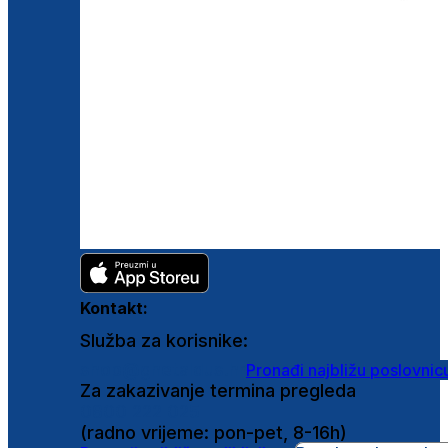
Kontakt:
Služba za korisnike:
shop@ghetaldus.hr
Pronađi najbližu poslovnic
Za zakazivanje termina pregleda
0800 222 025
(radno vrijeme: pon-pet, 8-16h)