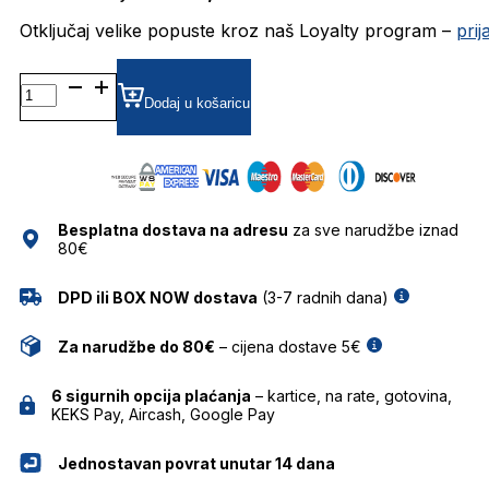
Otključaj velike popuste kroz naš Loyalty program –
pri
MP502197 DIOPTRIJSKI
OKVIRI
Dodaj u košaricu
MARC
O'POLO
količina
Besplatna dostava na adresu
za sve narudžbe iznad
80€
DPD ili BOX NOW dostava
(3-7 radnih dana)
Za narudžbe do 80€
– cijena dostave 5€
6 sigurnih opcija plaćanja
– kartice, na rate, gotovina,
KEKS Pay, Aircash, Google Pay
Jednostavan povrat unutar 14 dana