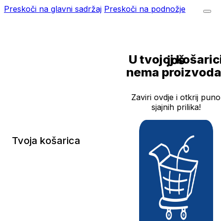
Preskoči na glavni sadržaj
Preskoči na podnožje
U tvojoj košarici još
nema proizvoda
Zaviri ovdje i otkrij puno
sjajnih prilika!
Tvoja košarica