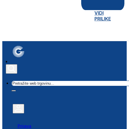
VIDI
PRILIKE
Traži
Prijava