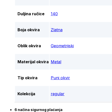
Duljina ručice
140
Boja okvira
Zlatna
Oblik okvira
Geometrijski
Materijal okvira
Metal
Tip okvira
Puni okvir
Kolekcija
regular
6 načina sigurnog plaćanja