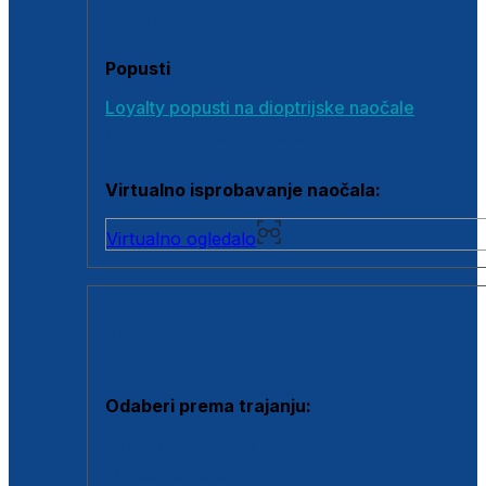
Poklon bonovi
Popusti
Loyalty popusti na dioptrijske naočale
Outlet dioptrijskih naočala
Virtualno isprobavanje naočala:
Virtualno ogledalo
KONTAKTNE LEĆE I OTOPINE
Odaberi prema trajanju:
Jednodnevne leće
Mjesečne leće