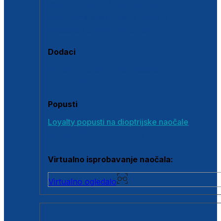
Polarizirane sunčane naočale
Fotokromatske sunčane naočale
Naočale s clip-on dodatkom
Dodaci
Dodaci za dioptrijske naočale
Poklon bonovi
Popusti
Loyalty popusti na dioptrijske naočale
Outlet dioptrijskih naočala
Virtualno isprobavanje naočala:
Virtualno ogledalo