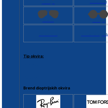
Kvadratan
Cat eye
Aviator
Okrugli
Svi oblici >
Virtualno ogled
Tip okvira:
Puni okvir
Clip-on
Poluokvir
Brend dioptrijskih okvira