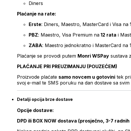
Diners
Plaćanje na rate:
Erste
: Diners, Maestro, MasterCard i Visa na
PBZ
: Maestro, Visa Premium na
12 rata
i Mas
ZABA
: Maestro jednokratno i MasterCard na 
Plaćanje se provodi putem
Monri WSPay
sustava z
PLAĆANJE PRI PREUZIMANJU (POUZEĆEM)
Proizvode plaćate
samo novcem u gotovini
tek pr
svoj e-mail te SMS poruku na dan dostave sa svim 
Detalji opcija brze dostave
Opcije dostave:
DPD ili BOX NOW dostava (prosječno, 3-7 radnih