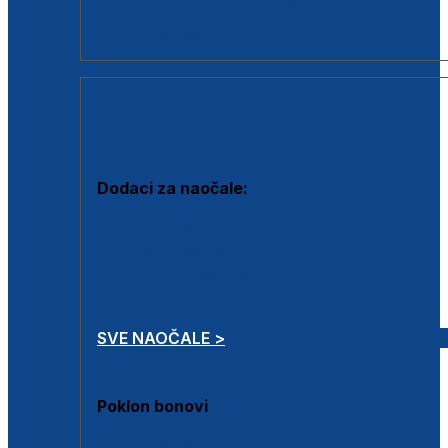
Dodaci za dioptrijske naočale
Poklon bonovi
DODACI
Dodaci za naočale:
Krpice za čišćenje
Kutijice za naočale
Sprejevi za čišćenje
Lančići za naočale
SVE NAOČALE >
Poklon bonovi
Poklon bonovi