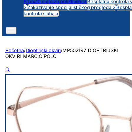
Pronađi najbližu polikliniku >
Besplatna kontrola 
>
Zakazivanje specijalističkog pregleda >
Bespla
Otvorena radna mjesta
kontrola sluha >
Početna
/
Dioptrijski okviri
/
MP502197 DIOPTRIJSKI
OKVIRI MARC O’POLO
🔍