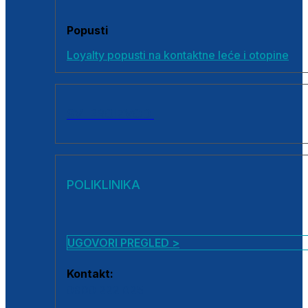
Popusti
Loyalty popusti na kontaktne leće i otopine
SVI PROIZVODI
POLIKLINIKA
UGOVORI PREGLED >
Kontakt:
0800 222 025