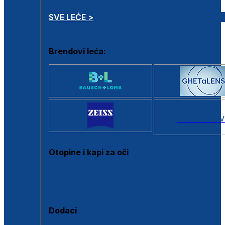
SVE LEĆE >
Brendovi leća:
SVI BRANDOV
Otopine i kapi za oči
Sve otopine za kontaktne leće
Sve kapi za oči
Dodaci