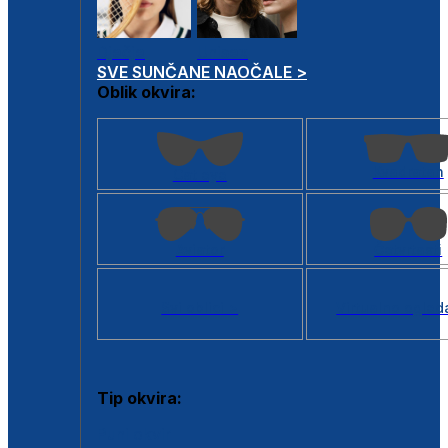
Dječje
Unisex
SVE SUNČANE NAOČALE >
Oblik okvira:
Kvadratan
Cat eye
Aviator
Četvrtasti
Svi oblici >
Virtualno ogled
Tip okvira:
Puni okvir