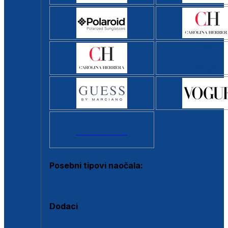
Svi brendovi >
Posebni tipovi naočala:
Okviri s clip-on dodatkom
Dodaci
Dodaci za dioptrijske naočale