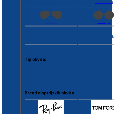
Kvadratan
Cat eye
Aviator
Okrugli
Svi oblici >
Virtualno ogled
Tip okvira:
Puni okvir
Clip-on
Poluokvir
Brend dioptrijskih okvira