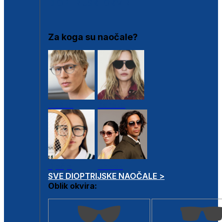
DIOPTRIJSKI OKVIRI
Za koga su naočale?
Muške
Ženske
Dječje
Unisex
SVE DIOPTRIJSKE NAOČALE >
Oblik okvira: