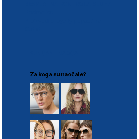
BESPLATNA KONTROLA SLUHA
Poslovnice
Proizvodi s loyalty popustima
Outlet
SUNČANE NAOČALE
Za koga su naočale?
Muške
Ženske