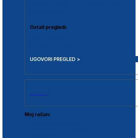
Estetska kirurgija i mali operativni zahvati
Aplikacija botoxa
Ostali pregledi:
Medicina rada
Sistematski pregled
UGOVORI PREGLED >
AKCIJE
Moj račun:
Prijava postojećeg korisnika
Registracija novog korisnika
Zaboravljena lozinka