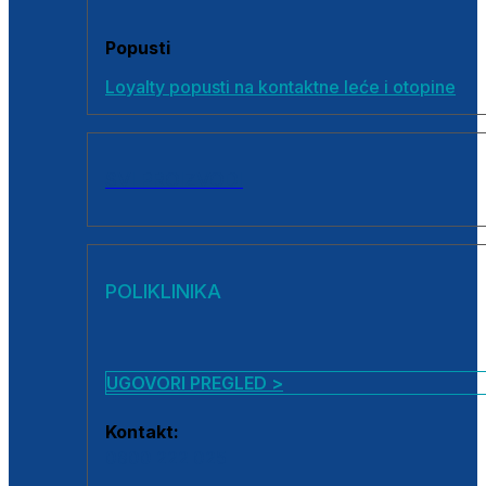
Popusti
Loyalty popusti na kontaktne leće i otopine
SVI PROIZVODI
POLIKLINIKA
UGOVORI PREGLED >
Kontakt:
0800 222 025