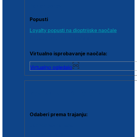
Poklon bonovi
Popusti
Loyalty popusti na dioptrijske naočale
Outlet dioptrijskih naočala
Virtualno isprobavanje naočala:
Virtualno ogledalo
KONTAKTNE LEĆE I OTOPINE
Odaberi prema trajanju:
Jednodnevne leće
Mjesečne leće