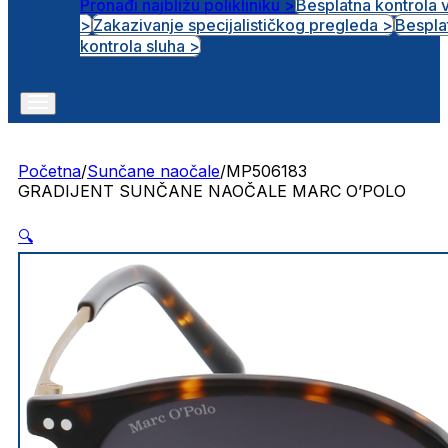
Pronađi najbližu polikliniku >
Besplatna kontrola 
>
Zakazivanje specijalističkog pregleda >
Bespla
Otvorena radna mjesta
kontrola sluha >
Početna
/
Sunčane naočale
/
MP506183
GRADIJENT SUNČANE NAOČALE MARC O’POLO
🔍