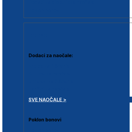
Dodaci za dioptrijske naočale
Poklon bonovi
DODACI
Dodaci za naočale:
Krpice za čišćenje
Kutijice za naočale
Sprejevi za čišćenje
Lančići za naočale
SVE NAOČALE >
Poklon bonovi
Poklon bonovi