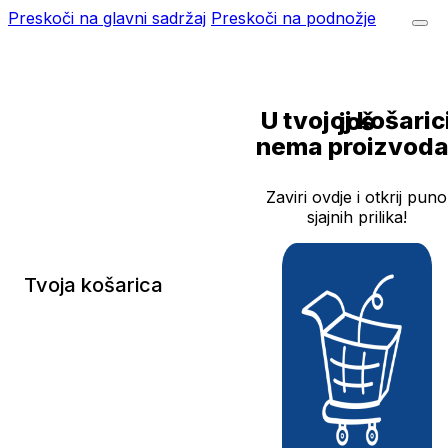
Preskoči na glavni sadržaj
Preskoči na podnožje
U tvojoj košarici još
nema proizvoda
Zaviri ovdje i otkrij puno
sjajnih prilika!
Tvoja košarica