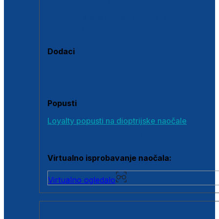
Polarizirane sunčane naočale
Fotokromatske sunčane naočale
Naočale s clip-on dodatkom
Dodaci
Dodaci za dioptrijske naočale
Poklon bonovi
Popusti
Loyalty popusti na dioptrijske naočale
Outlet dioptrijskih naočala
Virtualno isprobavanje naočala:
Virtualno ogledalo