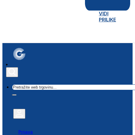
VIDI
PRILIKE
Traži
Prijava