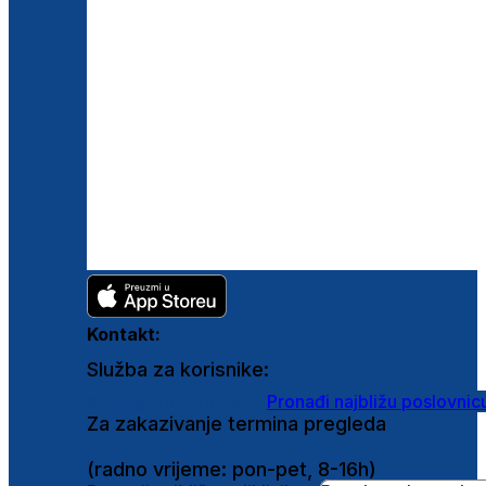
Kontakt:
Služba za korisnike:
shop@ghetaldus.hr
Pronađi najbližu poslovnic
Za zakazivanje termina pregleda
0800 222 025
(radno vrijeme: pon-pet, 8-16h)