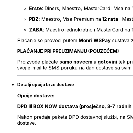
Erste
: Diners, Maestro, MasterCard i Visa na
PBZ
: Maestro, Visa Premium na
12 rata
i Mas
ZABA
: Maestro jednokratno i MasterCard na 
Plaćanje se provodi putem
Monri WSPay
sustava z
PLAĆANJE PRI PREUZIMANJU (POUZEĆEM)
Proizvode plaćate
samo novcem u gotovini
tek pr
svoj e-mail te SMS poruku na dan dostave sa svim 
Detalji opcija brze dostave
Opcije dostave:
DPD ili BOX NOW dostava (prosječno, 3-7 radnih
Nakon predaje paketa DPD dostavnoj službi, na SMS 
dostave.