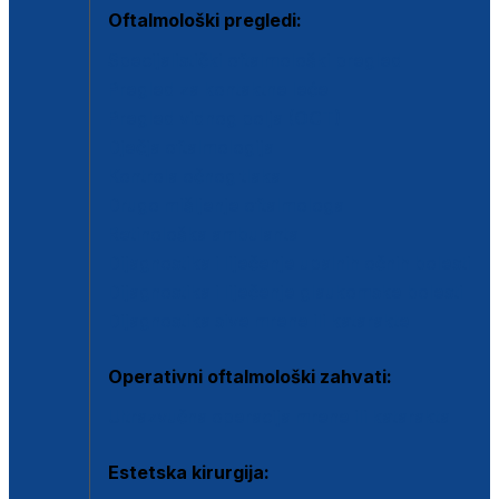
Oftalmološki pregledi:
Specijalistički oftalmološki pregled
Pregled za kontaktne leće
Pregled vidnog polja (OCT)
Dječja oftalmologija
Kontrola očnog tlaka
Drugo mišljenje oftalmologa
Retinološka ambulanta
Dijagnostika i liječenje upalnih očnih bolesti
Dijagnostika i liječenje glaukomske bolesti
Dijagnostika sive mrene ili katarakte
Operativni oftalmološki zahvati:
Ultrazvučna operacija mrene ili katarakta
Estetska kirurgija: