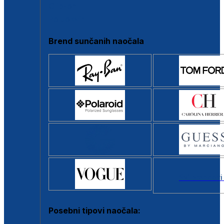
Clip-on
Poluokvir
Brend sunčanih naočala
Svi brendovi
Posebni tipovi naočala: