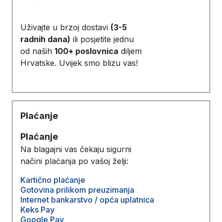
Uživajte u brzoj dostavi
(3-5
radnih dana)
ili posjetite jednu
od naših
100+ poslovnica
diljem
Hrvatske. Uvijek smo blizu vas!
Plaćanje
Plaćanje
Na blagajni vas čekaju sigurni
načini plaćanja po vašoj želji:
Kartično plaćanje
Gotovina prilikom preuzimanja
Internet bankarstvo / opća uplatnica
Keks Pay
Google Pay