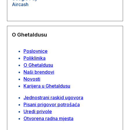
Aircash
O Ghetaldusu
Poslovnice
Poliklinika
O Ghetaldusu
Naši brendovi
Novosti
Karijera u Ghetaldusu
Jednostrani raskid ugovora
Pisani prigovor potrošaća
Uredi privole
Otvorena radna mjesta