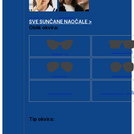
Dječje
Unisex
SVE SUNČANE NAOČALE >
Oblik okvira:
Kvadratan
Cat eye
Aviator
Četvrtasti
Svi oblici >
Virtualno ogled
Tip okvira:
Puni okvir