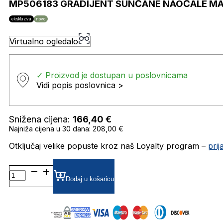
MP506183 GRADIJENT SUNČANE NAOČALE MA
ekskluziva
novo
Virtualno ogledalo
✓ Proizvod je dostupan u poslovnicama
Vidi popis poslovnica >
Snižena cijena:
166,40
€
Najniža cijena u 30 dana: 208,00 €
Otključaj velike popuste kroz naš Loyalty program –
pri
MP506183
GRADIJENT SUNČANE
Dodaj u košaricu
NAOČALE
MARC
O'POLO
količina