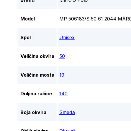
Brand
Marc O'Polo
Model
MP 506183/S 50 61 2044 MA
Spol
Unisex
Veličina okvira
50
Veličina mosta
19
Duljina ručice
140
Boja okvira
Smeđa