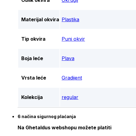
Oblik okvira
Okrugli
Materijal okvira
Plastika
Tip okvira
Puni okvir
Boja leće
Plava
Vrsta leće
Gradijent
Kolekcija
regular
6 načina sigurnog plaćanja
Na Ghetaldus webshopu možete platiti