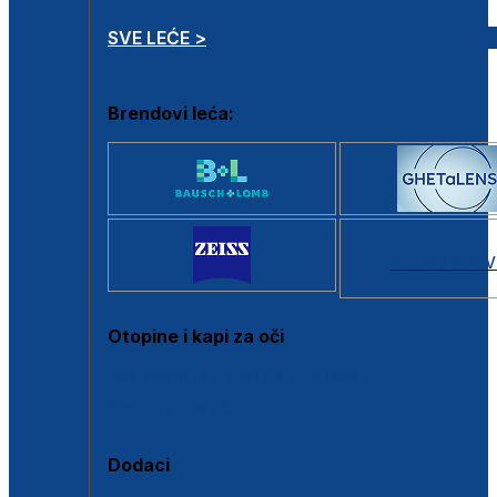
SVE LEĆE >
Brendovi leća:
SVI BRANDOV
Otopine i kapi za oči
Sve otopine za kontaktne leće
Sve kapi za oči
Dodaci