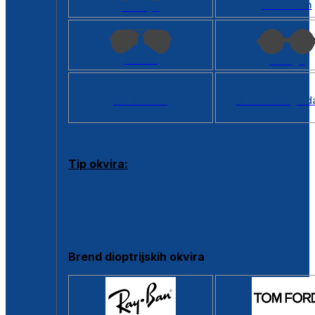
Kvadratan
Cat eye
Aviator
Okrugli
Svi oblici >
Virtualno ogled
Tip okvira:
Puni okvir
Clip-on
Poluokvir
Brend dioptrijskih okvira