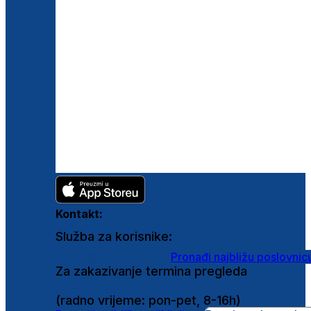
Kontakt:
Služba za korisnike:
shop@ghetaldus.hr
Pronađi najbližu poslovnic
Za zakazivanje termina pregleda
0800 222 025
(radno vrijeme: pon-pet, 8-16h)