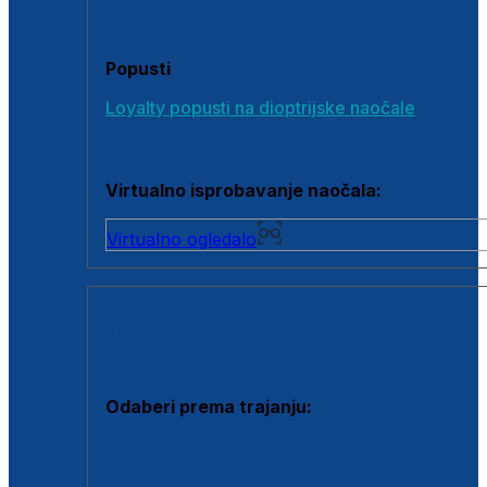
Poklon bonovi
Popusti
Loyalty popusti na dioptrijske naočale
Outlet dioptrijskih naočala
Virtualno isprobavanje naočala:
Virtualno ogledalo
KONTAKTNE LEĆE I OTOPINE
Odaberi prema trajanju:
Jednodnevne leće
Mjesečne leće