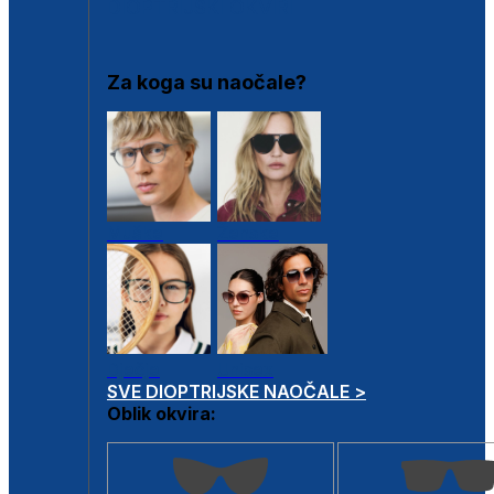
DIOPTRIJSKI OKVIRI
Za koga su naočale?
Muške
Ženske
Dječje
Unisex
SVE DIOPTRIJSKE NAOČALE >
Oblik okvira: