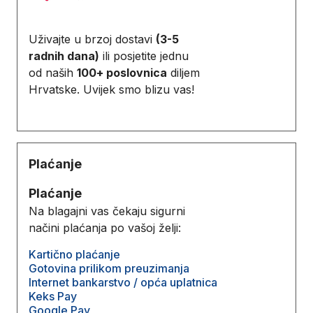
Uživajte u brzoj dostavi
(3-5
radnih dana)
ili posjetite jednu
od naših
100+ poslovnica
diljem
Hrvatske. Uvijek smo blizu vas!
Plaćanje
Plaćanje
Na blagajni vas čekaju sigurni
načini plaćanja po vašoj želji:
Kartično plaćanje
Gotovina prilikom preuzimanja
Internet bankarstvo / opća uplatnica
Keks Pay
Google Pay