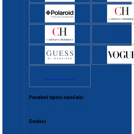
Svi brendovi >
Posebni tipovi naočala:
Okviri s clip-on dodatkom
Dodaci
Dodaci za dioptrijske naočale