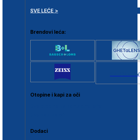
SVE LEĆE >
Brendovi leća:
SVI BRANDOV
Otopine i kapi za oči
Sve otopine za kontaktne leće
Sve kapi za oči
Dodaci