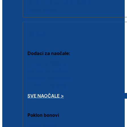
Dodaci za dioptrijske naočale
Poklon bonovi
DODACI
Dodaci za naočale:
Krpice za čišćenje
Kutijice za naočale
Sprejevi za čišćenje
Lančići za naočale
SVE NAOČALE >
Poklon bonovi
Poklon bonovi