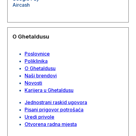
Aircash
O Ghetaldusu
Poslovnice
Poliklinika
O Ghetaldusu
Naši brendovi
Novosti
Karijera u Ghetaldusu
Jednostrani raskid ugovora
Pisani prigovor potrošaća
Uredi privole
Otvorena radna mjesta