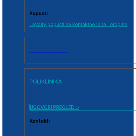
Popusti
Loyalty popusti na kontaktne leće i otopine
SVI PROIZVODI
POLIKLINIKA
UGOVORI PREGLED >
Kontakt:
0800 222 025