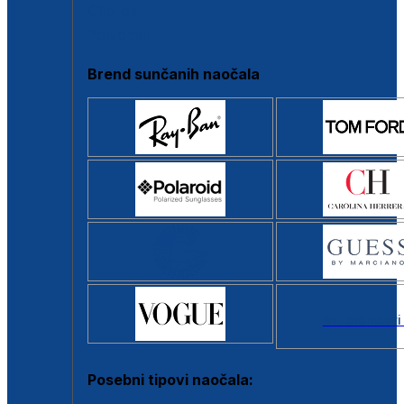
Clip-on
Poluokvir
Brend sunčanih naočala
Svi brendovi
Posebni tipovi naočala: