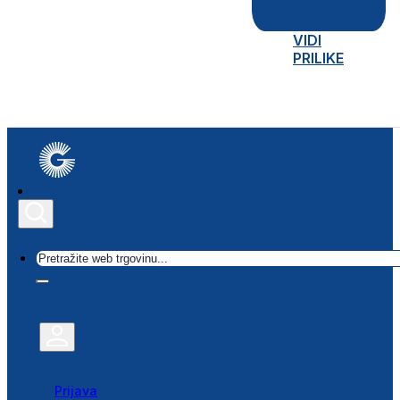
VIDI
PRILIKE
Traži
Prijava