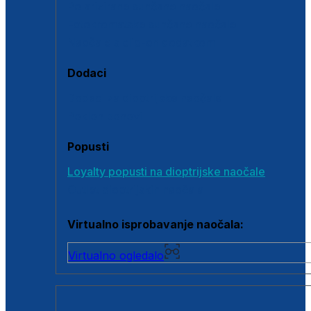
Polarizirane sunčane naočale
Fotokromatske sunčane naočale
Naočale s clip-on dodatkom
Dodaci
Dodaci za dioptrijske naočale
Poklon bonovi
Popusti
Loyalty popusti na dioptrijske naočale
Outlet dioptrijskih naočala
Virtualno isprobavanje naočala:
Virtualno ogledalo