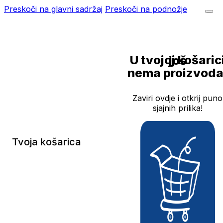
Preskoči na glavni sadržaj
Preskoči na podnožje
U tvojoj košarici još
nema proizvoda
Zaviri ovdje i otkrij puno
sjajnih prilika!
Tvoja košarica