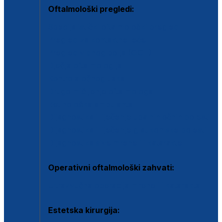
Oftalmološki pregledi:
Specijalistički oftalmološki pregled
Pregled za kontaktne leće
Pregled vidnog polja (OCT)
Dječja oftalmologija
Kontrola očnog tlaka
Drugo mišljenje oftalmologa
Retinološka ambulanta
Dijagnostika i liječenje upalnih očnih bolesti
Dijagnostika i liječenje glaukomske bolesti
Dijagnostika sive mrene ili katarakte
Operativni oftalmološki zahvati:
Ultrazvučna operacija mrene ili katarakta
Estetska kirurgija: