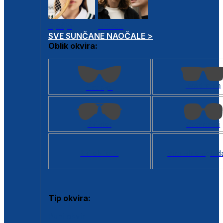
Dječje
Unisex
SVE SUNČANE NAOČALE >
Oblik okvira:
Kvadratan
Cat eye
Aviator
Četvrtasti
Svi oblici >
Virtualno ogled
Tip okvira:
Puni okvir