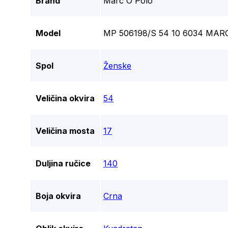
Brand
Marc O'Polo
Model
MP 506198/S 54 10 6034 MA
Spol
Ženske
Veličina okvira
54
Veličina mosta
17
Duljina ručice
140
Boja okvira
Crna