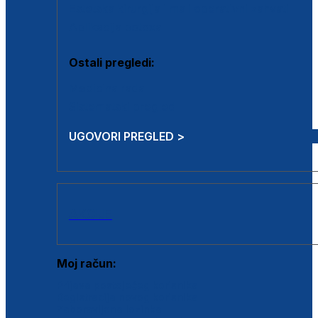
Estetska kirurgija i mali operativni zahvati
Aplikacija botoxa
Ostali pregledi:
Medicina rada
Sistematski pregled
UGOVORI PREGLED >
AKCIJE
Moj račun:
Prijava postojećeg korisnika
Registracija novog korisnika
Zaboravljena lozinka