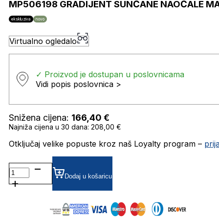
MP506198 GRADIJENT SUNČANE NAOČALE M
ekskluziva
novo
Virtualno ogledalo
✓ Proizvod je dostupan u poslovnicama
Vidi popis poslovnica >
Snižena cijena:
166,40
€
Najniža cijena u 30 dana: 208,00 €
Otključaj velike popuste kroz naš Loyalty program –
pri
MP506198
GRADIJENT SUNČANE
Dodaj u košaricu
NAOČALE
MARC
O'POLO
količina