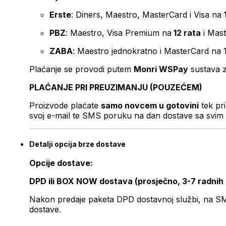
Erste
: Diners, Maestro, MasterCard i Visa na
PBZ
: Maestro, Visa Premium na
12 rata
i Mas
ZABA
: Maestro jednokratno i MasterCard na 
Plaćanje se provodi putem
Monri WSPay
sustava z
PLAĆANJE PRI PREUZIMANJU (POUZEĆEM)
Proizvode plaćate
samo novcem u gotovini
tek pr
svoj e-mail te SMS poruku na dan dostave sa svim 
Detalji opcija brze dostave
Opcije dostave:
DPD ili BOX NOW dostava (prosječno, 3-7 radnih
Nakon predaje paketa DPD dostavnoj službi, na SMS 
dostave.