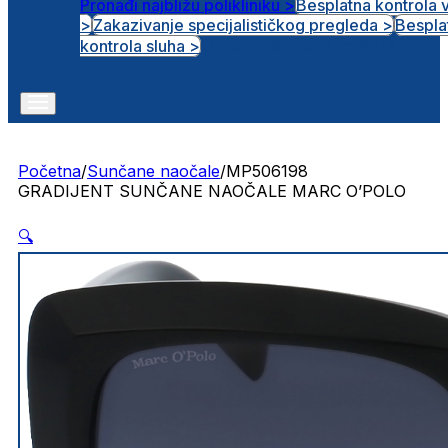
Pronađi najbližu polikliniku >
Besplatna kontrola 
>
Zakazivanje specijalističkog pregleda >
Bespla
Otvorena radna mjesta
kontrola sluha >
Početna
/
Sunčane naočale
/
MP506198
GRADIJENT SUNČANE NAOČALE MARC O’POLO
🔍