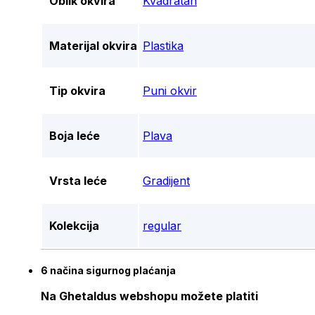
Oblik okvira
Kvadratan
Materijal okvira
Plastika
Tip okvira
Puni okvir
Boja leće
Plava
Vrsta leće
Gradijent
Kolekcija
regular
6 načina sigurnog plaćanja
Na Ghetaldus webshopu možete platiti