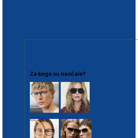
BESPLATNA KONTROLA SLUHA
Poslovnice
Proizvodi s loyalty popustima
Outlet
SUNČANE NAOČALE
Za koga su naočale?
Muške
Ženske