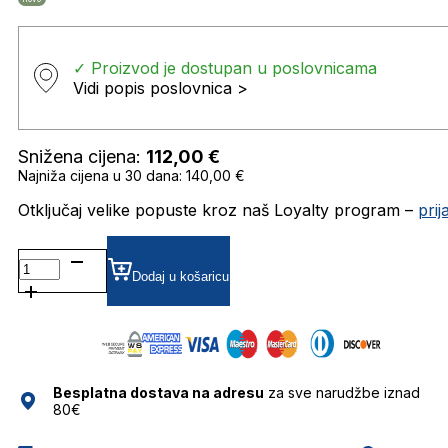
✓ Proizvod je dostupan u poslovnicama
Vidi popis poslovnica >
Snižena cijena:
112,00
€
Najniža cijena u 30 dana: 140,00 €
Otključaj velike popuste kroz naš Loyalty program –
pri
MRB
SEONGSU
Dodaj u košaricu
BRG26-
11
5418
MR.BOHO
SUNČANE
Besplatna dostava na adresu
za sve narudžbe iznad
NAOČALE
80€
količina