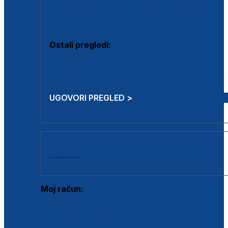
Estetska kirurgija i mali operativni zahvati
Aplikacija botoxa
Ostali pregledi:
Medicina rada
Sistematski pregled
UGOVORI PREGLED >
AKCIJE
Moj račun:
Prijava postojećeg korisnika
Registracija novog korisnika
Zaboravljena lozinka