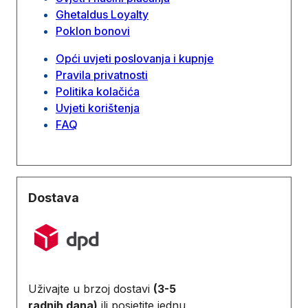
Ghetaldus Loyalty
Poklon bonovi
Opći uvjeti poslovanja i kupnje
Pravila privatnosti
Politika kolačića
Uvjeti korištenja
FAQ
Dostava
Uživajte u brzoj dostavi
(3-5
radnih dana)
ili posjetite jednu