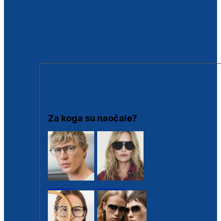
BESPLATNA KONTROLA SLUHA
Poslovnice
Proizvodi s loyalty popustima
Outlet
SUNČANE NAOČALE
Za koga su naočale?
Muške
Ženske