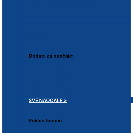
Dodaci za dioptrijske naočale
Poklon bonovi
DODACI
Dodaci za naočale:
Krpice za čišćenje
Kutijice za naočale
Sprejevi za čišćenje
Lančići za naočale
SVE NAOČALE >
Poklon bonovi
Poklon bonovi