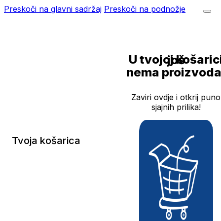
Preskoči na glavni sadržaj
Preskoči na podnožje
U tvojoj košarici još
nema proizvoda
Zaviri ovdje i otkrij puno
sjajnih prilika!
Tvoja košarica