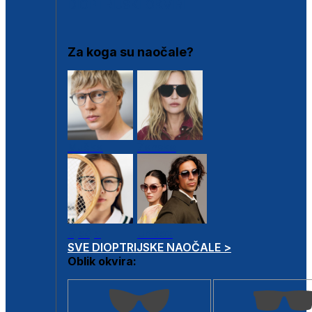
DIOPTRIJSKI OKVIRI
Za koga su naočale?
Muške
Ženske
Dječje
Unisex
SVE DIOPTRIJSKE NAOČALE >
Oblik okvira: