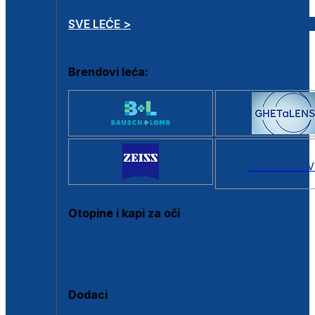
SVE LEĆE >
Brendovi leća:
SVI BRANDOV
Otopine i kapi za oči
Sve otopine za kontaktne leće
Sve kapi za oči
Dodaci