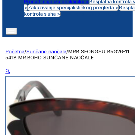
Pronađi najbližu polikliniku >
Besplatna kontrola 
>
Zakazivanje specijalističkog pregleda >
Bespla
Otvorena radna mjesta
kontrola sluha >
Početna
/
Sunčane naočale
/
MRB SEONGSU BRG26-11
5418 MR.BOHO SUNČANE NAOČALE
🔍