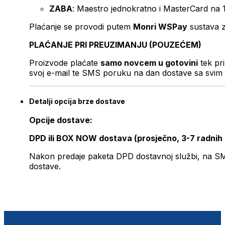
ZABA
: Maestro jednokratno i MasterCard na 
Plaćanje se provodi putem
Monri WSPay
sustava z
PLAĆANJE PRI PREUZIMANJU (POUZEĆEM)
Proizvode plaćate
samo novcem u gotovini
tek pr
svoj e-mail te SMS poruku na dan dostave sa svim 
Detalji opcija brze dostave
Opcije dostave:
DPD ili BOX NOW dostava (prosječno, 3-7 radnih
Nakon predaje paketa DPD dostavnoj službi, na SMS 
dostave.