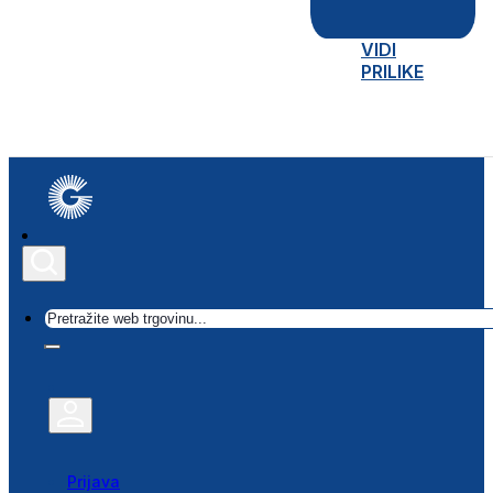
VIDI
PRILIKE
Traži
Prijava