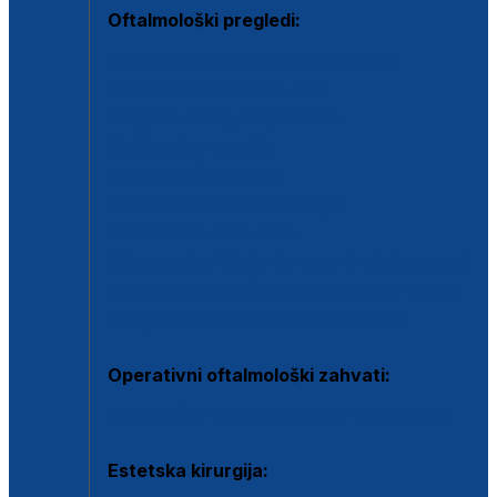
Oftalmološki pregledi:
Specijalistički oftalmološki pregled
Pregled za kontaktne leće
Pregled vidnog polja (OCT)
Dječja oftalmologija
Kontrola očnog tlaka
Drugo mišljenje oftalmologa
Retinološka ambulanta
Dijagnostika i liječenje upalnih očnih bolesti
Dijagnostika i liječenje glaukomske bolesti
Dijagnostika sive mrene ili katarakte
Operativni oftalmološki zahvati:
Ultrazvučna operacija mrene ili katarakta
Estetska kirurgija: