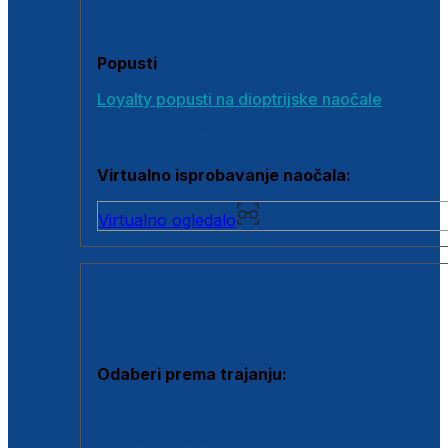
Poklon bonovi
Popusti
Loyalty popusti na dioptrijske naočale
Outlet dioptrijskih naočala
Virtualno isprobavanje naočala:
Virtualno ogledalo
KONTAKTNE LEĆE I OTOPINE
Odaberi prema trajanju:
Jednodnevne leće
Mjesečne leće