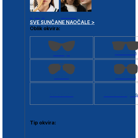
Dječje
Unisex
SVE SUNČANE NAOČALE >
Oblik okvira:
Kvadratan
Cat eye
Aviator
Četvrtasti
Svi oblici >
Virtualno ogled
Tip okvira:
Puni okvir