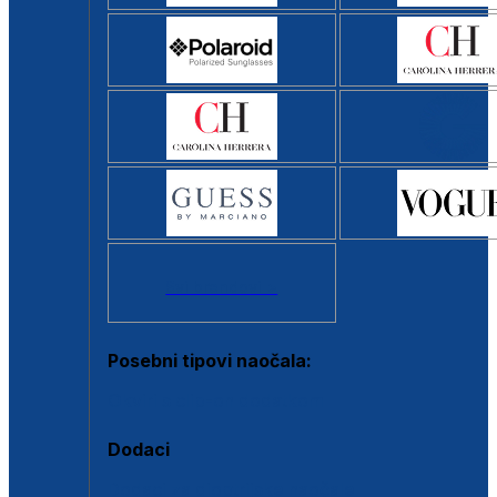
Svi brendovi >
Posebni tipovi naočala:
Okviri s clip-on dodatkom
Dodaci
Dodaci za dioptrijske naočale