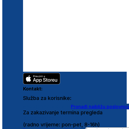
Kontakt:
Služba za korisnike:
shop@ghetaldus.hr
Pronađi najbližu poslovnic
Za zakazivanje termina pregleda
0800 222 025
(radno vrijeme: pon-pet, 8-16h)