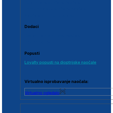
Polarizirane sunčane naočale
Fotokromatske sunčane naočale
Naočale s clip-on dodatkom
Dodaci
Dodaci za dioptrijske naočale
Poklon bonovi
Popusti
Loyalty popusti na dioptrijske naočale
Outlet dioptrijskih naočala
Virtualno isprobavanje naočala:
Virtualno ogledalo