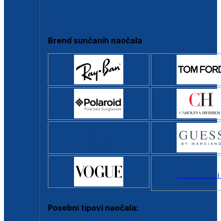
Clip-on
Poluokvir
Brend sunčanih naočala
Svi brendovi
Posebni tipovi naočala: