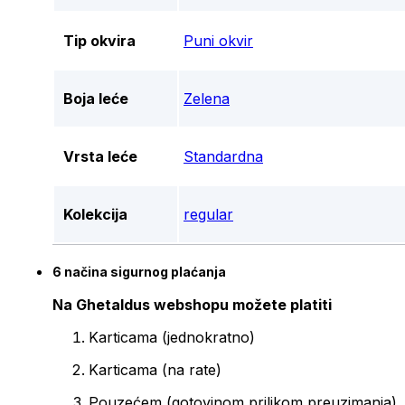
Tip okvira
Puni okvir
Boja leće
Zelena
Vrsta leće
Standardna
Kolekcija
regular
6 načina sigurnog plaćanja
Na Ghetaldus webshopu možete platiti
Karticama (jednokratno)
Karticama (na rate)
Pouzećem (gotovinom prilikom preuzimanja)