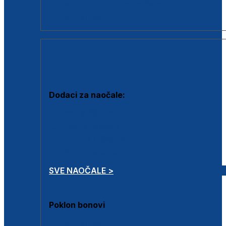
Dodaci za dioptrijske naočale
Poklon bonovi
DODACI
Dodaci za naočale:
Krpice za čišćenje
Kutijice za naočale
Sprejevi za čišćenje
Lančići za naočale
SVE NAOČALE >
Poklon bonovi
Poklon bonovi