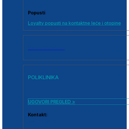
Popusti
Loyalty popusti na kontaktne leće i otopine
SVI PROIZVODI
POLIKLINIKA
UGOVORI PREGLED >
Kontakt:
0800 222 025