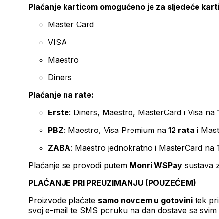
Plaćanje karticom omogućeno je za sljedeće kart
Master Card
VISA
Maestro
Diners
Plaćanje na rate:
Erste
: Diners, Maestro, MasterCard i Visa na
PBZ
: Maestro, Visa Premium na
12 rata
i Mas
ZABA
: Maestro jednokratno i MasterCard na 
Plaćanje se provodi putem
Monri WSPay
sustava z
PLAĆANJE PRI PREUZIMANJU (POUZEĆEM)
Proizvode plaćate
samo novcem u gotovini
tek pr
svoj e-mail te SMS poruku na dan dostave sa svim 