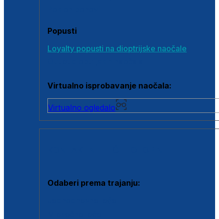
Poklon bonovi
Popusti
Loyalty popusti na dioptrijske naočale
Outlet dioptrijskih naočala
Virtualno isprobavanje naočala:
Virtualno ogledalo
KONTAKTNE LEĆE I OTOPINE
Odaberi prema trajanju:
Jednodnevne leće
Mjesečne leće