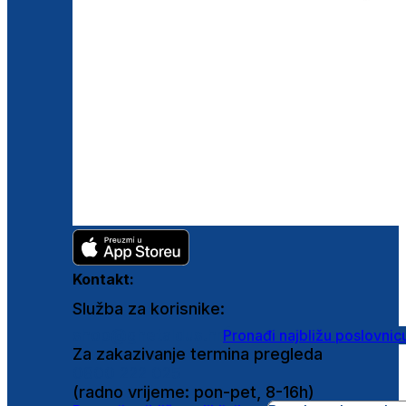
Kontakt:
Služba za korisnike:
shop@ghetaldus.hr
Pronađi najbližu poslovnic
Za zakazivanje termina pregleda
0800 222 025
(radno vrijeme: pon-pet, 8-16h)