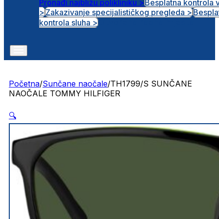
Pronađi najbližu polikliniku >
Besplatna kontrola 
>
Zakazivanje specijalističkog pregleda >
Bespla
Otvorena radna mjesta
kontrola sluha >
Početna
/
Sunčane naočale
/
TH1799/S SUNČANE
NAOČALE TOMMY HILFIGER
🔍