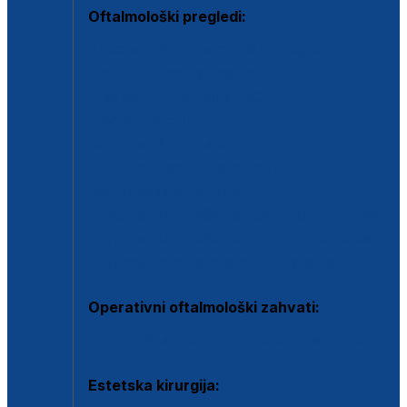
Oftalmološki pregledi:
Specijalistički oftalmološki pregled
Pregled za kontaktne leće
Pregled vidnog polja (OCT)
Dječja oftalmologija
Kontrola očnog tlaka
Drugo mišljenje oftalmologa
Retinološka ambulanta
Dijagnostika i liječenje upalnih očnih bolesti
Dijagnostika i liječenje glaukomske bolesti
Dijagnostika sive mrene ili katarakte
Operativni oftalmološki zahvati:
Ultrazvučna operacija mrene ili katarakta
Estetska kirurgija: