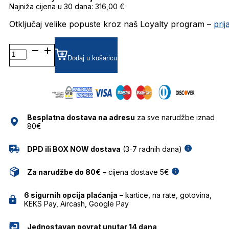
Najniža cijena u 30 dana: 316,00 €
Otključaj velike popuste kroz naš Loyalty program –
pri
TH1799/S SUNČANE
NAOČALE
Dodaj u košaricu
TOMMY
HILFIGER
količina
Besplatna dostava na adresu
za sve narudžbe iznad
80€
DPD ili BOX NOW dostava
(3-7 radnih dana)
Za narudžbe do 80€
– cijena dostave 5€
6 sigurnih opcija plaćanja
– kartice, na rate, gotovina,
KEKS Pay, Aircash, Google Pay
Jednostavan povrat unutar 14 dana