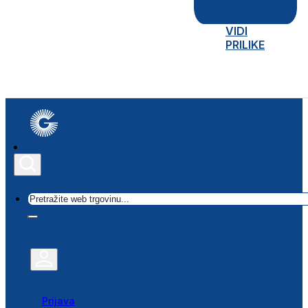
VIDI
PRILIKE
Traži
Prijava