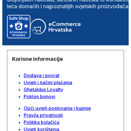
leća domaćih i najpoznatijih svjetskih proizvođača.
Korisne informacije
Dostava i povrat
Uvjeti i načini plaćanja
Ghetaldus Loyalty
Poklon bonovi
Opći uvjeti poslovanja i kupnje
Pravila privatnosti
Politika kolačića
Uvjeti korištenja