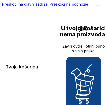
Preskoči na glavni sadržaj
Preskoči na podnožje
U tvojoj košarici još
nema proizvoda
Zaviri ovdje i otkrij puno
sjajnih prilika!
Tvoja košarica