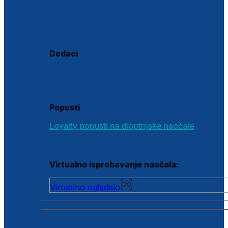
Polarizirane sunčane naočale
Fotokromatske sunčane naočale
Naočale s clip-on dodatkom
Dodaci
Dodaci za dioptrijske naočale
Poklon bonovi
Popusti
Loyalty popusti na dioptrijske naočale
Outlet dioptrijskih naočala
Virtualno isprobavanje naočala:
Virtualno ogledalo