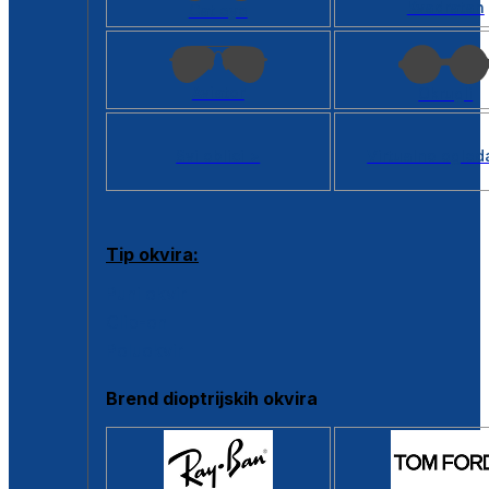
Kvadratan
Cat eye
Aviator
Okrugli
Svi oblici >
Virtualno ogled
Tip okvira:
Puni okvir
Clip-on
Poluokvir
Brend dioptrijskih okvira