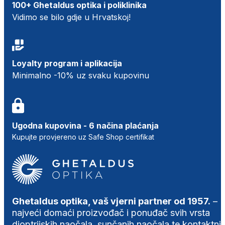
100+ Ghetaldus optika i poliklinika
Vidimo se bilo gdje u Hrvatskoj!
Loyalty program i aplikacija
Minimalno -10% uz svaku kupovinu
Ugodna kupovina - 6 načina plaćanja
Kupujte provjereno uz Safe Shop certifikat
Ghetaldus optika, vaš vjerni partner od 1957.
–
najveći domaći proizvođač i ponuđač svih vrsta
dioptrijskih naočala, sunčanih naočala te kontaktni