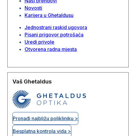
Naši brendovi
Novosti
Karijera u Ghetaldusu
Jednostrani raskid ugovora
Pisani prigovor potrošaća
Uredi privole
Otvorena radna mjesta
Vaš Ghetaldus
Pronađi najbližu polikliniku >
Besplatna kontrola vida >