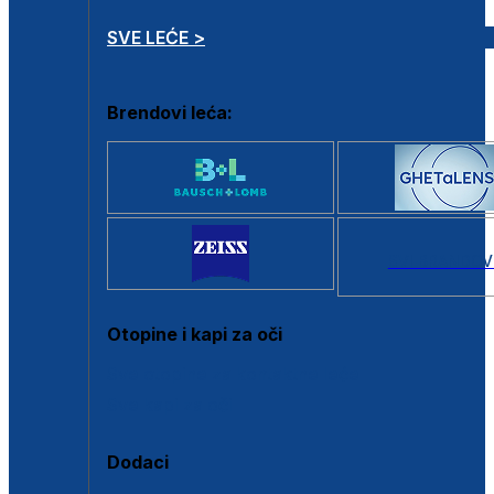
SVE LEĆE >
Brendovi leća:
SVI BRANDOV
Otopine i kapi za oči
Sve otopine za kontaktne leće
Sve kapi za oči
Dodaci