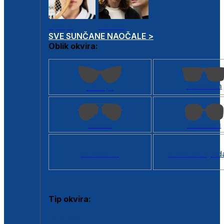
Dječje
Unisex
SVE SUNČANE NAOČALE >
Oblik okvira:
Kvadratan
Cat eye
Aviator
Četvrtasti
Svi oblici >
Virtualno ogled
Tip okvira:
Puni okvir