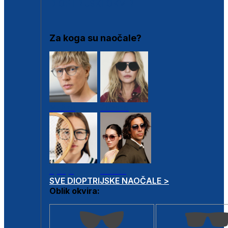
DIOPTRIJSKI OKVIRI
Za koga su naočale?
Muške
Ženske
Dječje
Unisex
SVE DIOPTRIJSKE NAOČALE >
Oblik okvira: