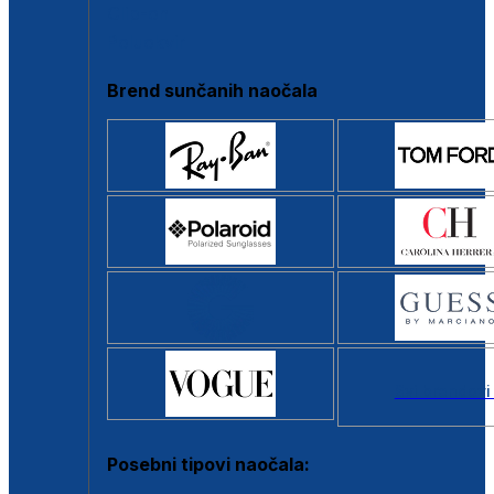
Clip-on
Poluokvir
Brend sunčanih naočala
Svi brendovi
Posebni tipovi naočala: