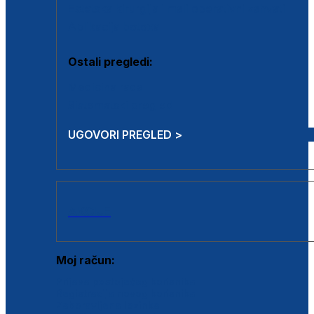
Estetska kirurgija i mali operativni zahvati
Aplikacija botoxa
Ostali pregledi:
Medicina rada
Sistematski pregled
UGOVORI PREGLED >
AKCIJE
Moj račun:
Prijava postojećeg korisnika
Registracija novog korisnika
Zaboravljena lozinka