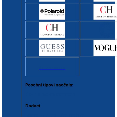
Svi brendovi >
Posebni tipovi naočala:
Okviri s clip-on dodatkom
Dodaci
Dodaci za dioptrijske naočale