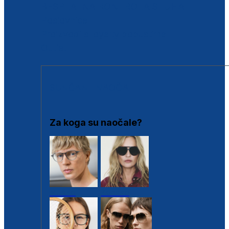
BESPLATNA KONTROLA SLUHA
Poslovnice
Proizvodi s loyalty popustima
Outlet
SUNČANE NAOČALE
Za koga su naočale?
Muške
Ženske