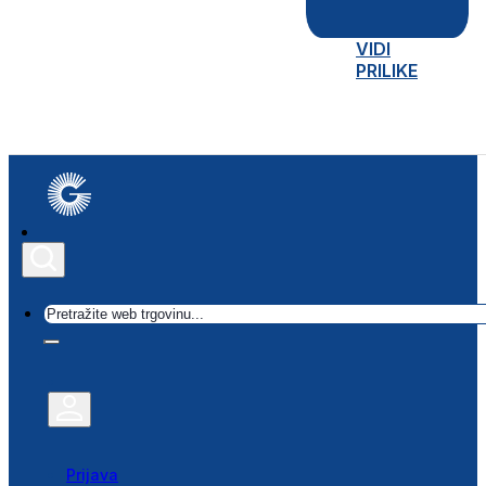
VIDI
PRILIKE
Traži
Prijava