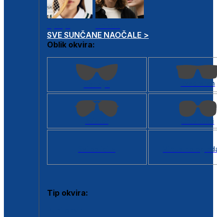
Dječje
Unisex
SVE SUNČANE NAOČALE >
Oblik okvira:
Kvadratan
Cat eye
Aviator
Četvrtasti
Svi oblici >
Virtualno ogled
Tip okvira:
Puni okvir