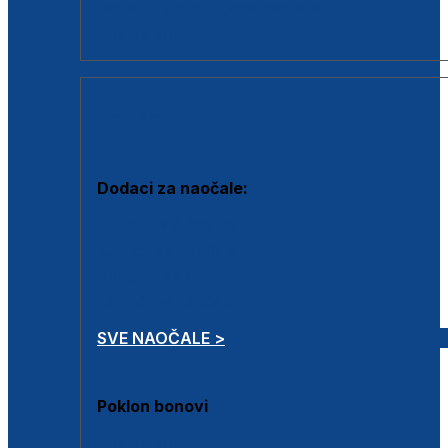
Dodaci za dioptrijske naočale
Poklon bonovi
DODACI
Dodaci za naočale:
Krpice za čišćenje
Kutijice za naočale
Sprejevi za čišćenje
Lančići za naočale
SVE NAOČALE >
Poklon bonovi
Poklon bonovi