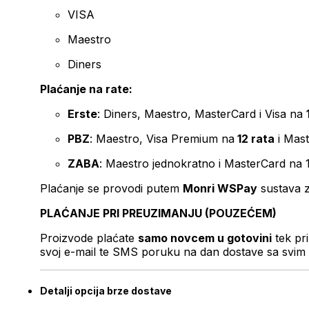
VISA
Maestro
Diners
Plaćanje na rate:
Erste
: Diners, Maestro, MasterCard i Visa na
PBZ
: Maestro, Visa Premium na
12 rata
i Mas
ZABA
: Maestro jednokratno i MasterCard na 
Plaćanje se provodi putem
Monri WSPay
sustava z
PLAĆANJE PRI PREUZIMANJU (POUZEĆEM)
Proizvode plaćate
samo novcem u gotovini
tek pr
svoj e-mail te SMS poruku na dan dostave sa svim 
Detalji opcija brze dostave