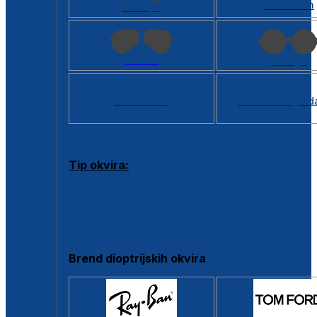
Kvadratan
Cat eye
Aviator
Okrugli
Svi oblici >
Virtualno ogled
Tip okvira:
Puni okvir
Clip-on
Poluokvir
Brend dioptrijskih okvira