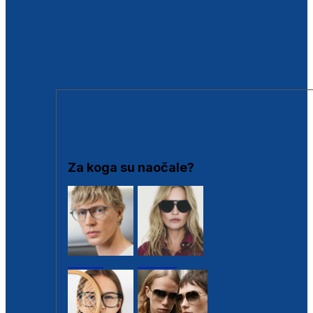
BESPLATNA KONTROLA SLUHA
Poslovnice
Proizvodi s loyalty popustima
Outlet
SUNČANE NAOČALE
Za koga su naočale?
Muške
Ženske