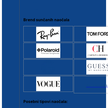
Clip-on
Poluokvir
Brend sunčanih naočala
Svi brendovi
Posebni tipovi naočala: