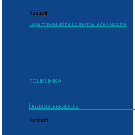
Popusti
Loyalty popusti na kontaktne leće i otopine
SVI PROIZVODI
POLIKLINIKA
UGOVORI PREGLED >
Kontakt:
0800 222 025