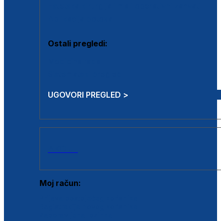
Estetska kirurgija i mali operativni zahvati
Aplikacija botoxa
Ostali pregledi:
Medicina rada
Sistematski pregled
UGOVORI PREGLED >
AKCIJE
Moj račun:
Prijava postojećeg korisnika
Registracija novog korisnika
Zaboravljena lozinka