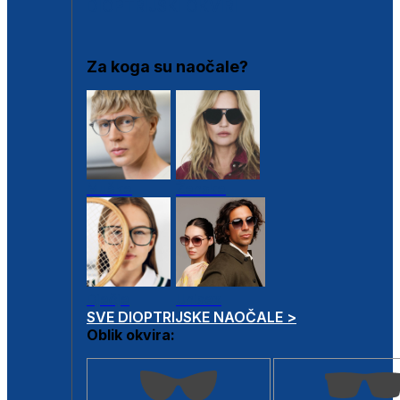
DIOPTRIJSKI OKVIRI
Za koga su naočale?
Muške
Ženske
Dječje
Unisex
SVE DIOPTRIJSKE NAOČALE >
Oblik okvira: