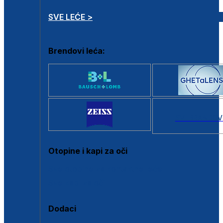
SVE LEĆE >
Brendovi leća:
SVI BRANDOV
Otopine i kapi za oči
Sve otopine za kontaktne leće
Sve kapi za oči
Dodaci