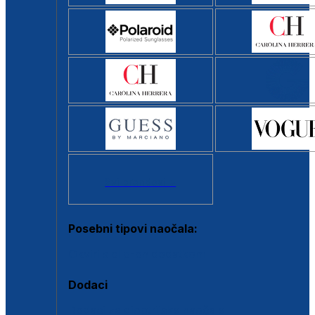
Svi brendovi >
Posebni tipovi naočala:
Okviri s clip-on dodatkom
Dodaci
Dodaci za dioptrijske naočale