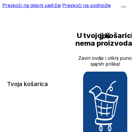
Preskoči na glavni sadržaj
Preskoči na podnožje
U tvojoj košarici još
nema proizvoda
Zaviri ovdje i otkrij puno
sjajnih prilika!
Tvoja košarica