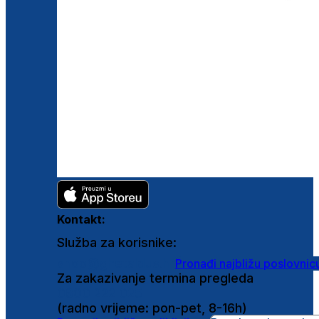
Kontakt:
Služba za korisnike:
shop@ghetaldus.hr
Pronađi najbližu poslovnic
Za zakazivanje termina pregleda
0800 222 025
(radno vrijeme: pon-pet, 8-16h)