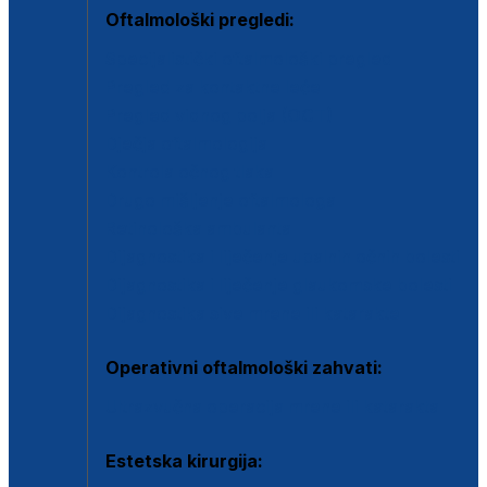
Oftalmološki pregledi:
Specijalistički oftalmološki pregled
Pregled za kontaktne leće
Pregled vidnog polja (OCT)
Dječja oftalmologija
Kontrola očnog tlaka
Drugo mišljenje oftalmologa
Retinološka ambulanta
Dijagnostika i liječenje upalnih očnih bolesti
Dijagnostika i liječenje glaukomske bolesti
Dijagnostika sive mrene ili katarakte
Operativni oftalmološki zahvati:
Ultrazvučna operacija mrene ili katarakta
Estetska kirurgija: