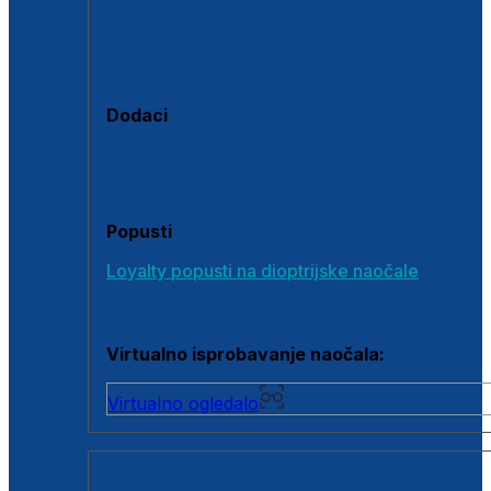
Polarizirane sunčane naočale
Fotokromatske sunčane naočale
Naočale s clip-on dodatkom
Dodaci
Dodaci za dioptrijske naočale
Poklon bonovi
Popusti
Loyalty popusti na dioptrijske naočale
Outlet dioptrijskih naočala
Virtualno isprobavanje naočala:
Virtualno ogledalo