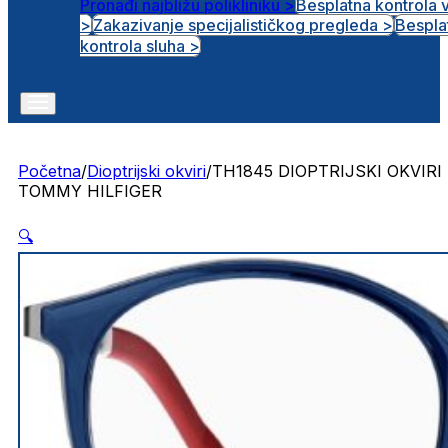
Pronađi najbližu polikliniku >
Besplatna kontrola 
>
Zakazivanje specijalističkog pregleda >
Bespla
Otvorena radna mjesta
kontrola sluha >
Početna
/
Dioptrijski okviri
/
TH1845 DIOPTRIJSKI OKVIRI
TOMMY HILFIGER
🔍