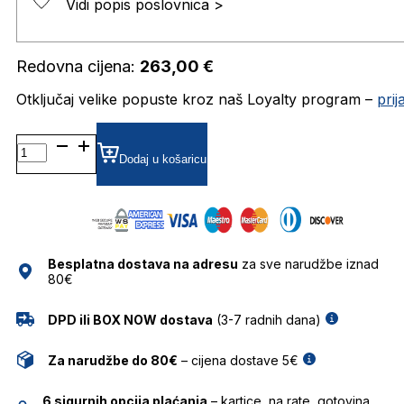
Vidi popis poslovnica >
Redovna cijena:
263,00
€
Otključaj velike popuste kroz naš Loyalty program –
pri
TH1845 DIOPTRIJSKI
OKVIRI
Dodaj u košaricu
TOMMY
HILFIGER
količina
Besplatna dostava na adresu
za sve narudžbe iznad
80€
DPD ili BOX NOW dostava
(3-7 radnih dana)
Za narudžbe do 80€
– cijena dostave 5€
6 sigurnih opcija plaćanja
– kartice, na rate, gotovina,