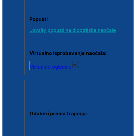
Poklon bonovi
Popusti
Loyalty popusti na dioptrijske naočale
Outlet dioptrijskih naočala
Virtualno isprobavanje naočala:
Virtualno ogledalo
KONTAKTNE LEĆE I OTOPINE
Odaberi prema trajanju:
Jednodnevne leće
Mjesečne leće