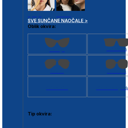
Dječje
Unisex
SVE SUNČANE NAOČALE >
Oblik okvira:
Kvadratan
Cat eye
Aviator
Četvrtasti
Svi oblici >
Virtualno ogled
Tip okvira:
Puni okvir