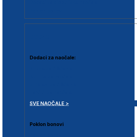
Dodaci za dioptrijske naočale
Poklon bonovi
DODACI
Dodaci za naočale:
Krpice za čišćenje
Kutijice za naočale
Sprejevi za čišćenje
Lančići za naočale
SVE NAOČALE >
Poklon bonovi
Poklon bonovi