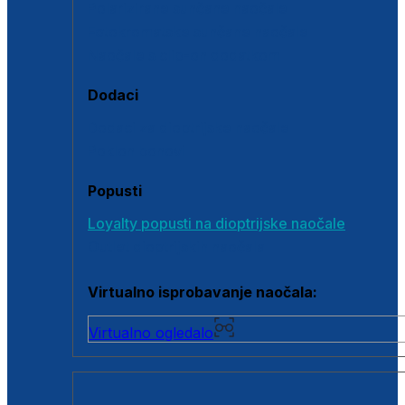
Polarizirane sunčane naočale
Fotokromatske sunčane naočale
Naočale s clip-on dodatkom
Dodaci
Dodaci za dioptrijske naočale
Poklon bonovi
Popusti
Loyalty popusti na dioptrijske naočale
Outlet dioptrijskih naočala
Virtualno isprobavanje naočala:
Virtualno ogledalo