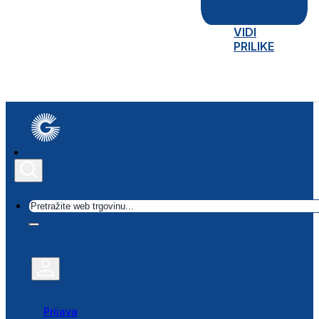
VIDI
PRILIKE
Traži
Prijava