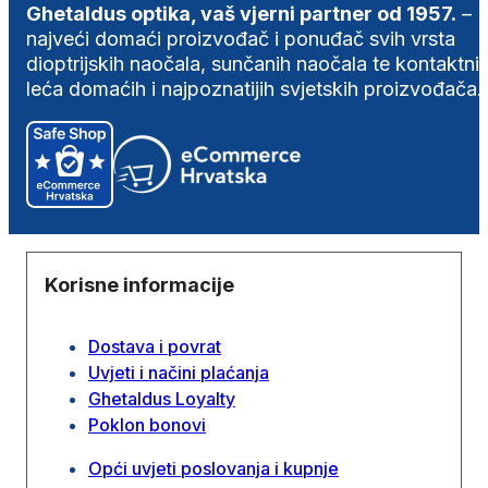
Ghetaldus optika, vaš vjerni partner od 1957.
–
najveći domaći proizvođač i ponuđač svih vrsta
dioptrijskih naočala, sunčanih naočala te kontaktni
leća domaćih i najpoznatijih svjetskih proizvođača.
Korisne informacije
Dostava i povrat
Uvjeti i načini plaćanja
Ghetaldus Loyalty
Poklon bonovi
Opći uvjeti poslovanja i kupnje