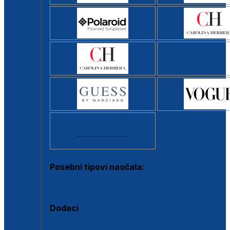
Svi brendovi >
Posebni tipovi naočala:
Okviri s clip-on dodatkom
Dodaci
Dodaci za dioptrijske naočale