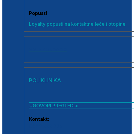
Popusti
Loyalty popusti na kontaktne leće i otopine
SVI PROIZVODI
POLIKLINIKA
UGOVORI PREGLED >
Kontakt:
0800 222 025