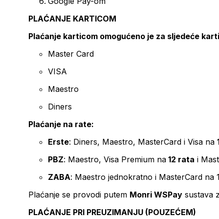
Google Pay-om
PLAĆANJE KARTICOM
Plaćanje karticom omogućeno je za sljedeće kart
Master Card
VISA
Maestro
Diners
Plaćanje na rate:
Erste
: Diners, Maestro, MasterCard i Visa na
PBZ
: Maestro, Visa Premium na
12 rata
i Mas
ZABA
: Maestro jednokratno i MasterCard na 
Plaćanje se provodi putem
Monri WSPay
sustava z
PLAĆANJE PRI PREUZIMANJU (POUZEĆEM)