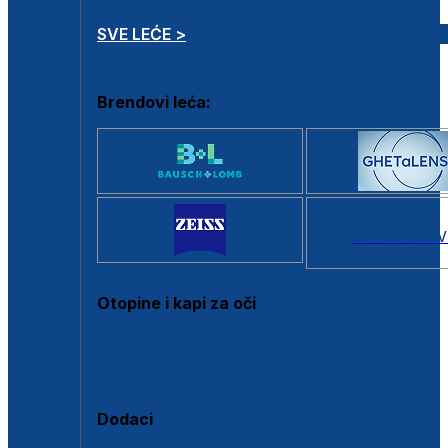
SVE LEĆE >
Brendovi leća:
SVI BRANDOV
Otopine i kapi za oči
Sve otopine za kontaktne leće
Sve kapi za oči
Dodaci