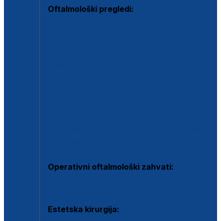
Oftalmološki pregledi:
Specijalistički oftalmološki pregled
Pregled za kontaktne leće
Pregled vidnog polja (OCT)
Dječja oftalmologija
Kontrola očnog tlaka
Drugo mišljenje oftalmologa
Retinološka ambulanta
Dijagnostika i liječenje upalnih očnih bolesti
Dijagnostika i liječenje glaukomske bolesti
Dijagnostika sive mrene ili katarakte
Operativni oftalmološki zahvati:
Ultrazvučna operacija mrene ili katarakta
Estetska kirurgija: