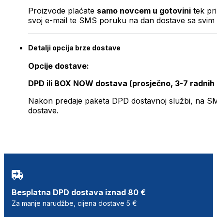
Proizvode plaćate
samo novcem u gotovini
tek pr
svoj e-mail te SMS poruku na dan dostave sa svim 
Detalji opcija brze dostave
Opcije dostave:
DPD ili BOX NOW dostava (prosječno, 3-7 radnih
Nakon predaje paketa DPD dostavnoj službi, na SMS 
dostave.
Besplatna DPD dostava iznad 80 €
Za manje narudžbe, cijena dostave 5 €