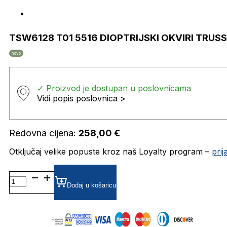
TSW6128 T01 5516 DIOPTRIJSKI OKVIRI TRUS
novo
✓ Proizvod je dostupan u poslovnicama
Vidi popis poslovnica >
Redovna cijena:
258,00
€
Otključaj velike popuste kroz naš Loyalty program –
pri
TSW6128
T01
Dodaj u košaricu
5516
DIOPTRIJSKI
OKVIRI
TRUSSARDI