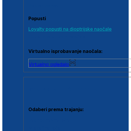
Poklon bonovi
Popusti
Loyalty popusti na dioptrijske naočale
Outlet dioptrijskih naočala
Virtualno isprobavanje naočala:
Virtualno ogledalo
KONTAKTNE LEĆE I OTOPINE
Odaberi prema trajanju:
Jednodnevne leće
Mjesečne leće