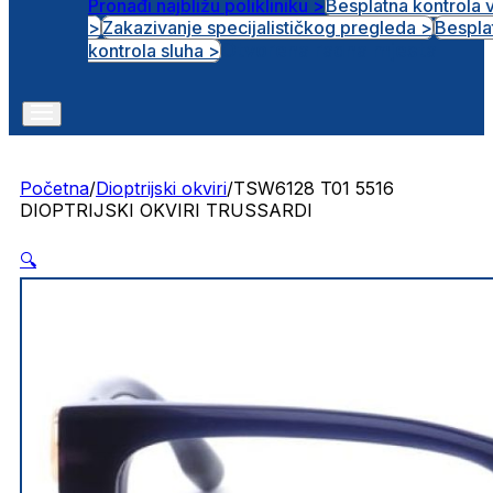
Pronađi najbližu polikliniku >
Besplatna kontrola 
>
Zakazivanje specijalističkog pregleda >
Bespla
Otvorena radna mjesta
kontrola sluha >
Početna
/
Dioptrijski okviri
/
TSW6128 T01 5516
DIOPTRIJSKI OKVIRI TRUSSARDI
🔍