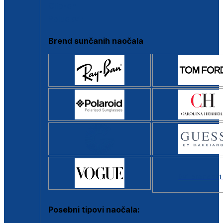
Clip-on
Poluokvir
Brend sunčanih naočala
Svi brendovi
Posebni tipovi naočala: