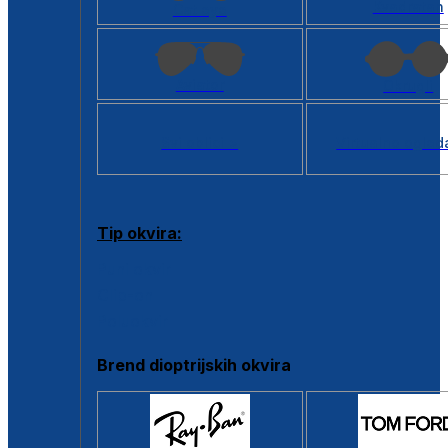
Kvadratan
Cat eye
Aviator
Okrugli
Svi oblici >
Virtualno ogled
Tip okvira:
Puni okvir
Clip-on
Poluokvir
Brend dioptrijskih okvira