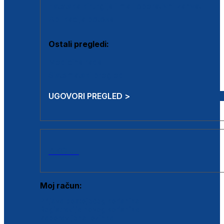
Estetska kirurgija i mali operativni zahvati
Aplikacija botoxa
Ostali pregledi:
Medicina rada
Sistematski pregled
UGOVORI PREGLED >
AKCIJE
Moj račun:
Prijava postojećeg korisnika
Registracija novog korisnika
Zaboravljena lozinka