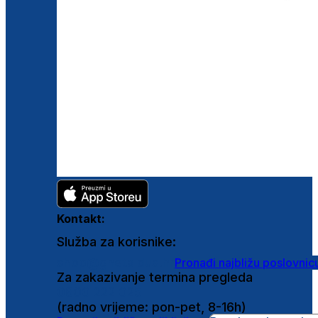
Kontakt:
Služba za korisnike:
shop@ghetaldus.hr
Pronađi najbližu poslovnic
Za zakazivanje termina pregleda
0800 222 025
(radno vrijeme: pon-pet, 8-16h)