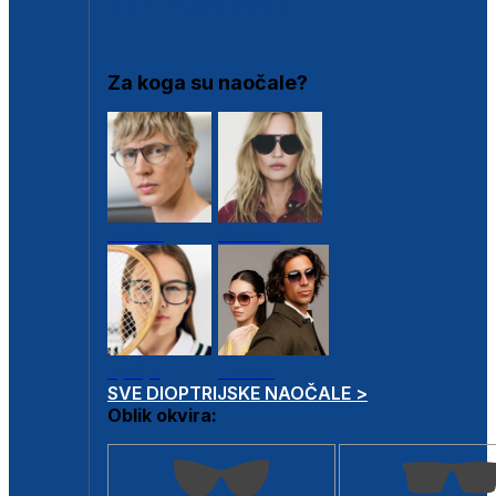
DIOPTRIJSKI OKVIRI
Za koga su naočale?
Muške
Ženske
Dječje
Unisex
SVE DIOPTRIJSKE NAOČALE >
Oblik okvira: