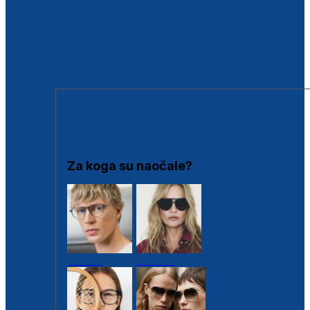
BESPLATNA KONTROLA SLUHA
Poslovnice
Proizvodi s loyalty popustima
Outlet
SUNČANE NAOČALE
Za koga su naočale?
Muške
Ženske