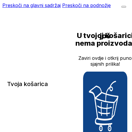
Preskoči na glavni sadržaj
Preskoči na podnožje
U tvojoj košarici još
nema proizvoda
Zaviri ovdje i otkrij puno
sjajnih prilika!
Tvoja košarica