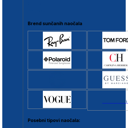
Clip-on
Poluokvir
Brend sunčanih naočala
Svi brendovi
Posebni tipovi naočala: