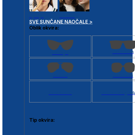
Dječje
Unisex
SVE SUNČANE NAOČALE >
Oblik okvira:
Kvadratan
Cat eye
Aviator
Četvrtasti
Svi oblici >
Virtualno ogled
Tip okvira:
Puni okvir