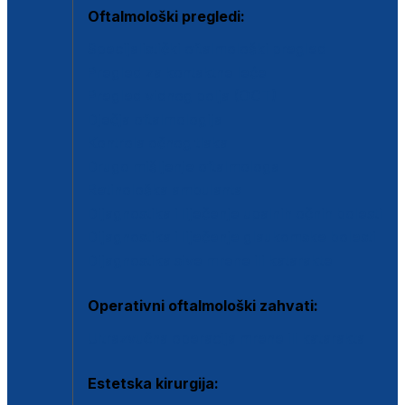
Oftalmološki pregledi:
Specijalistički oftalmološki pregled
Pregled za kontaktne leće
Pregled vidnog polja (OCT)
Dječja oftalmologija
Kontrola očnog tlaka
Drugo mišljenje oftalmologa
Retinološka ambulanta
Dijagnostika i liječenje upalnih očnih bolesti
Dijagnostika i liječenje glaukomske bolesti
Dijagnostika sive mrene ili katarakte
Operativni oftalmološki zahvati:
Ultrazvučna operacija mrene ili katarakta
Estetska kirurgija: