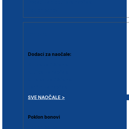
Dodaci za dioptrijske naočale
Poklon bonovi
DODACI
Dodaci za naočale:
Krpice za čišćenje
Kutijice za naočale
Sprejevi za čišćenje
Lančići za naočale
SVE NAOČALE >
Poklon bonovi
Poklon bonovi