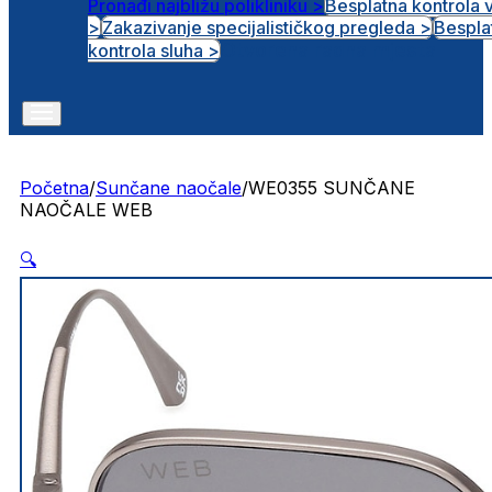
Pronađi najbližu polikliniku >
Besplatna kontrola 
>
Zakazivanje specijalističkog pregleda >
Bespla
Otvorena radna mjesta
kontrola sluha >
Početna
/
Sunčane naočale
/
WE0355 SUNČANE
NAOČALE WEB
🔍