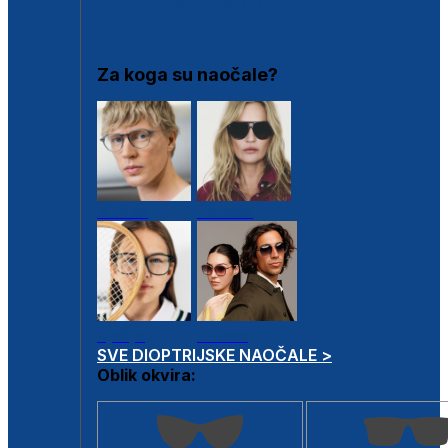
DIOPTRIJSKI OKVIRI
Za koga su naočale?
Muške
Ženske
Dječje
Unisex
SVE DIOPTRIJSKE NAOČALE >
Oblik okvira: