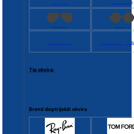
Kvadratan
Cat eye
Aviator
Okrugli
Svi oblici >
Virtualno ogled
Tip okvira:
Puni okvir
Clip-on
Poluokvir
Brend dioptrijskih okvira