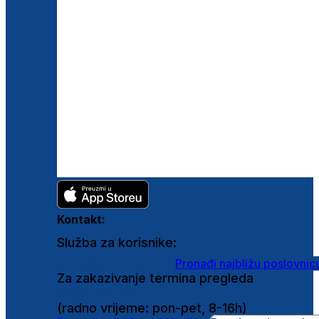
Kontakt:
Služba za korisnike:
shop@ghetaldus.hr
Pronađi najbližu poslovnic
Za zakazivanje termina pregleda
0800 222 025
(radno vrijeme: pon-pet, 8-16h)