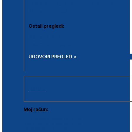
Estetska kirurgija i mali operativni zahvati
Aplikacija botoxa
Ostali pregledi:
Medicina rada
Sistematski pregled
UGOVORI PREGLED >
AKCIJE
Moj račun:
Prijava postojećeg korisnika
Registracija novog korisnika
Zaboravljena lozinka