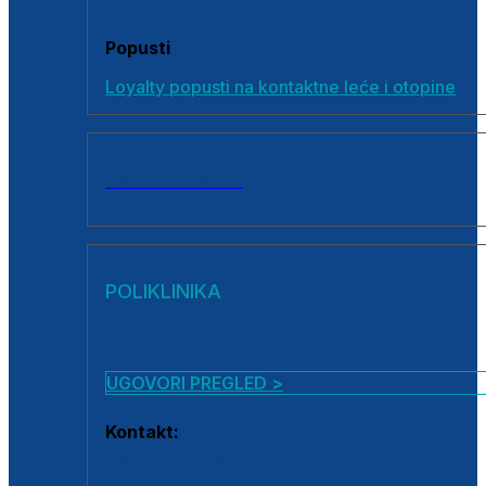
Popusti
Loyalty popusti na kontaktne leće i otopine
SVI PROIZVODI
POLIKLINIKA
UGOVORI PREGLED >
Kontakt:
0800 222 025