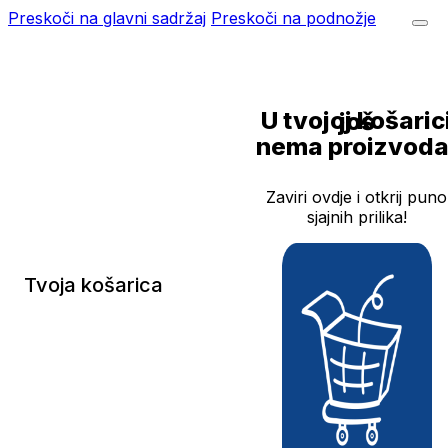
Preskoči na glavni sadržaj
Preskoči na podnožje
U tvojoj košarici još
nema proizvoda
Zaviri ovdje i otkrij puno
sjajnih prilika!
Tvoja košarica