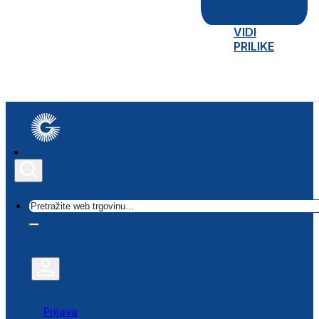
VIDI
PRILIKE
Traži
Prijava