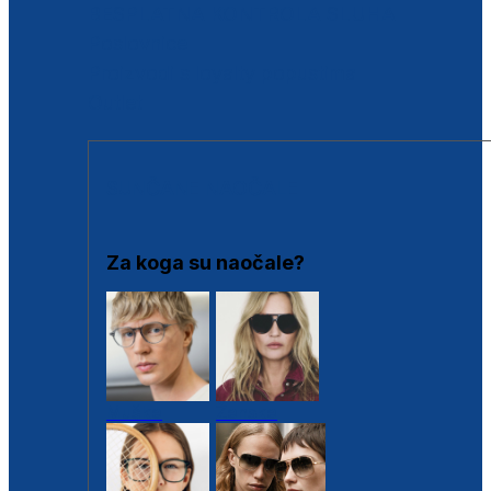
BESPLATNA KONTROLA SLUHA
Poslovnice
Proizvodi s loyalty popustima
Outlet
SUNČANE NAOČALE
Za koga su naočale?
Muške
Ženske