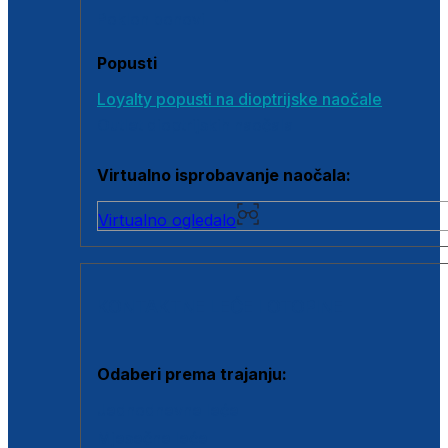
Poklon bonovi
Popusti
Loyalty popusti na dioptrijske naočale
Outlet dioptrijskih naočala
Virtualno isprobavanje naočala:
Virtualno ogledalo
KONTAKTNE LEĆE I OTOPINE
Odaberi prema trajanju:
Jednodnevne leće
Mjesečne leće