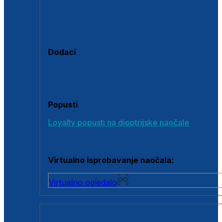
Polarizirane sunčane naočale
Fotokromatske sunčane naočale
Naočale s clip-on dodatkom
Dodaci
Dodaci za dioptrijske naočale
Poklon bonovi
Popusti
Loyalty popusti na dioptrijske naočale
Outlet dioptrijskih naočala
Virtualno isprobavanje naočala:
Virtualno ogledalo