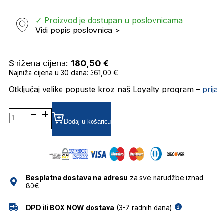
✓ Proizvod je dostupan u poslovnicama
Vidi popis poslovnica >
Snižena cijena:
180,50
€
Najniža cijena u 30 dana: 361,00 €
Otključaj velike popuste kroz naš Loyalty program –
pri
WE0355 SUNČANE
NAOČALE
Dodaj u košaricu
WEB
količina
Besplatna dostava na adresu
za sve narudžbe iznad
80€
DPD ili BOX NOW dostava
(3-7 radnih dana)