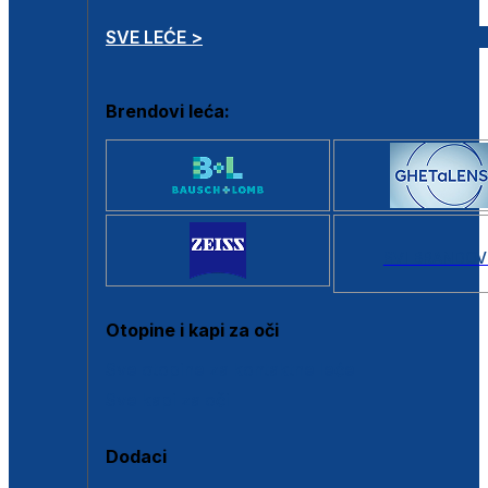
SVE LEĆE >
Brendovi leća:
SVI BRANDOV
Otopine i kapi za oči
Sve otopine za kontaktne leće
Sve kapi za oči
Dodaci