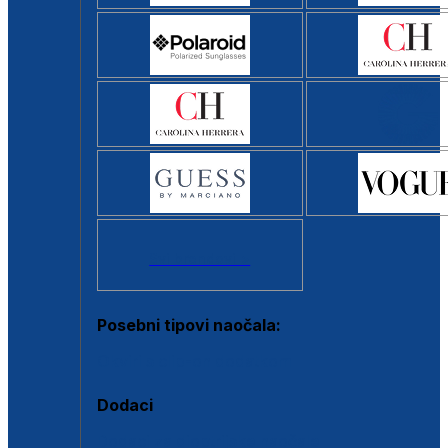
Svi brendovi >
Posebni tipovi naočala:
Okviri s clip-on dodatkom
Dodaci
Dodaci za dioptrijske naočale