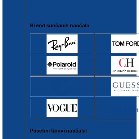
Clip-on
Poluokvir
Brend sunčanih naočala
Svi brendovi
Posebni tipovi naočala: