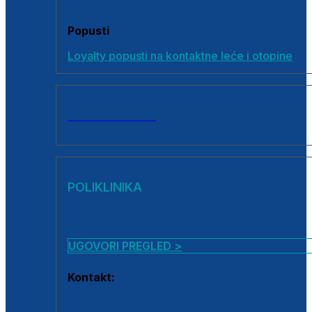
Popusti
Loyalty popusti na kontaktne leće i otopine
SVI PROIZVODI
POLIKLINIKA
UGOVORI PREGLED >
Kontakt:
0800 222 025