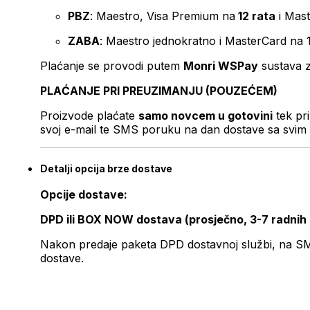
PBZ
: Maestro, Visa Premium na
12 rata
i Mas
ZABA
: Maestro jednokratno i MasterCard na 
Plaćanje se provodi putem
Monri WSPay
sustava z
PLAĆANJE PRI PREUZIMANJU (POUZEĆEM)
Proizvode plaćate
samo novcem u gotovini
tek pr
svoj e-mail te SMS poruku na dan dostave sa svim 
Detalji opcija brze dostave
Opcije dostave:
DPD ili BOX NOW dostava (prosječno, 3-7 radnih
Nakon predaje paketa DPD dostavnoj službi, na SMS 
dostave.