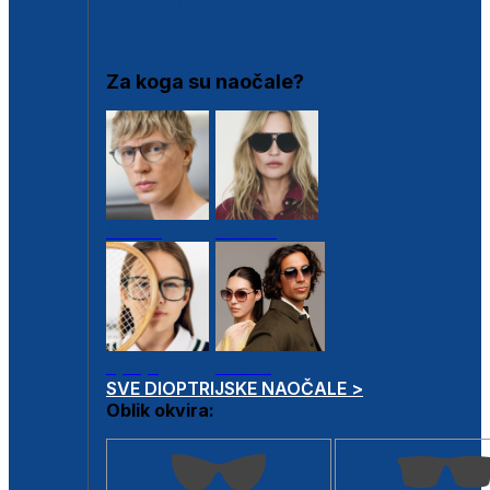
DIOPTRIJSKI OKVIRI
Za koga su naočale?
Muške
Ženske
Dječje
Unisex
SVE DIOPTRIJSKE NAOČALE >
Oblik okvira: