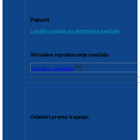
Poklon bonovi
Popusti
Loyalty popusti na dioptrijske naočale
Outlet dioptrijskih naočala
Virtualno isprobavanje naočala:
Virtualno ogledalo
KONTAKTNE LEĆE I OTOPINE
Odaberi prema trajanju:
Jednodnevne leće
Mjesečne leće