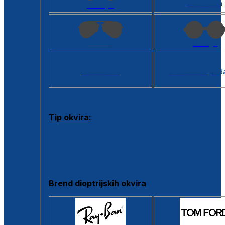
Kvadratan
Cat eye
Aviator
Okrugli
Svi oblici >
Virtualno ogled
Tip okvira:
Puni okvir
Clip-on
Poluokvir
Brend dioptrijskih okvira