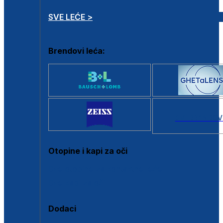
SVE LEĆE >
Brendovi leća:
SVI BRANDOV
Otopine i kapi za oči
Sve otopine za kontaktne leće
Sve kapi za oči
Dodaci