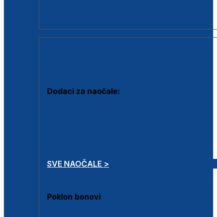
Dodaci za dioptrijske naočale
Poklon bonovi
DODACI
Dodaci za naočale:
Krpice za čišćenje
Kutijice za naočale
Sprejevi za čišćenje
Lančići za naočale
SVE NAOČALE >
Poklon bonovi
Poklon bonovi