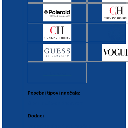
Svi brendovi >
Posebni tipovi naočala:
Okviri s clip-on dodatkom
Dodaci
Dodaci za dioptrijske naočale