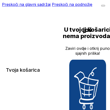
Preskoči na glavni sadržaj
Preskoči na podnožje
U tvojoj košarici još
nema proizvoda
Zaviri ovdje i otkrij puno
sjajnih prilika!
Tvoja košarica