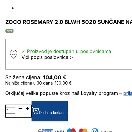
ZOCO ROSEMARY 2.0 BLWH 5020 SUNČANE N
novo
✓ Proizvod je dostupan u poslovnicama
Vidi popis poslovnica >
Snižena cijena:
104,00
€
Najniža cijena u 30 dana: 130,00 €
Otključaj velike popuste kroz naš Loyalty program –
pri
ZOCO
ROSEMARY
Dodaj u košaricu
2.0
BLWH
5020