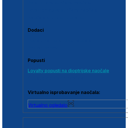
Polarizirane sunčane naočale
Fotokromatske sunčane naočale
Naočale s clip-on dodatkom
Dodaci
Dodaci za dioptrijske naočale
Poklon bonovi
Popusti
Loyalty popusti na dioptrijske naočale
Outlet dioptrijskih naočala
Virtualno isprobavanje naočala:
Virtualno ogledalo