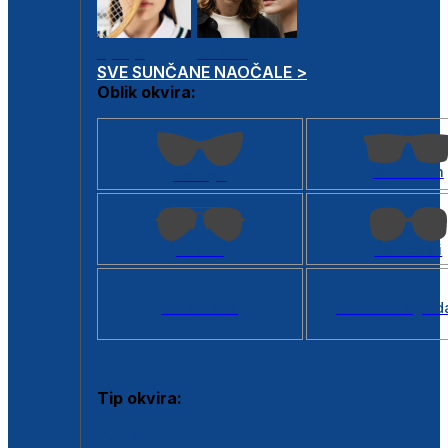
Dječje
Unisex
SVE SUNČANE NAOČALE >
Oblik okvira:
Kvadratan
Cat eye
Aviator
Četvrtasti
Svi oblici >
Virtualno ogled
Tip okvira:
Puni okvir