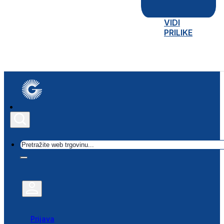
VIDI
PRILIKE
Traži
Prijava