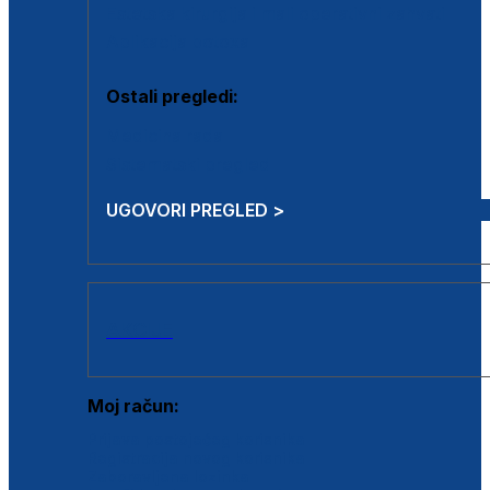
Estetska kirurgija i mali operativni zahvati
Aplikacija botoxa
Ostali pregledi:
Medicina rada
Sistematski pregled
UGOVORI PREGLED >
AKCIJE
Moj račun:
Prijava postojećeg korisnika
Registracija novog korisnika
Zaboravljena lozinka