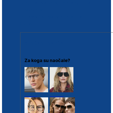
BESPLATNA KONTROLA SLUHA
Poslovnice
Proizvodi s loyalty popustima
Outlet
SUNČANE NAOČALE
Za koga su naočale?
Muške
Ženske