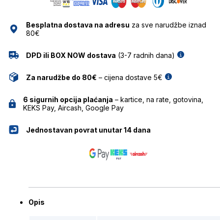
SUNČANE
NAOČALE
Besplatna dostava na adresu
za sve narudžbe iznad
ZOCO
80€
količina
DPD ili BOX NOW dostava
(3-7 radnih dana)
Za narudžbe do 80€
– cijena dostave 5€
6 sigurnih opcija plaćanja
– kartice, na rate, gotovina,
KEKS Pay, Aircash, Google Pay
Jednostavan povrat unutar 14 dana
Opis