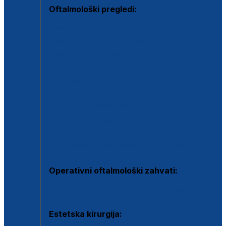
Oftalmološki pregledi:
Specijalistički oftalmološki pregled
Pregled za kontaktne leće
Pregled vidnog polja (OCT)
Dječja oftalmologija
Kontrola očnog tlaka
Drugo mišljenje oftalmologa
Retinološka ambulanta
Dijagnostika i liječenje upalnih očnih bolesti
Dijagnostika i liječenje glaukomske bolesti
Dijagnostika sive mrene ili katarakte
Operativni oftalmološki zahvati:
Ultrazvučna operacija mrene ili katarakta
Estetska kirurgija: