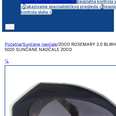
Pronađi najbližu polikliniku >
Besplatna kontrola 
>
Zakazivanje specijalističkog pregleda >
Bespla
Otvorena radna mjesta
kontrola sluha >
Početna
/
Sunčane naočale
/
ZOCO ROSEMARY 2.0 BLW
5020 SUNČANE NAOČALE ZOCO
🔍