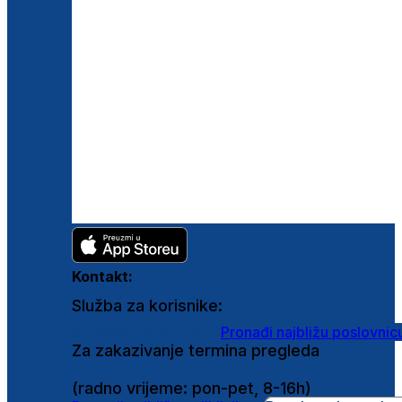
Kontakt:
Služba za korisnike:
shop@ghetaldus.hr
Pronađi najbližu poslovnic
Za zakazivanje termina pregleda
0800 222 025
(radno vrijeme: pon-pet, 8-16h)