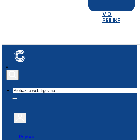
VIDI
PRILIKE
Traži
Prijava