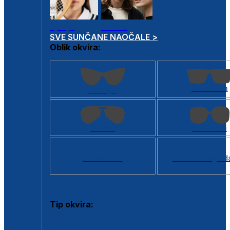
Dječje
Unisex
SVE SUNČANE NAOČALE >
Oblik okvira:
Kvadratan
Cat eye
Aviator
Četvrtasti
Svi oblici >
Virtualno ogled
Tip okvira:
Puni okvir