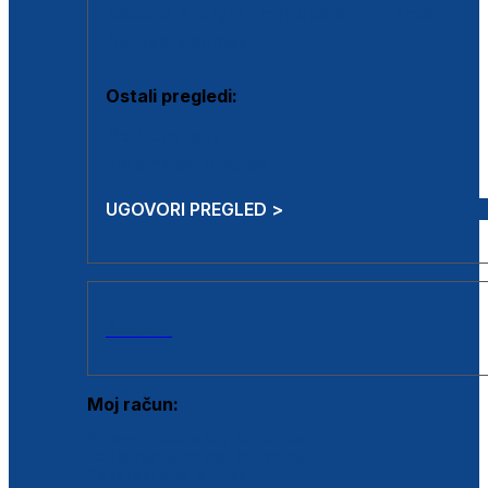
Estetska kirurgija i mali operativni zahvati
Aplikacija botoxa
Ostali pregledi:
Medicina rada
Sistematski pregled
UGOVORI PREGLED >
AKCIJE
Moj račun:
Prijava postojećeg korisnika
Registracija novog korisnika
Zaboravljena lozinka