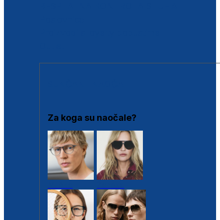
BESPLATNA KONTROLA SLUHA
Poslovnice
Proizvodi s loyalty popustima
Outlet
SUNČANE NAOČALE
Za koga su naočale?
Muške
Ženske