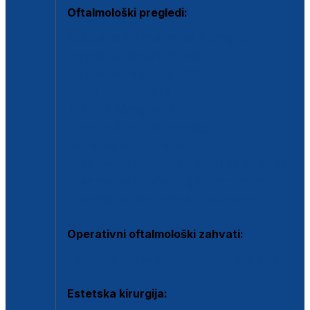
Oftalmološki pregledi:
Specijalistički oftalmološki pregled
Pregled za kontaktne leće
Pregled vidnog polja (OCT)
Dječja oftalmologija
Kontrola očnog tlaka
Drugo mišljenje oftalmologa
Retinološka ambulanta
Dijagnostika i liječenje upalnih očnih bolesti
Dijagnostika i liječenje glaukomske bolesti
Dijagnostika sive mrene ili katarakte
Operativni oftalmološki zahvati:
Ultrazvučna operacija mrene ili katarakta
Estetska kirurgija: