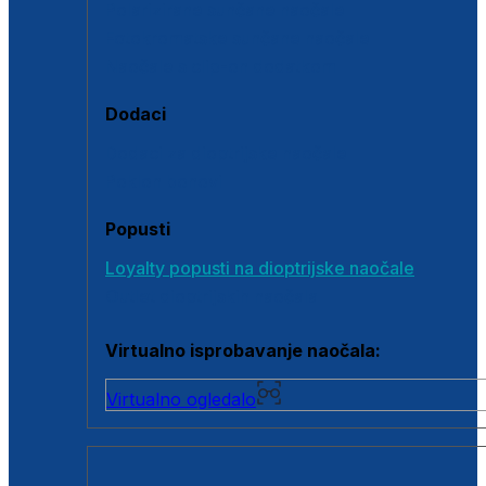
Polarizirane sunčane naočale
Fotokromatske sunčane naočale
Naočale s clip-on dodatkom
Dodaci
Dodaci za dioptrijske naočale
Poklon bonovi
Popusti
Loyalty popusti na dioptrijske naočale
Outlet dioptrijskih naočala
Virtualno isprobavanje naočala:
Virtualno ogledalo