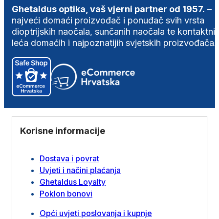
Ghetaldus optika, vaš vjerni partner od 1957.
–
najveći domaći proizvođač i ponuđač svih vrsta
dioptrijskih naočala, sunčanih naočala te kontaktni
leća domaćih i najpoznatijih svjetskih proizvođača.
Korisne informacije
Dostava i povrat
Uvjeti i načini plaćanja
Ghetaldus Loyalty
Poklon bonovi
Opći uvjeti poslovanja i kupnje