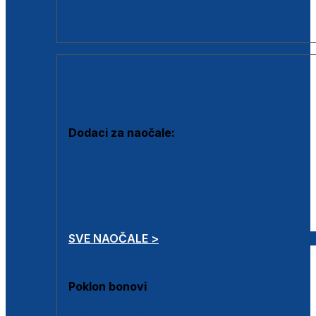
Dodaci za dioptrijske naočale
Poklon bonovi
DODACI
Dodaci za naočale:
Krpice za čišćenje
Kutijice za naočale
Sprejevi za čišćenje
Lančići za naočale
SVE NAOČALE >
Poklon bonovi
Poklon bonovi