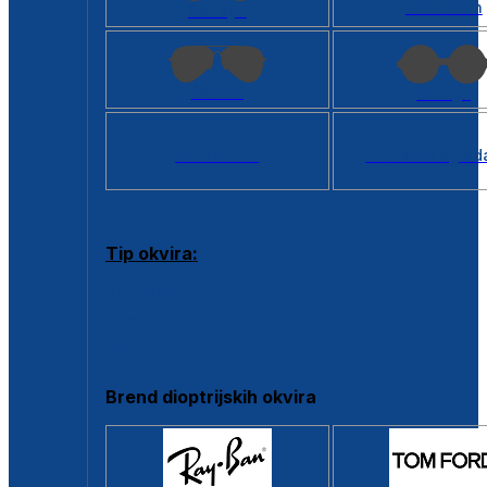
Kvadratan
Cat eye
Aviator
Okrugli
Svi oblici >
Virtualno ogled
Tip okvira:
Puni okvir
Clip-on
Poluokvir
Brend dioptrijskih okvira