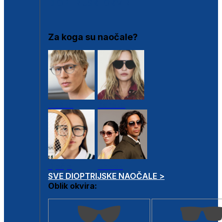
DIOPTRIJSKI OKVIRI
Za koga su naočale?
Muške
Ženske
Dječje
Unisex
SVE DIOPTRIJSKE NAOČALE >
Oblik okvira: