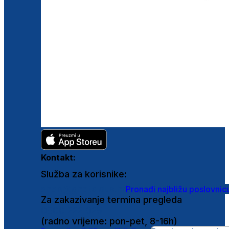
Kontakt:
Služba za korisnike:
shop@ghetaldus.hr
Pronađi najbližu poslovnic
Za zakazivanje termina pregleda
0800 222 025
(radno vrijeme: pon-pet, 8-16h)