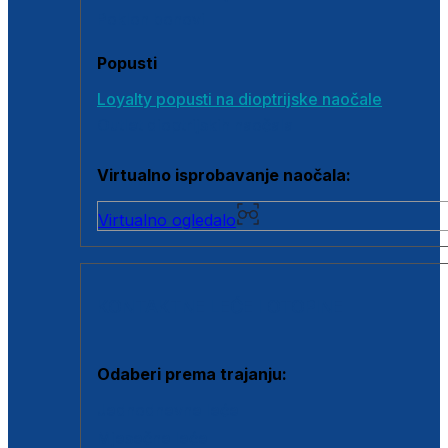
Poklon bonovi
Popusti
Loyalty popusti na dioptrijske naočale
Outlet dioptrijskih naočala
Virtualno isprobavanje naočala:
Virtualno ogledalo
KONTAKTNE LEĆE I OTOPINE
Odaberi prema trajanju:
Jednodnevne leće
Mjesečne leće