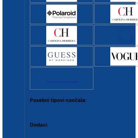
Svi brendovi >
Posebni tipovi naočala:
Okviri s clip-on dodatkom
Dodaci
Dodaci za dioptrijske naočale