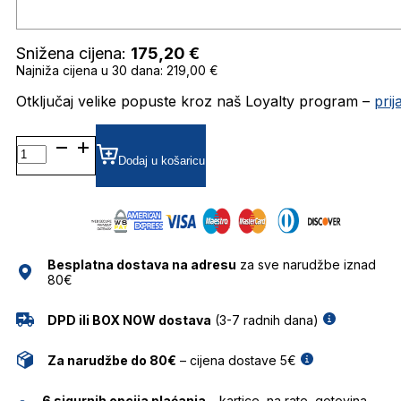
Snižena cijena:
175,20
€
Najniža cijena u 30 dana: 219,00 €
Otključaj velike popuste kroz naš Loyalty program –
pri
0RB3447
GRADIJENT SUNČANE
Dodaj u košaricu
NAOČALE
RAY
BAN
količina
Besplatna dostava na adresu
za sve narudžbe iznad
80€
DPD ili BOX NOW dostava
(3-7 radnih dana)
Za narudžbe do 80€
– cijena dostave 5€
6 sigurnih opcija plaćanja
– kartice, na rate, gotovina,