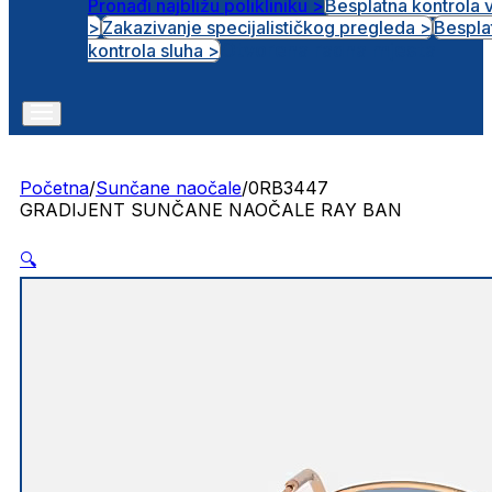
Pronađi najbližu polikliniku >
Besplatna kontrola 
>
Zakazivanje specijalističkog pregleda >
Bespla
Otvorena radna mjesta
kontrola sluha >
Početna
/
Sunčane naočale
/
0RB3447
GRADIJENT SUNČANE NAOČALE RAY BAN
🔍