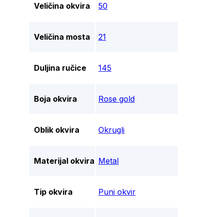
Veličina okvira
50
Veličina mosta
21
Duljina ručice
145
Boja okvira
Rose gold
Oblik okvira
Okrugli
Materijal okvira
Metal
Tip okvira
Puni okvir