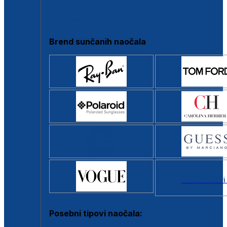
Clip-on
Poluokvir
Brend sunčanih naočala
Svi brendovi
Posebni tipovi naočala: