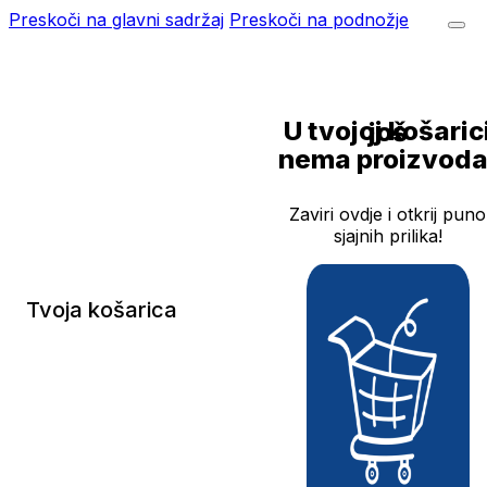
Preskoči na glavni sadržaj
Preskoči na podnožje
U tvojoj košarici još
nema proizvoda
Zaviri ovdje i otkrij puno
sjajnih prilika!
Tvoja košarica