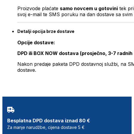
Proizvode plaćate
samo novcem u gotovini
tek pr
svoj e-mail te SMS poruku na dan dostave sa svim 
Detalji opcija brze dostave
Opcije dostave:
DPD ili BOX NOW dostava (prosječno, 3-7 radnih
Nakon predaje paketa DPD dostavnoj službi, na SMS 
dostave.
Besplatna DPD dostava iznad 80 €
Za manje narudžbe, cijena dostave 5 €