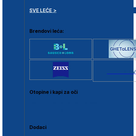
SVE LEĆE >
Brendovi leća:
SVI BRANDOV
Otopine i kapi za oči
Sve otopine za kontaktne leće
Sve kapi za oči
Dodaci