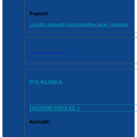
Popusti
Loyalty popusti na kontaktne leće i otopine
SVI PROIZVODI
POLIKLINIKA
UGOVORI PREGLED >
Kontakt:
0800 222 025